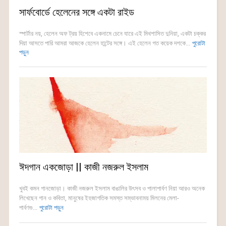
সার্ফবোর্ডে হেলেনের সঙ্গে একটা রাইড
স্পার্টার নয়, হেলেন অফ ট্রয় হিশেবে একনামে চেনে যারে এই মিথশাসিত দুনিয়া, একটা চক্কর
দিয়া আসতে পারি আমরা আজকে হেলেন হান্টের সঙ্গে। এই হেলেন গত কয়েক দশকে...
পুরোটা
পড়ুন
ঈদগান একজোড়া || কাজী নজরুল ইসলাম
খুবই কমন গানজোড়া। কাজী নজরুল ইসলাম বাঙালির উৎসব ও পালাপার্বণ নিয়া আরও অনেক
লিখেছেন গান ও কবিতা, মানুষের ইহজাগতিক সমস্ত সম্ভাবনাময় মিলনের মেলা-
পার্বণগু...
পুরোটা পড়ুন