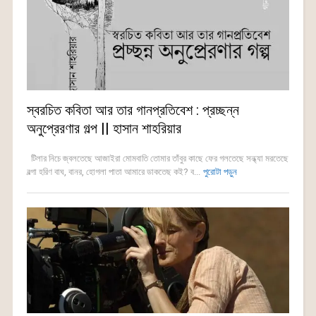
স্বরচিত কবিতা আর তার গানপ্রতিবেশ : প্রচ্ছন্ন
অনুপ্রেরণার গল্প || হাসান শাহরিয়ার
টিলার নিচে জ্বলতেছে আজাইরা মোমবাতি তোমার তাঁবুর কাছে ফের গলতেছে সন্ধ্যা মরতেছে
বল্গা হরিণ বাঘ, বানর, হোগলা পাতা আমারে ডাকতেছ কই? ব...
পুরোটা পড়ুন