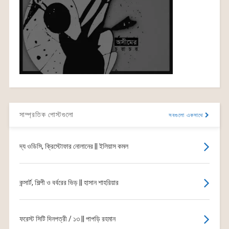
সাম্প্রতিক পোস্টগুলো
সবগুলো একসাথে
দ্য ওডিসি, ক্রিস্টোফার নোলানের || ইলিয়াস কমল
কন্সার্ট, শিল্পী ও বর্বরের ভিড় || হাসান শাহরিয়ার
ফরেস্ট সিটি দিনপত্রী / ১৩ || পাপড়ি রহমান