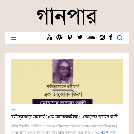
গদ্য
যতীন্দ্রমোহন ভট্টাচার্য : এক আলোকবর্তিকা || মোহাম্মদ জায়েদ আলী
বিশিষ্ট শিক্ষাবিদ, সাহিত্যিক ও গবেষক যতীন্দ্রমোহন ভট্টাচার্য বাংলার অন্যতম কৃতীসন্তান।
বাংলা সাহিত্যসেবায় তাঁর অবদান সবার কাছে চিরস্মরণীয় হয়ে থাকবে। ড...
পুরোটা পড়ুন