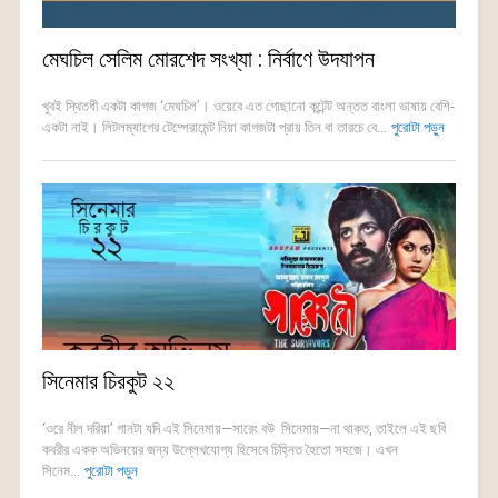
মেঘচিল সেলিম মোরশেদ সংখ্যা : নির্বাণে উদযাপন
খুবই স্থিতধী একটা কাগজ ‘মেঘচিল’। ওয়েবে এত গোছানো কন্টেন্ট অন্তত বাংলা ভাষায় বেশি-
একটা নাই। লিটলম্যাগের টেম্পেরামেন্ট নিয়া কাগজটা প্রায় তিন বা তারচে বে...
পুরোটা পড়ুন
সিনেমার চিরকুট ২২
‘ওরে নীল দরিয়া’ গানটা যদি এই সিনেমায়—সারেং বউ সিনেমায়—না থাকত, তাইলে এই ছবি
কবরীর একক অভিনয়ের জন্য উল্লেখযোগ্য হিসেবে চিহ্নিত হৈতো সহজে। এখন
সিনেম...
পুরোটা পড়ুন