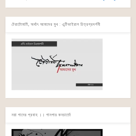
টেরাটোমার্টা, অর্থাৎ আমাদের মুখ : এন্টিভাইরাল চিত্রপ্রদর্শনী
নয়া গানের প্রবাহ ।। গানপার কনচার্তো