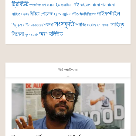
ট্রিবিউট
বই
বইমেলা
বাংলা গান
বাংলা
ধর্ম
ধারাবাহিক
ফ্যাসিবাদ
তাৎক্ষণিকা
লাইফস্টাইল
বিদিতা গোমেজ
ব্যান্ড
সাহিত্য
ব্যান্ডসংগীত
মিউজিশিয়্যান
বাউল
সংস্কৃতি
সমাজ
সাহিত্য
শ্রদ্ধা
সরোজ মোস্তফা
শিবু কুমার শীল
শেখ লুৎফর
সিনেমা
স্মরণ
হলিউড
সুমন রহমান
শীর্ষ পোস্টগুলো