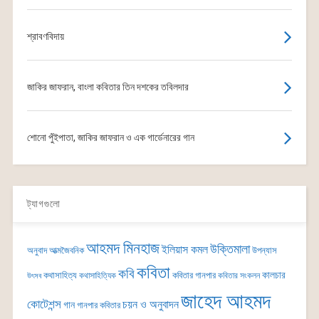
শ্রাবণবিদায়
জাকির জাফরান, বাংলা কবিতার তিন দশকের তবিলদার
শোনো পুঁইপাতা, জাকির জাফরান ও এক গার্ডেনারের গান
ট্যাগগুলো
আহমদ মিনহাজ
উক্তিমালা
ইলিয়াস কমল
অনুবাদ
আত্মজৈবনিক
উপন্যাস
কবিতা
কবি
কালচার
কথাসাহিত্য
কবিতার গানপার
কথাসাহিত্যিক
কবিতার সংকলন
উৎসব
জাহেদ আহমদ
কোটেশন্স
চয়ন ও অনুবাদন
গান
গানপার কবিতার