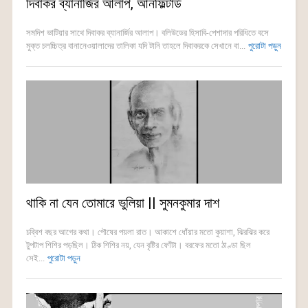
দিবাকর ব্যানার্জির আলাপ, আনফিল্টার্ড
সমদিশ ভাটিয়ার সাথে দিবাকর ব্যানার্জির আলাপ। বলিউডের হিসাবি-পেশাদার পরিধিতে বসে
মুক্ত চলচ্চিত্র বানানেওয়ালাদের তালিকা যদি টানি তাহলে দিবাকরকে সেখানে বা...
পুরোটা পড়ুন
থাকি না যেন তোমারে ভুলিয়া || সুমনকুমার দাশ
চব্বিশ বছর আগের কথা। পৌষের পয়লা রাত। আকাশে ধোঁয়ার মতো কুয়াশা, ঝিরঝির করে
টুপটাপ শিশির পড়ছিল। ঠিক শিশির নয়, যেন বৃষ্টির ফোঁটা। বরফের মতো ঠাণ্ডা ছিল
সেই...
পুরোটা পড়ুন