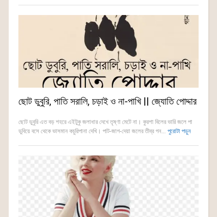
ছোট ডুবুরি, পাতি সরালি, চড়াই ও না-পাখি || জ্যোতি পোদ্দার
ছোট ডুবুরি এত বড় শহরে এইটুকু জলাধার দেখে তৃষ্ণা মেটে না। কুরশা বিলের ভারি জলে পা
ডুবিয়ে বসে থেকে ভাসমান কচুরিপানা দেখি। পাট-জাগ-দেয়া জলের তীব্র গন...
পুরোটা পড়ুন