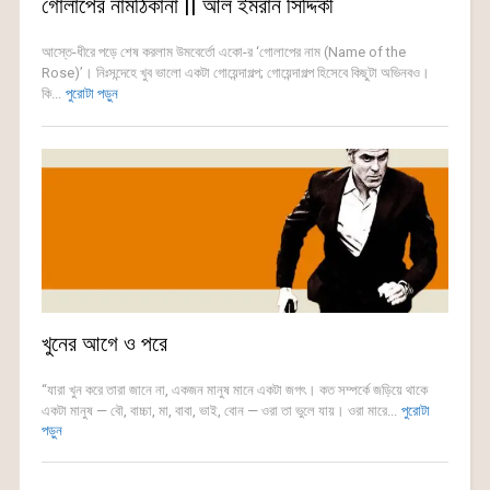
গোলাপের নামঠিকানা || আল ইমরান সিদ্দিকী
আস্তে-ধীরে পড়ে শেষ করলাম উমবের্তো একো-র ‘গোলাপের নাম (Name of the
Rose)’। নিঃসন্দেহে খুব ভালো একটা গোয়েন্দাগল্প; গোয়েন্দাগল্প হিসেবে কিছুটা অভিনবও।
কি...
পুরোটা পড়ুন
খুনের আগে ও পরে
“যারা খুন করে তারা জানে না, একজন মানুষ মানে একটা জগৎ। কত সম্পর্কে জড়িয়ে থাকে
একটা মানুষ — বৌ, বাচ্চা, মা, বাবা, ভাই, বোন — ওরা তা ভুলে যায়। ওরা মারে...
পুরোটা
পড়ুন