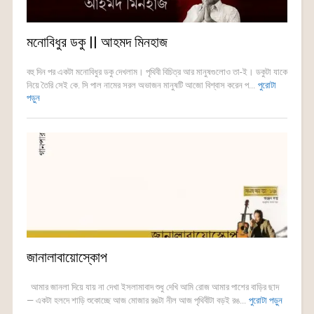
মনোবিধুর ডকু || আহমদ মিনহাজ
বহু দিন পর একটা মনোবিধুর ডকু দেখলাম। পৃথিবী বিচিত্র আর মানুষগুলোও তা-ই। ডকুটা যাকে
নিয়ে তৈরি সেই কে. সি পাল নামের সরল অভাজন মানুষটি আজো বিশ্বাস করেন প...
পুরোটা
পড়ুন
জানালাবায়োস্কোপ
আমার জানলা দিয়ে যায় না দেখা ইসলামাবাদ শুধু দেখি আমি রোজ আমার পাশের বাড়ির ছাদ
— একটা হলদে শাড়ি শুকোচ্ছে আজ মোজার রঙটা নীল আজ পৃথিবীটা বড়ই রঙ...
পুরোটা পড়ুন