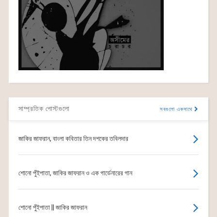
সাম্প্রতিক পোস্টগুলো
সবগুলো একসাথে
জাকির জাফরান, বাংলা কবিতার তিন দশকের তবিলদার
শোনো পুঁইপাতা, জাকির জাফরান ও এক গার্ডেনারের গান
শোনো পুঁইপাতা || জাকির জাফরান