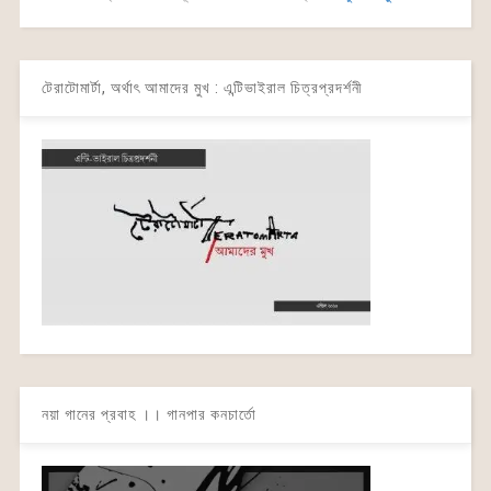
টেরাটোমার্টা, অর্থাৎ আমাদের মুখ : এন্টিভাইরাল চিত্রপ্রদর্শনী
নয়া গানের প্রবাহ ।। গানপার কনচার্তো