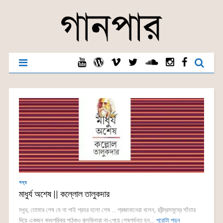
গদ্য
মাধুর্য অশেষ || কল্লোল তালুকদার
মধুর, তোমার শেষ যে না পাই প্রহর হলো শেষ ... প্রজ্ঞাবানেরা বলেন, রবীন্দ্রসমুদ্রে সাঁতার
দিয়ে একজন বদ্ধপরিকর পাঠকও কূলকিনারা না-পেয়ে শেষপর্যন্ত হন...
পুরোটা পড়ুন