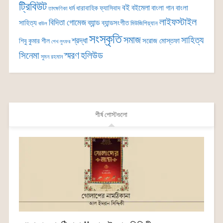
ট্রিবিউট
বই
বইমেলা
বাংলা গান
বাংলা
ধর্ম
ধারাবাহিক
ফ্যাসিবাদ
তাৎক্ষণিকা
লাইফস্টাইল
বিদিতা গোমেজ
ব্যান্ড
সাহিত্য
ব্যান্ডসংগীত
মিউজিশিয়্যান
বাউল
সংস্কৃতি
সমাজ
সাহিত্য
শ্রদ্ধা
সরোজ মোস্তফা
শিবু কুমার শীল
শেখ লুৎফর
সিনেমা
স্মরণ
হলিউড
সুমন রহমান
শীর্ষ পোস্টগুলো