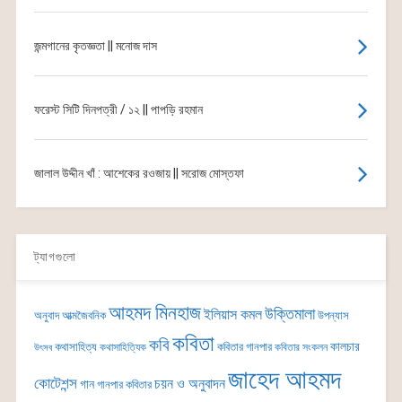
জন্মগানের কৃতজ্ঞতা || মনোজ দাস
ফরেস্ট সিটি দিনপত্রী / ১২ || পাপড়ি রহমান
জালাল উদ্দীন খাঁ : আশেকের রওজায় || সরোজ মোস্তফা
ট্যাগগুলো
আহমদ মিনহাজ
উক্তিমালা
ইলিয়াস কমল
অনুবাদ
আত্মজৈবনিক
উপন্যাস
কবিতা
কবি
কালচার
কথাসাহিত্য
কবিতার গানপার
কথাসাহিত্যিক
কবিতার সংকলন
উৎসব
জাহেদ আহমদ
কোটেশন্স
চয়ন ও অনুবাদন
গান
গানপার কবিতার