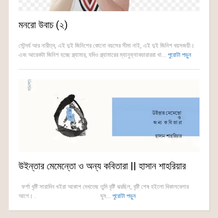
মনরো উবাচ (২)
সৌন্দর্য আর নারীত্ব, এই দুই জিনিশের কোনো বয়সের সীমা নাই, এই দুই জিনিশ বয়সজয়ী।
এবং আরেকটা জিনিশ হচ্ছে গ্ল্যামার, যদিও গ্ল্যামারের ম্যানুফ্যাকচারাররা খা...
পুরোটা পড়ুন
উইন্তার মেমেন্তো ও অন্য কবিতারা || হাসান শাহরিয়ার
ফর্শা বৃষ্টি সারাদিন ধইরা আকাশ দেখতেছ তুমি বৃষ্টি ঝরছিল, বৃষ্টি শেষ হইলো বিকালবেলার
আগে। . ঘুম...
পুরোটা পড়ুন