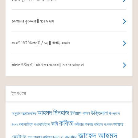
জন্মগানের কৃতজ্ঞতা || মনোজ দাস
ফরেস্ট সিটি দিনপত্রী / ১২ || পাপড়ি রহমান
জালাল উদ্দীন খাঁ : আশেকের রওজায় || সরোজ মোস্তফা
ট্যাগগুলো
আহমদ মিনহাজ
উক্তিমালা
ইলিয়াস কমল
অনুবাদ
আত্মজৈবনিক
উপন্যাস
কবিতা
কবি
কালচার
কথাসাহিত্য
কবিতার গানপার
কথাসাহিত্যিক
কবিতার সংকলন
উৎসব
জাহেদ আহমদ
কোটেশন্স
চয়ন ও অনুবাদন
গান
গানপার কবিতার