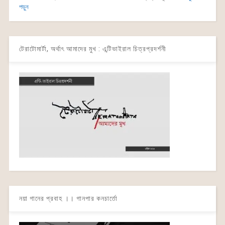
পড়ুন
টেরাটোমার্টা, অর্থাৎ আমাদের মুখ : এন্টিভাইরাল চিত্রপ্রদর্শনী
নয়া গানের প্রবাহ ।। গানপার কনচার্তো