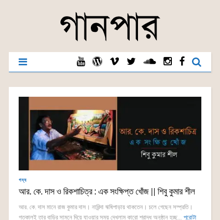
গদ্য
আর. কে. দাস ও রিকশাচিত্র : এক সংক্ষিপ্ত খোঁজ || শিবু কুমার শীল
আর. কে. দাস মানে রাজ কুমার দাস। নারিন্দা ঋষিপাড়ায় থাকতেন। চলে গেছেন সম্প্রতি।
গতকালই তার বাড়ির সামনে দিয়ে যাওয়ার সময় দেখলাম কারো শ্রাদ্ধ অনুষ্ঠান হচ্ছ...
পুরোটা