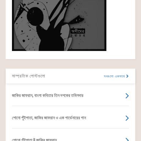
সাম্প্রতিক পোস্টগুলো
সবগুলো একসাথে
জাকির জাফরান, বাংলা কবিতার তিন দশকের তবিলদার
শোনো পুঁইপাতা, জাকির জাফরান ও এক গার্ডেনারের গান
শোনো পুঁইপাতা || জাকির জাফরান