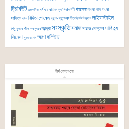
ট্রিবিউট
বই
বইমেলা
বাংলা গান
বাংলা
ধর্ম
ধারাবাহিক
ফ্যাসিবাদ
তাৎক্ষণিকা
লাইফস্টাইল
বিদিতা গোমেজ
ব্যান্ড
সাহিত্য
ব্যান্ডসংগীত
মিউজিশিয়্যান
বাউল
সংস্কৃতি
সমাজ
সাহিত্য
শ্রদ্ধা
সরোজ মোস্তফা
শিবু কুমার শীল
শেখ লুৎফর
সিনেমা
স্মরণ
হলিউড
সুমন রহমান
শীর্ষ পোস্টগুলো