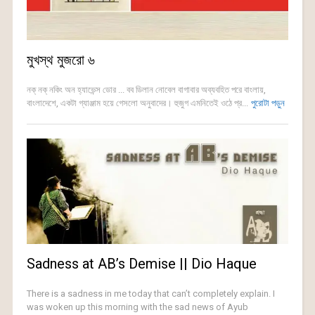
মুখস্থ মুজরো ৬
নক্ নক্ নকিং অন হ্যাভেন্স ডোর ... বব ডিলান নোবেল বাগাবার অব্যবহিত পরে বাংলায়,
বাংলাদেশে, একটা গ্যাঞ্জাম হয়ে গেসলো অনুবাদের। হুজুগ এমনিতেই ওঠে প্র...
পুরোটা পড়ুন
Sadness at AB’s Demise || Dio Haque
There is a sadness in me today that can’t completely explain. I
was woken up this morning with the sad news of Ayub