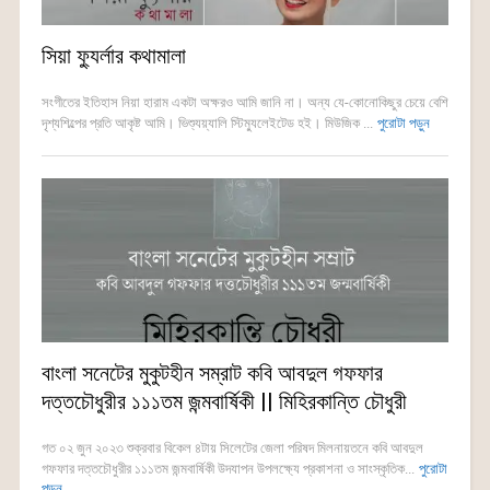
সিয়া ফ্যুর্লার কথামালা
সংগীতের ইতিহাস নিয়া হারাম একটা অক্ষরও আমি জানি না। অন্য যে-কোনোকিছুর চেয়ে বেশি
দৃশ্যশিল্পের প্রতি আকৃষ্ট আমি। ভিশ্যুয়্যালি স্টিম্যুলেইটেড হই। মিউজিক ...
পুরোটা পড়ুন
বাংলা সনেটের মুকুটহীন সম্রাট কবি আবদুল গফফার
দত্তচৌধুরীর ১১১তম জন্মবার্ষিকী || মিহিরকান্তি চৌধুরী
গত ০২ জুন ২০২৩ শুক্রবার বিকেল ৪টায় সিলেটের জেলা পরিষদ মিলনায়তনে কবি আবদুল
গফফার দত্তচৌধুরীর ১১১তম জন্মবার্ষিকী উদযাপন উপলক্ষ্যে প্রকাশনা ও সাংস্কৃতিক...
পুরোটা
পড়ুন