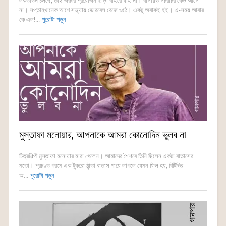
লকডাউন চলছে, তাই জরুরি প্রয়োজন ছাড়া বাইরে যাই না। বাসায়ও সচরাচর কেউ আসে
না। সপ্তাহখানেক আগে সন্ধ্যায় ডোরবেল বেজে ওঠে। একটু অবাকই হই। এ-সময় আবার
কে এল!...
পুরোটা পড়ুন
মুস্তাফা মনোয়ার, আপনাকে আমরা কোনোদিন ভুলব না
চিত্রশিল্পী মুস্তাফা মনোয়ার মারা গেলেন। আমাদের শৈশবে তিনি ছিলেন একটা বাতাসের
মতো। প্রচণ্ড গরমে এক টুকরো ঠান্ডা বাতাস গায়ে লাগলে যেমন ফিল হয়, বিটিভির
অ...
পুরোটা পড়ুন