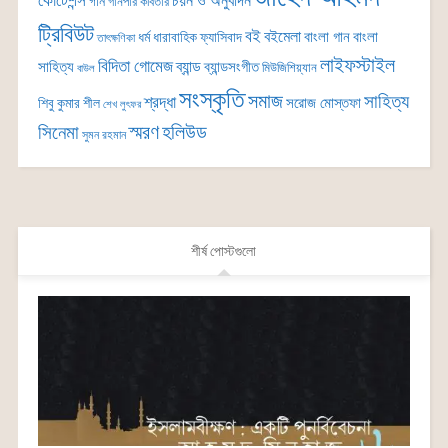
কোটেশন্স
চয়ন ও অনুবাদন
গান
গানপার কবিতার
ট্রিবিউট
বই
বইমেলা
বাংলা গান
বাংলা
ধর্ম
ধারাবাহিক
ফ্যাসিবাদ
তাৎক্ষণিকা
লাইফস্টাইল
বিদিতা গোমেজ
ব্যান্ড
সাহিত্য
ব্যান্ডসংগীত
মিউজিশিয়্যান
বাউল
সংস্কৃতি
সমাজ
সাহিত্য
শ্রদ্ধা
সরোজ মোস্তফা
শিবু কুমার শীল
শেখ লুৎফর
সিনেমা
স্মরণ
হলিউড
সুমন রহমান
শীর্ষ পোস্টগুলো