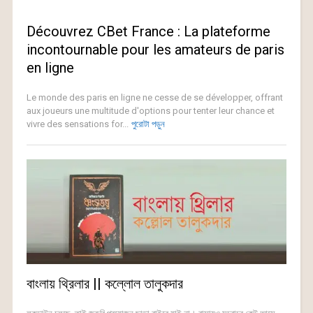
Découvrez CBet France : La plateforme
incontournable pour les amateurs de paris
en ligne
Le monde des paris en ligne ne cesse de se développer, offrant
aux joueurs une multitude d'options pour tenter leur chance et
vivre des sensations for...
পুরোটা পড়ুন
বাংলায় থ্রিলার || কল্লোল তালুকদার