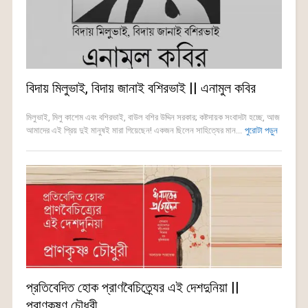
বিদায় মিলুভাই, বিদায় জানাই বশিরভাই || এনামুল কবির
মিলুভাই, মিলু কাশেম এবং বশিরভাই, বাউল বশির উদ্দিন সরকার; কষ্টদায়ক সংবাদটা হচ্ছে, আজ
আমাদের এই প্রিয় দুই মানুষই মারা গিয়েছেন! একজন ছিলেন সাহিত্যের মান...
পুরোটা পড়ুন
প্রতিবেদিত হোক প্রাণবৈচিত্র্যের এই দেশদুনিয়া ||
প্রাণকৃষ্ণ চৌধুরী