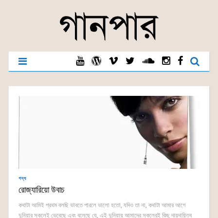
গদ্য
রোজ্যারিয়ো উবাচ
কথাটা আমিই প্রথম বলছি ভাবতে পারলে ভালো হতো, যদিও তা না, কথাটা আমার আগে
দুনিয়ার সকলেই ভেবেছে এবং বলেছে যে, এই দুনিয়ায় আমাদের সকলেরই কিছু দায়দায়িত্ব