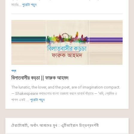
মার্চের...
পুরোটা পড়ুন
গদ্য
বিলাতবাসীর কড়চা || ফারুক আহমদ
The lunatic, the lover, and the poet, are of imagination compact.
— Shakespeare কথাগুলোর বাংলা তরজমা করলে ভাবার্থ দাঁড়াবে — ‘কবি, প্রেমিক ও
পাগল একই ...
পুরোটা পড়ুন
টেরাটোমার্টা, অর্থাৎ আমাদের মুখ : এন্টিভাইরাল চিত্রপ্রদর্শনী