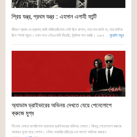
প্রিয় যন্ত্র, প্রথম যন্ত্র :: এহসান এলাহী ফান্টি
জীবনে প্রথম যে-ড্রামস্ আমি বাজিয়েছিলাম সেটা ছিল রাশান, তার নাম জানি না, তার মালিক
ছিল স্পার্ক ব্যান্ড। তখন সবে এইচএসসি দিয়েছি, টুকটাক গান করছি। ১৯৮৫ ...
পুরোটা পড়ুন
অ্যাডাম ড্রাইভারের অভিনয় দেখতে যেয়ে পেনেলোপে
ক্রুজে মুগ্ধ
সিনেমা দেখতে বসেছিলাম অ্যাডাম ড্রাইভারের অভিনয় দেখতে। কিন্তু পেনেলোপে ক্রুজে
আবারও মুগ্ধ হয়ে গেলাম। লৌরা ফেরারির চরিত্রে এত ভালো অভিনয় করছেন