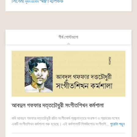
সিনেমা
স্মরণ
হলিউড
সুমন রহমান
শীর্ষ পোস্টগুলো
আবদুল গফফার দত্তচৌধুরী সংগীতশিখন কর্মশালা
কবি আবদুল গফফার দত্তচৌধুরী রচিত সংগীতকর্ম প্রজন্মান্তরে সংরক্ষণ ও প্রচারের লক্ষ্যে
একটি সংগীতশিখন কর্মশালা শুরু হয়েছে। এই কর্মশালাটি শিশুকিশোর সংগীতশি...
পুরোটা পড়ুন