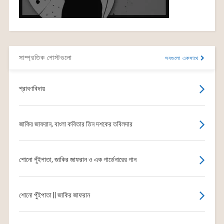
সাম্প্রতিক পোস্টগুলো
সবগুলো একসাথে
শ্রাবণবিদায়
জাকির জাফরান, বাংলা কবিতার তিন দশকের তবিলদার
শোনো পুঁইপাতা, জাকির জাফরান ও এক গার্ডেনারের গান
শোনো পুঁইপাতা || জাকির জাফরান