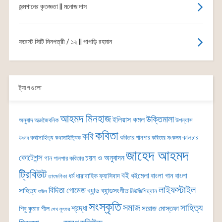
জন্মগানের কৃতজ্ঞতা || মনোজ দাস
ফরেস্ট সিটি দিনপত্রী / ১২ || পাপড়ি রহমান
ট্যাগগুলো
আহমদ মিনহাজ
উক্তিমালা
ইলিয়াস কমল
অনুবাদ
আত্মজৈবনিক
উপন্যাস
কবিতা
কবি
কালচার
কথাসাহিত্য
কবিতার গানপার
কথাসাহিত্যিক
কবিতার সংকলন
উৎসব
জাহেদ আহমদ
কোটেশন্স
চয়ন ও অনুবাদন
গান
গানপার কবিতার
ট্রিবিউট
বই
বইমেলা
বাংলা গান
বাংলা
ধর্ম
ধারাবাহিক
ফ্যাসিবাদ
তাৎক্ষণিকা
লাইফস্টাইল
বিদিতা গোমেজ
ব্যান্ড
সাহিত্য
ব্যান্ডসংগীত
মিউজিশিয়্যান
বাউল
সংস্কৃতি
সমাজ
সাহিত্য
শ্রদ্ধা
সরোজ মোস্তফা
শিবু কুমার শীল
শেখ লুৎফর