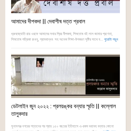
আমাদের দীপকদা || দেবাশীষ দত্ত প্রবাল
ধ্রুবজ্যোতি রায় ওরফে আমাদের সবার প্রিয় দীপকদা, শিশুতোষ বই লাল জামার প্রণেতা,
শিশুতোষ পত্রিকা রংধনু, গ্রামবান্ধব সহ অনেক শিক্ষা-উপকরণ সৃষ্টির সাথে য...
পুরোটা পড়ুন
ডেটলাইন জুন ২০২২ : প্রলয়ঙ্কর বন্যার স্মৃতি || কল্লোল
তালুকদার
সুনামগঞ্জ নগরের পত্তনের পর প্রায় ১৫০ বছরের ইতিহাসে এ-রকম ভয়াবহ বন্যার কোনো