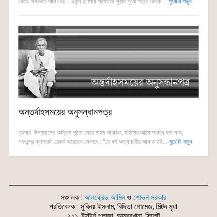
রেকর্ড সম্ভবত আর নেই। দুকূল ছাপিয়ে প্রমত্তা সুরমা পুরো শহরে জেঁকে ...
পুরোটা পড়ুন
অন্তর্দাহসময়ের অনুসন্ধানপত্র
গৃহদাহ উপন্যাসের অন্তিম পৃষ্ঠায় যেয়ে মহিম ভাবছিল, মহিমের আত্মোপলব্ধি বলা যাক,
শরৎচন্দ্র ব্যাপারটা রেকর্ড করেছেন যেভাবে : “যে ধর্ম অত্যাচারীর আঘাত হই...
পুরোটা পড়ুন
সঞ্চালক :
আলফ্রেড আমিন
ও
শোভন সরকার
প্রতিবেদক : সুবিনয় ইসলাম, বিদিতা গোমেজ, মিল্টন মৃধা
২১১, ইস্টার্ন প্লাজা, আম্বরখানা, সিলেট