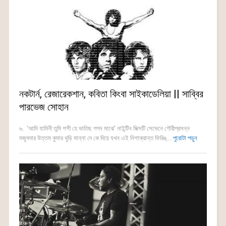
নকটার্ন, রেজারেকশান, কবিতা কিংবা সাইকাডেলিয়া || সাব্বির
পারভেজ সোহান
৬. ‘আমি যামিনী তুমি শশী হে ভাতিছ গগন মাঝে’ নাইন্টিন সিক্সটি সেভেনে গৌরীপ্রসন্ন
মজুমদার উত্তম কুমার থুড়ি মান্না দে কে দিয়ে যখন এই নিশাক্রান্ত ফিরিঙ্...
পুরোটা পড়ুন