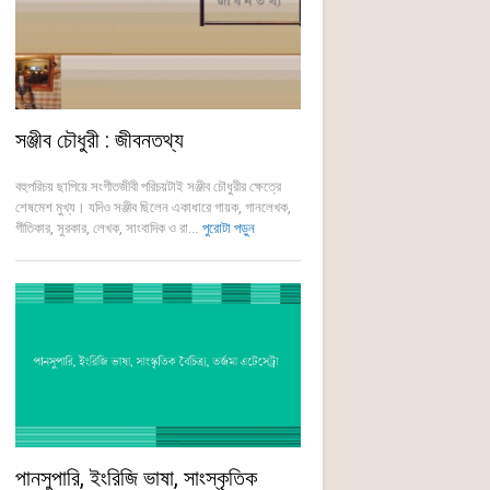
সঞ্জীব চৌধুরী : জীবনতথ্য
বহুপরিচয় ছাপিয়ে সংগীতজীবী পরিচয়টাই সঞ্জীব চৌধুরীর ক্ষেত্রে
শেষমেশ মুখ্য। যদিও সঞ্জীব ছিলেন একাধারে গায়ক, গানলেখক,
গীতিকার, সুরকার, লেখক, সাংবাদিক ও রা...
পুরোটা পড়ুন
পানসুপারি, ইংরিজি ভাষা, সাংস্কৃতিক