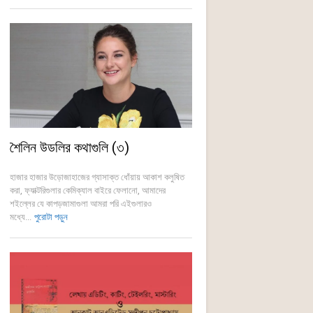
শৈলিন উডলির কথাগুলি (৩)
হাজার হাজার উড়োজাহাজের গ্যাসাক্ত ধোঁয়ায় আকাশ কলুষিত
করা, ফ্যাক্টরিগুলার কেমিক্যাল বাইরে ফেলানো, আমাদের
শইল্লের যে কাপড়জামাগুলা আমরা পরি এইগুলারও
মধ্যে...
পুরোটা পড়ুন