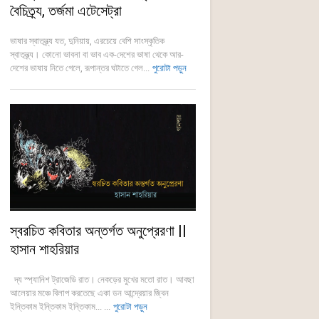
বৈচিত্র্য, তর্জমা এটেসেট্রা
ভাষার স্বাতন্ত্র্য যত, দুনিয়ায়, এরচেয়ে বেশি সাংস্কৃতিক
স্বাতন্ত্র্য। কোনো ভাবনা বা ভাব এক-দেশের ভাষা থেকে আর-
দেশের ভাষায় নিতে গেলে, রূপান্তর ঘটাতে গেল...
পুরোটা পড়ুন
স্বরচিত কবিতার অন্তর্গত অনুপ্রেরণা ||
হাসান শাহরিয়ার
দ্য স্প্যানিশ ট্রাজেডি রাত। নেকড়ের মুখের মতো রাত। আবছা
আলেয়ার মঞ্চে বিলাপ করতেছে একা ডন আন্দ্রেয়ার জ্বিন
ইন্তিকাম ইন্তিকাম ইন্তিকাম... ...
পুরোটা পড়ুন