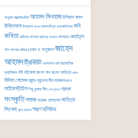
আহমদ মিনহাজ
ইলিয়াস কমল
অনুবাদ
আত্মজৈবনিক
কবি
উক্তিমালা
উপন্যাস
কথাসাহিত্য
কথাসাহিত্যিক
উৎসব
কবিতা
কোটেশন্স
কালচার
কবিতার গানপার
কবিতার সংকলন
জাহেদ
চয়ন ও অনুবাদন
গান
গানপার কবিতার
আহমদ
ট্রিবিউট
ধর্ম
ধারাবাহিক
তাৎক্ষণিকা
বই
বইমেলা
বাংলা গান
বাংলা সাহিত্য
ফ্যাসিবাদ
বাউল
বিদিতা গোমেজ
ব্যান্ড
ব্যান্ডসংগীত
মিউজিশিয়্যান
লাইফস্টাইল
শ্রদ্ধা
শিবু কুমার শীল
শেখ লুৎফর
সংস্কৃতি
সমাজ
সাহিত্য
সরোজ মোস্তফা
সিনেমা
স্মরণ
হলিউড
সুমন রহমান