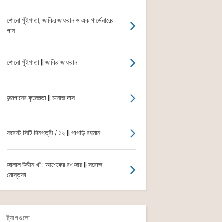
শোনো পুঁইপাতা, জাকির জাফরান ও এক গার্ডেনারের
গান
শোনো পুঁইপাতা || জাকির জাফরান
জন্মগানের কৃতজ্ঞতা || মনোজ দাস
ফরেস্ট সিটি দিনপত্রী / ১২ || পাপড়ি রহমান
জালাল উদ্দীন খাঁ : আশেকের রওজায় || সরোজ
মোস্তফা
ট্যাগগুলো