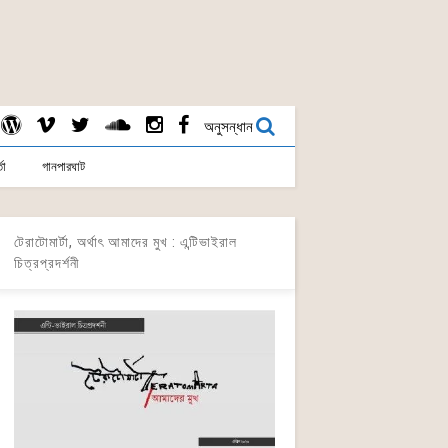
অনুসন্ধান
তা
গানপারঘাট
টেরাটোমার্টা, অর্থাৎ আমাদের মুখ : এন্টিভাইরাল
চিত্রপ্রদর্শনী