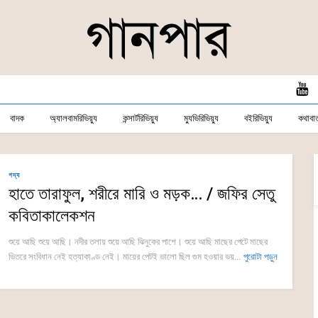
বাদক
অ্যালবামরিভিয়্যু
কন্সার্টরিভিয়্যু
ম্যুভিরিভিয়্যু
বইরিভিয়্যু
কথাবার্
গদ্য
হাতে তারাফুল, শরীরে মারি ও মড়ক… / জফির সেতু
কবিতাকালেকশন
শুয়ে আছি শুয়ে আছি। নদীর তলায় শুয়ে আছি ঝিনুকের পাশে। শুয়ে আছি মাছের পেটে মাছের
ভিতরে সংবিধান নেই হত্যাকাণ্ড নেই। মায়ের পেটই ভালো ছিল গুম হওয়ার ভয়...
পুরোটা পড়ুন