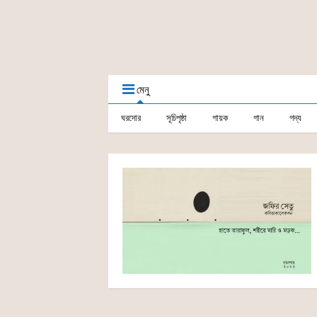
মেনু
ঘরদোর
সূচিপৃষ্ঠা
গায়ক
গান
গদ্য