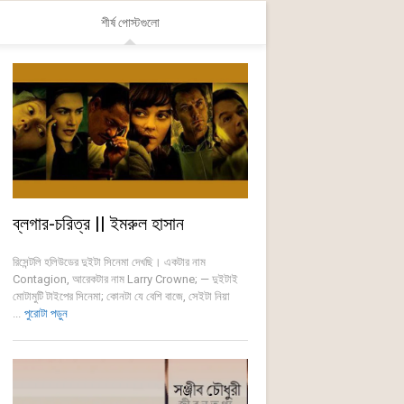
শীর্ষ পোস্টগুলো
ব্লগার-চরিত্র || ইমরুল হাসান
রিসেন্টলি হলিউডের দুইটা সিনেমা দেখছি। একটার নাম
Contagion, আরেকটার নাম Larry Crowne; — দুইটাই
মোটামুটি টাইপের সিনেমা; কোনটা যে বেশি বাজে, সেইটা নিয়া
...
পুরোটা পড়ুন