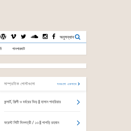
অনুসন্ধান
তা
গানপারঘাট
সাম্প্রতিক পোস্টগুলো
সবগুলো একসাথে
কন্সার্ট, শিল্পী ও বর্বরের ভিড় || হাসান শাহরিয়ার
ফরেস্ট সিটি দিনপত্রী / ১৩ || পাপড়ি রহমান