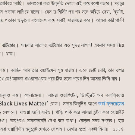
 তাকিয়ে আছি। ডালগুলো কত উন্নতি দেখল এই কয়েকশো বছরে। প্রচুর
 পতাকা লাগিয়ে যাচ্ছে। যেন দু মিনিট পর পর মনে করিয়ে দেয়া, ‘ব্যাটা,
পতাকা ওড়ানো বাংলাদেশ বাদে সবাই সারাবছর করে। আমরা করি পার্বণ
ে। বাল্টিমোর। সন্ধ্যার আলোয় বাল্টিমোর এত সুন্দর লাগল! একবার সময় নিয়ে
শি। থাক।
য় এলাম। কাজিন আর তার ওয়াইফের ঘুম হারাম। একে ছোট বেবি, তার ওপর
খে কে! আড্ডা খাওয়াদাওয়ার পরে ঠিক হলো পরের দিন আমরা ডিসি যাব।
 মানুষও কম। খোলামেলা। আমরা ওয়াশিংটন, ডিস্ট্রিক্ট অব কলাম্বিয়ায়
, ‘Black Lives Matter’ রোড। মাত্র কিছুদিন আগে
জর্জ ফ্লয়েডের
সেখানে। যাওয়া হয়নি যদিও। গাড়ি পার্ক করে আমরা হন্টন করে হোয়াইট
েখা। তারপরও সামনাসামনি দেখা বলে কথা। মোড়ল সদর দপ্তর। হায়
 আমরা ওয়াশিংটন মনুমেন্ট দেখতে গেলাম। দেখার মতো একটা মিনার। ১৮৮৪