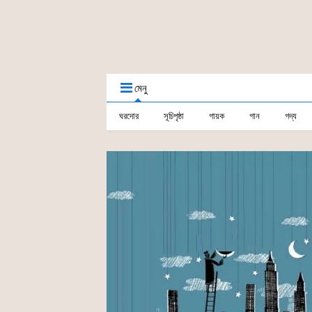
মেনু
ঘরদোর
সূচিপৃষ্ঠা
গায়ক
গান
গদ্য