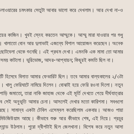
ি। ডেলাওয়ারের চমৎকার সেতুটা আবার ভালো করে দেখলাম। আর দেখা না-ও
র কাজিন। খুবই স্নেহ করতেন আম্মুকে। আম্মু মারা যাওয়ার পর শুধু
ের। খালাতো বোন আর দুলাভাই এজন্যে বিশাল আয়োজন করেছেন। অনেক
োটবেলা থেকে শুনেছি। এই প্রথম দেখা। এমনকি এক মামা তো আমার
া সময় কাটলো। ভুরিভোজ, আদর-আপ্যায়ন; কিছুরই কমতি ছিল না।
টি হিসেবে বিলাত আমার ফেভারিট ছিল। তবে আমার বাল্যকালের ২/৩টা
 ছিল। খালু ফেরিঘাটে নামিয়ে দিলেন। বোঝাই হয়ে ফেরি রওনা দিলো। নতুন
ি জমাতো, তারা নাকি জাহাজ থেকে এই মূর্তি দেখতে পেয়ে দীর্ঘযাত্রার
ট হিসেবে সেই অনুভূতি আমার চেনা। আসলেই দেখার মতো কারিশমা। সবগুলো
রেছে। সামান্য একটা টেবিল এসেম্বল করেছিলাম একবার। আজও পায়া
িউজিউয়াম আছে। কীভাবে শুরু আর কীভাবে শেষ, এই নিয়ে। প্রচুর
্যান্ড উঠলাম। পুরো দ্বীপটাই ছিল জেলখানা। বিশেষ করে নতুন আসা