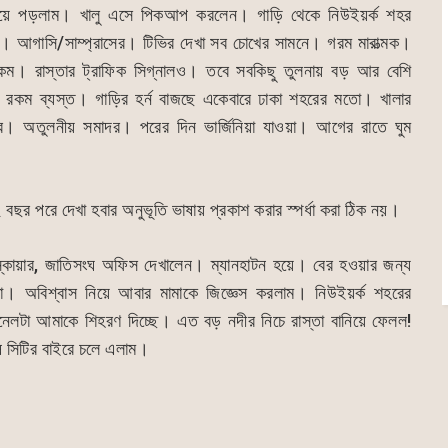
বেরিয়ে পড়লাম। খালু এসে পিকআপ করলেন। গাড়ি থেকে নিউইয়র্ক শহর
। আগাসি/সাম্প্রাসের। টিভির দেখা সব চোখের সামনে। গরম মারাত্মক।
। রাস্তার ট্রাফিক সিগ্নালও। তবে সবকিছু তুলনায় বড় আর বেশি
ই রকম ব্যস্ত। গাড়ির হর্ন বাজছে একেবারে ঢাকা শহরের মতো। খালার
 অতুলনীয় সমাদর। পরের দিন ভার্জিনিয়া যাওয়া। আগের রাতে ঘুম
 পরে দেখা হবার অনুভূতি ভাষায় প্রকাশ করার স্পর্ধা করা ঠিক নয়।
্কোয়ার, জাতিসংঘ অফিস দেখালেন। ম্যানহাটন হয়ে। বের হওয়ার জন্য
তা। অবিশ্বাস নিয়ে আবার মামাকে জিজ্ঞেস করলাম। নিউইয়র্ক শহরের
ানেলটা আমাকে শিহরণ দিচ্ছে। এত বড় নদীর নিচে রাস্তা বানিয়ে ফেলল!
 সিটির বাইরে চলে এলাম।