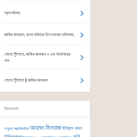
শ্রাবণবিদায়
জাকির জাফরান, বাংলা কবিতার তিন দশকের তবিলদার
শোনো পুঁইপাতা, জাকির জাফরান ও এক গার্ডেনারের
গান
শোনো পুঁইপাতা || জাকির জাফরান
ট্যাগগুলো
আহমদ মিনহাজ
ইলিয়াস কমল
অনুবাদ
আত্মজৈবনিক