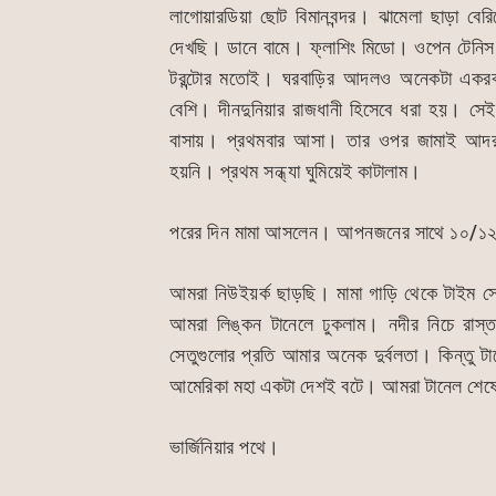
o
p
n
লাগোয়ারডিয়া ছোট বিমানবন্দর। ঝামেলা ছাড়া 
o
p
g
দেখছি। ডানে বামে। ফ্লাশিং মিডো। ওপেন টেনিস
k
er
টরন্টোর মতোই। ঘরবাড়ির আদলও অনেকটা একরকম
বেশি। দীনদুনিয়ার রাজধানী হিসেবে ধরা হয়। সে
বাসায়। প্রথমবার আসা। তার ওপর জামাই আদর।
হয়নি। প্রথম সন্ধ্যা ঘুমিয়েই কাটালাম।
পরের দিন মামা আসলেন। আপনজনের সাথে ১০/১২ বছর
আমরা নিউইয়র্ক ছাড়ছি। মামা গাড়ি থেকে টাইম স
আমরা লিঙ্কন টানেলে ঢুকলাম। নদীর নিচে রাস্
সেতুগুলোর প্রতি আমার অনেক দুর্বলতা। কিন্তু ট
আমেরিকা মহা একটা দেশই বটে। আমরা টানেল শেষে
ভার্জিনিয়ার পথে।