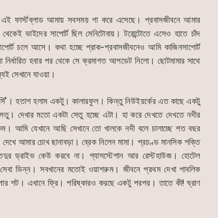
ে এই ফার্স্টব্লাড আমায় সবসময় গা করে এসেছে। প্রবাসজীবনে আমার
থেকেই ভাইদের সাপোর্ট ছিল মেনিটোবায়। টরোন্টোতে এসেও হাতে চাঁদ
োর্ট চলে আসে। কথা হচ্ছে প্রাক-প্রবাসজীবনেও আমি কাজিনসাপোর্ট
ওয়া নির্ধারিত হবার পর থেকে সে ক্রমাগত আপডেট নিলো। ছোটমামার সাথে
্যেই সেখানে যাওয়া।
্সি’। হতাশ হলাম একটু। কালারফুল। কিন্তু নিউইয়র্কের এত কাছে একটু
তু। দেখার মতো একটা সেতু হচ্ছে এটা। হা করে দেখতে দেখতে নদীর
ব কম। আমি যেখানে আছি সেখানে তো খালকে নদী বলে চালাচ্ছে শত বছর
দেখে আমার চোখ ছানাবড়া। ব্রেক নিলেন মামা। প্রচণ্ড মানসিক শক্তি
ুর ড্রাইভ কেউ করবে না। গ্যাসস্টেশান আর রেস্টহাউজ। হোটেল
 সেবা ভিন্ন। সবখানের মতোই ওয়াশরুম। জীবনে প্রথম দেখা পাবলিক
া পার শট। এখানে ফ্রি। পরিষ্কারও করছে একটু পরপর। তাতে কী! ঘ্রাণ