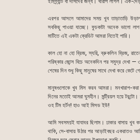
ইমিগ্র্যান্ট বা দাসদের জন্য। খারাপ লাগল। এ
এরপর আসলে আমাদের সময় খুব তাড়াতাড়ি উড়াল 
সবকিছু পাওয়া যাচ্ছে। ফুচকাটা অনেক ভালো লাগ
মাটিতে এই একটা ক্রেডিট আমরা নিতেই পারি।
কাল হো না হো ব্রিজ, স্যরি, ব্রুকলিন ব্রিজ, রাতে
পরিষ্কার জোন্স বিচে অনেকদিন পর সমুদ্র দেখা —
শেষের দিন শুধু কিছু মানুষের সাথে দেখা করে কেটে 
মানুষগুলোকে খুব মিস করব আমরা। মনখারাপ-করা
দিনের মতোই আমরা ঘুমহীন। মন্ট্রিয়ল হয়ে টরন্টো।
ওহ টিম হর্টন! হাও আই মিসড ইউ!
আমি সবসময়ই যাযাবর ছিলাম। ঢাকার বাসায় খুব 
থাকি, সে-বাসায় উঠার পর আড়াইবছর একরাতও আমি
নিজের ঘরে ফেরার আনন্দ উপভোগ করছি।