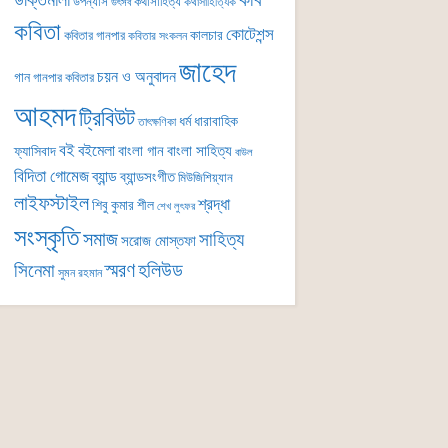
কবি
উক্তিমালা
উপন্যাস
কথাসাহিত্য
কথাসাহিত্যিক
উৎসব
কবিতা
কোটেশন্স
কালচার
কবিতার গানপার
কবিতার সংকলন
জাহেদ
চয়ন ও অনুবাদন
গান
গানপার কবিতার
আহমদ
ট্রিবিউট
ধর্ম
ধারাবাহিক
তাৎক্ষণিকা
বই
বইমেলা
বাংলা গান
বাংলা সাহিত্য
ফ্যাসিবাদ
বাউল
বিদিতা গোমেজ
ব্যান্ড
ব্যান্ডসংগীত
মিউজিশিয়্যান
লাইফস্টাইল
শ্রদ্ধা
শিবু কুমার শীল
শেখ লুৎফর
সংস্কৃতি
সমাজ
সাহিত্য
সরোজ মোস্তফা
সিনেমা
স্মরণ
হলিউড
সুমন রহমান