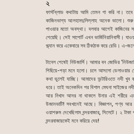
২
ফার্স্টব্লাড কথাটায় আমি তেমন গা করি না। তব
কাজিনভাগ্য আলহামদুলিল্লাহ অনেক ভালো। শুরু 
পাওয়ার মতো অবস্থা। বলবার আগেই কাজিনের সাপ
পেয়েছি। সেই সাপোর্ট এখন ভার্জিনিয়ানিবাসী। যা
প্ল্যান করে একেবারে সব ঠিকঠাক করে রেডি। এ-জন
টানেল শেষেই নিউজার্সি। আমার বন জোভির ‘নিউজার
পিছিয়ে-পড়া মনে হলো। চলে আসলো ডেলাওয়ার সে
কথা ভুলেই যাচ্ছি। আমাদের অন্টারিওতে নদী খু
ধরে। তাই অনেকদিন পর বিশাল মেঘনা সাইজের নদী 
আর নিখাদ আদর না থাকলে উনার এই শরীরে এতদ
উজানভাটি! সবখানেই আছে। বিজ্ঞাপন, পণ্য আর
ওয়াশরুম দেখেছিলাম বন্দরবাজার, সিলেটে। ২ টাক
বন্দরবাজারকেই মনে করিয়ে দেয়!