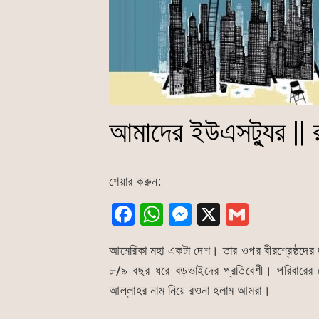
আমাদের ইউএসট্যুর || 
শেয়ার করুন:
F
W
M
X
G
a
h
e
m
আমেরিকা মহা একটা দেশ। তার ওপর বীরশ্রেষ্ঠদের
c
at
s
ai
৮/৯ বছর ধরে বড়ভাইদের প্রতিবেশী। পরিবারের
e
s
s
l
আল্লাহর নাম নিয়ে রওনা হলাম আমরা।
b
A
e