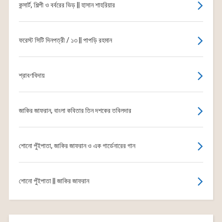
কন্সার্ট, শিল্পী ও বর্বরের ভিড় || হাসান শাহরিয়ার
ফরেস্ট সিটি দিনপত্রী / ১৩ || পাপড়ি রহমান
শ্রাবণবিদায়
জাকির জাফরান, বাংলা কবিতার তিন দশকের তবিলদার
শোনো পুঁইপাতা, জাকির জাফরান ও এক গার্ডেনারের গান
শোনো পুঁইপাতা || জাকির জাফরান