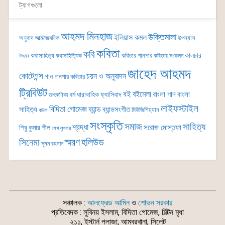
ট্যাগগুলো
আহমদ মিনহাজ
উক্তিমালা
ইলিয়াস কমল
অনুবাদ
আত্মজৈবনিক
উপন্যাস
কবিতা
কবি
কালচার
কথাসাহিত্য
কবিতার গানপার
কথাসাহিত্যিক
কবিতার সংকলন
উৎসব
জাহেদ আহমদ
কোটেশন্স
চয়ন ও অনুবাদন
গান
গানপার কবিতার
ট্রিবিউট
বই
বইমেলা
বাংলা গান
বাংলা
ধর্ম
ধারাবাহিক
ফ্যাসিবাদ
তাৎক্ষণিকা
লাইফস্টাইল
বিদিতা গোমেজ
ব্যান্ড
সাহিত্য
ব্যান্ডসংগীত
মিউজিশিয়্যান
বাউল
সংস্কৃতি
সমাজ
সাহিত্য
শ্রদ্ধা
সরোজ মোস্তফা
শিবু কুমার শীল
শেখ লুৎফর
সিনেমা
স্মরণ
হলিউড
সুমন রহমান
সঞ্চালক :
আলফ্রেড আমিন
ও
শোভন সরকার
প্রতিবেদক : সুবিনয় ইসলাম, বিদিতা গোমেজ, মিল্টন মৃধা
২১১, ইস্টার্ন প্লাজা, আম্বরখানা, সিলেট