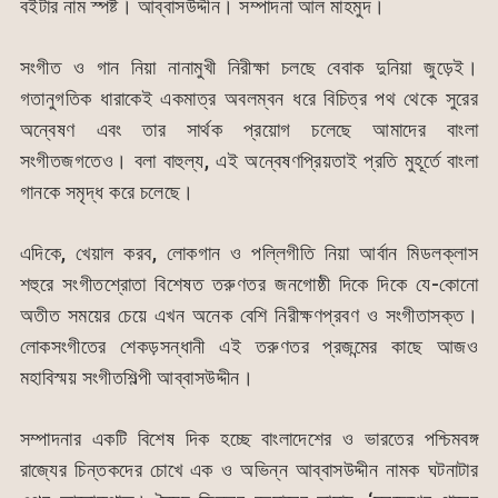
বইটার নাম স্পষ্ট। আব্বাসউদ্দীন। সম্পাদনা আল মাহমুদ।
সংগীত ও গান নিয়া নানামুখী নিরীক্ষা চলছে বেবাক দুনিয়া জুড়েই।
গতানুগতিক ধারাকেই একমাত্র অবলম্বন ধরে বিচিত্র পথ থেকে সুরের
অন্বেষণ এবং তার সার্থক প্রয়োগ চলেছে আমাদের বাংলা
সংগীতজগতেও। বলা বাহুল্য, এই অন্বেষণপ্রিয়তাই প্রতি মুহূর্তে বাংলা
গানকে সমৃদ্ধ করে চলেছে।
এদিকে, খেয়াল করব, লোকগান ও পল্লিগীতি নিয়া আর্বান মিডলক্লাস
শহুরে সংগীতশ্রোতা বিশেষত তরুণতর জনগোষ্ঠী দিকে দিকে যে-কোনো
অতীত সময়ের চেয়ে এখন অনেক বেশি নিরীক্ষণপ্রবণ ও সংগীতাসক্ত।
লোকসংগীতের শেকড়সন্ধানী এই তরুণতর প্রজন্মের কাছে আজও
মহাবিস্ময় সংগীতশিল্পী আব্বাসউদ্দীন।
সম্পাদনার একটি বিশেষ দিক হচ্ছে বাংলাদেশের ও ভারতের পশ্চিমবঙ্গ
রাজ্যের চিন্তকদের চোখে এক ও অভিন্ন আব্বাসউদ্দীন নামক ঘটনাটার