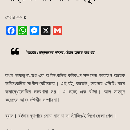
শেয়ার করুন:
F
W
M
X
G
a
h
e
m
c
at
s
ai
‘আমার মোহাম্মদের নামের ঠেয়ান হৃদয়ে যার বয়’
e
s
s
l
b
A
e
o
p
n
বাংলা ভাষাভূখণ্ডের এক অবিসংবাদিত কবিকণ্ঠ সম্পাদনা করেছেন আরেক
অবিসংবাদিত সংগীতপ্রতিভাকে। এই বই, কাজেই, হরেদরে এডিটিং নামে
o
p
g
অ্যান্থোলোজির লঙ্গরখানা নয়। এ হচ্ছে এক ঘটনা। আল মাহমুদ
k
er
করেছেন আব্বাসউদ্দীন সম্পাদনা।
ব্যাস। বইটার ব্যাপারে মোদ্দা বাত যা তা স্টার্টিঙেই লিখে ফেলা গেল।