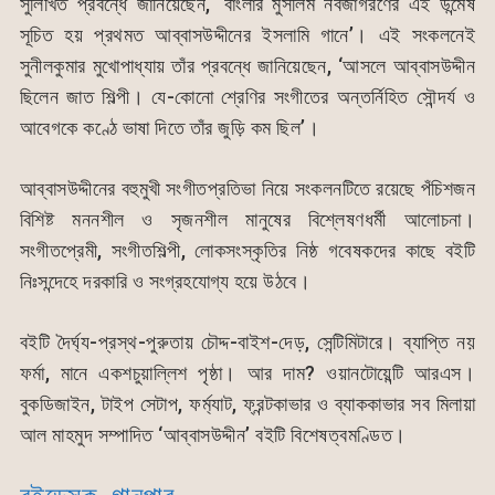
সুলিখিত প্রবন্ধে জানিয়েছেন, ‘বাংলার মুসলিম নবজাগরণের এই উন্মেষ
সূচিত হয় প্রথমত আব্বাসউদ্দীনের ইসলামি গানে’। এই সংকলনেই
সুনীলকুমার মুখোপাধ্যায় তাঁর প্রবন্ধে জানিয়েছেন, ‘আসলে আব্বাসউদ্দীন
ছিলেন জাত শিল্পী। যে-কোনো শ্রেণির সংগীতের অন্তর্নিহিত সৌন্দর্য ও
আবেগকে কণ্ঠে ভাষা দিতে তাঁর জুড়ি কম ছিল’।
আব্বাসউদ্দীনের বহুমুখী সংগীতপ্রতিভা নিয়ে সংকলনটিতে রয়েছে পঁচিশজন
বিশিষ্ট মননশীল ও সৃজনশীল মানুষের বিশ্লেষণধর্মী আলোচনা।
সংগীতপ্রেমী, সংগীতশিল্পী, লোকসংস্কৃতির নিষ্ঠ গবেষকদের কাছে বইটি
নিঃসন্দেহে দরকারি ও সংগ্রহযোগ্য হয়ে উঠবে।
বইটি দৈর্ঘ্য-প্রস্থ-পুরুতায় চৌদ্দ-বাইশ-দেড়, সেন্টিমিটারে। ব্যাপ্তি নয়
ফর্মা, মানে একশচুয়াল্লিশ পৃষ্ঠা। আর দাম? ওয়ানটোয়েন্টি আরএস।
বুকডিজাইন, টাইপ সেটাপ, ফর্ম্যাট, ফ্রন্টকাভার ও ব্যাককাভার সব মিলায়া
আল মাহমুদ সম্পাদিত ‘আব্বাসউদ্দীন’ বইটি বিশেষত্বমণ্ডিত।