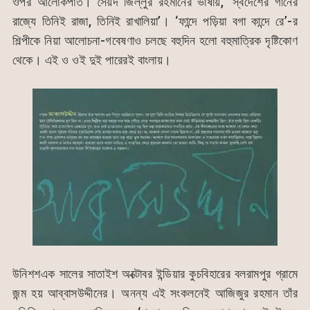
ওপর আলোকপাত। সৈয়দ জিল্লুর রহমানের ভাষায়, ‘স্বদেশের গানের
রাজ্যে তিনিই রাজা, তিনিই রাখালিয়া’। ‘ফান্দে পড়িয়া বগা কান্দে রে’-র
শিল্পীকে নিয়া আলোচনা-গবেষণাও চলছে বহুদিন হলো বহুমাত্রিক দৃষ্টিকোণ
থেকে। এই ও ওই দুই পারেরই বাংলায়।
উনিশশএক সালের সাতাইশ অক্টোবর ইন্ডিয়ার কুচবিহারের বলরামপুর গ্রামে
জন্ম হয় আব্বাসউদ্দীনের। অনন্য এই সংকলনেই আজিজুর রহমান তাঁর