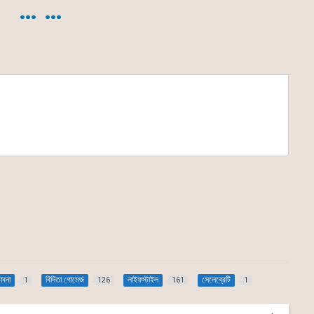
… …
াবনা
বিদিতা গোমেজ
লাইফস্টাইল
সেলেব্রেটি
1
126
161
1