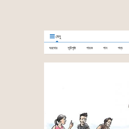
মেনু
ঘরদোর
সূচিপৃষ্ঠা
গায়ক
গান
গদ্য