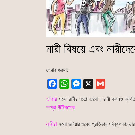
নারী বিষয়ে এবং নারীদের
শেয়ার করুন:
F
W
M
X
G
a
h
e
m
ভাবার
সময় রানীর মতো ভাবো। রানী কখনও ব্যর্থতা
c
at
s
ai
অপ্রা উইনফ্রে
e
s
s
l
b
A
e
নারীরা
হলো দুনিয়ার মধ্যে প্রতিভার সর্ববৃহৎ ভা
o
p
n