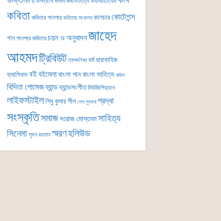
কবি
উক্তিমালা
উপন্যাস
কথাসাহিত্য
কথাসাহিত্যিক
উৎসব
কবিতা
কোটেশন্স
কালচার
কবিতার গানপার
কবিতার সংকলন
জাহেদ
চয়ন ও অনুবাদন
গান
গানপার কবিতার
আহমদ
ট্রিবিউট
ধর্ম
ধারাবাহিক
তাৎক্ষণিকা
বই
বইমেলা
বাংলা গান
বাংলা সাহিত্য
ফ্যাসিবাদ
বাউল
বিদিতা গোমেজ
ব্যান্ড
ব্যান্ডসংগীত
মিউজিশিয়্যান
লাইফস্টাইল
শ্রদ্ধা
শিবু কুমার শীল
শেখ লুৎফর
সংস্কৃতি
সমাজ
সাহিত্য
সরোজ মোস্তফা
সিনেমা
স্মরণ
হলিউড
সুমন রহমান