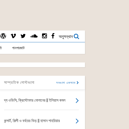
অনুসন্ধান
তা
গানপারঘাট
সাম্প্রতিক পোস্টগুলো
সবগুলো একসাথে
দ্য ওডিসি, ক্রিস্টোফার নোলানের || ইলিয়াস কমল
কন্সার্ট, শিল্পী ও বর্বরের ভিড় || হাসান শাহরিয়ার