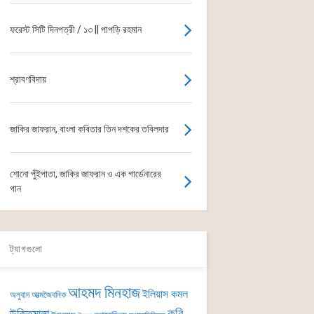
ফরেস্ট সিটি দিনপত্রী / ১৩ || পাপড়ি রহমান
শ্রাবণবিদায়
জাকির জাফরান, বাংলা কবিতার তিন দশকের তবিলদার
শোনো পুঁইপাতা, জাকির জাফরান ও এক গার্ডেনারের
গান
ট্যাগগুলো
আহমদ মিনহাজ
ইলিয়াস কমল
অনুবাদ
আত্মজৈবনিক