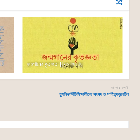
জন্মগানের কৃতজ্ঞতা || মনোজ দাস
আগের পোষ্ট
য়্যুনিভার্সিটিশিক্ষার্থীদের সংসদ ও সাহিত্যবুলেটিন