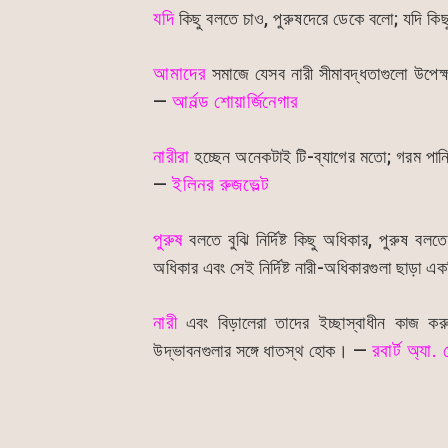
o
p
g
যদি
কিছু বলতে চাও, পুরুষদেরে ডেকে বলো; যদি কি
k
er
আমাদের
সমাজে যেসব নারী সীমাবদ্ধতাগুলো উপেক
—
আর্নল্ড শোয়ার্জিনেগার
নারীরা
হচ্ছেন অনেকটাই টি-ব্যাগের মতো; গরম পান
—
ইলিনর রুজভেল্ট
পুরুষ
বলতে বুঝি নির্দিষ্ট কিছু অধিকার, পুরুষ বল
অধিকার এবং সেই নির্দিষ্ট নারী-অধিকারগুলা ছাড়া এক
নারী
এবং বিড়ালেরা তাদের ইচ্ছাস্বাধীন কাজ করুক
উদ্ভাবনগুলার সঙ্গে ধাতস্থ হোক। —
রবার্ট অ্যা