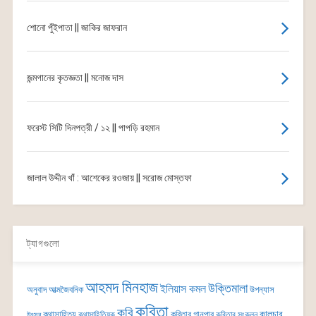
শোনো পুঁইপাতা || জাকির জাফরান
জন্মগানের কৃতজ্ঞতা || মনোজ দাস
ফরেস্ট সিটি দিনপত্রী / ১২ || পাপড়ি রহমান
জালাল উদ্দীন খাঁ : আশেকের রওজায় || সরোজ মোস্তফা
ট্যাগগুলো
আহমদ মিনহাজ
উক্তিমালা
ইলিয়াস কমল
অনুবাদ
আত্মজৈবনিক
উপন্যাস
কবিতা
কবি
কালচার
কথাসাহিত্য
কবিতার গানপার
কথাসাহিত্যিক
কবিতার সংকলন
উৎসব