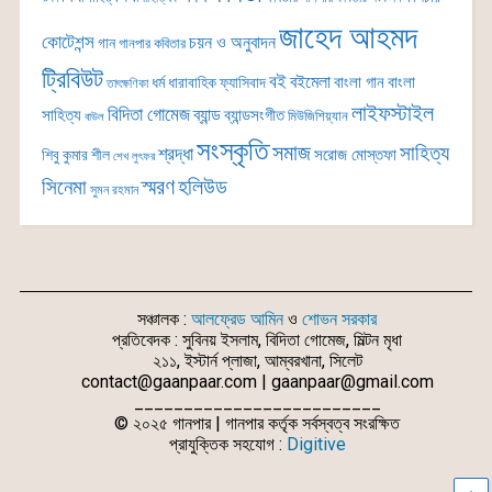
জাহেদ আহমদ
কোটেশন্স
চয়ন ও অনুবাদন
গান
গানপার কবিতার
ট্রিবিউট
বই
বইমেলা
বাংলা গান
বাংলা
ধর্ম
ধারাবাহিক
ফ্যাসিবাদ
তাৎক্ষণিকা
লাইফস্টাইল
বিদিতা গোমেজ
ব্যান্ড
সাহিত্য
ব্যান্ডসংগীত
মিউজিশিয়্যান
বাউল
সংস্কৃতি
সমাজ
সাহিত্য
শ্রদ্ধা
সরোজ মোস্তফা
শিবু কুমার শীল
শেখ লুৎফর
সিনেমা
স্মরণ
হলিউড
সুমন রহমান
সঞ্চালক :
আলফ্রেড আমিন
ও
শোভন সরকার
প্রতিবেদক : সুবিনয় ইসলাম, বিদিতা গোমেজ, মিল্টন মৃধা
২১১, ইস্টার্ন প্লাজা, আম্বরখানা, সিলেট
contact@gaanpaar.com | gaanpaar@gmail.com
_________________________
© ২০২৫ গানপার | গানপার কর্তৃক সর্বস্বত্ব সংরক্ষিত
প্রাযুক্তিক সহযোগ :
Digitive