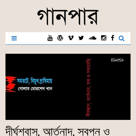
দীর্ঘশ্বাস, আর্তনাদ, স্বপ্ন ও