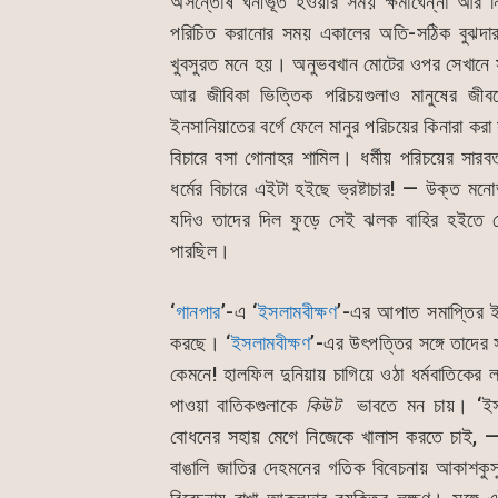
অসন্তোষ ঘনীভূত হওয়ার সময় ক্ষমাঘেন্না আর নি
পরিচিত করানোর সময় একালের অতি-সঠিক বুঝদার
খুবসুরত মনে হয়। অনুভবখান মোটের ওপর সেখানে স
আর জীবিকা ভিত্তিক পরিচয়গুলাও মানুষের জ
ইনসানিয়াতের বর্গে ফেলে মানুর পরিচয়ের কিনারা
বিচারে বসা গোনাহর শামিল। ধর্মীয় পরিচয়ের সারব
ধর্মের বিচারে এইটা হইছে ভ্রষ্টাচার! — উক্ত
যদিও তাদের দিল ফুড়ে সেই ঝলক বাহির হইতে দেখ
পারছিল।
‘
গানপার
’-এ ‘
ইসলামবীক্ষণ
’-এর আপাত সমাপ্তির ইমে
করছে। ‘
ইসলামবীক্ষণ
’-এর উৎপত্তির সঙ্গে তাদের
কেমনে! হালফিল দুনিয়ায় চাগিয়ে ওঠা ধর্মবাতিকে
পাওয়া বাতিকগুলাকে
কিউট
ভাবতে মন চায়। ‘ইসলা
বোধনের সহায় মেগে নিজেকে খালাস করতে চাই, — 
বাঙালি জাতির দেহমনের গতিক বিবেচনায় আকাশকুস