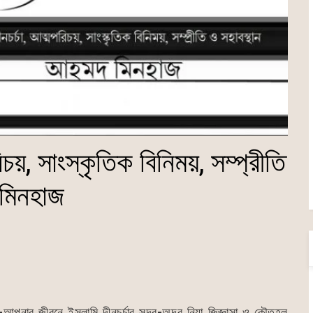
রিচয়, সাংস্কৃতিক বিনিময়, সম্প্রীতি
 মিনহাজ
-আপনার জীবনে ইসলামি দীনচর্চার সদর-অন্দর নিয়া জিজ্ঞাসা ও কৌতূহল