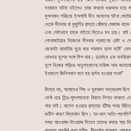
c
at
s
ai
সহজাত ঘটনা হইলেও তারা কখনো গুরুভার হয়ে ম
e
s
s
l
মুসলমান পরিচয়ে ইসলামি দীন আমলের ঘটনা মোটের
b
A
e
থেকে দীনদার বা বুজুর্গির রাস্তা খোঁজার মেজাজ 
o
p
n
এবং সেইভাবে তাকে যাইতে দিতেও মন চায়। যাই
o
p
g
পোলামাইয়ার নিজেকে দীনদার প্রমাণের চেষ্টা ও 
k
er
জেবনটা আঘাটায় ঘুরে মরে পয়মাল হলো বটে!’ যেসব
বোধহয় যুগের সঙ্গে মিশ খায়। দুর্ভেদ্য এক মনব
যুগে নিজের পরিচয় অনুসন্ধানের তরিকা আর জানাব
ইহকালে জিনিসখান মনে হয় দুর্লভ হওয়ার পথে!’
মিথ্যে নয়, আমাদের শিশু ও যুবাকাল অন্যরকম ছিল।
ফেউ ধরে হিন্দু-মুসলমানকে বিবাদে লিপ্ত থাকতে দে
পায় নাই। বালেগ হওয়ার রাস্তায় হাঁটার সময় বিচিত্
জটিল কারণ বিদ্যমান ছিল। তা-বলে অতি-প্রগতিশ
সময় আওয়াজ-টাওয়াজ দিতেন তাদের কথায় সায় দি
গাড্ডায় পড়ছি! কথা সঠিক, দীনচর্চার মামলায় লোকের