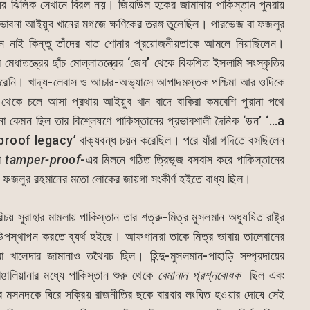
ধির ঝিলিক সেখানে বিরল নয়। জিয়াউল হকের জামানায় পাকিস্তান পুনরায়
ভাবনা আইয়ুব খানের মগজে ক্ষণিকের তরঙ্গ তুলেছিল। পারভেজ বা ফজলুর
ন নাই কিন্তু তাঁদের বাত শোনার প্রয়োজনীয়তাকে আমলে নিয়াছিলেন।
েধাতন্ত্রের ছাঁচ মোল্লাতন্ত্রের ‘জেব’ থেকে বিকশিত ইসলামি সংস্কৃতির
টা করেনি। খাদ্য-লেবাস ও আচার-অভ্যাসে আপাদমস্তক পশ্চিমা আর ওদিকে
 থেকে চলে আসা প্রথায় আইয়ুব খান বাদে বাকিরা কমবেশি পুরানা পথে
া কেমন ছিল তার বিশ্লেষণে পাকিস্তানের প্রভাবশালী দৈনিক ‘ডন’ ‘…a
 legacy’ বাক্যবন্ধ চয়ন করেছিল। পরে যাঁরা গদিতে বসছিলেন
র
tamper-proof
-এর মিলনে গঠিত ত্রিভূজ বসবাস করে পাকিস্তানের
বা ফজলুর রহমানের মতো লোকের জায়গা সংকীর্ণ হইতে বাধ্য ছিল।
য় সুরাহার মামলায় পাকিস্তান তার শত্রু-মিত্র মুসলমান অধ্যুষিত রাষ্ট্র
উপস্থাপন করতে ব্যর্থ হইছে। আফগানরা তাকে মিত্র ভাবায় তালেবানের
 খালেদার জামানাও তথৈবচ ছিল। হিন্দু-মুসলমান-পাহাড়ি সম্প্রদায়ের
ঙালিয়ানার মধ্যে পাকিস্তান শুরু থেকে
বেমানান প্রশ্নবোধক
ছিল এবং
ের মসনদকে ঘিরে সক্রিয় রাজনীতির ছকে বারবার লংঘিত হওয়ার দোষে সেই