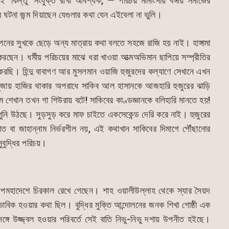
ই ‘কিন্তু’ সংযুক্ত রাখা আবশ্যক, — পরিচয় মীমাংসায় বঙ্গীয় সমাজের
 ঘটনা জন্ম দিয়াছেন যেগুলার কথা যেন এইবেলা না ভুলি।
পনের সুখকে ছেড়ে অন্য মাত্রায় কথা বলতে সহজে রাজি হয় নাই। হাঙ্গামা
েন। ধর্মীয় পরিচয়ের মাঝে ধরা খাওয়া আত্মঅভিমান ছাপিয়ে সম্প্রীতির
া করছি। হিন্দু বাবাগণ আর মুসলমান ওয়াজি হুজুরদের কল্যাণে সেখানে এখন
র পূজায় হাজির থাকার অপরাধে সাকিব আল হাসানকে আজহারি হুজুরের ঝাড়ি
ম শেখান তখন গা শিউরায় বটে! সাকিবের কাণ্ডজ্ঞানকে বলিহারি মানতে হয়!
পুনি উঠছে। সুড়সুড় করে মাফ চাইতে একসেকেন্ড দেরি করে নাই। হুজুরের
ত বা জাহান্নাম নির্ভরশীল নয়, এই কথাখান সাকিবের দিমাগে পৌঁছানোর
ুবুদ্ধির পরিচয়।
 উপমহাদেশে চিরকাল রেখে গেছেন। শাহ ওয়ালীউল্লাহ থেকে স্যার সৈয়দ
াবিক হওয়ার কথা ছিল। বুদ্ধির মুক্তি আন্দোলনের জনক শিখা গোষ্ঠী এক
ঙ্গে উজ্জ্বল হওয়ার পরিবর্তে সেই বাতি নিভু-নিভু দশায় উপনীত হইছে।