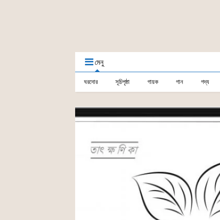
মেনু
ঘরদোর
সূচিপৃষ্ঠা
গায়ক
গান
গদ্য