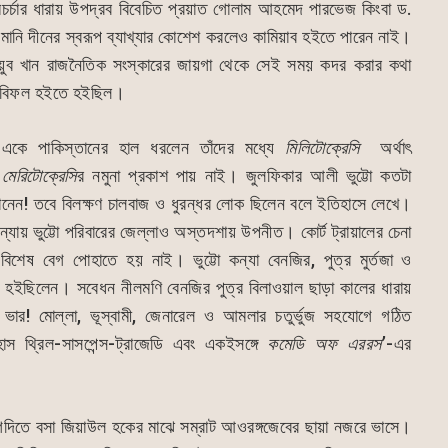
ামচর্চার ধারায় উপদ্রব বিবেচিত প্রয়াত গোলাম আহমেদ পারভেজ কিংবা ড.
ানি দীনের স্বরূপ ব্যাখ্যার কোশেশ করলেও কামিয়াব হইতে পারেন নাই।
ুব খান রাজনৈতিক সংস্কারের জায়গা থেকে সেই সময় কদর করার কথা
েমে বিফল হইতে হইছিল।
একে পাকিস্তানের হাল ধরলেন তাঁদের মধ্যে
মিলিটোক্রেসি
অর্থাৎ
া
মেরিটোক্রেসি
র নমুনা প্রকাশ পায় নাই। জুলফিকার আলী ভুট্টো কতটা
নেন! তবে বিলক্ষণ চালবাজ ও ধুরন্ধর লোক ছিলেন বলে ইতিহাসে লেখে।
্যায় ভুট্টো পরিবারের জেল্লাও অস্তদশায় উপনীত। কোর্ট ট্রায়ালের চেনা
বিশেষ বেগ পোহাতে হয় নাই। ভুট্টো কন্যা বেনজির, পুত্র মুর্তজা ও
 হইছিলেন। সবেধন নীলমণি বেনজির পুত্র বিলাওয়াল ছাড়া কালের ধারায়
য়া ভার! মোল্লা, ভূস্বামী, জেনারেল ও আমলার চতুর্ভুজ সহযোগে গঠিত
হাস থ্রিল-সাসপেন্স-ট্রাজেডি এবং একইসঙ্গে
কমেডি অফ এররস
’-এর
ে গদিতে বসা জিয়াউল হকের মাঝে সম্রাট আওরঙ্গজেবের ছায়া নজরে ভাসে।