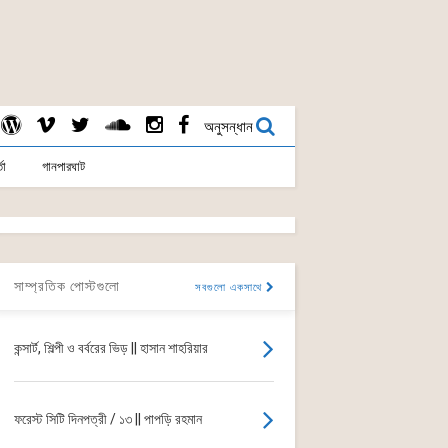
অনুসন্ধান
তা
গানপারঘাট
সাম্প্রতিক পোস্টগুলো
সবগুলো একসাথে
কন্সার্ট, শিল্পী ও বর্বরের ভিড় || হাসান শাহরিয়ার
ফরেস্ট সিটি দিনপত্রী / ১৩ || পাপড়ি রহমান