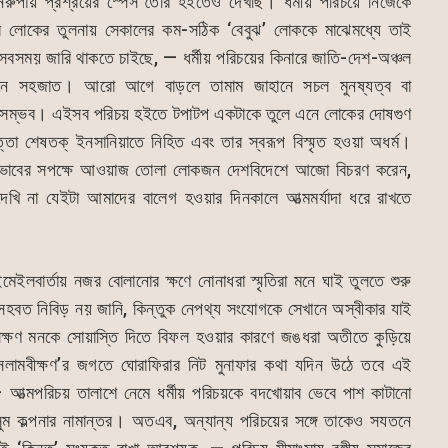
রুপায় প্রশ্রয়ের স্পেস তৈরি হইতেও দেখছি। ধর্মীয় পরিচয়ে নিজেকে
 লোকের তুলনায় সেকালের কম-সঠিক ‘বেবুঝ’ লোককে মাঝেমধ্যে তাই
বসময় জারি থাকতে চাইছে, — ধর্মীয় পরিচয়ের কিনারে জাতি-দেশ-অঞ্চল
ীবনে সহজাত। আরো আগে বাড়লে তামাম জাহানে সচল মুনষ্যত্ব বা
 করা সম্ভব। এইসব পরিচয় হইতে টপাটপ একটাকে তুলে এনে লোকের দোষগুণ
ত্তা শেষতক্ ইনসানিয়াতে নিহিত এবং তার স্বরূপ বিস্মৃত হওয়া অধর্ম।
 মনোভাবের সপক্ষে আওয়াজ তোলা লোকজন দেশবিদেশে আজো বিচরণ করেন,
ি না যেইটা আমাদের বালেগ হওয়ার দিনকালে আত্মমর্যাদা ধরে রাখতে
ইলবার্তায় নজর বোলানোর ক্ষণে নোনাধরা স্মৃতিরা মনে ঘাই তুলতে শুরু
 সহবত নিবিড় নয় জানি, কিন্তুক নেপথ্য সংযোগকে সেখানে অস্বীকার যাই
র লক্ষণ মনকে সোয়াস্তি দিতে বিফল হওয়ার কারণে জঙধরা অতীতে কুড়িয়ে
মবীক্ষণ’র জগতে ঘোরাফিরার নিট মুনাফার কথা যদিন উঠে তবে এই
আত্মপরিচয় তালাশে নেমে ধর্মীয় পরিচয়কে বদখোয়াব ভেবে পাশ কাটানো
ুম কল্পনার নামান্তর। অতএব, অন্যান্য পরিচয়ের সঙ্গে তাকেও সযতনে