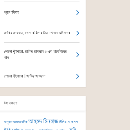
শ্রাবণবিদায়
জাকির জাফরান, বাংলা কবিতার তিন দশকের তবিলদার
শোনো পুঁইপাতা, জাকির জাফরান ও এক গার্ডেনারের
গান
শোনো পুঁইপাতা || জাকির জাফরান
ট্যাগগুলো
আহমদ মিনহাজ
ইলিয়াস কমল
অনুবাদ
আত্মজৈবনিক