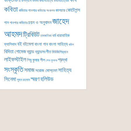
কবি
উক্তিমালা
উপন্যাস
কথাসাহিত্য
কথাসাহিত্যিক
উৎসব
কবিতা
কোটেশন্স
কালচার
কবিতার গানপার
কবিতার সংকলন
জাহেদ
চয়ন ও অনুবাদন
গান
গানপার কবিতার
আহমদ
ট্রিবিউট
ধর্ম
ধারাবাহিক
তাৎক্ষণিকা
বই
বইমেলা
বাংলা গান
বাংলা সাহিত্য
ফ্যাসিবাদ
বাউল
বিদিতা গোমেজ
ব্যান্ড
ব্যান্ডসংগীত
মিউজিশিয়্যান
লাইফস্টাইল
শ্রদ্ধা
শিবু কুমার শীল
শেখ লুৎফর
সংস্কৃতি
সমাজ
সাহিত্য
সরোজ মোস্তফা
সিনেমা
স্মরণ
হলিউড
সুমন রহমান