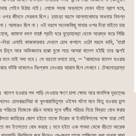
াথায় পেইন উঠায় নাই। লোকে সহজ অভ্যাসে যেমন দাঁতে ব্রাশ ঘষে,
 ওপর জীবনে সেরকম ছিল। চ্যাংড়া বয়সে আল্লাখোদার সাধনায় নিমগ্ন
থাকে না। আমারও ছিল না। ওই বয়সে অনেককিছু মাথার ওপর দিয়া যাইতে চায়
 হোক,
জামানা বদল গায়া
! প্রতি ঘরে বুড়োহাবড়া থেকে আরম্ভ করে পিচ্চি
সে-নিয়া এলাহি কাজকারবার দেখলে চোখ কপালে ওঠে! মরমে ভাবি, ‘হায়!
 চিহ্ন আর অভিজ্ঞতার ছাপ্পা বুকে লয়ে আমরা বালেগ হইছি তার অল্পই
িরোধ মনে তাই সদা বহে। সে হয়তো বলতে চায়, — ‘আমাদের বালেগ হওয়ার
োঝায় ফাঁকি থাকলেও নিঃশ্বাস নেওয়ার আরাম ছিল সেখানে। টেকনোদুরস্ত
 বালেগ হওয়ার পথ পাড়ি দেওয়ার ক্ষণে চাপা ক্ষোভ আর মানসিক দূরত্বের
খলেও চোখরাঙানিয়া বা খুনখারাবিতুল্য ওইসব ঘটনা মনে থিতু হওয়ার চান্স
র পরিচয়ে নিজেকে রঙিন ভাবার সুখে ধর্মীয় পরিচয় নিয়ে বিব্রত বোধ করার
ীলতা জাহিরের জোশ হইতে তাকে নিরোধ বা ইনহিবিশনের পক্ষে যারা সেই
তে মন ইতস্তত বোধ করছে। মনে হইত এক গাড্ডা থেকে বাঁচতে আরেক
 বাড়াবাড়ি বিরক্তির জন্ম দিলেও সে-জন্য তাকে তাচ্ছিল্য করা অথবা মাথা