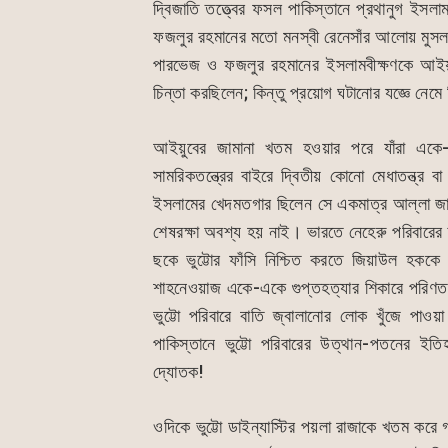
দ্বিজাতি তত্ত্বের ফসল পাকিস্তানে প্রথানুগ ইসল
ফজলুর রহমানের মতো মনস্বী রেনেসাঁর আলোয় মুসলম
পারভেজ ও ফজলুর রহমানের ইসলামবীক্ষণকে আইয়
চিন্তা করছিলেন; কিন্তু প্রয়োগ ঘটানোর যজ্ঞে ন
আইয়ুবের জামানা খতম হওয়ার পরে যাঁরা একে-
সামরিকতন্ত্রের বাইরে দ্বিতীয় কোনো মেধাতন্ত্র ব
ইসলামের খেদমতগার ছিলেন সে একমাত্র আল্লা জা
শেষরক্ষা অবশ্য হয় নাই। ভারতে নেহেরু পরিবারের ন
ছকে ভুট্টোর ফাঁসি নিশ্চিত করতে জিয়াউল হককে 
শাহনেওয়াজ একে-একে গুপ্তহত্যার শিকারে পরিণত
ভুট্টো পরিবারে বাতি জ্বালানোর লোক খুঁজে পাও
পাকিস্তানে ভুট্টো পরিবারের উত্থান-পতনের ইতি
দ্যোতক!
ওদিকে ভুট্টো ডাইন্যাস্টির পয়লা রাজাকে খতম কর