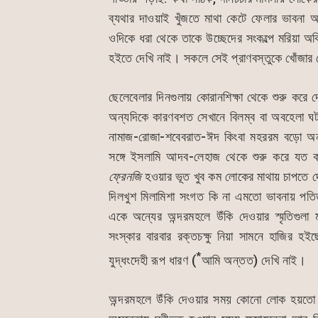
ব্যথার দাওয়াই খুঁজতে মাথা কেটে ফেলার ভাবনা 
ওদিকে ধরা থেকে তাকে উচ্ছেদের সংকল্পে মরিয়া অব
হইতে দেখি নাই। সকলে সেই প্রাণবস্তুকে খোঁজার চ
ছেলেবেলার দিনগুলায় কোরানশিক্ষা থেকে শুরু কর
অন্যদিকে কারণবশত সেখানে বিলম্ব বা অবহেলা ঘ
নামাজ-রোজা-শবেবরাত-ঈদ কিংবা মহররম বড়ো অনায়
সঙ্গে ইসলামি আদব-লেহাজ থেকে শুরু করে যত কা
ফ্রেনজি
হওয়ার ভূত খুব কম লোকের মাথায় চাপতে দেখছি
দিলখুশ মিলামিশা সংগত কি না এমতো ভাবনায় পত
একে অন্যের অন্দরমহলে উঁকি দেওয়ার স্মৃতিগুলা 
সংস্কার বারবার রক্তচক্ষু নিয়া সামনে হাজির
*
যুদ্ধংদেহী রূপ ধারণ (
আমি অন্তত) দেখি নাই।
অন্দরমহলে উঁকি দেওয়ার সময় কোনো লোক হয়তো 