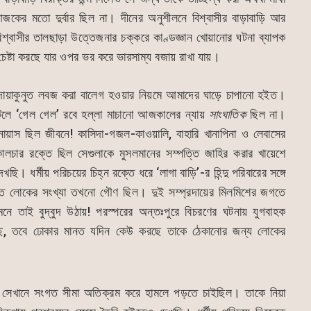
আজকের মতো দুর্বার ছিল না। দীনের অনুশীলনে বিশ্বাসীর বাড়াবাড়ি আর
িশ্বাসীর তালছাড়া উত্তেজনার চক্করে কাণ্ডজ্ঞান খোয়ানোর ঘটনা ব্যাপক
েষ্টা করছে যার ওপর ভর করে ভারসাম্য বজায় রাখা যায়।
ে দোয়াকুনুত লবজ করা বালেগ হওয়ার নিয়মে আমাদের ঘাড়ে চাপানো হইত।
টলে ‘গেল গেল’ রবে হল্লা মাচানো আজকালের ন্যায়
সাংঘাতিক
ছিল না।
াস ছিল জীবনে! কাসিদা-গজল-কাওয়ালি, বাহারি খানাপিনা ও লেবাসের
লচার রক্তে ছিল সেগুলাকে মুসলমানের সম্পত্তি জাহির করার খায়েশে
। ধর্মীয় পরিচয়ের চিহ্ন রক্তে ধরে ‘লাগা বাড়ি’-র হিন্দু পরিবারের সঙ্গে
িত লোকের সংখ্যা তখনো গৌণ ছিল। দুই সম্প্রদায়ের মিলমিশের জগতে
মনে তাই বুদ্বুদ উঠায়! পরস্পরের অন্তঃপুরে বিচরণের ঘটনায় যুগবাহক
 হইছে, তবে ঢোকার মানত যদিন কেউ করছে তাকে ঠেকানোর জন্য লোকের
সেখানে সংগত সীমা অতিক্রম করে হামলে পড়তে চাইছিল। তাকে নিয়া