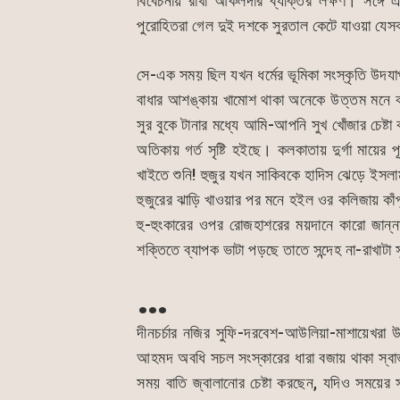
বিবেচনায় রাখা আকলদার ব্যক্তির লক্ষণ। সঙ্গে এ
পুরোহিতরা গেল দুই দশকে সুরতাল কেটে যাওয়া যেসব
সে-এক সময় ছিল যখন ধর্মের ভূমিকা সংস্কৃতি উদযা
বাধার আশঙ্কায় খামোশ থাকা অনেকে উত্তম মনে করছ
সুর বুকে টানার মধ্যে আমি-আপনি সুখ খোঁজার চেষ্ট
অতিকায় গর্ত সৃষ্টি হইছে। কলকাতায় দুর্গা মায়ে
খাইতে শুনি! হুজুর যখন সাকিবকে হাদিস ঝেড়ে ইসলা
হুজুরের ঝাড়ি খাওয়ার পর মনে হইল ওর কলিজায় কাঁ
হু-হুংকারের ওপর রোজহাশরের ময়দানে কারো জান্না
শক্তিতে ব্যাপক ভাটা পড়ছে তাতে সন্দেহ না-রাখাটা স
…
দীনচর্চার নজির সুফি-দরবেশ-আউলিয়া-মাশায়েখরা
আহমদ অবধি সচল সংস্কারের ধারা বজায় থাকা স্বাভ
সময় বাতি জ্বালানোর চেষ্টা করছেন, যদিও সময়ের স