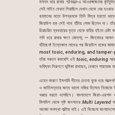
মসনদ ধরে রাখার
শঠযন্ত্র
-এ আওরঙ্গজেবের কূটবুদ্
সেই লাইন ফেরত গিয়াছিল যেখান থেকে বের হওয়ার 
রহমানের মতো উপদ্রবকে তিনি মিত্র হয়তো ভাবে
জিয়াউল হক সেই পথে হাঁটার লোক ছিলেন না। তাঁর ম
চিরাচরিত ব্যবহারের বৃত্ত থেকে বাহির হইতে চেষ্
গদি ধরে রাখার ক্ষণে মোল্লা; — জিন্নাহর আমল
হাঁটছেন! ইন্তেকাল লাভের পর জিয়াউল হকের জামান
most toxic, enduring, and tamper-proof
তাঁরা সকলে কমবেশি ওই
toxic
,
enduring
আ
ভবিষ্যৎ নিরূপণে ভূমিকা রাখছেন, যেখানে পারভেজ 
এহেন কারণে ইসলামি দীনের চেতনা বুকে ধরে আত্মপরিচ
ও জাতিসত্তার জন্য ভালো নজির হিসেবে নিজেকে 
খপ্পরে মরতে বসেছিল। বাংলাদেশে জিয়া-এরশাদ বা
মিলমিশ থেকে সৃষ্ট জনপদের
Multi Layered
বা
আজো অবস্থা পাল্টায় নাই। এই বিবেচনা বাংলাদেশ