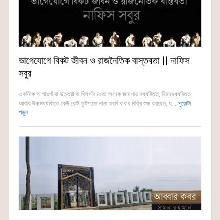
ভাগেযোগে বিকট জীবন ও রাজনৈতিক বাস্তবতা || নাফিস
সবুর
একদিকে আগারগাঁ বা উত্তরা বা খিলগাঁর মতো অনেক জায়গায় মধ্যবিত্ত, নিম্নমধ্যবিত্ত
আবার উচ্চমধ্যবিত্ত কেউ কেউ ফুটপাতে নানা ফর্মে খাবার বিক্রি শুরু করছেন, য...
পুরোটা
পড়ুন