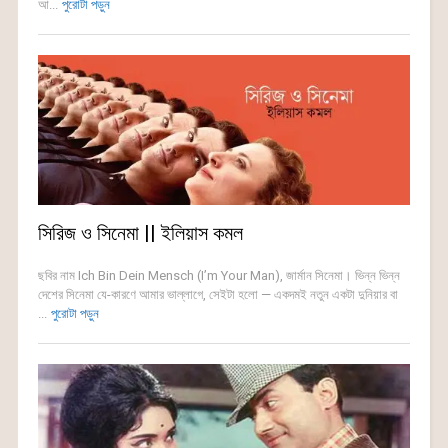
আ...
পুরোটা পড়ুন
সিরিজ ও সিনেমা || ইলিয়াস কমল
ছবির নাম Ich Bin Dein Mensch (I’m Your Man), জার্মান সিনেমা। ভিন্ন ভিন্ন
দেশের সিনেমা যে-কারণে আমার ভাল্লাগে, সেইটা হলো — একদমই নতুন একটা দুনিয়ার বা
...
পুরোটা পড়ুন