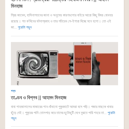
মিনহাজ
প্রিয় জাভেদ, হাসিনাপতনের জানা ও অনুমেয় কারণগুলোর বাইরে আরো কিছু বিষয় বোধহয়
রয়েছে। গত ক’দিনের ঘটনাপ্রবাহ ও তার গতিরেখ সে-ইশারা দিচ্ছে মনে হলো। তো এই
জা...
পুরোটা পড়ুন
গদ্য
তাণ্ডব ও বিপ্লব || আহমদ মিনহাজ
বাবা শাহজালালের মাজারের শান-বাঁধানো পুকুরঘাটে আমরা বসে পড়ি। গজার মাছকে খাবার
ছুঁড়ে দেই। পুকুরের পানি তোলপাড় করে তাদের ছুটোছুটি দেখে বুঝতে পারি শহরে তা...
পুরোটা
পড়ুন