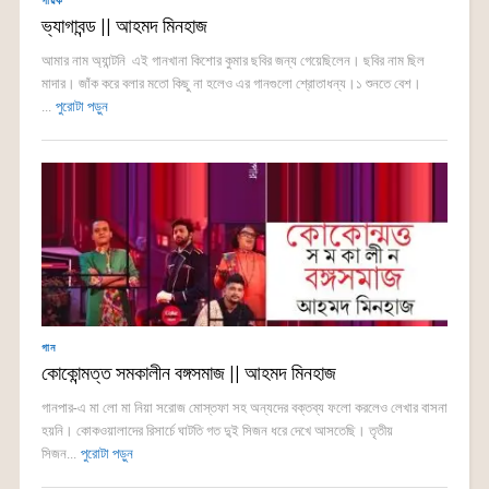
গায়ক
ভ্যাগাবন্ড || আহমদ মিনহাজ
আমার নাম অ্যান্টনি এই গানখানা কিশোর কুমার ছবির জন্য গেয়েছিলেন। ছবির নাম ছিল
মাদার। জাঁক করে বলার মতো কিছু না হলেও এর গানগুলো শ্রোতাধন্য।১ শুনতে বেশ।
...
পুরোটা পড়ুন
গান
কোকোন্মত্ত সমকালীন বঙ্গসমাজ || আহমদ মিনহাজ
গানপার-এ মা লো মা নিয়া সরোজ মোস্তফা সহ অন্যদের বক্তব্য ফলো করলেও লেখার বাসনা
হয়নি। কোকওয়ালাদের রিসার্চে ঘাটতি গত দু্ই সিজন ধরে দেখে আসতেছি। তৃতীয়
সিজন...
পুরোটা পড়ুন