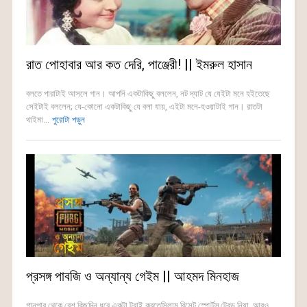
রাত পোহাবার আর কত দেরি, পাঞ্জেরী! || ইমরুল হাসান
বলতে পারাটাই আসলে গান। আপনি একটাকিছু বললেন, নট দ্যাট যে যেইটা মনে হইতেছে
সেইটাই বললেন; যে-কোনো একটাকিছু যে বলা যায়, এইটা মনে-হওয়াটাই গান। রাতটা
থাইমা...
পুরোটা পড়ুন
প্রসঙ্গ পাবজি ও অন্যান্য গেইম || আহমদ মিনহাজ
গানপার থেকে বেশ কিছুদিন ধরে একটা ট্রাই করতেসিলাম রিসেন্ট স্পোর্টস্ ট্রেন্ড নিয়া, আরও