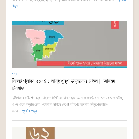
পড়ুন
গদ্য
সিলেট প্লাবন ২০২৪ : আন্ধাধুন্ধা উন্নয়নের মাশুল || আহমদ
মিনহাজ
দুইহাজার বাইশের বন্যা চব্বিশে রিপিট হওয়ার শঙ্কা অনেকে করছিলেন, তবে যেভাবে ঘটল,
এখন একে বন্যার চেয়ে খতরনাক লাগছে দেখে! বাইশের তুলনায় চব্বিশের বারিশ
এমন...
পুরোটা পড়ুন