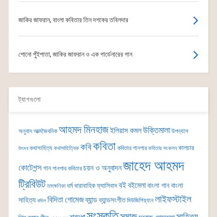
জাকির জাফরান, বাংলা কবিতার তিন দশকের তবিলদার
শোনো পুঁইপাতা, জাকির জাফরান ও এক গার্ডেনারের গান
ট্যাগগুলো
আহমদ মিনহাজ
উক্তিমালা
ইলিয়াস কমল
অনুবাদ
আত্মজৈবনিক
উপন্যাস
কবিতা
কবি
কালচার
কথাসাহিত্য
কবিতার গানপার
কথাসাহিত্যিক
কবিতার সংকলন
উৎসব
জাহেদ আহমদ
কোটেশন্স
চয়ন ও অনুবাদন
গান
গানপার কবিতার
ট্রিবিউট
বই
বইমেলা
বাংলা গান
বাংলা
ধর্ম
ধারাবাহিক
ফ্যাসিবাদ
তাৎক্ষণিকা
লাইফস্টাইল
বিদিতা গোমেজ
ব্যান্ড
সাহিত্য
ব্যান্ডসংগীত
মিউজিশিয়্যান
বাউল
সংস্কৃতি
সমাজ
সাহিত্য