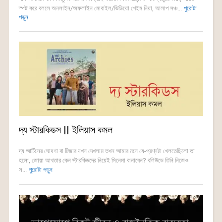
স্পষ্ট করে বললে অনলাইন/অফলাইন মোবাইল/ভিডিয়ো গেইম নিয়া, আলাপ সঞ্চ...
পুরোটা
পড়ুন
দ্য স্টারকিডস || ইলিয়াস কমল
দ্য আর্চিসের ঘোষণা বা টিজার যখন দেখলাম তখন আমার মনে যে-প্রশ্নটা খেলতেছিলো তা
হলো, জোয়া আখতার কেন স্টারকিডদের নিয়েই সিনেমা বানাবেন? বলিউডে তিনি নিজেও
স...
পুরোটা পড়ুন