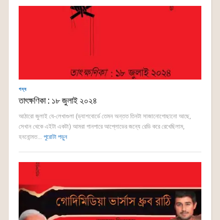
গদ্য
তাৎক্ষণিকা : ১৮ জুলাই ২০২৪
আঠারো জুলাই যে-লেখাগুলা (ড্যাশবোর্ডে তেমন অন্তত তিনটা সাজানোগোছানো আছে,
সেখান থেকে এইটা একটা) আমরা গানপারে আপ্লোডের জন্যে রেডি করে রেখেছিলাম,
হননোন্মত...
পুরোটা পড়ুন