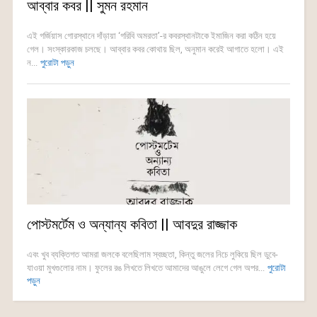
আব্বার কবর || সুমন রহমান
এই গর্জিয়াস গোরস্থানে দাঁড়ায়া ‘গরিবি অমরতা’-র কবরস্থানটাকে ইমাজিন করা কঠিন হয়ে
গেল। সংস্কারকাজ চলছে। আব্বার কবর কোথায় ছিল, অনুমান করেই আগাতে হলো। এই
ন...
পুরোটা পড়ুন
পোস্টমর্টেম ও অন্যান্য কবিতা || আবদুর রাজ্জাক
এবং খুব ব্যক্তিগত আমরা জলকে বলেছিলাম স্বচ্ছতা, কিন্তু জলের নিচে লুকিয়ে ছিল ডুবে-
যাওয়া মুখগুলোর নাম। ফুলের রঙ লিখতে লিখতে আমাদের আঙুলে লেগে গেল অপর...
পুরোটা
পড়ুন