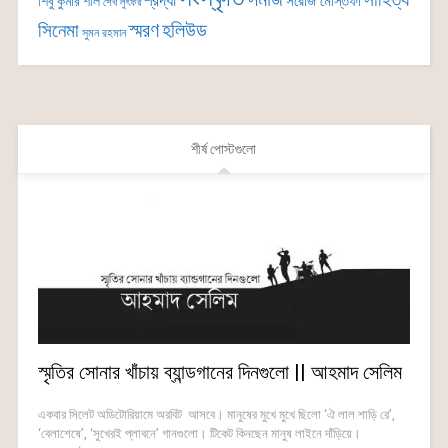
শ্রদ্ধা
সরোজ মোস্তফা
শিবু কুমার শীল
শেখ লুৎফর
সিনেমা
স্মরণ
হলিউড
সুমন রহমান
শীর্ষ পোস্টগুলো
স্মৃতির সোনার খাঁচায় ব্যান্ডগানের দিনগুলো || আহমাদ সেলিম
একবার সিলেট অডিটোরিয়ামে অরবিট আসবে। মানুষের মুখে মুখে ছিলো ‘ঐ লাল শাড়ি রে’,
‘বেলাশেষে’, ‘সুখেরই প্লাবনে’ গানগুলো। টিকেট কিনছেন মানুষ লাইনে দাঁড়িয়ে।