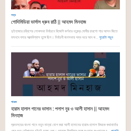
গদ্য
গোদিমিডিয়া ভার্সাস ধ্রুব রাঠি || আহমদ মিনহাজ
দুইহাজার চব্বিশের লোকসভা নির্বাচনে বিজেপি কর্ণধার নরেন্দ্র মোদীর চারশো পার আসন জিতে
মসনদে বসার আত্মবিশ্বাস তুঙ্গে ছিল। নির্বাচনী জনসভায় দম্ভ ভরে আব ক...
পুরোটা পড়ুন
গায়ক
হারাম হালাল গানের ভাসান : পলাশ নুর ও আলী হাসান || আহমদ
মিনহাজ
দ্রুতলয়ের বাংলা গানে নতুন মাত্রা যোগ করা আলী হাসানের হারাম-হালাল বিষয়ক কথাবার্তার
জের ধরে নেটপাড়ায় হইচই হচ্ছে বেশ। আরজে কিবরিয়ার সঙ্গে সওয়াল-জওয়াবের চ...
পুরোটা