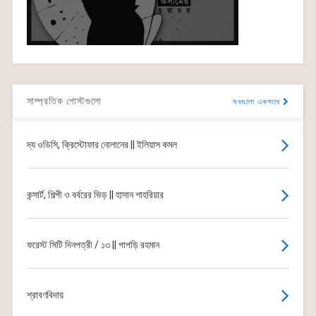
সাম্প্রতিক পোস্টগুলো
সবগুলো একসাথে
দ্য ওডিসি, ক্রিস্টোফার নোলানের || ইলিয়াস কমল
কন্সার্ট, শিল্পী ও বর্বরের ভিড় || হাসান শাহরিয়ার
ফরেস্ট সিটি দিনপত্রী / ১৩ || পাপড়ি রহমান
শ্রাবণবিদায়