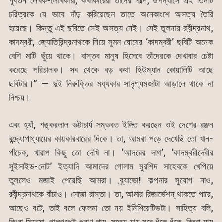
পূর্বতন লেখক-লেখিকারা, কথাকারেরা তাঁদের গল্পে, উপন্যাসে এই তিনটি
চরিত্রকে যে ভাবে দাঁড় করিয়েছেন তাতে অনেকাংশে অসত্য তৈরি
হয়েছে। কিন্তু এই ছবিতে সেই অসত্য নেই। সেই তুলনায় রবীন্দ্রনাথ,
কাদম্বরী, জ্যোতিরিন্দ্রনাথকে নিয়ে সুমন ঘোষের ‘কাদম্বরী’ ছবিটি অনেক
বেশি মাটি ছুঁয়ে থাকে। বাস্তব মানুষ হিসেবে তাঁদেরকে দেখাবার চেষ্টা
করেছে পরিচালক। সব থেকে বড় কথা হিউম্যান কোয়ালিটি আছে
ছবিটার।” — দুই নিরুক্তির মধ্যকার সাদৃশ্যমজাটা আড়ালে থাকে না
নিশ্চয়।
এবং হ্যাঁ, শঙ্করলাল ভট্টাচার্য সম্ভবত ইঙ্গিত করছেন ওই দেশের রঞ্জন
বন্দ্যোপাধ্যায়ের কায়কারবারের দিকে। তা, আমরা পড়ে দেখেছি তো খান-
পাঁচেক, খারাপ কিছু তো দেখি না। ‘আদরের দাগ’, ‘কাদম্বরীদেবীর
সুইসাইড-নোট’ ইত্যাদি আমাদের গোলাম মুরশিদ সাহেবকে খেপিয়ে
তুললেও মজাই পেয়েছি আমরা। ব্র্যাভো! কল্পনার সুযোগ নাও,
রবীন্দ্রনাথকে বাঁচাও। সোজা রাস্তা। তা, আমার রিজার্ভেশন্ থাকতে পারে,
আছেও বটে, তাই বলে ফেলনা তো নয় ইনিশিয়েটিভটা। সাহিত্য বলি,
কিংবা সিনেমা, গালগল্পেই প্রাণ পায়, সত্যে যায় মরে ধুঁকে ধুঁকে, কিংবা যায়