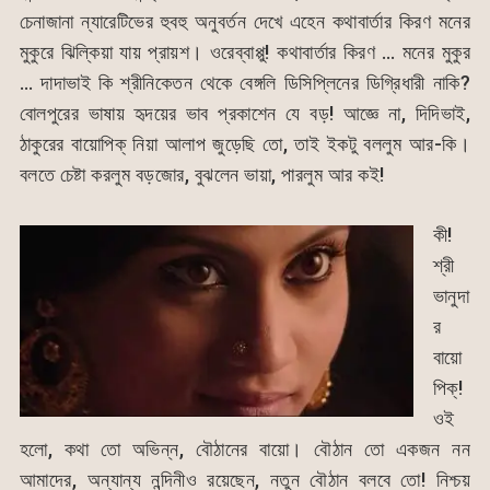
চেনাজানা ন্যারেটিভের হুবহু অনুবর্তন দেখে এহেন কথাবার্তার কিরণ মনের
মুকুরে ঝিল্কিয়া যায় প্রায়শ। ওরেব্বাপ্পু! কথাবার্তার কিরণ … মনের মুকুর
… দাদাভাই কি শ্রীনিকেতন থেকে বেঙ্গলি ডিসিপ্লিনের ডিগ্রিধারী নাকি?
বোলপুরের ভাষায় হৃদয়ের ভাব প্রকাশেন যে বড়! আজ্ঞে না, দিদিভাই,
ঠাকুরের বায়োপিক্ নিয়া আলাপ জুড়েছি তো, তাই ইকটু বললুম আর-কি।
বলতে চেষ্টা করলুম বড়জোর, বুঝলেন ভায়া, পারলুম আর কই!
কী!
শ্রী
ভানুদা
র
বায়ো
পিক্!
ওই
হলো, কথা তো অভিন্ন, বৌঠানের বায়ো। বৌঠান তো একজন নন
আমাদের, অন্যান্য নন্দিনীও রয়েছেন, নতুন বৌঠান বলবে তো! নিশ্চয়