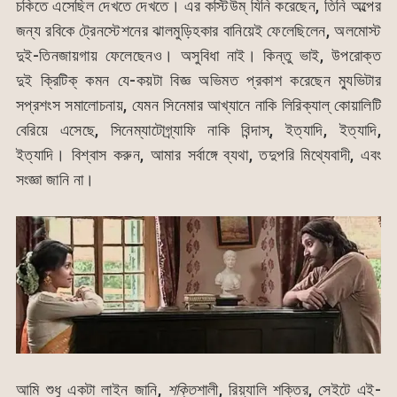
চকিতে এসেছিল দেখতে দেখতে। এর কস্টিউম্ যিনি করেছেন, তিনি অল্পের
জন্য রবিকে ট্রেনস্টেশনের ঝালমুড়িহকার বানিয়েই ফেলেছিলেন, অলমোস্ট
দুই-তিনজায়গায় ফেলেছেনও। অসুবিধা নাই। কিন্তু ভাই, উপরোক্ত
দুই ক্রিটিক্ কমন যে-কয়টা বিজ্ঞ অভিমত প্রকাশ করেছেন ম্যুভিটার
সপ্রশংস সমালোচনায়, যেমন সিনেমার আখ্যানে নাকি লিরিক্যাল্ কোয়ালিটি
বেরিয়ে এসেছে, সিনেম্যাটোগ্র্যাফি নাকি বিন্দাস্, ইত্যাদি, ইত্যাদি,
ইত্যাদি। বিশ্বাস করুন, আমার সর্বাঙ্গে ব্যথা, তদুপরি মিথ্যেবাদী, এবং
সংজ্ঞা জানি না।
আমি শুধু একটা লাইন জানি,
শক্তি
শালী, রিয়্যালি শক্তির, সেইটে এই-