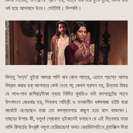
ধর্ম হয়ে আসমানে উবে। সেইটাই। সিম্পলি।
কিন্তু ‘সত্য’ ধুইয়া আমরা পানি খাব কোন পাত্রে, এহেন প্রশ্নে আসর
বিব্রত করার হক্ আপনারে কেউ দেবে না; কেবল প্রশ্ন নয়, চিন্তার বিষয়
যে লাখ-লাখ রুপিয়া/টাকা ব্যয়ে নির্মিত ম্যুভিও যদি বলপয়েন্টের সত্য
উৎপাদনে জেরবার হয়, শিবনাথ লাহিড়ী ও তৎকালীন বঙ্গসমাজ বইটা যারা
মার্কেটে ছেড়েছেন তারা তো কদম্বতলায় খাজুল হয়ে বসে থাকবেন।
তাছাড়া উপায় কী, বলুন! প্রোক্ত দুইজনেই বলছেন যে এই সিনেমায় তারা
নাকি রিসার্চের উৎকৃষ্ট নমুনা হেরিয়াছেন! অথচ ক্রেডিটলাইনে গ্র্যাফিক্স দিয়া