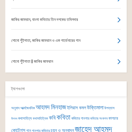
জাকির জাফরান, বাংলা কবিতার তিন দশকের তবিলদার
শোনো পুঁইপাতা, জাকির জাফরান ও এক গার্ডেনারের গান
শোনো পুঁইপাতা || জাকির জাফরান
ট্যাগগুলো
আহমদ মিনহাজ
উক্তিমালা
ইলিয়াস কমল
অনুবাদ
আত্মজৈবনিক
উপন্যাস
কবিতা
কবি
কালচার
কথাসাহিত্য
কবিতার গানপার
কথাসাহিত্যিক
কবিতার সংকলন
উৎসব
জাহেদ আহমদ
কোটেশন্স
চয়ন ও অনুবাদন
গান
গানপার কবিতার