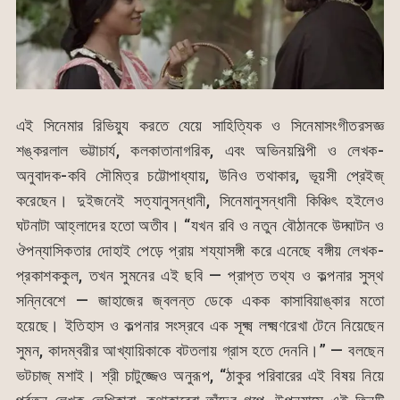
এই সিনেমার রিভিয়্যু করতে যেয়ে সাহিত্যিক ও সিনেমাসংগীতরসজ্ঞ
শঙ্করলাল ভট্টাচার্য, কলকাতানাগরিক, এবং অভিনয়শিল্পী ও লেখক-
অনুবাদক-কবি সৌমিত্র চট্টোপাধ্যায়, উনিও তথাকার, ভূয়সী প্রেইজ্
করেছেন। দুইজনেই সত্যানুসন্ধানী, সিনেমানুসন্ধানী কিঞ্চিৎ হইলেও
ঘটনাটা আহ্লাদের হতো অতীব। “যখন রবি ও নতুন বৌঠানকে উদ্ঘাটন ও
ঔপন্যাসিকতার দোহাই পেড়ে প্রায় শয্যাসঙ্গী করে এনেছে বঙ্গীয় লেখক-
প্রকাশককুল, তখন সুমনের এই ছবি — প্রাপ্ত তথ্য ও কল্পনার সুস্থ
সন্নিবেশে — জাহাজের জ্বলন্ত ডেকে একক কাসাবিয়াঙ্কার মতো
হয়েছে। ইতিহাস ও কল্পনার সংস্রবে এক সূক্ষ্ম লক্ষ্মণরেখা টেনে নিয়েছেন
সুমন, কাদম্বরীর আখ্যায়িকাকে বটতলায় গ্রাস হতে দেননি।” — বলছেন
ভটচাজ্ মশাই। শ্রী চাটুজ্জেও অনুরূপ, “ঠাকুর পরিবারের এই বিষয় নিয়ে