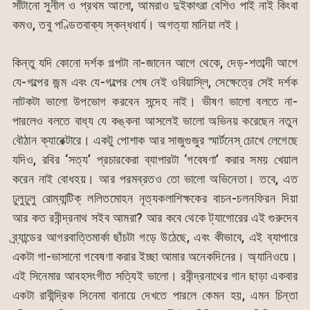
সাঁটানো সুনীল ও প্রথম আলো, আমরাও দুইকাৎরা বেশিও পাই নাই কিংবা
কমও, তবু পণ্ডিতবাক্য স্কন্ধধার্য। অগত্যা মানিয়া লই।
কিন্তু যদি কোনো দর্শক গল্পটা না-জানেন আগে থেকে, দেড়-শতাব্দী আগে
যে-গল্পের জন্ম এবং যে-গল্পের শেষ নেই ওবিয়াস্লি, সেক্ষেত্রে সেই দর্শক
নাটকটা ভালো উপভোগ করবেন সন্দেহ নাই। ভীষণ ভালো বলতে না-
পারলেও বলতে বাধ্য যে কঙ্কনা আসলেই ভালো অভিনয় করেছেন নতুন
বৌঠান ক্যারেক্টারে। একটু পোশাক আর সাজুগুজুর স্মার্টনেস্ চোখে লেগেছে
যদিও, রবির ‘সত্য’ প্রচারকেরা ব্যাপারটা ‘গবেষণা’ করার সময় খেয়াল
করেন নাই বোধহয়। আর পরমব্রতও তো ভালো অভিনেতা। তবে, এত
ঢুলুঢুলু রোম্যান্টিক্ ললিতমোহন নৃত্যকলাশিক্ষকের বাচন-চলনফিরন দিয়া
আর কত রবীন্দ্রনাথ সইব আমরা? আর কবে থেকে ট্যাগোরের এই গুরুদেব
ব্র্যান্ডের আগরবাত্তিমার্কা ছাঁচটা গড়ে উঠেছে, এবং কীভাবে, এই ব্যাপারে
একটা গা-ভাসানো গবেষণা করার ইচ্ছা আমার অনেকদিনের। অ্যানিওয়ে।
এই সিনেমার আবহসংগীত সত্যিই ভালো। রবীন্দ্রনাথের গান ছাড়া একবার
একটা রাবীন্দ্রিক সিনেমা বানায়ে দেখতে পারলে কেমন হয়, এমন চিন্তা