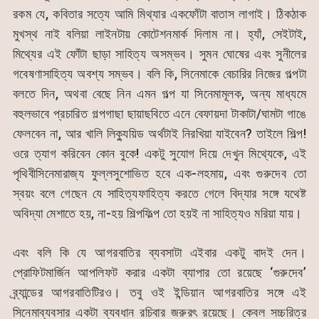
রকম যে, কবিতার সত্যে আমি মিথ্যার একফোঁটা বাতাস লাগাই। ঠিকঠাক
মুখস্থ নাই বলিয়া লাইনটায় কোটেশনমার্ক দিলাম না। হ্যাঁ, সেইটাই,
মিথ্যের এই ফোঁটা ছাড়া সাহিত্য অসম্ভব। সুমন ঘোষের এবং সুনীলের
গবেষণাসাহিত্য অবশ্য সম্ভব। বলি কি, সিনেমাকে বেচারির নিজের গল্পটা
বলতে দিন, অথবা বেছে নিন এমন গল্প যা সিনেমামূলক, অন্য মাধ্যমে
বহুলভাবে প্রচারিত গল্পগাছা ছায়াছবিতে এনে বেফায়দা টাকাটা/ঘামটা গাঙে
ফেলবেন না, আর খালি লিক্যুয়িড অর্থটাই নিরখিয়া যাইবেন? তাইলে শিল্প!
ওরে ত্যাগ করিবেন কোন বুকে! একটু সুযোগ দিয়ে দেখুন মিথ্যেকে, এই
পৃথিবীসিনেমারাজ্য ফুল্লসুশোভিত হবে এক-লহমায়, এবং গুরুদেব তো
স্বয়ং বলে গেছেন যে সাহিত্যফাহিত্য করতে গেলে বিদ্যার সঙ্গে যথেষ্ট
অবিদ্যা মেশাতে হয়, না-হয় শিল্পফিল্প তো হয়ই না সাহিত্যও মরিয়া যায়।
এবং বলি কি যে আগরবাতির ব্যবসাটা এইবার একটু বাদই দেন।
প্রোফিটমার্জিন আপলিফট করার একটা ব্যাপার তো রয়েছে ‘গুরুদেব’
ব্র্যান্ডের আগরবাতিটিরও। তবু ওই ইন্ডিয়ান আগরবাতির সঙ্গে এই
সিনেমাব্যবসার একটা ব্যবধান রচিবার জরুরৎ রয়েছে। কেবল সচ্চরিত্র