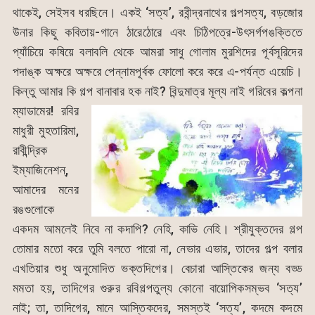
থাকেই, সেইসব ধরছিনে। একই ‘সত্য’, রবীন্দ্রনাথের গল্পসত্য, বড়জোর
উনার কিছু কবিতায়-গানে ঠারেঠোরে এবং চিঠিপত্রে-উৎসর্গপঙক্তিতে
প্যাঁচিয়ে কষিয়ে বলাবলি থেকে আমরা সাধু গোলাম মুরশিদের পূর্বসূরিদের
পদাঙ্ক অক্ষরে অক্ষরে পেন্নামপূর্বক ফোলো করে করে এ-পর্যন্ত এয়েচি।
কিন্তু আমার কি গল্প বানাবার হক নাই? বিন্দুমাত্র মূল্য নাই গরিবের কল্পনা
ম্যাডামের!
রবির
মাধুরী মুহতারিমা,
রাবীন্দ্রিক
ইম্যাজিনেশন্,
আমাদের মনের
রঙগুলোকে
একদম আমলেই নিবে না কদাপি? নেহি, কাভি নেহি। শ্রীযুক্তদের গল্প
তোমার মতো করে তুমি বলতে পারো না, নেভার এভার, তাদের গল্প বলার
এখতিয়ার শুধু অনুমোদিত ভক্তদিগের। বেচারা আস্তিকের জন্য বড্ড
মমতা হয়, তাদিগের গুরুর রবিগল্পতুল্য কোনো বায়োপিকসম্ভব ‘সত্য’
নাই; তা, তাদিগের, মানে আস্তিকদের, সমস্তই ‘সত্য’, কদমে কদমে