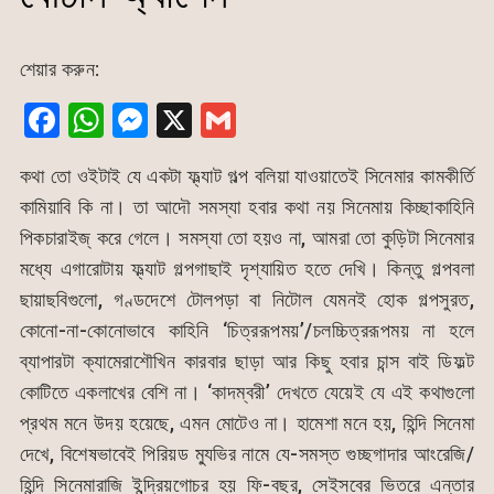
শেয়ার করুন:
F
W
M
X
G
a
h
e
m
কথা তো ওইটাই যে একটা ফ্ল্যাট গল্প বলিয়া যাওয়াতেই সিনেমার কামকীর্তি
c
at
s
ai
কামিয়াবি কি না। তা আদৌ সমস্যা হবার কথা নয় সিনেমায় কিচ্ছাকাহিনি
e
s
s
l
পিকচারাইজ্ করে গেলে। সমস্যা তো হয়ও না, আমরা তো কুড়িটা সিনেমার
b
A
e
মধ্যে এগারোটায় ফ্ল্যাট গল্পগাছাই দৃশ্যায়িত হতে দেখি। কিন্তু গল্পবলা
o
p
n
ছায়াছবিগুলো, গণ্ডদেশে টোলপড়া বা নিটোল যেমনই হোক গল্পসুরত,
o
p
g
কোনো-না-কোনোভাবে কাহিনি ‘চিত্ররূপময়’/চলচ্চিত্ররূপময় না হলে
k
er
ব্যাপারটা ক্যামেরাশৌখিন কারবার ছাড়া আর কিছু হবার চান্স বাই ডিফল্ট
কোটিতে একলাখের বেশি না। ‘কাদম্বরী’ দেখতে যেয়েই যে এই কথাগুলো
প্রথম মনে উদয় হয়েছে, এমন মোটেও না। হামেশা মনে হয়, হিন্দি সিনেমা
দেখে, বিশেষভাবেই পিরিয়ড ম্যুভির নামে যে-সমস্ত গুচ্ছগাদার আংরেজি/
হিন্দি সিনেমারাজি ইন্দ্রিয়গোচর হয় ফি-বছর, সেইসবের ভিতরে এন্তার