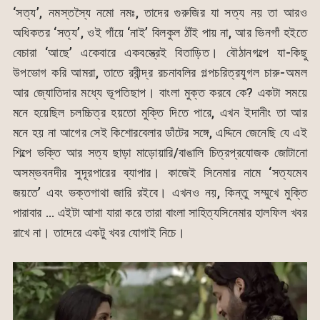
‘সত্য’, নমস্তস্যৈ নমো নমঃ, তাদের গুরুজির যা সত্য নয় তা আরও
অধিকতর ‘সত্য’, ওই গাঁয়ে ‘নাই’ বিলকুল ঠাঁই পায় না, আর ভিনগাঁ হইতে
বেচারা ‘আছে’ একেবারে একবস্ত্রেই বিতাড়িত। বৌঠানগল্পে যা-কিছু
উপভোগ করি আমরা, তাতে রবীন্দ্র রচনাবলির গল্পচরিত্রযুগল চারু-অমল
আর জ্যোতিদার মধ্যে ভূপতিছাপ। বাংলা মুক্ত করবে কে? একটা সময়ে
মনে হয়েছিল চলচ্চিত্র হয়তো মুক্তি দিতে পারে, এখন ইদানীং তা আর
মনে হয় না আগের সেই কিশোরবেলার ডাঁটের সঙ্গে, এদ্দিনে জেনেছি যে এই
শিল্পে ভক্তি আর সত্য ছাড়া মাড়োয়ারি/বাঙালি চিত্রপ্রযোজক জোটানো
অসম্ভবনদীর সুদূরপারের ব্যাপার। কাজেই সিনেমার নামে ‘সত্যমেব
জয়তে’ এবং ভক্তগাথা জারি রইবে। এখনও নয়, কিন্তু সম্মুখে মুক্তি
পারাবার … এইটা আশা যারা করে তারা বাংলা সাহিত্যসিনেমার হালফিল খবর
রাখে না। তাদেরে একটু খবর যোগাই নিচে।