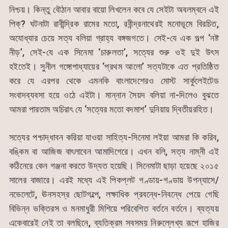
নিশ্চয়। কিন্তু বৌঠান আবার বায়ো লিখলেন কবে যে সেইটা অবলম্বনে এই
পিক্? ঘটনাটা রাবীন্দ্রিক রামের মতো, রবীন্দ্রনাথেরই মনোভূমে বিরচিত,
অযোধ্যার চেয়ে সত্য বলিয়া গ্রাহ্য বঙ্গজগতে। সেই-যে এক গল্প ‘নষ্ট
নীড়’, সেই-যে এক সিনেমা ‘চারুলতা’, সত্যের শুরু ওই দুই উৎস
হইতেই। সুনীল গঙ্গোপাধ্যায়ের ‘প্রথম আলো’ সত্যটাকে এত প্রতিষ্ঠিত
করে যে এরপর থেকে এমনকি বাংলাদেশেরও মোস্ট সার্কুলেইটেড
সংবাদব্যবসা হয়ে ওঠে এইটা। মান্নান সৈয়দ বলিয়া না-দিলেও বুঝতে
আমরা পারতাম অচিরাৎ যে ‘সত্যের মতো বদমাশ’ দুনিয়ায় দ্বিতীয়রহিত।
সত্যের পশ্চাদ্ধাবন করিয়া যাওয়া সাহিত্য-সিনেমা লইয়া আমরা কি করিব,
বঙ্কিম বা আজিজ বাৎলাবেন আমাদিগেরে। এখন বলি, সত্য নাম্নী এই
কঠিনেরে কেন গঞ্জনা করতে উদ্যত হয়েছি। সিনেমাটা ছাড়া হয়েছে ২০১৫
সালের বাজারে। এরই মধ্যে এই পিকপ্লট গণ্ডায়-গণ্ডায় উপন্যাসে/
নভেলেটে, ঊনসহস্র ছোটগল্পে, লক্ষাধিক প্রবন্ধে-নিবন্ধে পেয়ে গেছি
বিভিন্ন ভক্তিরস ও মনমাধুরী মিশিয়ে পরিবেশিত বর্তনে বর্তনে। ব্যত্যয়
একেবারেই নেই তা বলছিনে, ব্যতিক্রম সবসময় নিরুল্লেখ্য রূপে হাজির