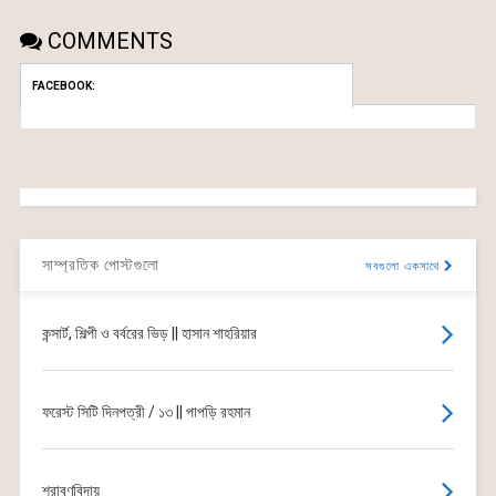
COMMENTS
FACEBOOK:
সাম্প্রতিক পোস্টগুলো
সবগুলো একসাথে
কন্সার্ট, শিল্পী ও বর্বরের ভিড় || হাসান শাহরিয়ার
ফরেস্ট সিটি দিনপত্রী / ১৩ || পাপড়ি রহমান
শ্রাবণবিদায়