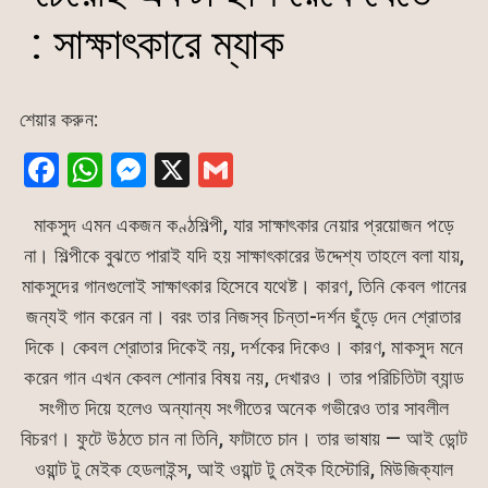
: সাক্ষাৎকারে ম্যাক
শেয়ার করুন:
F
W
M
X
G
a
h
e
m
মাকসুদ এমন একজন কণ্ঠশিল্পী, যার সাক্ষাৎকার নেয়ার প্রয়োজন পড়ে
c
at
s
ai
না। শিল্পীকে বুঝতে পারাই যদি হয় সাক্ষাৎকারের উদ্দেশ্য তাহলে বলা যায়,
e
s
s
l
মাকসুদের গানগুলোই সাক্ষাৎকার হিসেবে যথেষ্ট। কারণ, তিনি কেবল গানের
b
A
e
জন্যই গান করেন না। বরং তার নিজস্ব চিন্তা-দর্শন ছুঁড়ে দেন শ্রোতার
o
p
n
দিকে। কেবল শ্রোতার দিকেই নয়, দর্শকের দিকেও। কারণ, মাকসুদ মনে
o
p
g
করেন গান এখন কেবল শোনার বিষয় নয়, দেখারও। তার পরিচিতিটা ব্যান্ড
k
er
সংগীত দিয়ে হলেও অন্যান্য সংগীতের অনেক গভীরেও তার সাবলীল
বিচরণ। ফুটে উঠতে চান না তিনি, ফাটাতে চান। তার ভাষায় — আই ডোন্ট
ওয়ান্ট টু মেইক হেডলাইন্স, আই ওয়ান্ট টু মেইক হিস্টোরি, মিউজিক্যাল