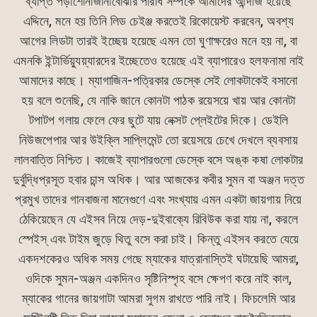
ব্যাপ্ত পড়াশোনাজানাবোঝার পরিধি সম্পর্কে আমাদের আন্দাজ হয়েছে
এদ্দিনে, মনে হয় তিনি লিড চেইঞ্জ করতেই রিকোয়েস্ট করবেন, অবশ্য
আগের লিডটা তারই ইচ্ছেয় হয়েছে এমন তো ঘুণাক্ষরেও মনে হয় না, বা
এমনকি ইন্টার্ভিয়্যুয়্যারদের ইচ্ছেতেও হয়েছে এই ব্যাপারেও হলফনামা নাই
আমাদের কাছে। ম্যাগাজিন-পত্রিকার ডেস্কে সেই লোকটাকেই বসানো
হয় বলে শুনেছি, যে নাকি জানে কোনটা পাঠক রয়েসয়ে খায় আর কোনটা
টপাটপ গলায় ফেলে ফের ছুটে যায় নেক্সট প্লেইটের দিকে। ডেইলি
নিউজপেপার আর উইক্লি সাপ্লিমেন্ট তো রয়েসয়ে চেখে দেখলে ব্যবসায়
লালবাত্তি নিশ্চিত। কাজেই ব্যাপারগুলো ডেস্কে বসে অঙ্ক কষা লোকটার
দুর্বুদ্ধিপ্রসূত হবার চান্স অধিক। আর আজকের কবীর সুমন বা অঞ্জন দত্ত
প্রমুখ তাদের গানবাজনা মানেগুণে এবং সংখ্যায় এমন একটা জায়গায় নিয়ে
ঠেকিয়েছেন যে এইসব নিয়ে দেড়-দুইবাক্যে রিবিউক করা যায় না, করলে
স্পেইস্ এবং টাইম জুড়ে থিতু বসে করা চাই। কিন্তু এইসব করতে যেয়ে
একদশকেরও অধিক সময় গেছে ম্যাকের যাত্রানাস্তিই ঘটায়েছি আমরা,
ওদিকে সুমন-অঞ্জন একদিনও সৃষ্টিনিস্পৃহ বসে ক্ষেপণ করে নাই কাল,
ম্যাকের গানের জায়গাটা আমরা সুগম রাখতে পারি নাই। ফিচলেমি আর