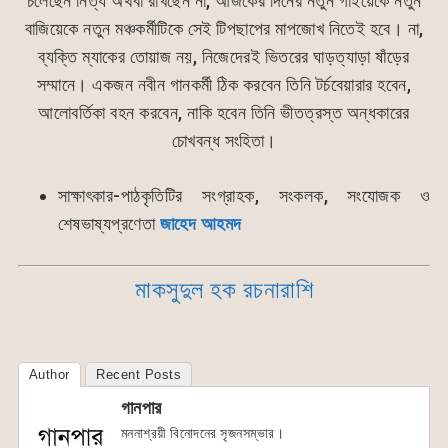
চলেছেন নিত্য অথবা রাখছেন না, আজকের দিনের নতুন গাইয়েকে নতুন
বাজিয়েকে নতুন মঞ্চকর্মীটিকে সেই টিপছাপের মাপজোখ নিতেই হবে। না,
ব্যক্তি ম্যাকের তোয়াজ নয়, নিজেদেরই ভিতরের ঘাড়ত্যাড়া ষাঁড়ের
সম্মানে। একজন নবীন গানকর্মী ঠিক করবেন তিনি টর্চবেয়ারার হবেন,
আলোবর্তিকা বহন করবেন, নাকি হবেন তিনি ভীতত্রস্ত অন্ধকারের
চোখবন্ধ সংহিতা।
সাক্ষাৎকার-পাঠকৃতিটির সংগ্রাহক, সংকলক, সংযোজক ও
শেষভাষ্যপ্রণেতা
জাহেদ আহমদ
মাকসুদুল হক রচনারাশি
Author
Recent Posts
গানপার
মননাশ্রয়ী বিনোদনের সৃজনসম্ভার।