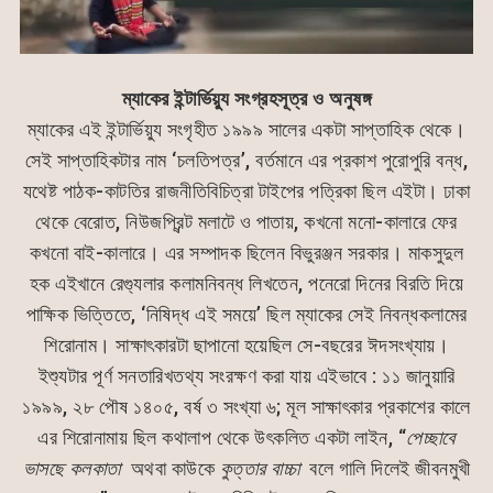
ম্যাকের ইন্টার্ভিয়্যু সংগ্রহসূত্র ও অনুষঙ্গ
ম্যাকের এই ইন্টার্ভিয়্যু সংগৃহীত ১৯৯৯ সালের একটা সাপ্তাহিক থেকে।
সেই সাপ্তাহিকটার নাম ‘চলতিপত্র’, বর্তমানে এর প্রকাশ পুরোপুরি বন্ধ,
যথেষ্ট পাঠক-কাটতির রাজনীতিবিচিত্রা টাইপের পত্রিকা ছিল এইটা। ঢাকা
থেকে বেরোত, নিউজপ্রিন্ট মলাটে ও পাতায়, কখনো মনো-কালারে ফের
কখনো বাই-কালারে। এর সম্পাদক ছিলেন বিভুরঞ্জন সরকার। মাকসুদুল
হক এইখানে রেগ্যুলার কলামনিবন্ধ লিখতেন, পনেরো দিনের বিরতি দিয়ে
পাক্ষিক ভিত্তিতে, ‘নিষিদ্ধ এই সময়ে’ ছিল ম্যাকের সেই নিবন্ধকলামের
শিরোনাম। সাক্ষাৎকারটা ছাপানো হয়েছিল সে-বছরের ঈদসংখ্যায়।
ইশ্যুটার পূর্ণ সনতারিখতথ্য সংরক্ষণ করা যায় এইভাবে : ১১ জানুয়ারি
১৯৯৯, ২৮ পৌষ ১৪০৫, বর্ষ ৩ সংখ্যা ৬; মূল সাক্ষাৎকার প্রকাশের কালে
এর শিরোনামায় ছিল কথালাপ থেকে উৎকলিত একটা লাইন, “
পেচ্ছাবে
ভাসছে কলকাতা
অথবা কাউকে
কুত্তার বাচ্চা
বলে গালি দিলেই জীবনমুখী