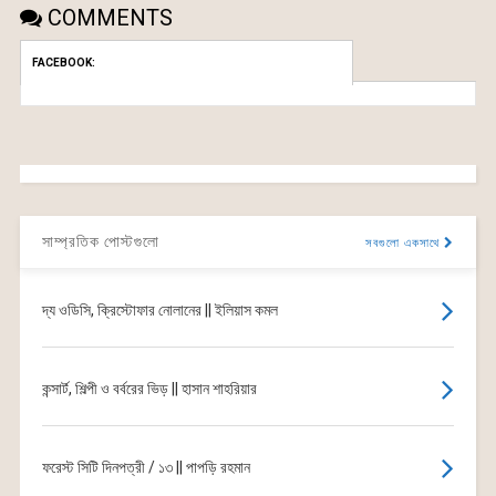
COMMENTS
FACEBOOK:
সাম্প্রতিক পোস্টগুলো
সবগুলো একসাথে
দ্য ওডিসি, ক্রিস্টোফার নোলানের || ইলিয়াস কমল
কন্সার্ট, শিল্পী ও বর্বরের ভিড় || হাসান শাহরিয়ার
ফরেস্ট সিটি দিনপত্রী / ১৩ || পাপড়ি রহমান