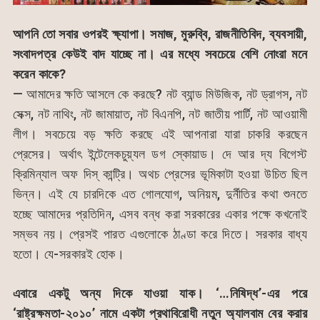
আপনি তো সবার ওপরই ক্ষ্যাপা। সমাজ, মুরুব্বি, রাজনীতিবিদ, ব্যবসায়ী,
সংবাদপত্র কেউই বাদ যাচ্ছে না। এর মধ্যে সবচেয়ে বেশি নোংরা মনে
করেন কাকে?
— আমাদের ক্ষতি আসলে কে করছে? নট ব্যান্ড মিউজিক, নট ড্রাগস, নট
সেক্স, নট নাথিং, নট জামায়াত, নট বিএনপি, নট জাতীয় পার্টি, নট আওয়ামী
লীগ। সবচেয়ে বড় ক্ষতি করছে এই আপনারা যারা চাকরি করছেন
প্রেসের। অর্থাৎ ইন্টেলেকচুয়্যল ডগ স্কোয়াড। দে আর দ্য বিগেস্ট
ক্রিমিন্যাল অফ দিস্ কান্ট্রি। অথচ প্রেসের ভূমিকাটা হওয়া উচিত ছিল
ভিন্ন। এই যে চারদিকে এত গোলযোগ, অনিয়ম, দুর্নীতির কথা শুনতে
হচ্ছে আমাদের প্রতিদিন, এসব বন্ধ করা সরকারের একার পক্ষে কখনোই
সম্ভব নয়। প্রেসই পারত এগুলোকে ঠাণ্ডা করে দিতে। সরকার বাধ্য
হতো। যে-সরকারই হোক।
এবারে একটু অন্য দিকে যাওয়া যাক। ‘…নিষিদ্ধ’-এর পরে
‘রাষ্ট্রক্ষমতা-২০১০’ নামে একটা প্রথাবিরোধী নতুন অ্যালবাম বের করার