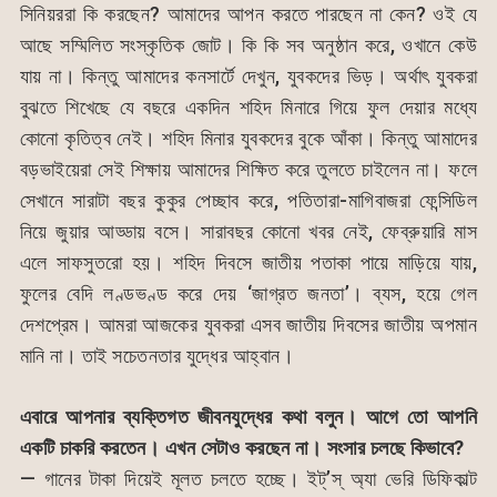
সিনিয়ররা কি করছেন? আমাদের আপন করতে পারছেন না কেন? ওই যে
আছে সম্মিলিত সংস্কৃতিক জোট। কি কি সব অনুষ্ঠান করে, ওখানে কেউ
যায় না। কিন্তু আমাদের কনসার্টে দেখুন, যুবকদের ভিড়। অর্থাৎ যুবকরা
বুঝতে শিখেছে যে বছরে একদিন শহিদ মিনারে গিয়ে ফুল দেয়ার মধ্যে
কোনো কৃতিত্ব নেই। শহিদ মিনার যুবকদের বুকে আঁকা। কিন্তু আমাদের
বড়ভাইয়েরা সেই শিক্ষায় আমাদের শিক্ষিত করে তুলতে চাইলেন না। ফলে
সেখানে সারাটা বছর কুকুর পেচ্ছাব করে, পতিতারা-মাগিবাজরা ফেন্সিডিল
নিয়ে জুয়ার আড্ডায় বসে। সারাবছর কোনো খবর নেই, ফেব্রুয়ারি মাস
এলে সাফসুতরো হয়। শহিদ দিবসে জাতীয় পতাকা পায়ে মাড়িয়ে যায়,
ফুলের বেদি লণ্ডভণ্ড করে দেয় ‘জাগ্রত জনতা’। ব্যস, হয়ে গেল
দেশপ্রেম। আমরা আজকের যুবকরা এসব জাতীয় দিবসের জাতীয় অপমান
মানি না। তাই সচেতনতার যুদ্ধের আহ্বান।
এবারে আপনার ব্যক্তিগত জীবনযুদ্ধের কথা বলুন। আগে তো আপনি
একটি চাকরি করতেন। এখন সেটাও করছেন না। সংসার চলছে কিভাবে?
— গানের টাকা দিয়েই মূলত চলতে হচ্ছে। ইট্’স্ অ্যা ভেরি ডিফিকাল্ট