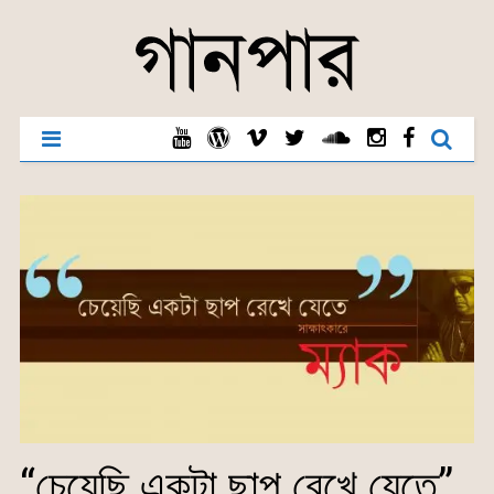
“চেয়েছি একটা ছাপ রেখে যেতে”