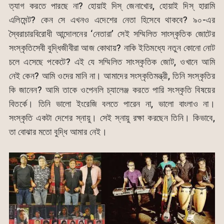
ত্যাগ করতে পারছে না? হোয়াই দিস্ জেনাখোর, হোয়াই দিস্ হারামি
এলিমেন্ট? কেন সে এখনও এদেশের নেতা হিসেবে থাকবে? ৯০-এর
স্বৈরাচারবিরোধী আন্দোলনের ‘নেতারা’ সেই সম্মিলিত সাংস্কৃতিক জোটের
সংস্কৃতিসেবী বুদ্ধিজীবীরা আজ কোথায়? নাকি ইতিমধ্যে নতুন কোনো নোট
চলে এসেছে পকেটে? এই যে সম্মিলিত সাংস্কৃতিক জোট, ওখানে আমি
নেই কেন? আমি ওদের মানি না। আমাদের সংস্কৃতিমন্ত্রী, তিনি সংস্কৃতির
কি জানেন? আমি তাকে ওপেনলি চ্যালেঞ্জ করতে পারি সংস্কৃতি বিষয়ের
বিতর্কে। তিনি ভালো ইংরেজি বলতে পারেন না, ভালো বাংলাও না।
সংস্কৃতি একটা দেশের স্নায়ু। সেই স্নায়ু রক্ষা করছেন তিনি। কিভাবে,
তা বোঝার মতো বুদ্ধি আমার নেই।