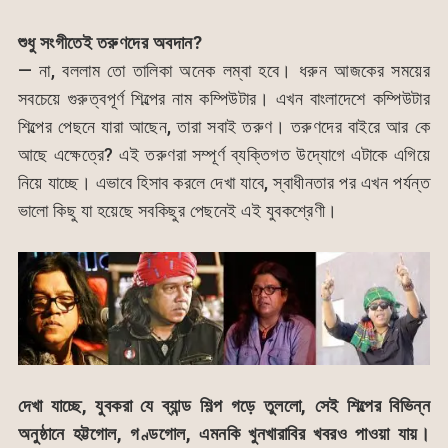
শুধু সংগীতেই তরুণদের অবদান?
— না, বললাম তো তালিকা অনেক লম্বা হবে। ধরুন আজকের সময়ের
সবচেয়ে গুরুত্বপূর্ণ শিল্পের নাম কম্পিউটার। এখন বাংলাদেশে কম্পিউটার
শিল্পের পেছনে যারা আছেন, তারা সবাই তরুণ। তরুণদের বাইরে আর কে
আছে এক্ষেত্রে? এই তরুণরা সম্পূর্ণ ব্যক্তিগত উদ্যোগে এটাকে এগিয়ে
নিয়ে যাচ্ছে। এভাবে হিসাব করলে দেখা যাবে, স্বাধীনতার পর এখন পর্যন্ত
ভালো কিছু যা হয়েছে সবকিছুর পেছনেই এই যুবকশ্রেণী।
দেখা যাচ্ছে, যুবকরা যে ব্যান্ড শিল্প গড়ে তুললো, সেই শিল্পের বিভিন্ন
অনুষ্ঠানে হট্টগোল, গণ্ডগোল, এমনকি খুনখারাবির খবরও পাওয়া যায়।