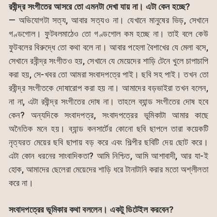
রবীন্দ্র সংগীতের আসরে তো এমনটা দেখা যায় না। এটা কেন হচ্ছে?
— অভিযোগটা সত্য, আবার সত্যও না। যেখানে মানুষের ভিড়, সেখানে
গণ্ডগোল। ফুটবলমাঠেও তো গণ্ডগোল কম হচ্ছে না। তাই বলে কেউ
ফুটবলের বিরুদ্ধে তো কথা বলে না। আবার পহেলা বৈশাখের যে মেলা বসে,
সেখানে রবীন্দ্র সংগীতও হয়, সেখানে যে মেয়েদের শাড়ি টেনে খুলে চাপাচাপি
করা হয়, সে-খবর তো আমরা সংবাদপত্রে পাই। ছবি সহ পাই। তখন তো
রবীন্দ্র সংগীতকে দোষারোপ করা হয় না। আমাদের বড়ভাইরা তখন বলেন,
না না, এটা রবীন্দ্র সংগীতের দোষ না। তাহলে ব্যান্ড সংগীতের দোষ হবে
কেন? অন্যদিকে সংবাদপত্র, সংবাদপত্রের ভূমিকাটা আমার কাছে
অনৈতিক মনে হয়। ব্যান্ড কনসার্টের কোনো ছবি ছাপলে তারা কয়েকটি
নৃত্যরত মেয়ের ছবি ছাপায় বড় করে এবং শিল্পীর ছবিটি দেয় ছোট করে।
এটা কোন ধরনের সাংবাদিকতা? আমি নিশ্চিত, আমি আশাবাদী, আর যা-ই
হোক, আমাদের ছেলেরা মেয়েদের শাড়ি ধরে টানাটানি করার মতো অশ্লীলতা
করে না।
সংবাদপত্রের ভূমিকার কথা বললেন। একটু ডিটেইল করবেন?