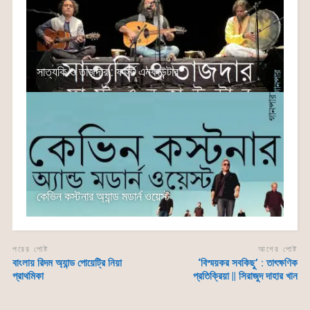
সাত্যকি ও তাজদার : ফার্স্ট এনকাউন্টার
কেভিন কস্টনার অ্যান্ড মডার্ন ওয়েস্ট
পরের পোষ্ট
আগের পোষ্ট
বাংলায় রিদম অ্যান্ড পোয়েট্রি নিয়া
‘বিস্ময়কর সবকিছু’ : তাৎক্ষণিক
প্রাথমিকা
প্রতিক্রিয়া || সিরাজুদ দাহার খান