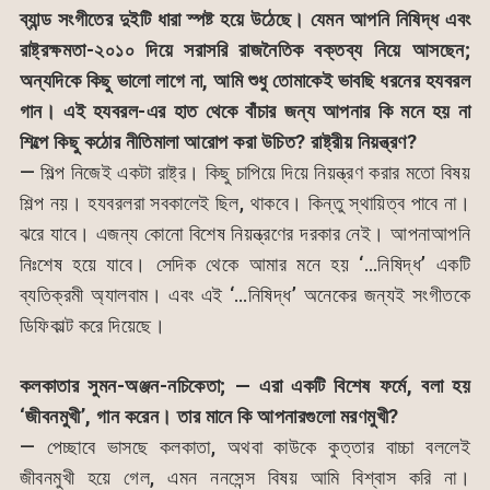
ব্যান্ড সংগীতের দুইটি ধারা স্পষ্ট হয়ে উঠেছে। যেমন আপনি নিষিদ্ধ এবং
রাষ্ট্রক্ষমতা-২০১০ দিয়ে সরাসরি রাজনৈতিক বক্তব্য নিয়ে আসছেন;
অন্যদিকে কিছু ভালো লাগে না, আমি শুধু তোমাকেই ভাবছি ধরনের হযবরল
গান। এই হযবরল-এর হাত থেকে বাঁচার জন্য আপনার কি মনে হয় না
শিল্পে কিছু কঠোর নীতিমালা আরোপ করা উচিত? রাষ্ট্রীয় নিয়ন্ত্রণ?
— শিল্প নিজেই একটা রাষ্ট্র। কিছু চাপিয়ে দিয়ে নিয়ন্ত্রণ করার মতো বিষয়
শিল্প নয়। হযবরলরা সবকালেই ছিল, থাকবে। কিন্তু স্থায়িত্ব পাবে না।
ঝরে যাবে। এজন্য কোনো বিশেষ নিয়ন্ত্রণের দরকার নেই। আপনাআপনি
নিঃশেষ হয়ে যাবে। সেদিক থেকে আমার মনে হয় ‘…নিষিদ্ধ’ একটি
ব্যতিক্রমী অ্যালবাম। এবং এই ‘…নিষিদ্ধ’ অনেকের জন্যই সংগীতকে
ডিফিকাল্ট করে দিয়েছে।
কলকাতার সুমন-অঞ্জন-নচিকেতা; — এরা একটি বিশেষ ফর্মে, বলা হয়
‘জীবনমুখী’, গান করেন। তার মানে কি আপনারগুলো মরণমুখী?
— পেচ্ছাবে ভাসছে কলকাতা, অথবা কাউকে কুত্তার বাচ্চা বললেই
জীবনমুখী হয়ে গেল, এমন ননসেন্স বিষয় আমি বিশ্বাস করি না।