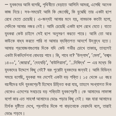
— যুবকদের আমি বলেছি, পৃথিবীতে বেড়াতে আসিনি আমরা, এসেছি অনেক
কাজ নিয়ে। সব-সময়েই আমি কি জেনেছি, কি বুঝেছি তার একটা ছাপ
রেখে যেতে চেয়েছি। এ-জন্যই আমার মনে হয়, নামডাক কতটা হলো,
সেদিকে আমার নজর নেই। আমি চেয়েছি একটা ছাপ রেখে যেতে। যাতে
যুবকরা কেউ চাইলে সেই ছাপ অনুসরণ করতে পারে। আমি তো আর
কাউকে বাধ্য করতে পারি না আমার ব্যক্তিগত আদর্শে উদ্বুদ্ধ হতে।
আমার প্রযোজনাগুলোর দিকে যদি কেউ গভীর চোখে তাকায়, তাহলেই
একটা দিকনির্দেশনা বোধহয় পাবে। কি, পাবে না? ‘উল্লাস’, ‘মেলা’, ‘বঙ্গাব্দ
১৪০০’, ‘জোয়ার’, ‘দেহঘড়ি’, ‘বাউলিয়ানা’, ‘…নিষিদ্ধ’ — এর মধ্যে কি
যুবকদের উদ্দেশে কিছু নেই? বরং পুরোটা যুবকদের জন্যই। আমি বিভিন্ন
সময়ে বলেছি, যুবকরা সব দেশেই একটা বড় শক্তি। ১৫ থেকে ২৫ বছর
বয়সীদের যদি যুবকশ্রেণী হিসেবে চিহ্নিত করা যায়, তাহলে সংখ্যাগত দিক
থেকেও এদেশের সবচেয়ে বড় শক্তিটা যুবকশ্রেণী। কে আমাদের লাফাঙ্গা
বলে! কার এত সাহস! আমাদের ভেঙে পড়ার কিছু নেই। বরং যারা আমাদের
তির্যক দৃষ্টিতে দেখে, প্রগতির দিকে পা বাড়ানোকে বেয়াদবি বলে, তারাই
ভেঙে পড়বে।