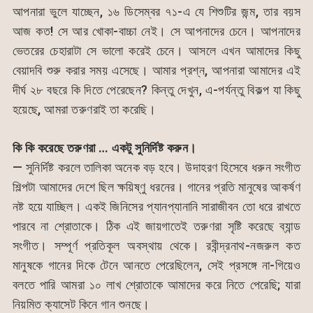
আপনারা ভুলে যাচ্ছেন, ১৬ ডিসেম্বর ৭১-এ যে শিশুটির জন্ম, তার বয়স
আজ কত! সে আর খোকা-বাচ্চা নেই। সে আপনাদের চেনে। আপনাদের
ভেতরের চেহারাটা সে ভালো করেই চেনে। আসলে এখন আমাদের কিছু
বেয়াদবি শুরু করার সময় এসেছে। আমার প্রশ্ন, আপনারা আমাদের এই
দীর্ঘ ২৮ বছরে কি দিতে পেরেছেন? কিন্তু দেখুন, এ-পর্যন্তু বিকল্প যা কিছু
হয়েছে, আমরা তরুণরাই তা করেছি।
কি কি করেছে তরুণরা … একটু সুনির্দিষ্ট করুন।
— সুনির্দিষ্ট করলে তালিকা অনেক বড় হবে। উদাহরণ হিসেবে ধরুন সংগীত
শিল্পটা আমাদের দেশে ছিল ক্ষয়িষ্ণু ধরনের। গানের প্রতি মানুষের আকর্ষণ
নষ্ট হয়ে যাচ্ছিল। একই জিনিসের প্যানপ্যানানি সারাজীবন তো ধরে রাখতে
পারবে না শ্রোতাকে। ঠিক এই জায়গাতেই তরুণরা সৃষ্টি করেছে ব্যান্ড
সংগীত। সম্পূর্ণ প্রতিকূল অবস্থায় থেকে। রবীন্দ্রনাথ-নজরুল কত
মানুষকে গানের দিকে টেনে আনতে পেরেছিলেন, সেই প্রসঙ্গে না-গিয়েও
বলতে পারি আমরা ১০ লাখ শ্রোতাকে আমাদের করে নিতে পেরেছি; যারা
নিয়মিত ক্যাসেট কিনে গান শুনছে।