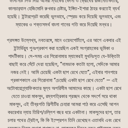
ফস্টিনষ্টি লিড দিয়া আমরা ম্যাকের বেদনা ও ক্রোধের রাজনৈতিকতার,
কালচার‍্যাল হেজিমোনি রুখবার চেষ্টার, ইঙ্গিত-ইশারা ঠাহর করতেই ব্যর্থ
হয়েছি। ইন্টারপ্রেট করেছি ভুলভাবে, স্প্রেড করে দিয়েছি ভুলভাবে, এবং
ম্যাকের ও শক্তসমর্থ বাংলা গানের গতি করে দিয়েছি মন্থর।
প্রসঙ্গত উল্লেখ্য, নবতরঙ্গে, মানে ওয়েবপোর্টালে, এর আগে একবার এই
ইন্টার্ভিয়্যু পুনঃপ্রকাশ করা হয়েছিল একই সংগ্রাহকের ভূমিকা ও
পাদটীকায়। সে-সময় এর শিরোনামায় ম্যাকেরই মুখনিঃসৃত যে-উক্তিটা
বাছাই করে সেঁটে দেয়া হয়েছিল, “নামডাক কতটা হলো, সেদিকে আমার
নজর নেই। আমি চেয়েছি একটা ছাপ রেখে যেতে”, এইবার গানপারে
প্রকাশকালে এর শিরোনামা “চেয়েছি একটা ছাপ রেখে যেতে” — এই
অটোবায়োগ্র্যাফিকতার মূল্য অপরিসীম আমাদের কাছে। একটা ছাপ রেখে
যেতে চাওয়া মাকসুদ, রম্যপত্রিকার প্রচ্ছদ থেকে সদর্পে সরে থাকা
মাকসুদ, এই তীব্রগতি শিল্পীটির চেহারা আমরা পাঠ করে এসেছি আপন
কররেখার ন্যায় তিরিশ/চল্লিশ বছর ধরে একটানা। মাকসুদের ছাপ, তার
চলার পথের ট্রেইল, কি কি ইম্প্রেশন তিনি রেখেছেন এতাবধি এবং রেখে