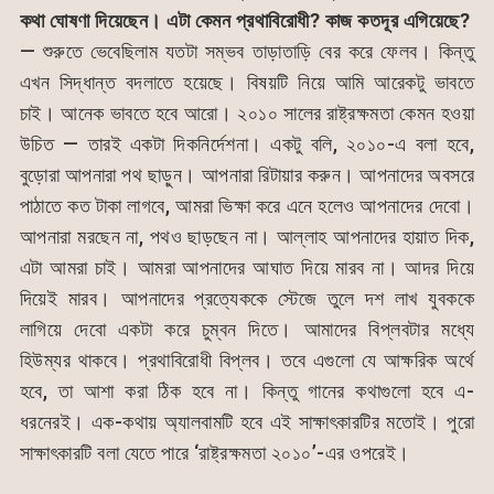
কথা ঘোষণা দিয়েছেন। এটা কেমন প্রথাবিরোধী? কাজ কতদূর এগিয়েছে?
— শুরুতে ভেবেছিলাম যতটা সম্ভব তাড়াতাড়ি বের করে ফেলব। কিন্তু
এখন সিদ্ধান্ত বদলাতে হয়েছে। বিষয়টি নিয়ে আমি আরেকটু ভাবতে
চাই। আনেক ভাবতে হবে আরো। ২০১০ সালের রাষ্ট্রক্ষমতা কেমন হওয়া
উচিত — তারই একটা দিকনির্দেশনা। একটু বলি, ২০১০-এ বলা হবে,
বুড়োরা আপনারা পথ ছাড়ুন। আপনারা রিটায়ার করুন। আপনাদের অবসরে
পাঠাতে কত টাকা লাগবে, আমরা ভিক্ষা করে এনে হলেও আপনাদের দেবো।
আপনারা মরছেন না, পথও ছাড়ছেন না। আল্লাহ আপনাদের হায়াত দিক,
এটা আমরা চাই। আমরা আপনাদের আঘাত দিয়ে মারব না। আদর দিয়ে
দিয়েই মারব। আপনাদের প্রত্যেককে স্টেজে তুলে দশ লাখ যুবককে
লাগিয়ে দেবো একটা করে চুম্বন দিতে। আমাদের বিপ্লবটার মধ্যে
হিউম্যর থাকবে। প্রথাবিরোধী বিপ্লব। তবে এগুলো যে আক্ষরিক অর্থে
হবে, তা আশা করা ঠিক হবে না। কিন্তু গানের কথাগুলো হবে এ-
ধরনেরই। এক-কথায় অ্যালবামটি হবে এই সাক্ষাৎকারটির মতোই। পুরো
সাক্ষাৎকারটি বলা যেতে পারে ‘রাষ্ট্রক্ষমতা ২০১০’-এর ওপরেই।