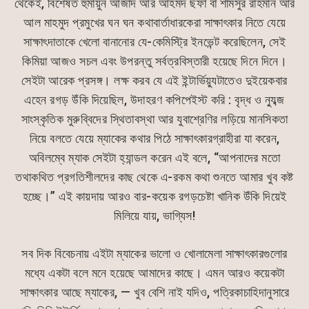
থেকেই, বিশেষত হুমায়ুন আজাদ আর আহমদ ছফা বা শামসুর রাহমান আর
আল মাহমুদ প্রমুখের ঘন ঘন কথাবার্তাধারকেরা সাক্ষাৎকার নিতে যেয়ে
সাক্ষাৎদাতাকে খেলো বানানোর যে-কেমিস্ট্রি ইনভেন্ট করেছিলেন, সেই
কিমিয়া আজও সচল এবং উপরন্তু সর্বত্রবিস্তারী হয়েছে দিনে দিনে।
সেইটা আরেক প্রসঙ্গ। লক্ষ করব যে এই ইন্টার্ভিয়্যুটাতেও দুইয়েকবার
এহেন রগড় উঁকি দিয়েছিল, উদাহরণ কপিপেইস্ট করি : বৃদ্ধ ও ন্যুব্জ
সাংস্কৃতিক মুরুব্বিদের স্থিতাবস্থা আর যুবাশ্রেণির লড়িয়ে মানসিকতা
নিয়ে বলতে যেয়ে ম্যাকের কথার পিঠে সাক্ষাৎকারগ্রাহীরা যা করেন,
অবিলম্বে ম্যাক সেইটা হ্যান্ডল করেন এই বলে, “আপনাদের মতো
তথাকথিত প্রগতিশীলদের কাছ থেকে এ-রকম কথা শুনতে আমার খুব কষ্ট
হচ্ছে।” এই কায়দায় আরও বার-কয়েক রগড়চেষ্টা খানিক উঁকি দিয়েই
মিলিয়ে যায়, ভাগ্যিস!
সব দিক বিবেচনায় এইটা ম্যাকের ভালো ও খোলামেলা সাক্ষাৎকারগুলোর
মধ্যে একটা বলে মনে হয়েছে আমাদের কাছে। এমন আরও কয়েকটা
সাক্ষাৎকার আছে ম্যাকের, — খুব বেশি নাই যদিও, পত্রিকাচাহিদানুসারে