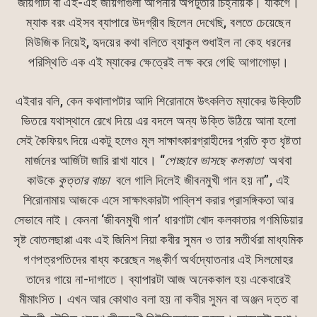
জায়গাটা বা এই-এই জায়গাগুলা আপনার অপটুতার চিহ্নায়ক। যাকগে।
ম্যাক বরং এইসব ব্যাপারে উদগ্রীব ছিলেন দেখেছি, বলতে চেয়েছেন
মিউজিক নিয়েই, হৃদয়ের কথা বলিতে ব্যাকুল শুধাইল না কেহ ধরনের
পরিস্থিতি এক এই ম্যাকের ক্ষেত্রেই লক্ষ করে গেছি আগাগোড়া।
এইবার বলি, কেন কথালাপটার আদি শিরোনামে উৎকলিত ম্যাকের উক্তিটি
ভিতরে যথাস্থানে রেখে দিয়ে এর বদলে অন্য উক্তি উঠিয়ে আনা হলো
সেই কৈফিয়ৎ দিয়ে একটু হলেও মূল সাক্ষাৎকারগ্রাহীদের প্রতি কৃত ধৃষ্টতা
মার্জনের আর্জিটা জারি রাখা যাবে। “
পেচ্ছাবে ভাসছে কলকাতা
অথবা
কাউকে
কুত্তার বাচ্চা
বলে গালি দিলেই জীবনমুখী গান হয় না”, এই
শিরোনামায় আজকে এসে সাক্ষাৎকারটা পাব্লিশ করার প্রাসঙ্গিকতা আর
সেভাবে নাই। কেননা ‘জীবনমুখী গান’ ধারণাটা খোদ কলকাতার গণমিডিয়ার
সৃষ্ট বোতলছাপ্পা এবং এই জিনিশ নিয়া কবীর সুমন ও তার সতীর্থরা মাধ্যমিক
গণপত্রপতিদের বাধ্য করেছেন সঙ্কীর্ণ অর্থদ্যোতনার এই সিলমোহর
তাদের গায়ে না-দাগাতে। ব্যাপারটা আজ অনেককাল হয় একেবারেই
মীমাংসিত। এখন আর কোথাও বলা হয় না কবীর সুমন বা অঞ্জন দত্ত বা