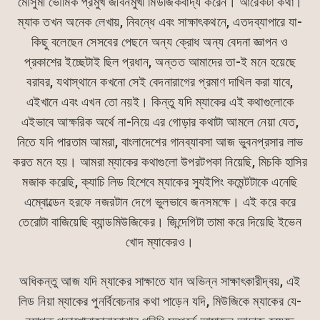
মৌসুমী ভৌমিক প্রমুখ জীবনমুখী মিউজিকবাদ্য করেন। আরেকটা কথা।
ম্যাক তখন অনেক লেখায়, নিবন্ধে এবং সাক্ষাৎকথনে, এতদব্যাপারে যা-
কিছু বলেছেন সেসবের পেছনে অন্য ক্রোধ অন্য বেদনা জ্ঞাপন ও
প্রকাশের ইচ্ছেটাই ছিল প্রধান, অন্তত আমাদের তা-ই মনে হয়েছে
বরাবর, যথাস্থানে কখনো সেই বেদনারাগের প্রমাণ দাখিল করা যাবে,
এইখানে এবং এখন তো নয়ই। কিন্তু যদি ম্যাকের এই কথাগুলোকে
এইভাবে আক্ষরিক অর্থে না-নিয়ে এর গোড়ার কথাটা আমলে নেয়া যেত,
নিতে যদি পারতাম আমরা, বাংলাদেশের গানব্যাবসা আজ ভুবনপ্রসার লাভ
করত মনে হয়। আমরা ম্যাকের কথাগুলো উপরটপকা নিয়েছি, মিচকি হাসির
মজাক করেছি, ক্যাচি লিড হিশেবে ম্যাকের স্যুইপিং কমেন্টটাকে এনেছি
এম্বোল্ডেন হরফে নজরটান দেগে ভুলভাবে জনসমক্ষে। এই করে করে
তেরোটা বাজিয়েছি ব্যান্ডমিউজিকের। জিন্দেগিটা তামা করে দিয়েছি ইভেন
খোদ ম্যাকেরও।
অধিকন্তু আজ যদি ম্যাকের সাক্ষাতে যান অভিন্ন সাক্ষাৎকারীদ্বয়, এই
লিড নিয়া ম্যাকের পুনর্বিবেচনার কথা পাড়েন যদি, মিউজিকে ম্যাকের যে-