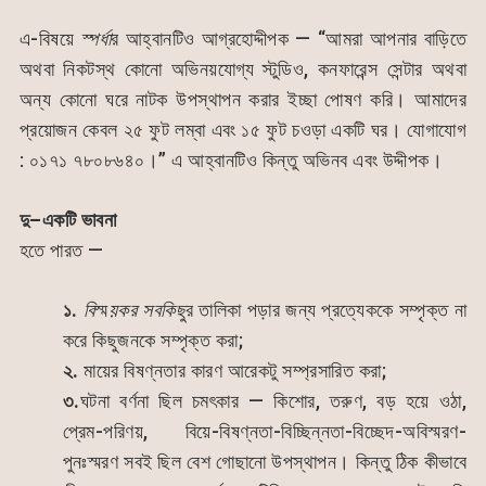
এ-বিষয়ে
স্পর্ধা
র আহ্বানটিও আগ্রহোদ্দীপক — “আমরা আপনার বাড়িতে
অথবা নিকটস্থ কোনো অভিনয়যোগ্য স্টুডিও, কনফারেন্স সেন্টার অথবা
অন্য কোনো ঘরে নাটক উপস্থাপন করার ইচ্ছা পোষণ করি। আমাদের
প্রয়োজন কেবল ২৫ ফুট লম্বা এবং ১৫ ফুট চওড়া একটি ঘর। যোগাযোগ
: ০১৭১ ৭৮০৮৬৪০।” এ আহ্বানটিও কিন্তু অভিনব এবং উদ্দীপক।
দু
–
একটি
ভাবনা
হতে পারত —
১.
বি
স্ম
য়কর
সবকিছু
র তালিকা পড়ার জন্য প্রত্যেককে সম্পৃক্ত না
করে কিছুজনকে সম্পৃক্ত করা;
২.
মায়ের বিষণ্নতার কারণ আরেকটু সম্প্রসারিত করা;
৩.
ঘটনা বর্ণনা ছিল চমৎকার — কিশোর, তরুণ, বড় হয়ে ওঠা,
প্রেম-পরিণয়, বিয়ে-বিষণ্নতা-বিচ্ছিন্নতা-বিচ্ছেদ-অবিস্মরণ-
পুনঃস্মরণ সবই ছিল বেশ গোছানো উপস্থাপন। কিন্তু ঠিক কীভাবে