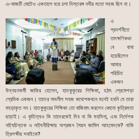
এ-কাজটি মোটেও একতালে বয়ে চলা নিস্তরঙ্গ নদীর মতো সহজ ছিল না।
এ
প্রদর্শনীতে
তাৎক্ষণিকভা
বে বাবা
হয়েছিলেন
আমার
পরিচিত
একজন
উন্নয়নকর্মী জাকির হোসেন, হাতকুকুরের শিক্ষিকা, হঠাৎ প্রেমেপড়া
প্রেমিক একজন। তাদের সাবলীল সহজ কথোপকথনে মনেই হযনি যে তারা
মহড়াকৃত নন। হাতকুকুরের শিক্ষিকা তো বাজিমাৎ করলেন কোনো কৃত্রিমতা
ছাড়াই। এ কৃতিত্বও কি তাদেরকেই দিব না কি মহসিনা, এবং নির্দেশক
নাট্যচিন্তক ও নাট্যনীরিক্ষায় অগ্রজন সৈয়দ জামিল আহমেদকে? নাকি
ত্রিপক্ষীয় সবাইকে?