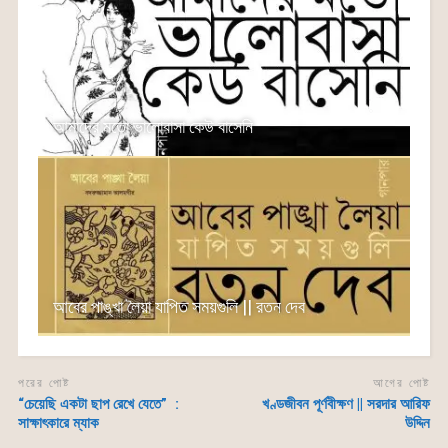
আমাদের মতো ভালোবাসা কেউ বাসেনি
আবের পাঙ্খা লৈয়া যাপিত সময়গুলি || রতন দেব
পরের পোষ্ট
আগের পোষ্ট
“চেয়েছি একটা ছাপ রেখে যেতে” :
খণ্ডজীবন পূর্ণবীক্ষণ || সরদার আরিফ
সাক্ষাৎকারে ম্যাক
উদ্দিন