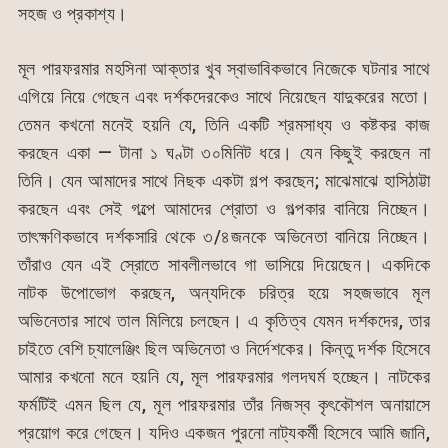
সহজ ও প্রকাশ্য।
মূল পারফরমার মহসিনা আক্তার খুব স্বাভাবিকভাবে নিজেকে ঘটনার সাথে
এগিয়ে নিয়ে গেছেন এবং দর্শকদেরকেও সাথে নিয়েছেন যাদুকরের মতো।
তেমন কখনো মনেই হয়নি যে, তিনি একটি শ্রমসাধ্য ও কষ্টকর কাজ
করছেন একা — টানা ১ ঘণ্টা ৩০মিনিট ধরে। যেন কিছুই করছেন না
তিনি। যেন আমাদের সাথে নিছক একটা গল্প করছেন; মাঝেমাঝে হাসিঠাট্টা
করছেন এবং সেই গল্পে আমাদের শ্রোতা ও গল্পকার বানিয়ে নিচ্ছেন।
তাৎক্ষণিকভাবে দর্শকসারি থেকে ৩/৪জনকে অভিনেতা বানিয়ে নিচ্ছেন।
তাঁরাও যেন এই স্রোতে সাবলীলভাবে গা ভাসিয়ে দিয়েছেন। একদিকে
নাটক উপোভোগ করছেন, অন্যদিকে চরিত্র হয়ে সহজভাবে মূল
অভিনেতার সাথে তাল মিলিয়ে চলছেন। এ কৃতিত্ব যেমন দর্শকদের, তার
চাইতে বেশি চ্যালেঞ্জিং ছিল অভিনেতা ও নির্দেশকের। কিন্তু দর্শক হিসেবে
আমার কখনো মনে হয়নি যে, মূল পারফরমার গলদঘর্ম হচ্ছেন। নাটকের
ফর্মটিই এমন ছিল যে, মূল পারফরমার তাঁর নিজস্ব কৃৎকৌশল অনায়াসে
প্রয়োগ করে গেছেন। যদিও একজন পুরনো নাট্যকর্মী হিসেবে আমি জানি,