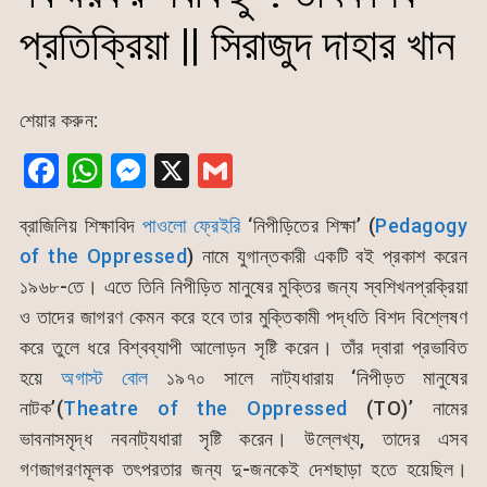
প্রতিক্রিয়া || সিরাজুদ দাহার খান
শেয়ার করুন:
F
W
M
X
G
a
h
e
m
ব্রাজিলিয় শিক্ষাবিদ
পাওলো ফ্রেইরি
‘নিপীড়িতের শিক্ষা’ (
Pedagogy
c
at
s
ai
of the Oppressed
) নামে যুগান্তকারী একটি বই প্রকাশ করেন
e
s
s
l
১৯৬৮-তে। এতে তিনি নিপীড়িত মানুষের মুক্তির জন্য স্বশিখনপ্রক্রিয়া
b
A
e
ও তাদের জাগরণ কেমন করে হবে তার মুক্তিকামী পদ্ধতি বিশদ বিশ্লেষণ
o
p
n
করে তুলে ধরে বিশ্বব্যাপী আলোড়ন সৃষ্টি করেন। তাঁর দ্বারা প্রভাবিত
o
p
g
হয়ে
অগাস্ট বোল
১৯৭০ সালে নাট্যধারায় ‘নিপীড়ত মানুষের
k
er
নাটক’(
Theatre of the Oppressed
(TO)’ নামের
ভাবনাসমৃদ্ধ নবনাট্যধারা সৃষ্টি করেন। উল্লেখ্য, তাদের এসব
গণজাগরণমূলক তৎপরতার জন্য দু-জনকেই দেশছাড়া হতে হয়েছিল।