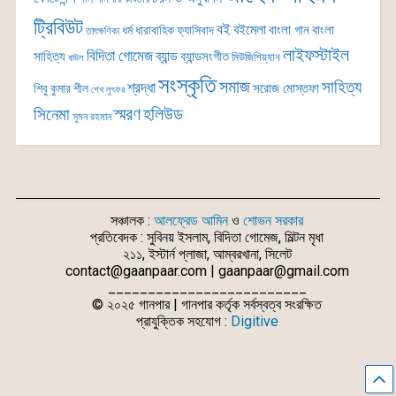
ট্রিবিউট
বই
বইমেলা
বাংলা গান
বাংলা
ধর্ম
ধারাবাহিক
ফ্যাসিবাদ
তাৎক্ষণিকা
লাইফস্টাইল
বিদিতা গোমেজ
ব্যান্ড
সাহিত্য
ব্যান্ডসংগীত
মিউজিশিয়্যান
বাউল
সংস্কৃতি
সমাজ
সাহিত্য
শ্রদ্ধা
সরোজ মোস্তফা
শিবু কুমার শীল
শেখ লুৎফর
সিনেমা
স্মরণ
হলিউড
সুমন রহমান
সঞ্চালক :
আলফ্রেড আমিন
ও
শোভন সরকার
প্রতিবেদক : সুবিনয় ইসলাম, বিদিতা গোমেজ, মিল্টন মৃধা
২১১, ইস্টার্ন প্লাজা, আম্বরখানা, সিলেট
contact@gaanpaar.com | gaanpaar@gmail.com
_________________________
© ২০২৫ গানপার | গানপার কর্তৃক সর্বস্বত্ব সংরক্ষিত
প্রাযুক্তিক সহযোগ :
Digitive