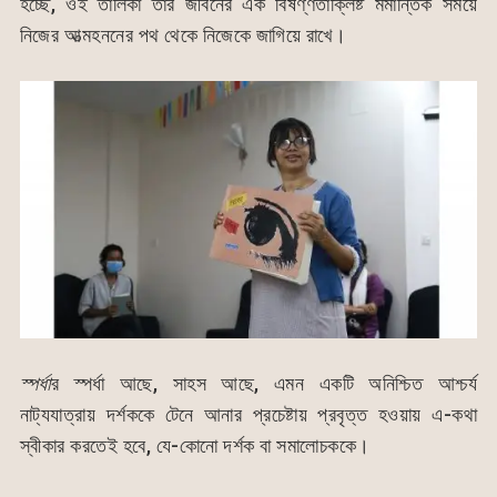
হচ্ছে, ওই তালিকা তাঁর জীবনের এক বিষণ্ণতাক্লিষ্ট মর্মান্তিক সময়ে
নিজের আত্মহননের পথ থেকে নিজেকে জাগিয়ে রাখে।
স্পর্ধা
র স্পর্ধা আছে, সাহস আছে, এমন একটি অনিশ্চিত আশ্চর্য
নাট্যযাত্রায় দর্শককে টেনে আনার প্রচেষ্টায় প্রবৃত্ত হওয়ায় এ-কথা
স্বীকার করতেই হবে, যে-কোনো দর্শক বা সমালোচককে।