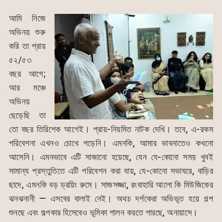
আমি নিজে
অভিনয় শুরু
করি তা প্রায়
৫২/৫৩
বছর আগে;
আর মঞ্চে
অভিনয়
ছেড়েছি তা
তো বছর তিরিশেক আগেই। প্রায়-নিয়মিত নাটক দেখি। তবে, এ-রকম
পরিবেশনা এখনও চোখে পড়েনি। এমনকি, আমার ভাবনাতেও কখনো
আসেনি। এমনভাবে এটি সাজানো হয়েছে, যেন যে-কোনো সময় খুবই
সামান্য প্রস্তুতিতে এটি পরিবেশন করা যায়, যে-কোনো সভাঘরে, বাড়ির
ছাদে, এমনকি বড় ড্রয়িং রুমে। সাজসজ্জা, রংবাহারি আলো কি মিউজিকের
ঝনঝনানী — এসবের বালাই নেই। অথচ দর্শকেরা অভিভূত হয়ে গল্প
শুনছে এবং গল্পকার হিসেবেও ভূমিকা পালন করতে পারছে, অনায়াসে।