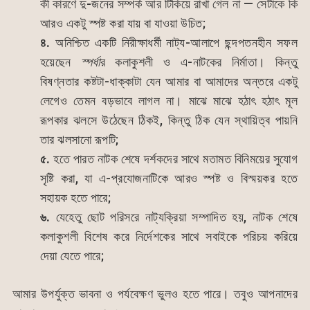
কী কারণে দু-জনের সম্পর্ক আর টিকিয়ে রাখা গেল না — সেটাকে কি
আরও একটু স্পষ্ট করা যায় বা যাওয়া উচিত;
৪.
অনিশ্চিত একটি নিরীক্ষাধর্মী নাট্য-আলাপে ছন্দপতনহীন সফল
হয়েছেন
স্পর্ধা
র কলাকুশলী ও এ-নাটকের নির্মাতা। কিন্তু
বিষণ্নতার কষ্টটা-ধাক্কাটা যেন আমার বা আমাদের অন্তরে একটু
লেগেও তেমন বড়ভাবে লাগল না। মাঝে মাঝে হঠাৎ হঠাৎ মূল
রূপকার ঝলসে উঠেছেন ঠিকই, কিন্তু ঠিক যেন স্থায়িত্ব পায়নি
তার ঝলসানো রূপটি;
৫.
হতে পারত নাটক শেষে দর্শকদের সাথে মতামত বিনিময়ের সুযোগ
সৃষ্টি করা, যা এ-প্রযোজনাটিকে আরও স্পষ্ট ও বিস্ময়কর হতে
সহায়ক হতে পারে;
৬.
যেহেতু ছোট পরিসরে নাট্যক্রিয়া সম্পাদিত হয়, নাটক শেষে
কলাকুশলী বিশেষ করে নির্দেশকের সাথে সবাইকে পরিচয় করিয়ে
দেয়া যেতে পারে;
আমার উপর্যুক্ত ভাবনা ও পর্যবেক্ষণ ভুলও হতে পারে। তবুও আপনাদের