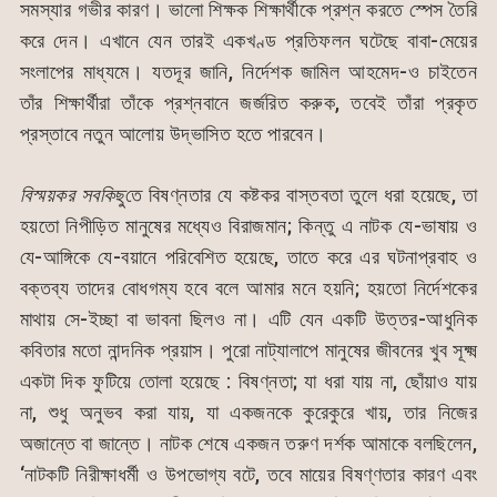
সমস্যার গভীর কারণ। ভালো শিক্ষক শিক্ষার্থীকে প্রশ্ন করতে স্পেস তৈরি
করে দেন। এখানে যেন তারই একখণ্ড প্রতিফলন ঘটেছে বাবা-মেয়ের
সংলাপের মাধ্যমে। যতদূর জানি, নির্দেশক জামিল আহমেদ-ও চাইতেন
তাঁর শিক্ষার্থীরা তাঁকে প্রশ্নবানে জর্জরিত করুক, তবেই তাঁরা প্রকৃত
প্রস্তাবে নতুন আলোয় উদ্ভাসিত হতে পারবেন।
বিস্ময়কর
সবকিছু
তে বিষণ্নতার যে কষ্টকর বাস্তবতা তুলে ধরা হয়েছে, তা
হয়তো নিপীড়িত মানুষের মধ্যেও বিরাজমান; কিন্তু এ নাটক যে-ভাষায় ও
যে-আঙ্গিকে যে-বয়ানে পরিবেশিত হয়েছে, তাতে করে এর ঘটনাপ্রবাহ ও
বক্তব্য তাদের বোধগম্য হবে বলে আমার মনে হয়নি; হয়তো নির্দেশকের
মাথায় সে-ইচ্ছা বা ভাবনা ছিলও না। এটি যেন একটি উত্তর-আধুনিক
কবিতার মতো নান্দনিক প্রয়াস। পুরো নাট্যালাপে মানুষের জীবনের খুব সূক্ষ্ম
একটা দিক ফুটিয়ে ‍তোলা হয়েছে : বিষণ্নতা; যা ধরা যায় না, ছোঁয়াও যায়
না, শুধু অনুভব করা যায়, যা একজনকে কুরেকুরে খায়, তার নিজের
অজান্তে বা জান্তে। নাটক শেষে একজন তরুণ দর্শক আমাকে বলছিলেন,
‘নাটকটি নিরীক্ষাধর্মী ও উপভোগ্য বটে, তবে মায়ের বিষণ্ণতার কারণ এবং