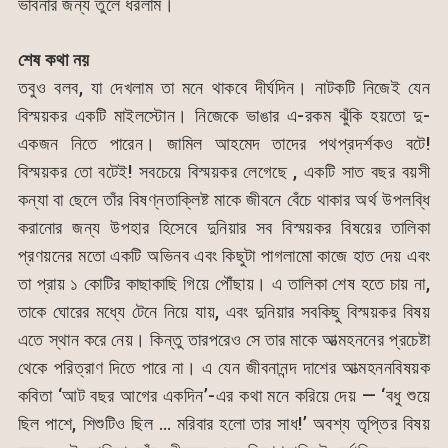
ভাবনার জন্য তুলে ধরলাম।
শেষ
কথা
নয়
তবুও বলব, যা দেখলাম তা মনে থাকবে দীর্ঘদিন। নাটকটি নিজেই যেন
বিস্ময়কর একটি মাইলস্টোন। নিজেকে ভাঙার এ-রকম ঝুঁকি হয়তো দু-
একজন নিতে পারেন। জামিল আহমেদ তাদের পথপ্রদর্শকও বটে!
বিস্ময়কর তো বটেই! সবচেয়ে বিস্ময়কর লেগেছে , একটি সাত বছর বয়সী
কন্যা বা ছেলে তাঁর বিষণ্নতাক্লিষ্ট মাকে জীবনে বেঁচে থাকার অর্থ উপলব্ধি
করানোর জন্য উপহার হিসেবে দুনিয়ার সব বিস্ময়কর বিষয়ের তালিকা
প্রণয়নের মতো একটি অভিনব এবং কিছুটা পাগলামো কাজে হাত দেয় এবং
তা প্রায় ১ কোটির কাছাকাছি গিয়ে পৌঁছায়। এ তালিকা শেষ হতে চায় না,
তাকে ঘোরের মধ্যে টেনে নিয়ে যায়, এবং দুনিয়ার সবকিছু বিস্ময়কর বিষয়
এতে স্থান করে নেয়। কিন্তু তারপরেও সে তার মাকে আত্মহননের প্রচেষ্টা
থেকে পরিত্রাণ দিতে পারে না। এ যেন জীবনানন্দ দাশের আত্মহননবিষয়ক
কবিতা ‘আট বছর আগের একদিন’-এর কথা মনে করিয়ে দেয় — ‘বধু শুয়ে
ছিল পাশে, শিশুটিও ছিল … মরিবার হলো তার সাধ!’ অবশ্য তৃপ্তির বিষয়