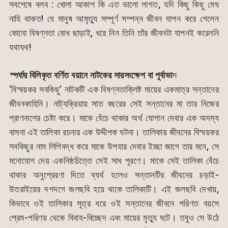
সবশেষে বলব : খোলা আকাশ কি এত ভালো লাগত, যদি কিছু কিছু মেঘ
নাহি থাকত! যে মানুষ আমৃত্যু সম্পূর্ণ সম্পন্ন জীবন যাপন করে গেলেন
কোনো বিষণ্নতা বোধ ছাড়াই, ধরে নিন তিনি তাঁর জীবনটা যাপনই করেননি
যথাযথ!
স্পর্ধা
র
বিলিকৃত
বর্ণিত
বয়ানে
নাটকের
সারসংক্ষেপ
বা
পূর্বাভা
স
‘বিস্ময়কর সবকিছু’ নাটকটি এক বিষণ্নতাক্লিষ্ট মায়ের একমাত্র সন্তানের
জীবনকাহিনি। নাট্যক্রিয়ায় সাত বছরের সেই সন্তানের মা তার নিজের
প্রাণনাশের চেষ্টা করে। মাকে বেঁচে থাকার অর্থ যোগান দেবার এক অদম্য
বাসনা এই তালিকা রচনার এক উদ্দীপক ঘটনা। তালিকায় জীবনের বিস্ময়কর
সবকিছুর নাম লিপিবদ্ধ করে মাকে উপহার দেবার ইচ্ছা জাগে তার মনে, সে
মনোযোগ দেয় একনিষ্ঠচিত্তে সেই সাধ পূরণে। মাকে সেই তালিকা বেঁচে
থাকার অনুপ্রেরণা দিতে ব্যর্থ হলেও সন্তানটির জীবনের চড়াই-
উতরাইয়ের দগদগে জলছবি হয়ে থাকে তালিকাটি। এই জলছবি দেখায়,
কিভাবে ওই তালিকার সূত্র ধরে ওই সন্তানের জীবনে পরিণত বয়সে
প্রেম-পরিণয় থেকে বিবাহ-বিচ্ছেদ এবং মায়ের মৃত্যু ঘটে। তবুও সে উঠে