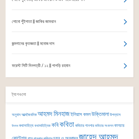
শোনো পুঁইপাতা || জাকির জাফরান
জন্মগানের কৃতজ্ঞতা || মনোজ দাস
ফরেস্ট সিটি দিনপত্রী / ১২ || পাপড়ি রহমান
ট্যাগগুলো
আহমদ মিনহাজ
উক্তিমালা
ইলিয়াস কমল
অনুবাদ
আত্মজৈবনিক
উপন্যাস
কবিতা
কবি
কালচার
কথাসাহিত্য
কবিতার গানপার
কথাসাহিত্যিক
কবিতার সংকলন
উৎসব
জাহেদ আহমদ
কোটেশন্স
চয়ন ও অনুবাদন
গান
গানপার কবিতার