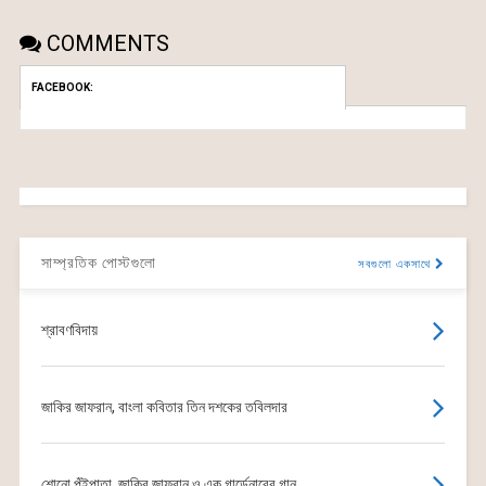
COMMENTS
FACEBOOK:
সাম্প্রতিক পোস্টগুলো
সবগুলো একসাথে
শ্রাবণবিদায়
জাকির জাফরান, বাংলা কবিতার তিন দশকের তবিলদার
শোনো পুঁইপাতা, জাকির জাফরান ও এক গার্ডেনারের গান