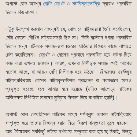
অগাস্ট বোল অবশ্য
বের্টল্ট ব্রেখট
ও
স্টানিস্লাভোস্কি
দ্বারাও প্রভবিত
ছিলেন কিয়দাংশে।
এটুকু উল্লেখ করলাম এজন্যই যে, বোল যে নাট্যঘরানা তৈরি করেছিলেন,
সেটা কোনো শৌখিন নাট্যকলাচর্চা ছিল না। তিনি মার্ক্সবাদ দ্বারা প্রভাবিত
ছিলেন জন্য নাটককে সমাজ-রূপান্তরের হাতিয়ার হিসেবে কাজে লাগাতে
চেষ্টা করেছিলেন। ব্রেখট ও বোলের প্রভাবে প্রভাবিত হয়ে নাটক নিয়ে
কাজ করা এখনও চলমান। কারণ, এখনও নিপীড়ক সমাজ সেই আগের
মতোই আছে, বা আরও বেশি নিপীড়ক হয়ে উঠছে।
বিস্ময়কর
সবকিছু
র
নাট্যপ্রক্রিয়ায় বোলের নাট্যকৃৎকৌশল প্রচ্ছন্ন বা নরমভাবে হলেও
প্রযুক্ত হয়েছে বলে আমার মনে হয়েছে (যদিও আলোচ্য নাটকের
অভিলক্ষ্য নিপীড়িত মানষের মুক্তির নিশানা নিয়ে রূপায়িত হয়নি)।
অগাস্ট বোল চেয়েছিলেন নাটকের মধ্যে দর্শকবৃন্দ চলমান নাট্যক্রিয়ায়
সম্পৃক্ত হয়ে তাদের নিজস্ব বয়ান নিয়ে বিকল্প বাস্তবতা তুলে ধরবেন।
আর ‘বিস্ময়কর সবকিছু’ নাটকে দর্শককে সম্পৃক্ত করা হয়েছে ঠিকই, কিন্তু