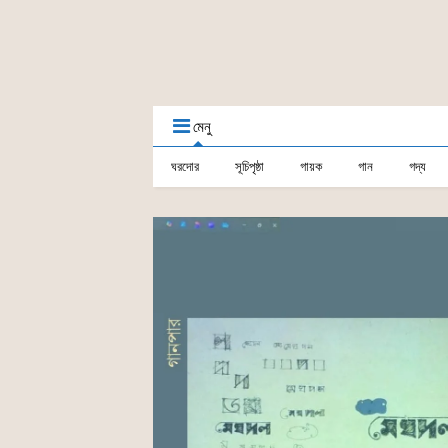
মেনু
ঘরদোর
সূচিপৃষ্ঠা
গায়ক
গান
গদ্য