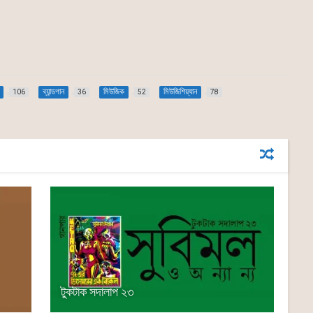
ব্যান্ডগান
মিউজিক
মিউজিশিয়্যান
106
36
52
78
টুকটাক সদালাপ ২৩