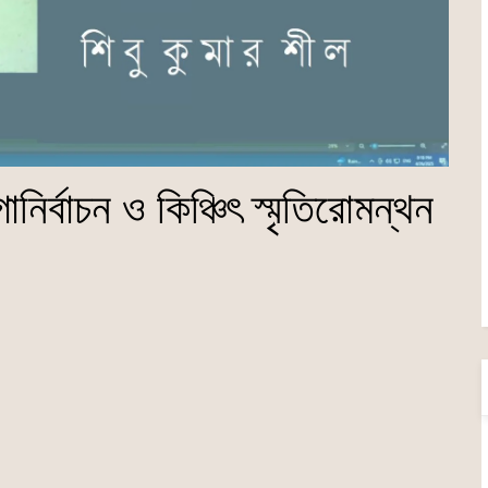
র্বাচন ও কিঞ্চিৎ স্মৃতিরোমন্থন