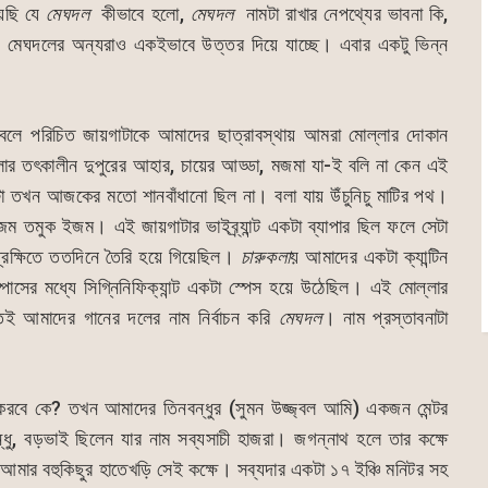
েছি যে
মেঘদল
কীভাবে হলো,
মেঘদল
নামটা রাখার নেপথ্যের ভাবনা কি,
 মেঘদলের অন্যরাও একইভাবে উত্তর দিয়ে যাচ্ছে। এবার একটু ভিন্ন
ে পরিচিত জায়গাটাকে আমাদের ছাত্রাবস্থায় আমরা মোল্লার দোকান
কলার তৎকালীন দুপুরের আহার, চায়ের আড্ডা, মজমা যা-ই বলি না কেন এই
াটা তখন আজকের মতো শানবাঁধানো ছিল না। বলা যায় উঁচুনিচু মাটির পথ।
ম তমুক ইজম। এই জায়গাটার ভাইব্র্যান্ট একটা ব্যাপার ছিল ফলে সেটা
রেক্ষিতে ততদিনে তৈরি হয়ে গিয়েছিল।
চারুকলা
য় আমাদের একটা ক্যান্টিন
ম্পাসের মধ্যে সিগ্নিনিফিক্যান্ট একটা স্পেস হয়ে উঠেছিল। এই মোল্লার
তেই আমাদের গানের দলের নাম নির্বাচন করি
মেঘদল
। নাম প্রস্তাবনাটা
রবে কে? তখন আমাদের তিনবন্ধুর (সুমন উজ্জ্বল আমি) একজন মেন্টর
ধু, বড়ভাই ছিলেন যার নাম সব্যসাচী হাজরা। জগন্নাথ হলে তার কক্ষে
আমার বহুকিছুর হাতেখড়ি সেই কক্ষে। সব্যদার একটা ১৭ ইঞ্চি মনিটর সহ