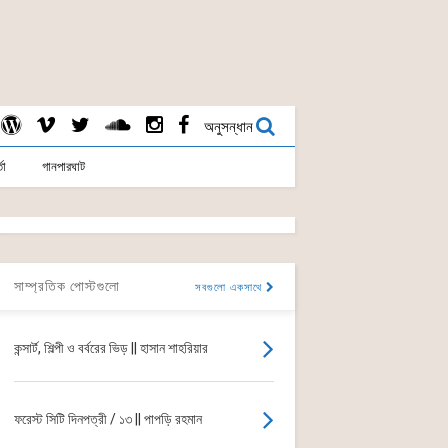
অনুসন্ধান
তা
গানপারঘাট
সাম্প্রতিক পোস্টগুলো
সবগুলো একসাথে
কন্সার্ট, শিল্পী ও বর্বরের ভিড় || হাসান শাহরিয়ার
ফরেস্ট সিটি দিনপত্রী / ১৩ || পাপড়ি রহমান