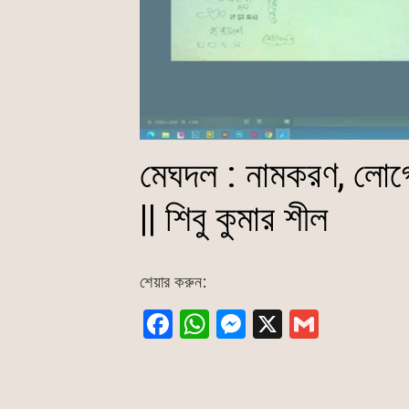
মেঘদল : নামকরণ, লোগোনি
|| শিবু কুমার শীল
শেয়ার করুন:
F
W
M
X
G
a
h
e
m
c
at
s
ai