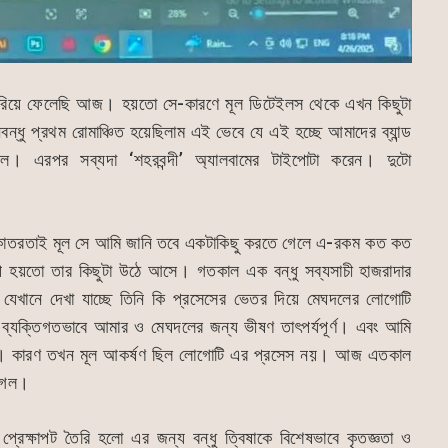
ারিয়ে ফেলেছি আজ। হয়তো সে-কারণে মূল ডিটেইলস থেকে এখন কিছুটা
ধু প্রথম রোমাঞ্চিত হয়েছিলাম এই ভেবে যে এই হচ্ছে আমাদের ব্যান্ড
ল। এরপর সব্যদা ‘শহরবন্দী’ অ্যালবামের টাইপোটা করেন। দুটো
িকাতরতাই মূল সে আমি জানি তবে একটাকিছু করতে গেলে এ-রকম কত কত
্পে হয়তো তার কিছুটা উঠে আসে। গতকাল এক বন্ধু সব্যসাচী হাজরাদার
 যেখানে দেখা যাচ্ছে তিনি কি প্রসেসের ভেতর দিয়ে মেঘদলের লোগোটি
ব্যক্তিগতভাবে আমার ও মেঘদলের জন্য ভীষণ তাৎপর্যপূর্ণ। এবং আমি
। কারণ তখন মূল আকর্ষণ ছিল লোগোটি এর প্রসেস নয়। আজ এতকাল
 গেল।
 প্রেক্ষাপট তৈরি হলো এর জন্য বন্ধু ত্বিষাকে বিশেষভাবে কৃতজ্ঞতা ও