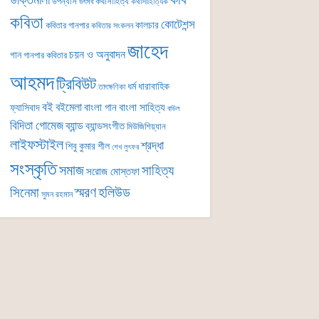
কবি
উক্তিমালা
উপন্যাস
কথাসাহিত্য
কথাসাহিত্যিক
উৎসব
কবিতা
কোটেশন্স
কালচার
কবিতার গানপার
কবিতার সংকলন
জাহেদ
চয়ন ও অনুবাদন
গান
গানপার কবিতার
আহমদ
ট্রিবিউট
ধর্ম
ধারাবাহিক
তাৎক্ষণিকা
বই
বইমেলা
বাংলা গান
বাংলা সাহিত্য
ফ্যাসিবাদ
বাউল
বিদিতা গোমেজ
ব্যান্ড
ব্যান্ডসংগীত
মিউজিশিয়্যান
লাইফস্টাইল
শ্রদ্ধা
শিবু কুমার শীল
শেখ লুৎফর
সংস্কৃতি
সমাজ
সাহিত্য
সরোজ মোস্তফা
সিনেমা
স্মরণ
হলিউড
সুমন রহমান