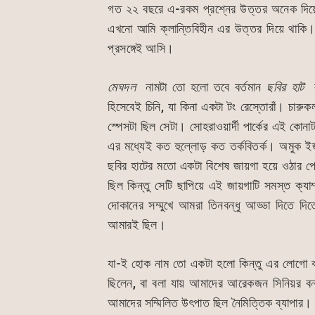
e
s
s
l
গত ২২ বছরে এ-রকম প্রশ্নের উত্তর অনেক দিয়
b
A
e
এখনো আমি ক্লান্তিবিহীন এর উত্তর দিয়ে থাকি।
o
p
n
প্রসঙ্গেই আসি।
o
p
g
k
er
মেঘদল
নামটা তো হলো তবে বর্তমান
ছবির হাট
বল
হিসেবেই চিনি, যা কিনা একটা টং রেস্তোরাঁ। চারু
স্পেসটা ছিল সেটা। সোহরাওয়ার্দী পার্কের এই কোন
এর মধ্যেই কত হুল্লোড় কত তর্কবিতর্ক। অমুক ইজ
ছবির হাটের মতো একটা বিশেষ জায়গা হয়ে ওঠার প্
ছিল কিন্তু সেটি ছাপিয়ে এই জায়গাটি সমস্ত ক্যা
দোকানের সম্মুখে আমরা তিনবন্ধু আড্ডা দিতে দি
আমারই ছিল।
যা-ই হোক নাম তো একটা হলো কিন্তু এর লোগো ক
ছিলেন, বা বলা যায় আমাদের আরেকজন সিনিয়র বন্
আমাদের সম্মিলিত উৎপাত ছিল নৈমিত্তিক ব্যাপার। 