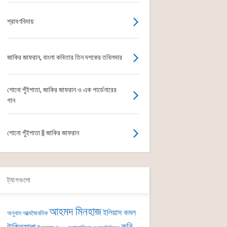
শ্রাবণবিদায়
জাকির জাফরান, বাংলা কবিতার তিন দশকের তবিলদার
শোনো পুঁইপাতা, জাকির জাফরান ও এক গার্ডেনারের
গান
শোনো পুঁইপাতা || জাকির জাফরান
ট্যাগগুলো
আহমদ মিনহাজ
ইলিয়াস কমল
অনুবাদ
আত্মজৈবনিক