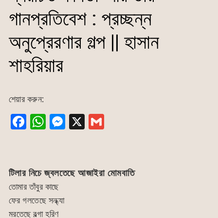
গানপ্রতিবেশ : প্রচ্ছন্ন
অনুপ্রেরণার গল্প || হাসান
শাহরিয়ার
শেয়ার করুন:
F
W
M
X
G
a
h
e
m
c
at
s
ai
e
s
s
l
টিলার নিচে জ্বলতেছে আজাইরা মোমবাতি
b
A
e
তোমার তাঁবুর কাছে
o
p
n
ফের গলতেছে সন্ধ্যা
o
p
g
মরতেছে বল্গা হরিণ