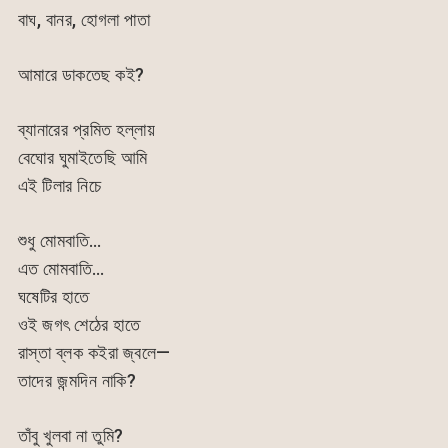
k
er
বাঘ, বানর, হোগলা পাতা
আমারে ডাকতেছ কই?
ব্যানারের প্রমিত হল্লায়
বেঘোর ঘুমাইতেছি আমি
এই টিলার নিচে
শুধু মোমবাতি…
এত মোমবাতি…
ঘষেটির হাতে
ওই জগৎ শেঠের হাতে
রাস্তা ব্লক কইরা জ্বলে—
তাদের জন্মদিন নাকি?
তাঁবু খুলবা না তুমি?