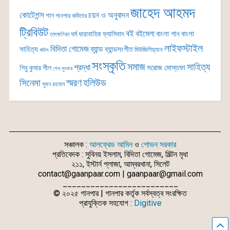
জাহেদ আহমদ
কোটেশন্স
চয়ন ও অনুবাদন
গান
গানপার কবিতার
ট্রিবিউট
বই
বইমেলা
বাংলা গান
বাংলা
ধর্ম
ধারাবাহিক
ফ্যাসিবাদ
তাৎক্ষণিকা
লাইফস্টাইল
বিদিতা গোমেজ
ব্যান্ড
সাহিত্য
ব্যান্ডসংগীত
মিউজিশিয়্যান
বাউল
সংস্কৃতি
সমাজ
সাহিত্য
শ্রদ্ধা
সরোজ মোস্তফা
শিবু কুমার শীল
শেখ লুৎফর
সিনেমা
স্মরণ
হলিউড
সুমন রহমান
সঞ্চালক :
আলফ্রেড আমিন
ও
শোভন সরকার
প্রতিবেদক : সুবিনয় ইসলাম, বিদিতা গোমেজ, মিল্টন মৃধা
২১১, ইস্টার্ন প্লাজা, আম্বরখানা, সিলেট
contact@gaanpaar.com | gaanpaar@gmail.com
_________________________
© ২০২৫ গানপার | গানপার কর্তৃক সর্বস্বত্ব সংরক্ষিত
প্রাযুক্তিক সহযোগ :
Digitive