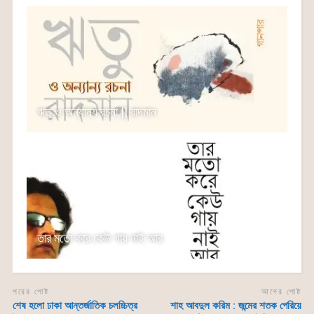
k
er
ঋতু ও অন্যান্য রচনা || রাদমান
তার মতো করে কেউ গায় নাই আর
পরের পোষ্ট
আগের পোষ্ট
শেষ হলো ঢাকা আন্তর্জাতিক চলচ্চিত্র
শাহ আবদুল করিম : জন্মের শতক পেরিয়ে