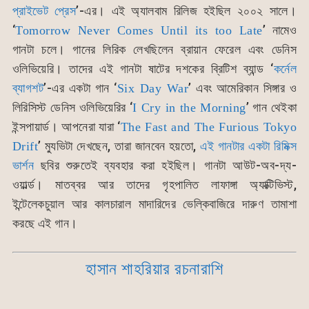
প্রাইভেট প্রেস
’-এর। এই অ্যালবাম রিলিজ হইছিল ২০০২ সালে।
‘
’ নামেও
Tomorrow Never Comes Until its too Late
গানটা চলে। গানের লিরিক লেখছিলেন ব্রায়ান ফেরেল এবং ডেনিস
ওলিভিয়েরি। তাদের এই গানটা ষাটের দশকের ব্রিটিশ ব্যান্ড ‘
কর্নেল
ব্যাগশট
’-এর একটা গান ‘
’ এবং আমেরিকান সিঙ্গার ও
Six Day War
লিরিসিস্ট ডেনিস ওলিভিয়েরির ‘
’ গান থেইকা
I Cry in the Morning
ইন্সপায়ার্ড। আপনেরা যারা ‘
The Fast and The Furious Tokyo
’ ম্যুভিটা দেখছেন, তারা জানবেন হয়তো,
এই গানটার একটা রিমিক্স
Drift
ভার্শন
ছবির শুরুতেই ব্যবহার করা হইছিল। গানটা আউট-অব-দ্য-
ওয়ার্ল্ড। মাতব্বর আর তাদের গৃহপালিত লাফাঙ্গা অ্যাক্টিভিস্ট,
ইন্টেলেকচুয়াল আর কালচারাল মাদারিদের ভেল্কিবাজিরে দারুণ তামাশা
করছে এই গান।
হাসান শাহরিয়ার রচনারাশি