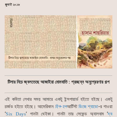
জুলাই ২০১৬
টিলার নিচে জ্বলতেছে আজাইরা মোমবাতি : প্রচ্ছন্ন অনুপ্রেরণার গল্প
এই কবিতা লেখার সময় আমারে একটু ইন্সপায়ার্ড হইতে হইছে। একটু
চার্জড হইতে হইছে। আমেরিকান
হিপ-হপ
আর্টিস্ট
ডিজে শ্যাডো
-র গাওয়া
‘
’ গানটা থেইকা। গানটা তার সেকেন্ড অ্যালবাম ‘
দ্য
Six Days