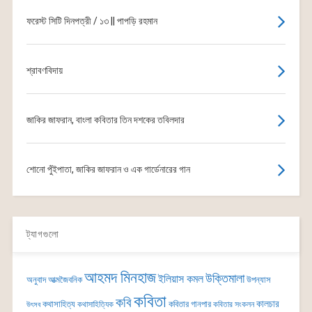
ফরেস্ট সিটি দিনপত্রী / ১৩ || পাপড়ি রহমান
শ্রাবণবিদায়
জাকির জাফরান, বাংলা কবিতার তিন দশকের তবিলদার
শোনো পুঁইপাতা, জাকির জাফরান ও এক গার্ডেনারের গান
ট্যাগগুলো
আহমদ মিনহাজ
উক্তিমালা
ইলিয়াস কমল
অনুবাদ
আত্মজৈবনিক
উপন্যাস
কবিতা
কবি
কালচার
কথাসাহিত্য
কবিতার গানপার
কথাসাহিত্যিক
কবিতার সংকলন
উৎসব