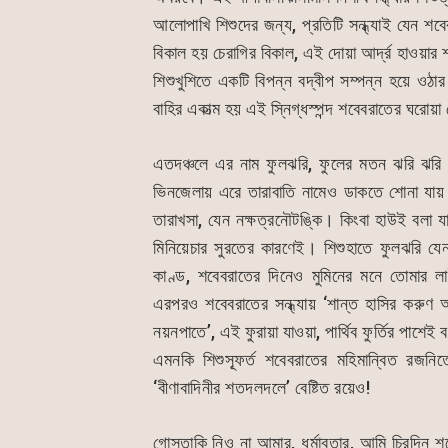
o
p
n
আলোপাখি শিশুদের জন্য, প্রতিটি সন্ধ্যাই যেন শবে
o
p
g
বিকাল হয় চেরাগির বিকাল, এই দোয়া আর্দ্র হাওয়
k
er
শিশুখুশিতে একটি বিপন্ন বদ্বীপ সম্পন্ন হয়ে ও
বাহির একাত্ম হয় এই স্নিগ্ধস্পন্দ শবেবরাতের ঘরোয়
এতদঞ্চলে এর নাম ফুলঝরি, ফুলের মতন ঝরি ঝরি মৃ
ভিনজেলায় এরে তারাবাতি নামেও ডাকতে শোনা যায়
তারাখসা, যেন নক্ষত্রনৌটঙ্কি। কিংবা হাউই বলা য
মিনিয়েচার সুরতের কারণেই। শিশুহাতে ফুলঝরি যে
কাণ্ড, শবেবরাতের দিনেও মুমিনের মনে তোমার লা
এরপরও শবেবরাতের সন্ধ্যায় ‘শান্ত হাসির করুণ
নয়নপাতে’, এই ফুরায়া যাওয়া, পার্থিব ফুর্তির পাশে
এমনকি শিশুস্ফূর্ত শবেবরাতের মহিমান্বিত রজনি
‘বীণাবাদিনীর শতদলদলে’ বেষ্টিত রয়েও!
গোস্তাকি নিও না আমার, ধর্মাবতার, আমি চিরদিন শব