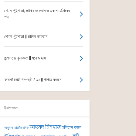
শোনো পুঁইপাতা, জাকির জাফরান ও এক গার্ডেনারের
গান
শোনো পুঁইপাতা || জাকির জাফরান
জন্মগানের কৃতজ্ঞতা || মনোজ দাস
ফরেস্ট সিটি দিনপত্রী / ১২ || পাপড়ি রহমান
ট্যাগগুলো
আহমদ মিনহাজ
ইলিয়াস কমল
অনুবাদ
আত্মজৈবনিক