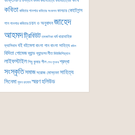
কবি
উক্তিমালা
উপন্যাস
কথাসাহিত্য
কথাসাহিত্যিক
উৎসব
কবিতা
কোটেশন্স
কালচার
কবিতার গানপার
কবিতার সংকলন
জাহেদ
চয়ন ও অনুবাদন
গান
গানপার কবিতার
আহমদ
ট্রিবিউট
ধর্ম
ধারাবাহিক
তাৎক্ষণিকা
বই
বইমেলা
বাংলা গান
বাংলা সাহিত্য
ফ্যাসিবাদ
বাউল
বিদিতা গোমেজ
ব্যান্ড
ব্যান্ডসংগীত
মিউজিশিয়্যান
লাইফস্টাইল
শ্রদ্ধা
শিবু কুমার শীল
শেখ লুৎফর
সংস্কৃতি
সমাজ
সাহিত্য
সরোজ মোস্তফা
সিনেমা
স্মরণ
হলিউড
সুমন রহমান