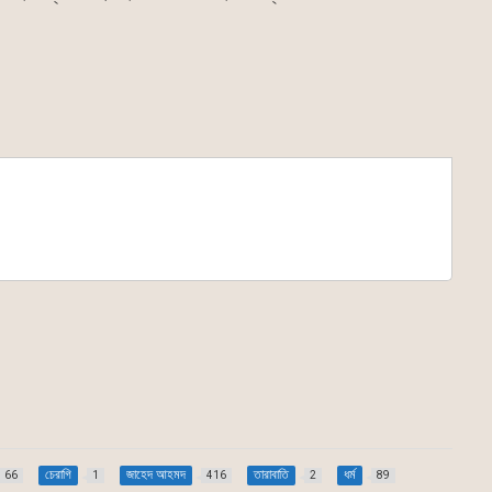
চেরাগি
জাহেদ আহমদ
তারাবাতি
ধর্ম
66
1
416
2
89