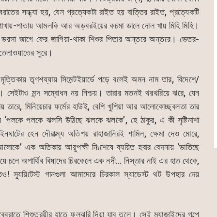
বরাতের সন্ধ্যা হয়, যেন প্রত্যেকটা রাইত হয় বাত্তির রাইত, প্রত্যেকটি
ার শাখায়-পাতায় আমলকি আর অড়বরইয়ের কচমা ডালে দোল খায় মিহি মিহি।
ঠার ভরসা জাগে ফের জাগিয়া-থাকা শিশুর পিতার অন্তরে অন্তরে। ভেতর-
া তেলাওয়াতের সুরে।
ত্তিকায় তৃণশয্যায় সিমেন্টইয়ার্ডে পড়ে বলেই অমন নাম তার, বিদেশে/
। সেইটাও মন্দ সম্বোধন নয় নিশ্চয়। তারার মতনই থরথরিয়ে ঝরে, যেন
ায় তারে, মিনিয়েচার ফর্মের হাউই, বেশি খুশিয়া আর আলোকোচ্ছ্বলতা তার
ন ‘পলকে পলকে ঝলসি উঠিছে ঝলকে ঝলকে’, হে ঠাকুর, এ কী সৃষ্টিনাশা
ইনঘাটের হেন দৌরাত্ম্য অতিশয় রাহাজানিরই শামিল, ক্ষেমা দেও মোরে,
 আলোকে’ এক অতিকায় আয়ুপক্ষী নিঃশেষে ব্যয়িত হবার বেদনায় ‘ভাতিছে
ই বয়ে চলে অপার্থিব বিষাদের চিরকেলে এক নদী… নিস্তার নাই এর হাত থেকে,
তেও! স্যুয়িটেস্ট গানগুলা আমাদেরে চিরকাল স্যাডেস্ট থট উপহার দেয়
েবরাতে শিশুত্রয়ীর হাতে ফুলঝরি দিয়া যাব তুলে। সেই ম্যাজাইদের গল্পে