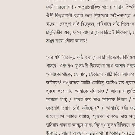
জ্ঞানী দরবেশগণ নক্ষত্রালোকিত খড়ের গাদায় শিশু
ঐশী বিত্তশালী হতাম তবে শিশুদেরে সেই-সমস্ত 
রাতে। জেল্লা নাই বিত্তের, পরিধানে নাই গিলে-কর
চাকুরিজীব এক, ফলে আমার ফুলঝরিতেই শিশুবরণ, ফ
মঞ্জুর করো মৌলা আমার!
আর যদি নিতান্ত রুষ্ঠ হও ফুলঝরি বিতরণের বিনিময়ে
পামরে! এরপরও ফুলঝরি বিতরণের সাধ আমার মরবেনা
আশঙ্কা থাকে, হে নাথ, হেঁতালের লাঠি দিয়া আমারে
ভবিষ্যৎ! শঙ্খদোয়া আজি ভেজিনু আমিও তব দুয়ার
ধ্বংস করে দাও আমাকে যদি চাও / আমার সন্ততি স
আজান গান; / পাথর করে দাও আমাকে নিশ্চল / আ
কোনোই ত্রাণ নেই ভবিষ্যের? / আমারই বর্বর জয়
জয়োল্লাস আমার থামাও, স্বপ্নে থাকতে দাও স
দুনিয়ার বাচ্চারা আনন্দে থাক, স্নিগ্ধ ফুলঝরিকিরণে
উদ্গাতা, আলো অপছন্দ করার কথা না তোমার অন্তত