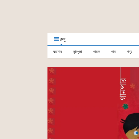
মেনু
ঘরদোর
সূচিপৃষ্ঠা
গায়ক
গান
গদ্য