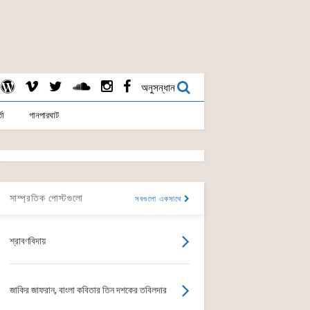
অনুসন্ধান
তা
গানপারঘাট
সাম্প্রতিক পোস্টগুলো
সবগুলো একসাথে
শ্রাবণবিদায়
জাকির জাফরান, বাংলা কবিতার তিন দশকের তবিলদার