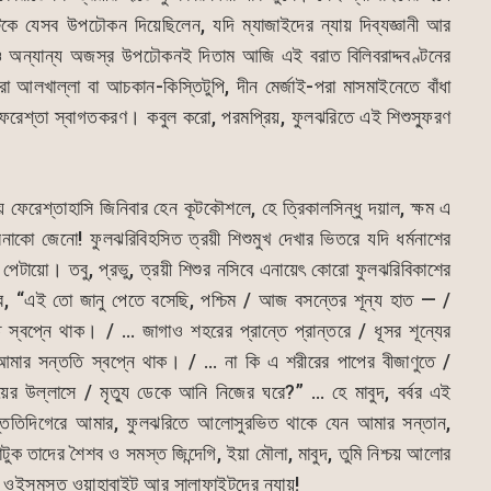
টিকে যেসব উপঢৌকন দিয়েছিলেন, যদি ম্যাজাইদের ন্যায় দিব্যজ্ঞানী আর
ও অন্যান্য অজস্র উপঢৌকনই দিতাম আজি এই বরাত বিলিবরাদ্দবণ্টনের
া আলখাল্লা বা আচকান-কিস্তিটুপি, দীন মের্জাই-পরা মাসমাইনেতে বাঁধা
েরেশ্তা স্বাগতকরণ। কবুল করো, পরমপ্রিয়, ফুলঝরিতে এই শিশুস্ফুরণ
 ফেরেশ্তাহাসি জিনিবার হেন কূটকৌশলে, হে ত্রিকালসিন্ধু দয়াল, ক্ষম এ
কো জেনো! ফুলঝরিবিহসিত ত্রয়ী শিশুমুখ দেখার ভিতরে যদি ধর্মনাশের
 পেটায়ো। তবু, প্রভু, ত্রয়ী শিশুর নসিবে এনায়েৎ কোরো ফুলঝরিবিকাশের
ে, “এই তো জানু পেতে বসেছি, পশ্চিম / আজ বসন্তের শূন্য হাত — /
্বপ্নে থাক। / … জাগাও শহরের প্রান্তে প্রান্তরে / ধূসর শূন্যের
মার সন্ততি স্বপ্নে থাক। / … না কি এ শরীরের পাপের বীজাণুতে /
ের উল্লাসে / মৃত্যু ডেকে আনি নিজের ঘরে?” … হে মাবুদ, বর্বর এই
ন্ততিদিগেরে আমার, ফুলঝরিতে আলোসুরভিত থাকে যেন আমার সন্তান,
 কাটুক তাদের শৈশব ও সমস্ত জিন্দেগি, ইয়া মৌলা, মাবুদ, তুমি নিশ্চয় আলোর
 ওইসমস্ত ওয়াহাবাইট আর সালাফাইটদের ন্যায়!