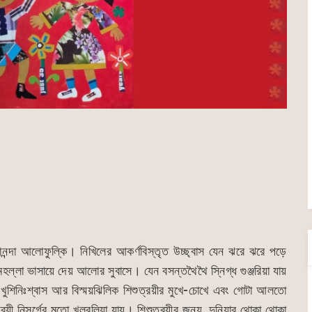
নন্দা আলোফুল্কি। নিখিলের আকর্ণবিস্তৃত উচ্ছ্বাস যেন ঝরে ঝরে পড়ে
ল্লা ভাসায়ে দেয় আলোর সুবাসে। যেন বসন্তথৈথৈ স্নিগ্ধ গুঞ্জরিয়া যায়
খুশিনিঃশ্বাস আর বিস্ময়ঝিলিক শিশুত্রয়ীর মুখে-চোখে এবং গোটা আলতো
্রয়ী নিসর্গের মতো খলবলিয়া যায়। শিশুত্রয়ীর জন্য, দুনিয়ার থোকা থোকা