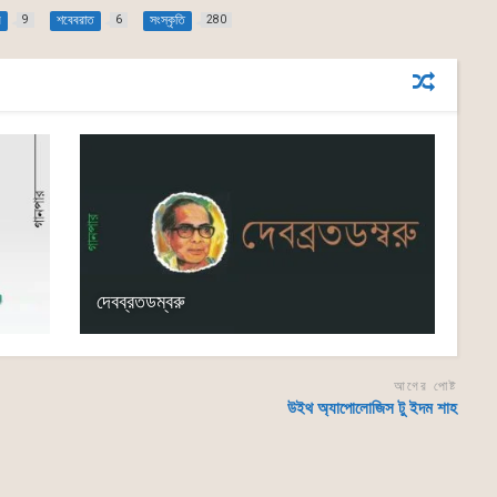
র
শবেবরাত
সংস্কৃতি
9
6
280
দেবব্রতডম্বরু
আগের পোষ্ট
উইথ অ্যাপোলোজিস টু ইদম শাহ