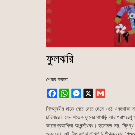
ফুলঝরি
শেয়ার করুন:
F
W
M
X
G
a
h
e
m
শিশুত্রয়ীর হাতে নেচে নেচে হেসে ওঠে একথোকা সা
c
at
s
ai
চারিধারে। যেন শতেক ফুলের পাপড়ি আর পরাগরেণু মহ
e
s
s
l
আলোপ্রকাশিতা আনন্দধৈবৎ। হুল্লোড় নয়, স্নিগ্ধ 
b
A
e
অবয়বে। এই দীপাবলিঝিলিমিলি নিশীথসন্ধ্যায় শিশুত