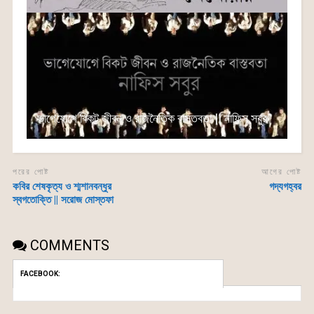
ভাগেযোগে বিকট জীবন ও রাজনৈতিক বাস্তবতা || নাফিস সবুর
পরের পোষ্ট
আগের পোষ্ট
কবির শেষকৃত্য ও শ্মশানবন্ধুর
গদ্যগহ্বর
স্বগতোক্তি || সরোজ মোস্তফা
COMMENTS
FACEBOOK: