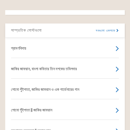
সাম্প্রতিক পোস্টগুলো
সবগুলো একসাথে
শ্রাবণবিদায়
জাকির জাফরান, বাংলা কবিতার তিন দশকের তবিলদার
শোনো পুঁইপাতা, জাকির জাফরান ও এক গার্ডেনারের গান
শোনো পুঁইপাতা || জাকির জাফরান