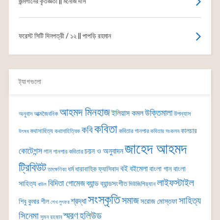
জন্মগানের কৃতজ্ঞতা || মনোজ দাস
ফরেস্ট সিটি দিনপত্রী / ১২ || পাপড়ি রহমান
ট্যাগগুলো
আহমদ মিনহাজ
উক্তিমালা
ইলিয়াস কমল
অনুবাদ
আত্মজৈবনিক
উপন্যাস
কবিতা
কবি
কালচার
কথাসাহিত্য
কবিতার গানপার
কথাসাহিত্যিক
কবিতার সংকলন
উৎসব
জাহেদ আহমদ
কোটেশন্স
চয়ন ও অনুবাদন
গান
গানপার কবিতার
ট্রিবিউট
বই
বইমেলা
বাংলা গান
বাংলা
ধর্ম
ধারাবাহিক
ফ্যাসিবাদ
তাৎক্ষণিকা
লাইফস্টাইল
বিদিতা গোমেজ
ব্যান্ড
সাহিত্য
ব্যান্ডসংগীত
মিউজিশিয়্যান
বাউল
সংস্কৃতি
সমাজ
সাহিত্য
শ্রদ্ধা
সরোজ মোস্তফা
শিবু কুমার শীল
শেখ লুৎফর
সিনেমা
স্মরণ
হলিউড
সুমন রহমান