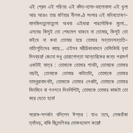
এই প্রেম এই পরিণয় এই কাঁদা-হাসা-ভালোবাসা এই ধুলা
আর আরও তার মণিহার নীলকণ্ঠ সংসার এই মনিবতোষণ-
মালকিনতুলোতুলো অথবা এইধারা পারলৌকিক মুলো…
এসবের কিসুই তো শেষমেশ থাকবে না তোমার, কিসুই তো
কইবে না কথা তোমার হয়ে তোমার সন্তানসন্ততি-
নাতিপুতিদের কাছে… এইসব মরীচিকাধাবনে বেফিকিরি বৃথা
দিনব্যয়! জেনো শুধু চোরাগোপ্তা আন্তরিকের জন্য পরামর্শ
একটাই মাত্র : তোমাকে তোমার গানটা, তোমাকে তোমার
নাচটা, তোমাকে তোমার কবিতাটা, তোমাকে তোমার
তাম্বুরাবাদনটা, তোমাকে তোমার লেখাটা, তোমাকে তোমার
মিনমিনে বা গনগনে দিনলিপিটা, তোমাকে তোমার কাজটা তো
করে যেতে হবে!
সরোষ-সগর্জন বলিলেন ঈশ্বর : যাও তবে, লেজবাঁকা
ত্যাঁদড়, বাকি জিন্দেগিভর দোজখভোগ করো!