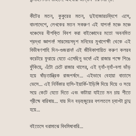
কীটের মতন, কুকুরের মতন, দুইহাজারচব্বিশে এসে,
বাংলাদেশে, লেখকের মতন সকরুণ এই যাপন! মঞ্চে মঞ্চে
ধঞ্চেদের ধীশক্তি বিবশ করা বাইঞ্চোদের মতো অবনমিত
শ্রদ্ধা জ্ঞাপন! সারমেয়সদৃশ মনিবের মুখাপেক্ষী থেকে এই
বিভীষণশাহি দিন-গুজরান! এই জীবিকাশায়িত করুণ কলরব
করেটরে ফুরায়ে যেতে এসেছিনু ভবে! এই রাজার পক্ষে শিঙে
ফুঁকিয়ে, এঁটো চেটে রাজার থালের, এই হ্যাঁ-হ্যাঁ-বলা ভাঁড়
হয়ে ষাঁড়তান্ত্রিক রাজপর্ষদে… এইভাবে বেহায়া বাতাসে
ভেসে… এই নির্বিকার হাসি-ইয়ার্কি-ইড়িঙ্গি দিয়ে দিয়ে ও সয়ে
সয়ে কেটে যেতে দিতে এবং কাটায়া যাইতে মন চায় শীতে
গ্রীষ্মে বারিষায়… যায় দিন বড়হুজুরের বগলতলে চ্যাপ্টা চান্দু
হয়ে…
বইতেসে ধরামাঝে বিবমিষাবারি…