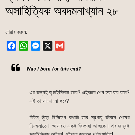
অসাহিত্যিক অবদমনাখ্যান ২৮
শেয়ার করুন:
F
W
M
X
G
a
h
e
m
c
at
s
ai
Was I born for this end?
e
s
s
l
b
A
e
o
p
n
এর জন্যই জন্মাইসিলাম তবে? এইভাবে শেষ হয়া যাব বলে?
এই তা-না-না-না করে?
o
p
g
k
er
কিটস্ ছুঁড়ে দিসিলেন কথাটা তার স্বল্পায়ু জীবনে শেষের
দিনগুলাতে। আমারও একই জিজ্ঞাসা আজকে। এর জন্যই
জন্মাইসিলাম তাইলে! এইধারা জান্তব পরিসমাপ্তি!