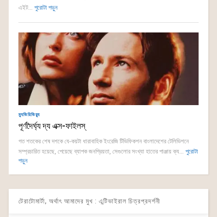
এইট...
পুরোটা পড়ুন
ম্যুভিরিভিয়্যু
পূর্ণদৈর্ঘ্য দ্য এক্স-ফাইলস্
গত শতকের শেষ দশকে যে-কয়টা ধারাবাহিক ইংরেজি টিভিফিকশন বাংলাদেশের টেলিভিশনে
সম্প্রচারিত হয়েছে, পেয়েছে ব্যাপক জনপ্রিয়তা, সেগুলোর সংখ্যা হাতের পাঞ্জায় ক্য...
পুরোটা
পড়ুন
টেরাটোমার্টা, অর্থাৎ আমাদের মুখ : এন্টিভাইরাল চিত্রপ্রদর্শনী