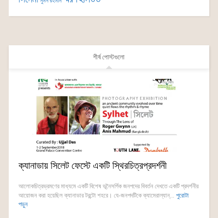
সুমন রহমান
শীর্ষ পোস্টগুলো
ক্যানাডায় সিলেট ফেস্টে একটি স্থিরচিত্রপ্রদর্শনী
আলোকচিত্রভ্রমণের মাধ্যমে একটি বিশেষ ভূনৈসর্গিক জনপদের বিবর্তন দেখতে একটি প্রদর্শনীর
আয়োজন করা হয়েছিল ক্যানাডার টরন্টো শহরে। যে-জনপদটিকে ক্যামেরাল্যান্...
পুরোটা
পড়ুন