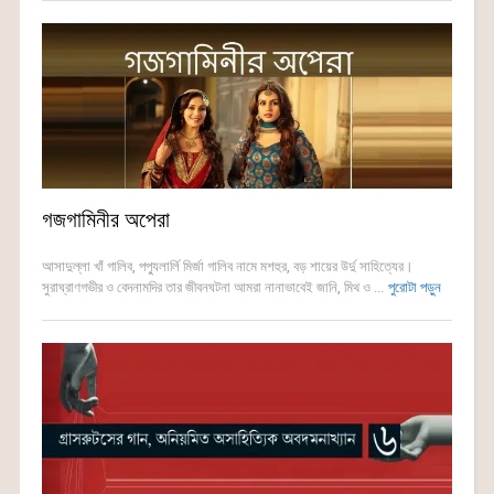
গজগামিনীর অপেরা
আসাদুল্লা খাঁ গালিব, পপ্যুলার্লি মির্জা গালিব নামে মশহুর, বড় শায়ের উর্দু সাহিত্যের।
সুরাঘ্রাণগভীর ও বেদনামদির তার জীবনঘটনা আমরা নানাভাবেই জানি, মিথ ও ...
পুরোটা পড়ুন