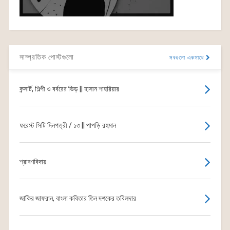
সাম্প্রতিক পোস্টগুলো
সবগুলো একসাথে
কন্সার্ট, শিল্পী ও বর্বরের ভিড় || হাসান শাহরিয়ার
ফরেস্ট সিটি দিনপত্রী / ১৩ || পাপড়ি রহমান
শ্রাবণবিদায়
জাকির জাফরান, বাংলা কবিতার তিন দশকের তবিলদার