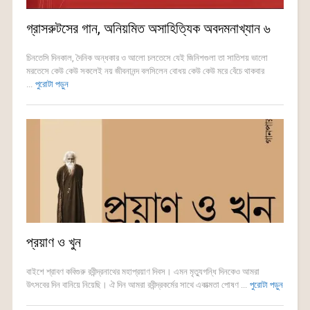
গ্রাসরুটসের গান, অনিয়মিত অসাহিত্যিক অবদমনাখ্যান ৬
চিনতেসি দিনকাল, দৈনিক অন্ধকার ও আলো চলতেসে যেই জিনিশগুলা তা সাতিশয় ভালো
মরতেসে কেউ কেউ সকলেই নয় জীবনানন্দ বলসিলেন বোধয় কেউ কেউ মরে বেঁচে থাকবার
...
পুরোটা পড়ুন
প্রয়াণ ও খুন
বাইশে শ্রাবণ কবিগুরু রবীন্দ্রনাথের মহাপ্রয়াণ দিবস। এমন মৃত্যুগন্ধি দিনকেও আমরা
উৎসবের দিন বানিয়ে নিয়েছি। ঐ দিন আমরা রবীন্দ্রকর্মের সাথে একাত্মতা পোষণ ...
পুরোটা পড়ুন