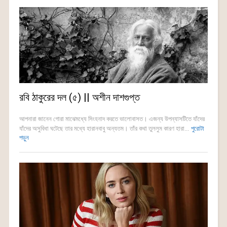
রবি ঠাকুরের দল (৫) || অশীন দাশগুপ্ত
আপনারা জানেন গোরা মাঝেমধ্যে সিংহনাদ করতে ভালোবাসত। এজন্য উপন্যাসটিতে যাঁদের
যাঁদের অসুবিধা ঘটেছে তার মধ্যে হারানবাবু অন্যতম। তাঁর কথা তুললুম কারণ হারা...
পুরোটা
পড়ুন