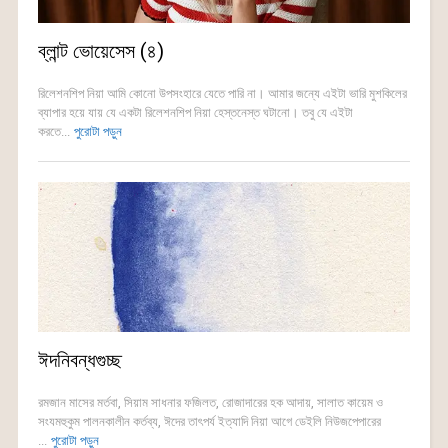
ব্লান্ট ভোয়েসেস (৪)
রিলেশনশিপ নিয়া আমি কোনো উপসংহারে যেতে পারি না। আমার জন্যে এইটা ভারি মুশকিলের
ব্যাপার হয়ে যায় যে একটা রিলেশনশিপ নিয়া হেস্তনেস্ত ঘটানো। তবু যে এইটা
করতে...
পুরোটা পড়ুন
ঈদনিবন্ধগুচ্ছ
রমজান মাসের মর্তবা, সিয়াম সাধনার ফজিলত, রোজাদারের হক আদায়, সালাত কায়েম ও
সংযমহুকুম পালনকালীন কর্তব্য, ঈদের তাৎপর্য ইত্যাদি নিয়া আগে ডেইলি নিউজপেপারের
...
পুরোটা পড়ুন