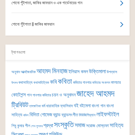
শোনো পুঁইপাতা, জাকির জাফরান ও এক গার্ডেনারের গান
শোনো পুঁইপাতা || জাকির জাফরান
ট্যাগগুলো
আহমদ মিনহাজ
উক্তিমালা
ইলিয়াস কমল
অনুবাদ
আত্মজৈবনিক
উপন্যাস
কবিতা
কবি
কালচার
কথাসাহিত্য
কবিতার গানপার
কথাসাহিত্যিক
কবিতার সংকলন
উৎসব
জাহেদ আহমদ
কোটেশন্স
চয়ন ও অনুবাদন
গান
গানপার কবিতার
ট্রিবিউট
বই
বইমেলা
বাংলা গান
বাংলা
ধর্ম
ধারাবাহিক
ফ্যাসিবাদ
তাৎক্ষণিকা
লাইফস্টাইল
বিদিতা গোমেজ
ব্যান্ড
সাহিত্য
ব্যান্ডসংগীত
মিউজিশিয়্যান
বাউল
সংস্কৃতি
সমাজ
সাহিত্য
শ্রদ্ধা
সরোজ মোস্তফা
শিবু কুমার শীল
শেখ লুৎফর
সিনেমা
স্মরণ
হলিউড