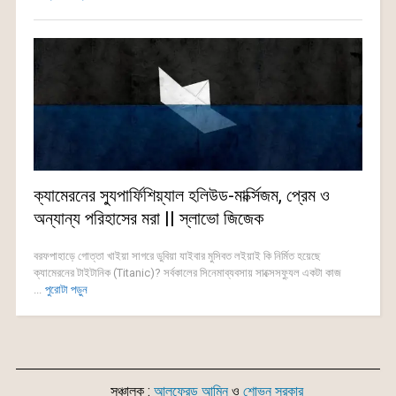
ক্যামেরনের স্যুপার্ফিশিয়্যাল হলিউড-মার্ক্সিজম, প্রেম ও
অন্যান্য পরিহাসের মরা || স্লাভো জিজেক
বরফপাহাড়ে গোত্তা খাইয়া সাগরে ডুবিয়া যাইবার মুসিবত লইয়াই কি নির্মিত হয়েছে
ক্যামেরনের টাইটানিক (Titanic)? সর্বকালের সিনেমাব্যবসায় সাক্সেসফ্যুল একটা কাজ
...
পুরোটা পড়ুন
সঞ্চালক :
আলফ্রেড আমিন
ও
শোভন সরকার