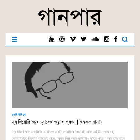
ম্যুভিরিভিয়্যু
দ্য থিয়োরি অফ ম্যারেজ অ্যান্ড ল্যভ || ইমরুল হাসান
‘দ্য থিওরি অফ এভরিথিং’ এমনিতে একটা সামাজিক সিনেমা; কারণ এইটা দেখায় যে,
সোসাইটিতে ডিভোর্স হইতেই পারে; আবার বিয়া করার ঘটনাটাও ঘটতে পারে। আর তার মানে