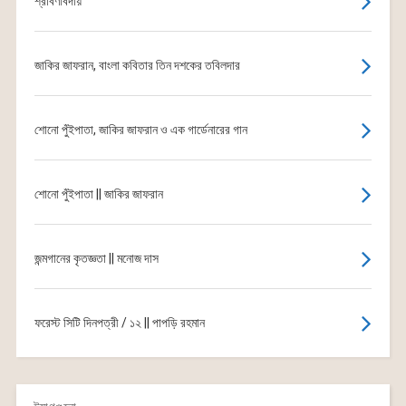
শ্রাবণবিদায়
জাকির জাফরান, বাংলা কবিতার তিন দশকের তবিলদার
শোনো পুঁইপাতা, জাকির জাফরান ও এক গার্ডেনারের গান
শোনো পুঁইপাতা || জাকির জাফরান
জন্মগানের কৃতজ্ঞতা || মনোজ দাস
ফরেস্ট সিটি দিনপত্রী / ১২ || পাপড়ি রহমান