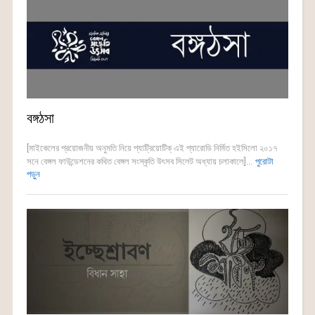
বঙ্গঠসা
[মাইকেলের প্রয়োজনীয় অনুমতি নিয়ে প্যাট্রিয়োটিক্ এই প্যারোডি নির্মিত হইসিলো ২০১৭
সনে বেঙ্গল ফাউন্ডেশনের কথিত বেঙ্গল সংস্কৃতি উৎসব সিলেট অধ্যায় চলাকালে]...
পুরোটা
পড়ুন