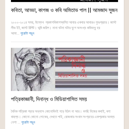
কবিতা, আড্ডা, কাগজ ও কবি অমিতাভ পাল || আমজাদ সুজন
২০০০-২০১৪ সময়, উল্লেখ প্রকাশবিকাশস্থগিত আবার একবার আবারও পুনঃপ্রচার। জাস্ট
লীভ ইট, জাস্ট রিপিট। ভূমি জরিপ। নানা ঘটনা ঘটার যুগে অসংখ্য কবিবন্ধু হয়
আমা...
পুরোটা পড়ুন
পত্রিকাজ্ঞানী, দিনান্ধ ও মিডিয়াশাসিত সময়
দৈনিক পত্রিকা পড়ার অভ্যাস কোনোদিনই গড়ে উঠল না আর। বলছি নিজের কথাই, বলা
বাহুল্য। কোনো কোনো লোকের, দেখতে পাই, রোজকার সংবাদ সংগ্রহের একপ্রকার অদম্য
নেশা ...
পুরোটা পড়ুন