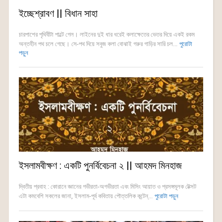
ইচ্ছেশ্রাবণ || বিধান সাহা
চারপাশের পৃথিবীটা পাল্টে গেল। লাইনের দুই ধার ধরেই কলাক্ষেতের ভেতর দিয়ে একই রকম
অন্তহীন পথ চলে গেছে। সে-পথ দিয়ে সবুজ কলা বোঝাই গরুর গাড়ির সারি চল...
পুরোটা
পড়ুন
ইসলামবীক্ষণ : একটি পুনর্বিবেচনা ২ || আহমদ মিনহাজ
দ্বিতীয় প্রবাহ : কোরানে জ্ঞানের গভীরতা-অগভীরতা এবং মিসিং আয়াত ও প্রসঙ্গমূলক টেক্সট
এটা কমবেশি সকলের জানা, ইসলাম-পূর্ব কবিতায় পৌত্তলিক কন্টেন্...
পুরোটা পড়ুন