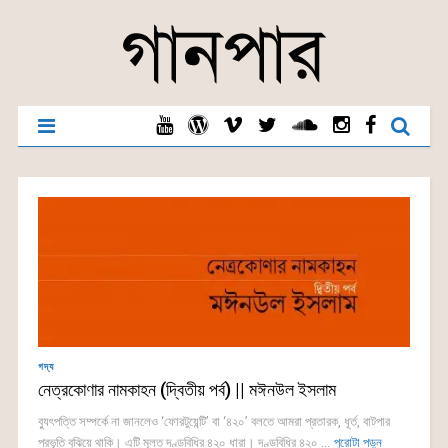
গদ্য
নেত্রকোণার নামকাহন (দ্বিতীয় পর্ব) || মঈনউল ইসলাম
ব্যুৎপত্তি সম্পর্কে না জানলেও ‘ফোরটুয়েন্টি’ বা ‘৪২০’ বলতে আমরা প্রতারক, ধূর্ত, বাটপার
প্রভৃতি বুঝিয়ে থাকি। এটি মূলত দণ্ডবিধির ৪২০ ধারা। দণ্ডবিধির ৪২০ ...
পুরোটা পড়ুন