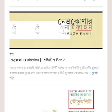
গদ্য
নেত্রকোণার নামকাহন || মঈনউল ইসলাম
‘ভদ্রে! আপনার কেশরাজি গুটাইয়া রাখিবেন কি?’ পাশের আসনে উপবিষ্ট সুন্দরী রমণীর চুলগুলো
বাতাসে বারবার মুখের ওপর আসায় তাকে শুধালাম। তিনি চুলগুলো গোছাতে গোছ...
পুরোটা
পড়ুন