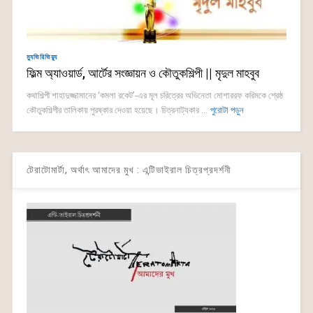
ম্যুভিরিভিয়্যু
ফিল্ম অ্যাওয়ার্ড, আর্টের সংজ্ঞায়ন ও কৌতুকশিল্পী || মৃদুল মাহবুব
কথা‌শিল্পী শাহাদুজ্জামানের ‘কমলা রকেট’-এর মূল চ‌রিত্রের অ‌ভিনেতা মোশাররফ ক‌রিমকে শ্রেষ্ঠ
কৌতুকশিল্পীর তা‌লিকায় পুরষ্কার দেওয়া হয়েছে। চিত্রনাট্যকা‌র ...
পুরোটা পড়ুন
টেরাটোমার্টা, অর্থাৎ আমাদের মুখ : এন্টিভাইরাল চিত্রপ্রদর্শনী