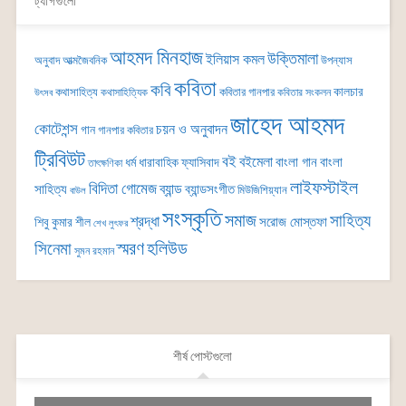
ট্যাগগুলো
আহমদ মিনহাজ
উক্তিমালা
ইলিয়াস কমল
অনুবাদ
আত্মজৈবনিক
উপন্যাস
কবিতা
কবি
কালচার
কথাসাহিত্য
কবিতার গানপার
কথাসাহিত্যিক
কবিতার সংকলন
উৎসব
জাহেদ আহমদ
কোটেশন্স
চয়ন ও অনুবাদন
গান
গানপার কবিতার
ট্রিবিউট
বই
বইমেলা
বাংলা গান
বাংলা
ধর্ম
ধারাবাহিক
ফ্যাসিবাদ
তাৎক্ষণিকা
লাইফস্টাইল
বিদিতা গোমেজ
ব্যান্ড
সাহিত্য
ব্যান্ডসংগীত
মিউজিশিয়্যান
বাউল
সংস্কৃতি
সমাজ
সাহিত্য
শ্রদ্ধা
সরোজ মোস্তফা
শিবু কুমার শীল
শেখ লুৎফর
সিনেমা
স্মরণ
হলিউড
সুমন রহমান
শীর্ষ পোস্টগুলো