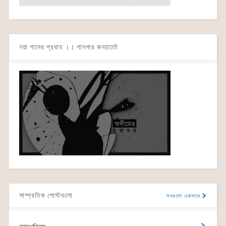
নয়া গানের প্রবাহ ।। গানপার কনচার্তো
সাম্প্রতিক পোস্টগুলো
সবগুলো একসাথে