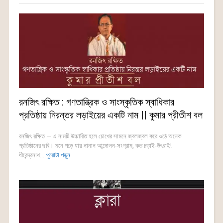
রনজিৎ রক্ষিত : গণতান্ত্রিক ও সাংস্কৃতিক স্বাধিকার
প্রতিষ্ঠায় নিরন্তর লড়াইয়ের একটি নাম || কুমার প্রীতীশ বল
রনজিৎ রক্ষিত — এ নামটি উচ্চারিত হলে চোখের সামনে জ্বলজ্বল করে ওঠে অনেক
প্রতিষ্ঠানের ছবি। মনে পড়ে যায় নানান আন্দোলন-সংগ্রাম, কত চড়াই-উৎরাই!
ধীরেন্দ্রনাথ...
পুরোটা পড়ুন