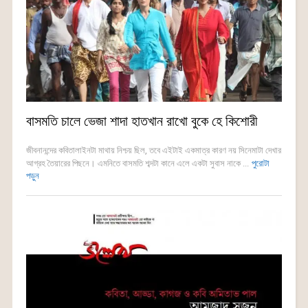
বাসমতি চালে ভেজা শাদা হাতখান রাখো বুকে হে কিশোরী
জীবনানন্দের কবিতালাইনটা মাথায় নিশ্চয় ছিল, তবে এইটাই একমাত্র কারণ নয় সিনেমাটা দেখার
আগ্রহ তৈয়ারের পিছনে। এমনিতে বাসমতি শব্দটা কানে এলে একটা সুবাস নাকে ...
পুরোটা
পড়ুন