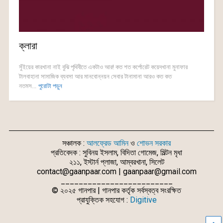
ক্লারা
সুঁইয়ের কারখানা নাই বুঝি পৃথিবীতে একটাও আর! কত শত কর্পোরেট কয়েদখানা মুনাফার
টালবাহানা সামাজিক ব্যবসা আর মানবোন্নয়ন সেবার টানামানা আরও কত কত
নতমস...
পুরোটা পড়ুন
সঞ্চালক :
আলফ্রেড আমিন
ও
শোভন সরকার
প্রতিবেদক : সুবিনয় ইসলাম, বিদিতা গোমেজ, মিল্টন মৃধা
২১১, ইস্টার্ন প্লাজা, আম্বরখানা, সিলেট
contact@gaanpaar.com | gaanpaar@gmail.com
_________________________
© ২০২৫ গানপার | গানপার কর্তৃক সর্বস্বত্ব সংরক্ষিত
প্রাযুক্তিক সহযোগ :
Digitive