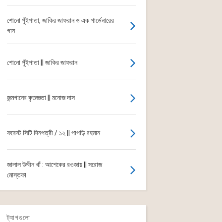
শোনো পুঁইপাতা, জাকির জাফরান ও এক গার্ডেনারের
গান
শোনো পুঁইপাতা || জাকির জাফরান
জন্মগানের কৃতজ্ঞতা || মনোজ দাস
ফরেস্ট সিটি দিনপত্রী / ১২ || পাপড়ি রহমান
জালাল উদ্দীন খাঁ : আশেকের রওজায় || সরোজ
মোস্তফা
ট্যাগগুলো