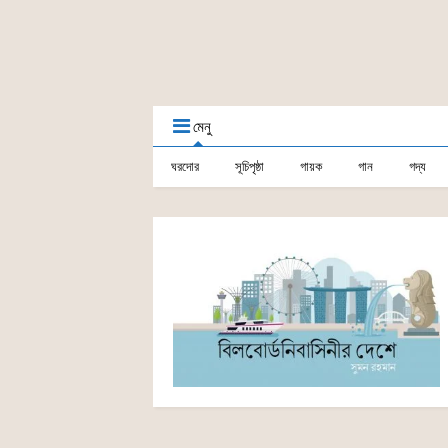
মেনু
ঘরদোর
সূচিপৃষ্ঠা
গায়ক
গান
গদ্য