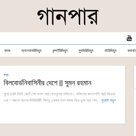
বাদক
অ্যালবামরিভিয়্যু
কন্সার্টরিভিয়্যু
ম্যুভিরিভিয়্যু
বইরিভিয়্যু
কথাবার্
গদ্য
বিলবোর্ডনিবাসিনীর দেশে || সুমন রহমান
পুরো চারটা দিনই কেটে গেল গুগল আর ফেসবুকের অফিসে। অফিসের কনসেপ্টই পাল্টে দিয়েছে
এরা। শুরুতে অনেক সিকিউরিটি, কিন্তু একবার যখন ব্যাজ নিয়ে ঢুকে পড়া গেল...
পুরোটা পড়ুন