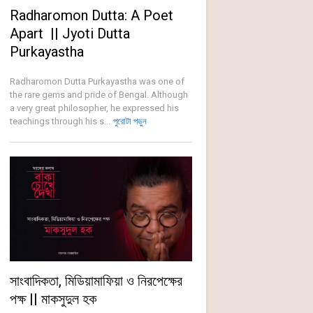
Radharomon Dutta: A Poet
Apart || Jyoti Dutta
Purkayastha
Radharomon Dutta Purkayastha was one of
the rare gems and pride of Bengal. Although
a very great philosopher, he expressed his
teachings through his s...
পুরোটা পড়ুন
সাংবাদিকতা, মিডিয়ামাফিয়া ও নিরপেক্ষের
পক্ষ || মাকসুদুল হক