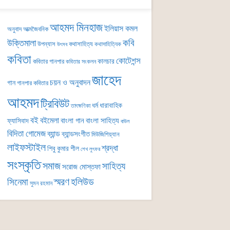
আহমদ মিনহাজ
ইলিয়াস কমল
অনুবাদ
আত্মজৈবনিক
কবি
উক্তিমালা
উপন্যাস
কথাসাহিত্য
কথাসাহিত্যিক
উৎসব
কবিতা
কোটেশন্স
কালচার
কবিতার গানপার
কবিতার সংকলন
জাহেদ
চয়ন ও অনুবাদন
গান
গানপার কবিতার
আহমদ
ট্রিবিউট
ধর্ম
ধারাবাহিক
তাৎক্ষণিকা
বই
বইমেলা
বাংলা গান
বাংলা সাহিত্য
ফ্যাসিবাদ
বাউল
বিদিতা গোমেজ
ব্যান্ড
ব্যান্ডসংগীত
মিউজিশিয়্যান
লাইফস্টাইল
শ্রদ্ধা
শিবু কুমার শীল
শেখ লুৎফর
সংস্কৃতি
সমাজ
সাহিত্য
সরোজ মোস্তফা
সিনেমা
স্মরণ
হলিউড
সুমন রহমান