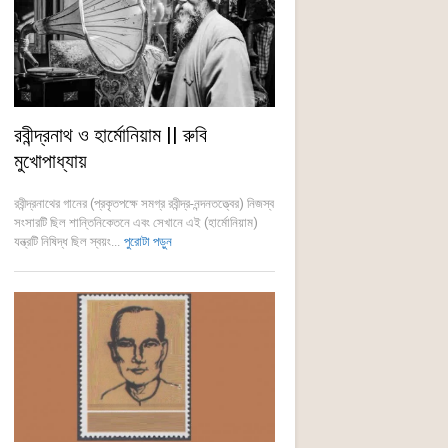
রবীন্দ্রনাথ ও হার্মোনিয়াম || রুবি
মুখোপাধ্যায়
রবীন্দ্রনাথের গানের (প্রকৃতপক্ষে সমগ্র রবীন্দ্র-নন্দনতত্ত্বের) নিজস্ব
সংসারটি ছিল শান্তিনিকেতনে এবং সেখানে এই (হার্মোনিয়াম)
যন্ত্রটি নিষিদ্ধ ছিল স্বয়ং...
পুরোটা পড়ুন