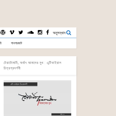
অনুসন্ধান
তা
গানপারঘাট
টেরাটোমার্টা, অর্থাৎ আমাদের মুখ : এন্টিভাইরাল
চিত্রপ্রদর্শনী