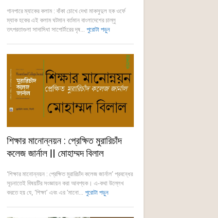
গানপারে ম্যাকের কলাম : বাঁকা চোখে দেখা মাকসুদুল হক ওর্ফে
ম্যাক হকের এই কলাম ঘটমান বর্তমান বাংলাদেশের চাল্লু
তৎপরতাগুলা সাদাসিধা সাপোর্টারের দৃষ...
পুরোটা পড়ুন
শিক্ষার মানোন্নয়ন : প্রেক্ষিত মুরারিচাঁদ
কলেজ জার্নাল || মোহাম্মদ বিলাল
‘শিক্ষার মানোন্নয়ন : প্রেক্ষিত মুরারিচাঁদ কলেজ জার্নাল’ প্রবন্ধের
সূচনাতেই বিষয়টির সংজ্ঞায়ন করা আবশ্যক। এ-কথা উল্লেখ
করতে হয় যে, ‘শিক্ষা’ এবং এর ‘মানো...
পুরোটা পড়ুন