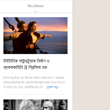
শীর্ষ পোস্টগুলো
টাইটানিক সাউন্ডট্র্যাক নির্মাণ ও
ব্যবসাকাহিনি || প্রিসিলা হক
[গানের শুধু চিত্ত নয়, বিত্তের খবরটাও দরকার রাখা। আজকের
দুনিয়ায় বিত্তনিরপেক্ষ কোনোই চিত্তবৃত্তি খুঁজে পাওয়া যাবে না
তা হয়তো নয়, যাবে; বেসাতিবিত্তের এই ...
পুরোটা পড়ুন