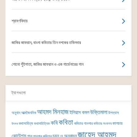
শ্রাবণবিদায়
জাকির জাফরান, বাংলা কবিতার তিন দশকের তবিলদার
শোনো পুঁইপাতা, জাকির জাফরান ও এক গার্ডেনারের গান
ট্যাগগুলো
আহমদ মিনহাজ
উক্তিমালা
ইলিয়াস কমল
অনুবাদ
আত্মজৈবনিক
উপন্যাস
কবিতা
কবি
কালচার
কথাসাহিত্য
কবিতার গানপার
কথাসাহিত্যিক
কবিতার সংকলন
উৎসব
জাহেদ আহমদ
কোটেশন্স
চয়ন ও অনুবাদন
গান
গানপার কবিতার