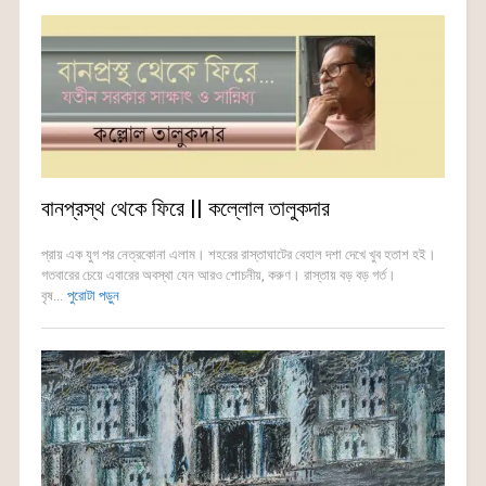
বানপ্রস্থ থেকে ফিরে || কল্লোল তালুকদার
প্রায় এক যুগ পর নেত্রকোনা এলাম। শহরের রাস্তাঘাটের বেহাল দশা দেখে খুব হতাশ হই।
গতবারের চেয়ে এবারের অবস্থা যেন আরও শোচনীয়, করুণ। রাস্তায় বড় বড় গর্ত।
বৃষ...
পুরোটা পড়ুন