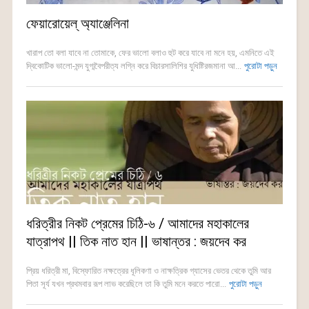
ফেয়ারোয়েল্ অ্যাঞ্জেলিনা
খারাপ তো বলা যাবে না তোমাকে, ফের ভালো বলাও হুট করে যাবে না মনে হয়, এমনিতে এই
দ্বিকোটিক ভালো-মন্দ যুগ্মবৈপরীত্য লগ্নি করে বিচারসালিশির যুধিষ্টিরজমানা আ...
পুরোটা পড়ুন
ধরিত্রীর নিকট প্রেমের চিঠি-৬ / আমাদের মহাকালের
যাত্রাপথ || তিক নাত হান || ভাষান্তর : জয়দেব কর
প্রিয় ধরিত্রী মা, বিস্ফোরিত নক্ষত্রের ধূলিকণা ও নাক্ষত্রিক গ্যাসের ভেতর থেকে তুমি আর
পিতা সূর্য যখন প্রথমবার রূপ লাভ করেছিলে তা কি তুমি মনে করতে পারো...
পুরোটা পড়ুন