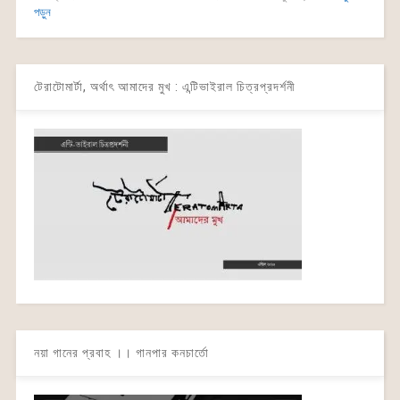
পড়ুন
টেরাটোমার্টা, অর্থাৎ আমাদের মুখ : এন্টিভাইরাল চিত্রপ্রদর্শনী
নয়া গানের প্রবাহ ।। গানপার কনচার্তো