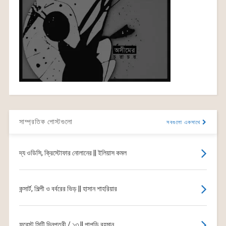
সাম্প্রতিক পোস্টগুলো
সবগুলো একসাথে
দ্য ওডিসি, ক্রিস্টোফার নোলানের || ইলিয়াস কমল
কন্সার্ট, শিল্পী ও বর্বরের ভিড় || হাসান শাহরিয়ার
ফরেস্ট সিটি দিনপত্রী / ১৩ || পাপড়ি রহমান