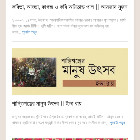
কবিতা, আড্ডা, কাগজ ও কবি অমিতাভ পাল || আমজাদ সুজন
২০০০-২০১৪ সময়, উল্লেখ প্রকাশবিকাশস্থগিত আবার একবার আবারও পুনঃপ্রচার। জাস্ট
লীভ ইট, জাস্ট রিপিট। ভূমি জরিপ। নানা ঘটনা ঘটার যুগে অসংখ্য কবিবন্ধু হয়
আমা...
পুরোটা পড়ুন
শান্তিগঞ্জের মানুষ উৎসব || ইভা রায়
মানুষের অন্তরের সৌন্দর্য আর ঐশ্বর্যের অন্বেষণ যারা করেন, তারাই বাউল। মানুষ হওয়ার
সাধনায় ব্রতী তারা।অল্পে সন্তুষ্ট থাকার দীক্ষা দেন। সুর আর সংগীতকে আশ্...
পুরোটা পড়ুন