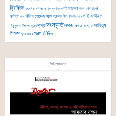
ট্রিবিউট
বই
বইমেলা
বাংলা গান
বাংলা
ধর্ম
ধারাবাহিক
ফ্যাসিবাদ
তাৎক্ষণিকা
লাইফস্টাইল
বিদিতা গোমেজ
ব্যান্ড
সাহিত্য
ব্যান্ডসংগীত
মিউজিশিয়্যান
বাউল
সংস্কৃতি
সমাজ
সাহিত্য
শ্রদ্ধা
সরোজ মোস্তফা
শিবু কুমার শীল
শেখ লুৎফর
সিনেমা
স্মরণ
হলিউড
সুমন রহমান
শীর্ষ পোস্টগুলো