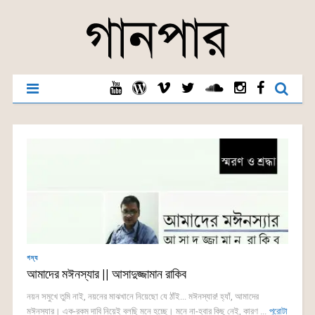
গদ্য
আমাদের মঈনস্যার || আসাদুজ্জামান রাকিব
নয়ন সমুখে তুমি নাই, নয়নের মাঝখানে নিয়েছো যে ঠাঁই... মঈনস্যার! হ্যাঁ, আমাদের
মঈনস্যার। এক-রকম দাবি নিয়েই বলছি মনে হচ্ছে। মনে না-হবার কিছু নেই, কারণ ...
পুরোটা