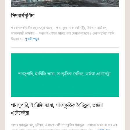
সিদ্ধার্থপূর্ণিমা
পায়রাপালকবিধৌত জ্যোৎস্না ঝরছে। পাতা-বুজে-থাকা রেইনট্রি, নির্বাতাস নারকৈল,
আবেদনময়ী আমগাছ — সকলেই গোসল সারছে ঝরা জ্যোৎস্নাজলে। বেবাক দুনিয়া আজি
উড়ন্ত ব...
পুরোটা পড়ুন
পানসুপারি, ইংরিজি ভাষা, সাংস্কৃতিক বৈচিত্র্য, তর্জমা
এটেসেট্রা
ভাষার স্বাতন্ত্র্য যত, দুনিয়ায়, এরচেয়ে বেশি সাংস্কৃতিক স্বাতন্ত্র্য। কোনো ভাবনা বা ভাব এক-