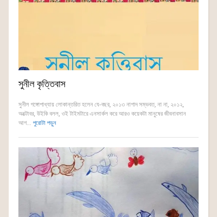
সুনীল কৃত্তিবাস
সুনীল গঙ্গোপাধ্যায় লোকান্তরিত হলেন যে-বছর, ২০১৩ নাগাদ সম্ভবত, না না, ২০১২,
অক্টোবর, উইকি বলল, ওই টাইমটারে এনসার্কল করে আরও কয়েকটা মানুষের জীবনাবসান
আগ...
পুরোটা পড়ুন