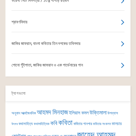
ফরেস্ট সিটি দিনপত্রী / ১৩ || পাপড়ি রহমান
শ্রাবণবিদায়
জাকির জাফরান, বাংলা কবিতার তিন দশকের তবিলদার
শোনো পুঁইপাতা, জাকির জাফরান ও এক গার্ডেনারের গান
ট্যাগগুলো
আহমদ মিনহাজ
উক্তিমালা
ইলিয়াস কমল
অনুবাদ
আত্মজৈবনিক
উপন্যাস
কবিতা
কবি
কালচার
কথাসাহিত্য
কবিতার গানপার
কথাসাহিত্যিক
কবিতার সংকলন
উৎসব
জাহেদ আহমদ