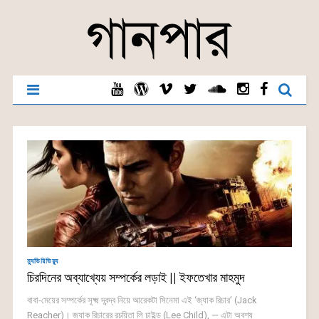
ম্যুভিরিভিয়্যু
চিরদিনের অব্যাখ্যেয় সম্পর্কের লড়াই || ইফতেখার মাহমুদ
বাবা-মেয়ের সম্পর্কের সূক্ষ্ম দ্বন্দ্ব নিয়ে আরেকটা সিনেমা এই ‘জ্যাক রিচার’ (Jack
Reacher)। জ্যাক রিচারের রচয়িতা লি চাইল্ড (Lee Child), — এটা অবশ্য