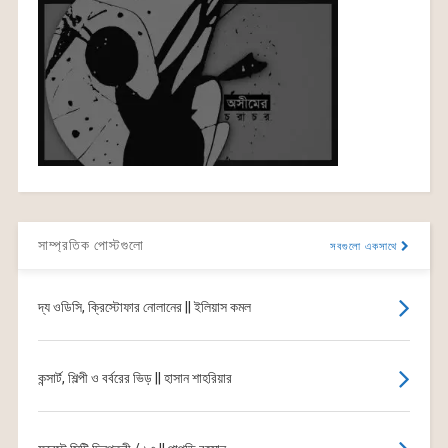
সাম্প্রতিক পোস্টগুলো
সবগুলো একসাথে
দ্য ওডিসি, ক্রিস্টোফার নোলানের || ইলিয়াস কমল
কন্সার্ট, শিল্পী ও বর্বরের ভিড় || হাসান শাহরিয়ার