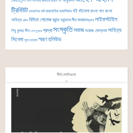
কোটেশন্স
চয়ন ও অনুবাদন
গান
গানপার কবিতার
ট্রিবিউট
বই
বইমেলা
বাংলা গান
বাংলা
ধর্ম
ধারাবাহিক
ফ্যাসিবাদ
তাৎক্ষণিকা
লাইফস্টাইল
বিদিতা গোমেজ
ব্যান্ড
সাহিত্য
ব্যান্ডসংগীত
মিউজিশিয়্যান
বাউল
সংস্কৃতি
সমাজ
সাহিত্য
শ্রদ্ধা
সরোজ মোস্তফা
শিবু কুমার শীল
শেখ লুৎফর
সিনেমা
স্মরণ
হলিউড
সুমন রহমান
শীর্ষ পোস্টগুলো