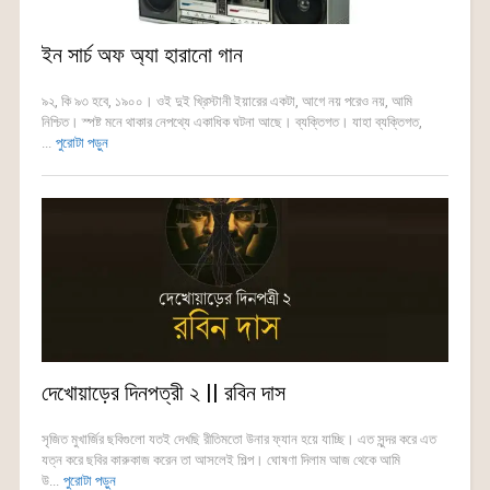
ইন সার্চ অফ অ্যা হারানো গান
৯২, কি ৯৩ হবে, ১৯০০। ওই দুই খ্রিস্টানী ইয়ারের একটা, আগে নয় পরেও নয়, আমি
নিশ্চিত। স্পষ্ট মনে থাকার নেপথ্যে একাধিক ঘটনা আছে। ব্যক্তিগত। যাহা ব্যক্তিগত,
...
পুরোটা পড়ুন
দেখোয়াড়ের দিনপত্রী ২ || রবিন দাস
সৃজিত মুখার্জির ছবিগুলো যতই দেখছি রীতিমতো উনার ফ্যান হয়ে যাচ্ছি। এত সুন্দর করে এত
যত্ন করে ছবির কারুকাজ করেন তা আসলেই শিল্প। ঘোষণা দিলাম আজ থেকে আমি
উ...
পুরোটা পড়ুন