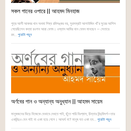
সকল গানের ওপারে || আহমদ মিনহাজ
পুত্র আলী আকবর খান অথবা শিষ্য রবিশঙ্কর নয়, সুরসম্রাট আলাউদ্দিন খাঁ’র সুরের আশিস
পেয়েছিলেন কন্যা রওশন আরা বেগম। ওস্তাদ আমির খান যেমন মানছেন — সেতারে
রব...
পুরোটা পড়ুন
অর্ণবের গান ও অন্যান্য অনুধ্যান || আহমদ সায়েম
মানুষজনের ভিড়ে নিজেকে যেভাবে দেখতে পাই, ছুঁতে পারি নিঃশ্বাস, চিন্তার বিন্দুবিসর্গ—তার
একবিন্দুও যেন পাই না একা হয়ে গেলে। আশ্চর্য না? মানুষ যত একা হয...
পুরোটা পড়ুন