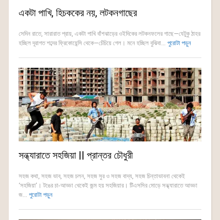
একটা পাখি, হিচককের নয়, লটকনগাছের
সেদিন রাতে, সারারাত প্রায়, একটা পাখি বাঁশঝাড়ের ওইদিকের লটকনফলের গাছে—যেটুকু ঠাহর
হচ্ছিল দূরাগত শব্দের ফ্রিকোয়েন্সি থেকে—চেঁচিয়ে গেল। মনে হচ্ছিল বুঝিবা...
পুরোটা পড়ুন
সন্ধ্যারাতে সহজিয়া || প্রান্তর চৌধুরী
সহজ কথা, সহজ ভাব, সহজ চলন, সহজ সুর ও সহজ বাদ্য, সহজ চিন্তাভাবনা থেকেই
‘সহজিয়া’। টঙের চা-আড্ডা থেকেই জন্ম হয় সহজিয়ার। টিএসসির মোড়ে সন্ধ্যারাতে আড্ডা
জ...
পুরোটা পড়ুন