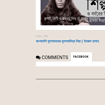
কন্সার্ট, শিল্পী ও বর্বরের ভিড় || হাসান শাহরিয়ার
পরের পোষ্ট
বাংলাদেশি মুসলমানদের মুসলমানিত্ব নিয়া || ইমরুল হাসান
COMMENTS
FACEBOOK: