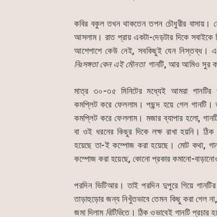
কবির বকুল তখন থাকতেন তপন চৌধুরীর বাসায়। যে
আসলাম। রাত প্রায় একটা-দেড়টার দিকে সবাইকে 
আশেপাশে কেউ নেই, সবকিছুই যেন নিস্তব্ধ। এ
নিঃসঙ্গতা
কেন
এই
মৌনতা
গানটি, আর আমিও সুর ক
মাত্র ৩০-৩৫ মিনিটের মধ্যেই আমরা গানটির প
কমপ্লিট করে ফেললাম। পছন্দ হয়ে গেল গানটি। ত
কমপ্লিট করে ফেললাম। মজার ব্যাপার হলো, গানটি 
বা ওই ধরনের কিছুর দিকে লক্ষ রাখা হয়নি। ঠিক ত
হয়েছে তা-ই কম্পোজ করা হয়েছে। মোট কথা, গান
কম্পোজ করা হয়েছে, কোনো প্রকার কমানো-বাড়ান
পরদিন ভিটিআর। তাই পরদিন দুপুরে গিয়ে গানটির
তাড়াহুড়োর জন্য নিখুঁতভাবে তেমন কিছু করা গেল না
জমা দিলাম
বিটিভি
তে। ঠিক ওভাবেই গানটি প্রচার 