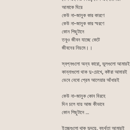
c
at
s
ai
আমাকে ঘিরে
e
s
s
l
কেউ না-জানুক কার কারণে
b
A
e
কেউ না-জানুক কার স্মরণে
o
p
n
কোন পিছুটানে
o
p
g
তবুও জীবন যাচ্ছে কেটে
k
er
জীবনের নিয়মে।।
স্বপ্নগুলো অন্য কারো, ভুলগুলো আমারই
কান্নাগুলো থাক দু-চোখে, কষ্টরা আমারই
ভেবে নেবো প্রেম আলেয়ার আঁধারই
কেউ না-জানুক কোন বিরহে
দিন চলে যায় আজ কীভাবে
কোন পিছুটানে …
ইচ্ছেগুলো থাক হৃদয়ে, ব্যর্থতা আমারই