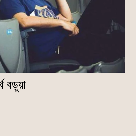
থ বড়ুয়া