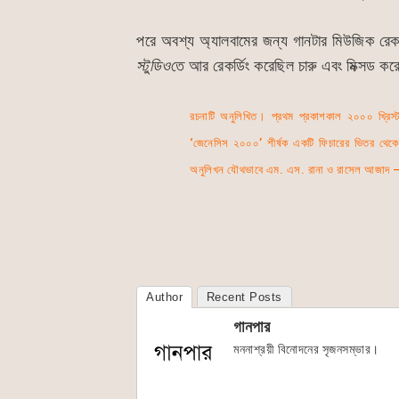
পরে অবশ্য অ্যালবামের জন্য গানটার মিউজিক রেক
স্টুডিও
তে আর রেকর্ডিং করেছিল চারু এবং মিক্সড কর
রচনাটি অনুলিখিত। প্রথম প্রকাশকাল ২০০০ খ্রিস্ট
‘জেনেসিস ২০০০’ শীর্ষক একটি ফিচারের ভিতর থেকে 
অনুলিখন যৌথভাবে এম. এস. রানা ও রাসেল আজাদ 
Author
Recent Posts
গানপার
মননাশ্রয়ী বিনোদনের সৃজনসম্ভার।