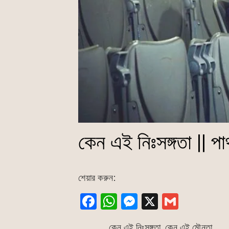
কেন এই নিঃসঙ্গতা || পার্
শেয়ার করুন:
F
W
M
X
G
a
h
e
m
কেন এই নিঃসঙ্গতা, কেন এই মৌনতা