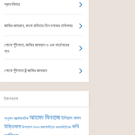
শ্রাবণবিদায়
জাকির জাফরান, বাংলা কবিতার তিন দশকের তবিলদার
শোনো পুঁইপাতা, জাকির জাফরান ও এক গার্ডেনারের
গান
শোনো পুঁইপাতা || জাকির জাফরান
ট্যাগগুলো
আহমদ মিনহাজ
ইলিয়াস কমল
অনুবাদ
আত্মজৈবনিক
কবি
উক্তিমালা
উপন্যাস
কথাসাহিত্য
কথাসাহিত্যিক
উৎসব