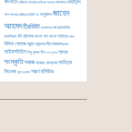
কবিতা
কোটেশন্স
কালচার
কবিতার গানপার
কবিতার সংকলন
জাহেদ
চয়ন ও অনুবাদন
গান
গানপার কবিতার
আহমদ
ট্রিবিউট
ধর্ম
ধারাবাহিক
তাৎক্ষণিকা
বই
বইমেলা
বাংলা গান
বাংলা সাহিত্য
ফ্যাসিবাদ
বাউল
বিদিতা গোমেজ
ব্যান্ড
ব্যান্ডসংগীত
মিউজিশিয়্যান
লাইফস্টাইল
শ্রদ্ধা
শিবু কুমার শীল
শেখ লুৎফর
সংস্কৃতি
সমাজ
সাহিত্য
সরোজ মোস্তফা
সিনেমা
স্মরণ
হলিউড
সুমন রহমান