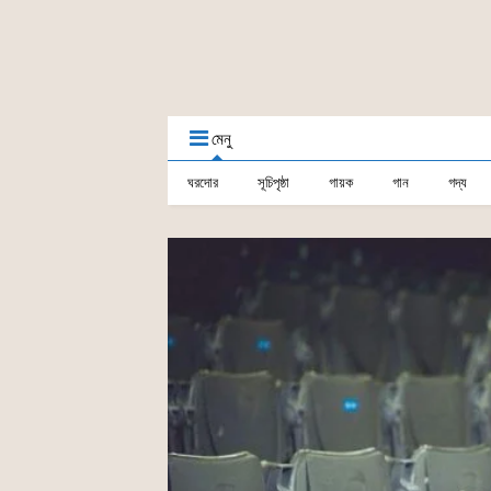
মেনু
ঘরদোর
সূচিপৃষ্ঠা
গায়ক
গান
গদ্য