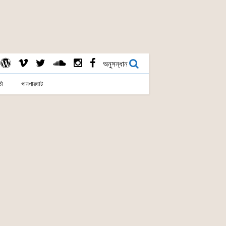
অনুসন্ধান
তা
গানপারঘাট