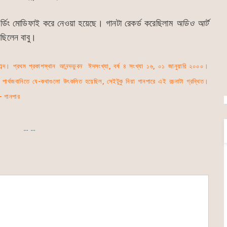
র্ডিং মোডিফাই করে নেওয়া হয়েছে। গানটা রেকর্ড করেছিলাম
অডিও
আর্ট
েছিলেন বাবু।
াব্দ। প্রথম প্রকাশস্থান
আনন্দভুবন
ঈদসংখ্যা, বর্ষ ৪ সংখ্যা ১৬, ০১ জানুয়ারি ২০০০।
পার্থজবানিতে যে-কথাগুলো উৎকলিত হয়েছিল, সেইটুকু নিয়া গানপারে এই রচনাটা গ্রন্থিত।
— গানপার
… …