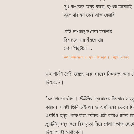
সুখ না-হোক অন্য কারো, দুঃখরা আমারই
ভুলে যাব মন কেন আজ ফেরারী
কেউ না-জানুক কোন হতাশায়
দিন চলে যায় নীরবে হায়
কোন পিছুটানে …
কথা : কবির বকুল ।। সুর : পার্থ বড়ুয়া ।। ব্যান্ড : সোলস্
এই গানটা তৈরি হয়েছে এক-ধরনের নিঃসঙ্গতা আর ম
দিয়েছেন।
’৯৪ সালের ঘটনা।
বিটিভি
র প্রযোজক ফিরোজ মাহ
কাছে। গানটা তিনি চাইলেন দু-একদিনের ভেতর 
একদিন দুপুর থেকে রাত পর্যন্ত চেষ্টা করেও মনের
প্র্যাক্টিস্ বন্ধ করে বিষণ্নতা নিয়ে গেলাম তাজ
দিয়ে গানটা লেখানোর।