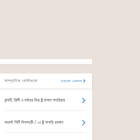
সাম্প্রতিক পোস্টগুলো
সবগুলো একসাথে
কন্সার্ট, শিল্পী ও বর্বরের ভিড় || হাসান শাহরিয়ার
ফরেস্ট সিটি দিনপত্রী / ১৩ || পাপড়ি রহমান