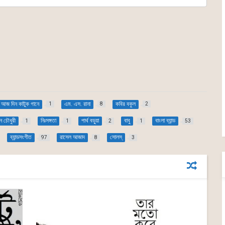
আজ দিন কাটুক গানে
এম. এস. রানা
কবির বকুল
1
8
2
 চৌধুরী
নিঃসঙ্গতা
পার্থ বড়ুয়া
বাবু
বাংলা ব্যান্ড
1
1
2
1
53
ব্যান্ডসংগীত
রাসেল আজাদ
সোলস্
97
8
3