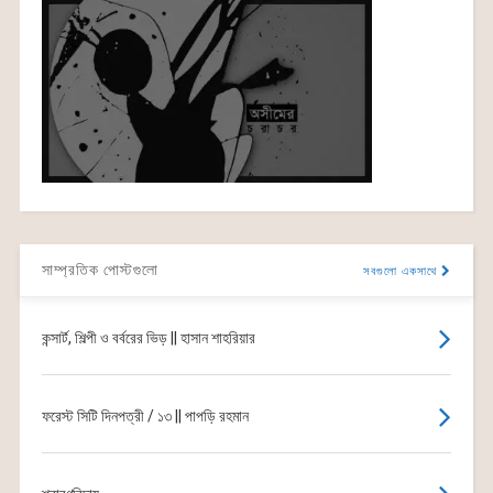
সাম্প্রতিক পোস্টগুলো
সবগুলো একসাথে
কন্সার্ট, শিল্পী ও বর্বরের ভিড় || হাসান শাহরিয়ার
ফরেস্ট সিটি দিনপত্রী / ১৩ || পাপড়ি রহমান