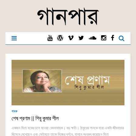
গায়ক
শেষ প্রণাম || শিবু কুমার শীল
একজন মিতা হকের চলে যাওয়া বেদনাদায়ক। বড় ক্ষতি। ঠাকুরের গানকে যারা একটা জীবনাচার
হিসেবে দেখেছেন এবং সেইমতে তাকে নিজের দর্শনে, যাপনে অনুভব করেছেন মিতা