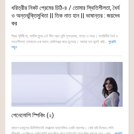
ধরিত্রীর নিকট প্রেমের চিঠি-৪ / তোমার স্থিতিশীলতা, ধৈর্য
ও অন্তর্ভুক্তিমুখিতা || তিক নাত হান || ভাষান্তর : জয়দেব
কর
প্রিয় পৃথিবী মা, অসীম সুন্দর এই নীল গ্রহ তুমি সুগন্ধময়, শান্ত ও সদয়। অপরিসীম ধৈর্য ও
সহনশীলতা তোমাকে এক মহান বোধিসত্ত্ব করে তুলেছে। আমরা যত ভুলই করি...
পুরোটা
পড়ুন
পেনেলোপি স্পিকিং (২)
ব্যালে ড্যান্সের ডিসিপ্লিনটা মারাত্মক অবসেসিভ একটা ব্যাপার। কেউ যদি নিজের গোটা
জীবনটা এর পিছনে ডেডিকেইট করে দিতে পারে তাইলেই তারে দিয়া ব্যালে হবে। পায়...
পুরোটা