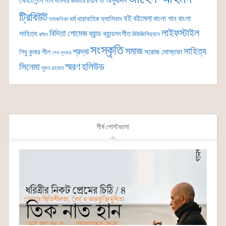
কোটেশন্স
চয়ন ও অনুবাদন
গান
গানপার কবিতার
ট্রিবিউট
বই
বইমেলা
বাংলা গান
বাংলা
ধর্ম
ধারাবাহিক
ফ্যাসিবাদ
তাৎক্ষণিকা
লাইফস্টাইল
বিদিতা গোমেজ
ব্যান্ড
সাহিত্য
ব্যান্ডসংগীত
মিউজিশিয়্যান
বাউল
সংস্কৃতি
সমাজ
সাহিত্য
শ্রদ্ধা
সরোজ মোস্তফা
শিবু কুমার শীল
শেখ লুৎফর
সিনেমা
স্মরণ
হলিউড
সুমন রহমান
শীর্ষ পোস্টগুলো