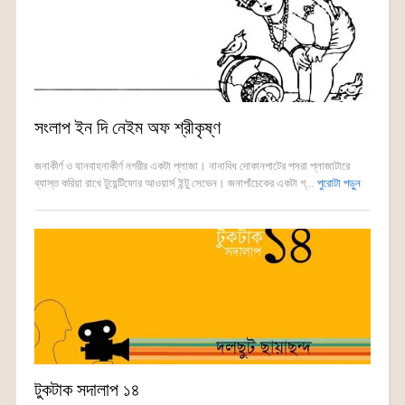
সংলাপ ইন দি নেইম অফ শ্রীকৃষ্ণ
জনাকীর্ণ ও যানবাহনাকীর্ণ নগরীর একটা প্লাজা। নানাবিধ দোকানপাটের পসরা প্লাজাটারে
ব্যাস্ত করিয়া রাখে টুয়েন্টিফোর আওয়ার্স ইন্টু সেভেন। জনাপাঁচেকের একটা গ্...
পুরোটা পড়ুন
টুকটাক সদালাপ ১৪