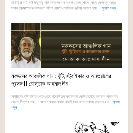
ছেঁউড়িয়া যাই নাই কভু তবু আমি লালনের গান শুনেছি যেমন শোনে লোকে বেদবাক্য অমৃত
সমান প্রেমাস্পদের কথাগুলো শুনিয়া যেমতি প্রেমিকের দুনিয়া উজালা হয়ে ...
পুরোটা পড়ুন
মকদ্দসের আঞ্চলিক গান : ঘুঁটি, স্ট্রাইকার ও অন্তরালের
প্রসঙ্গ || মোস্তাক আহমাদ দীন
‘ক্যারমের ঘুঁটি আঘাত খেতে-খেতে পকেটে ঢুকে যতক্ষণ না নেটে লেগেছে ততক্ষণ পর্যন্ত তার
কোনো নিস্তার নেই’ — আলাপ করতে-করতে কথাটি যখন বলেন মকদ্দস তখন তার রূ...
পুরোটা
পড়ুন