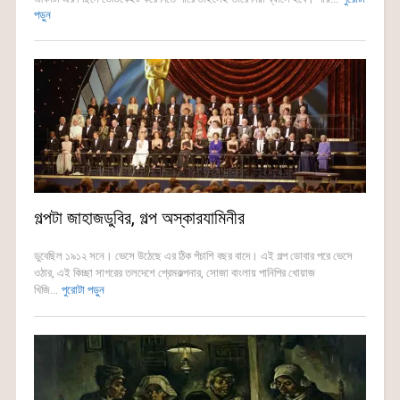
পড়ুন
গল্পটা জাহাজডুবির, গল্প অস্কারযামিনীর
ডুবেছিল ১৯১২ সনে। ভেসে উঠেছে এর ঠিক পঁচাশি বছর বাদে। এই গল্প ডোবার পরে ভেসে
ওঠার, এই কিচ্ছা সাগরের তলদেশে প্রেমকল্পনার, সোজা বাংলায় পানিপির খোয়াজ
খিজি...
পুরোটা পড়ুন