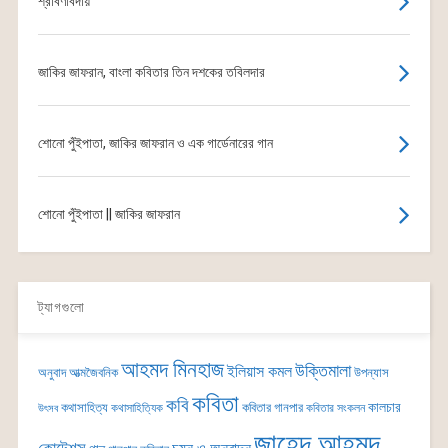
শ্রাবণবিদায়
জাকির জাফরান, বাংলা কবিতার তিন দশকের তবিলদার
শোনো পুঁইপাতা, জাকির জাফরান ও এক গার্ডেনারের গান
শোনো পুঁইপাতা || জাকির জাফরান
ট্যাগগুলো
আহমদ মিনহাজ
উক্তিমালা
ইলিয়াস কমল
অনুবাদ
আত্মজৈবনিক
উপন্যাস
কবিতা
কবি
কালচার
কথাসাহিত্য
কবিতার গানপার
কথাসাহিত্যিক
কবিতার সংকলন
উৎসব
জাহেদ আহমদ