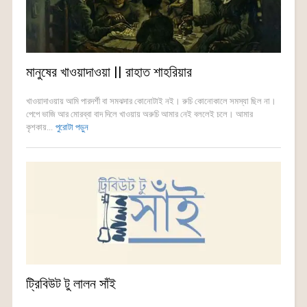
মানুষের খাওয়াদাওয়া || রাহাত শাহরিয়ার
খাওয়াদাওয়ায় আমি পারদর্শী বা সমঝদার কোনোটাই নই। রুচি কোনোকালে সমস্যা ছিল না।
পেপে ভাজি আর মোরব্বা বাদ দিলে খাওয়ায় অরুচি আমার নেই বললেই চলে। আমার
কৃশকায়...
পুরোটা পড়ুন
ট্রিবিউট টু লালন সাঁই