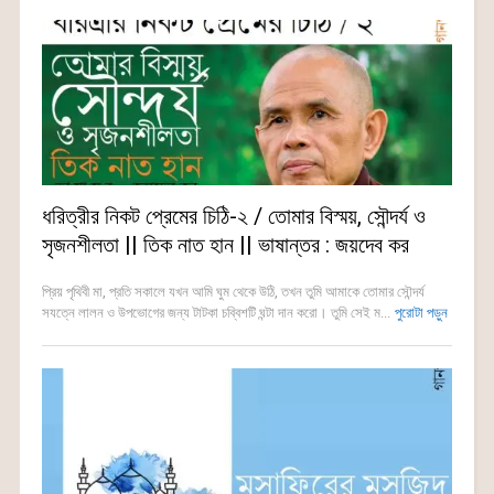
ধরিত্রীর নিকট প্রেমের চিঠি-২ / তোমার বিস্ময়, সৌন্দর্য ও
সৃজনশীলতা || তিক নাত হান || ভাষান্তর : জয়দেব কর
প্রিয় পৃথিবী মা, প্রতি সকালে যখন আমি ঘুম থেকে উঠি, তখন তুমি আমাকে তোমার সৌন্দর্য
সযত্নে লালন ও উপভোগের জন্য টাটকা চব্বিশটি ঘন্টা দান করো। তুমি সেই ম...
পুরোটা পড়ুন