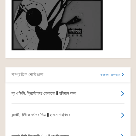
সাম্প্রতিক পোস্টগুলো
সবগুলো একসাথে
দ্য ওডিসি, ক্রিস্টোফার নোলানের || ইলিয়াস কমল
কন্সার্ট, শিল্পী ও বর্বরের ভিড় || হাসান শাহরিয়ার