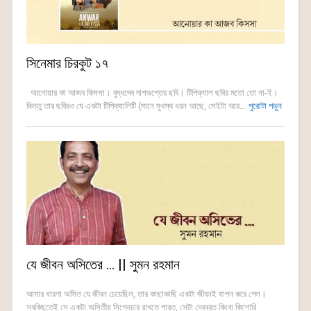
সিনেমার চিরকুট ১৭
আনোয়ার কা আজব কিসসা। বুদ্ধদেব দাশগুপ্তের ছবি। টিপিক্যাল ছবির মতো তো না-ই।
কিন্তু তার ছবিরও যে একটা টিপিক্যালিটি (মানে মুখস্থ ধরন আছে, সেইটা আর...
পুরোটা পড়ুন
যে জীবন অসিতের … || সুমন রহমান
আমার ধারণা অসিত যে জীবন চেয়েছিল, তার কাছাকাছি একটা জীবনই যাপন করে গেল।
সবকিছুতেই সে একটা অসিতীয় সিগ্নেচার রাখতে পারত, সেটা দেবব্রত কিংবা কিশোরি