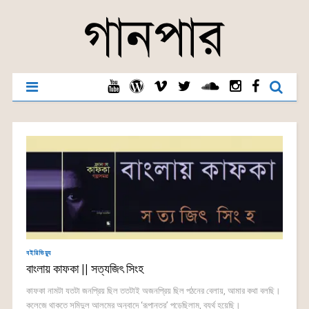
বইরিভিয়্যু
বাংলায় কাফকা || সত্যজিৎ সিংহ
কাফকা নামটা যতটা জনপ্রিয় ছিল ততটাই অজনপ্রিয় ছিল পঠনের বেলায়, আমার কথা বলছি।
কলেজে থাকতে সমিদুল আলমের অনুবাদে ‘রূপান্তর’ পড়েছিলাম, ব্যর্থ হয়েছি।