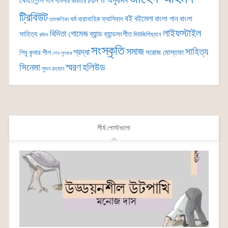
কোটেশন্স
চয়ন ও অনুবাদন
গান
গানপার কবিতার
ট্রিবিউট
বই
বইমেলা
বাংলা গান
বাংলা
ধর্ম
ধারাবাহিক
ফ্যাসিবাদ
তাৎক্ষণিকা
লাইফস্টাইল
বিদিতা গোমেজ
ব্যান্ড
সাহিত্য
ব্যান্ডসংগীত
মিউজিশিয়্যান
বাউল
সংস্কৃতি
সমাজ
সাহিত্য
শ্রদ্ধা
সরোজ মোস্তফা
শিবু কুমার শীল
শেখ লুৎফর
সিনেমা
স্মরণ
হলিউড
সুমন রহমান
শীর্ষ পোস্টগুলো