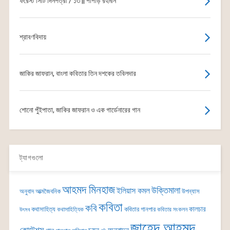
ফরেস্ট সিটি দিনপত্রী / ১৩ || পাপড়ি রহমান
শ্রাবণবিদায়
জাকির জাফরান, বাংলা কবিতার তিন দশকের তবিলদার
শোনো পুঁইপাতা, জাকির জাফরান ও এক গার্ডেনারের গান
ট্যাগগুলো
আহমদ মিনহাজ
উক্তিমালা
ইলিয়াস কমল
অনুবাদ
আত্মজৈবনিক
উপন্যাস
কবিতা
কবি
কালচার
কথাসাহিত্য
কবিতার গানপার
কথাসাহিত্যিক
কবিতার সংকলন
উৎসব
জাহেদ আহমদ