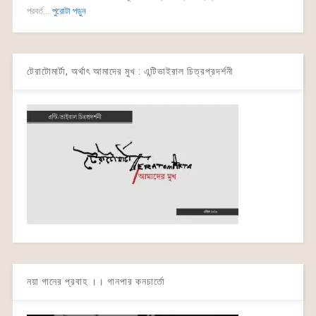
পরবর্ত...
পুরোটা পড়ুন
টেরাটোমার্টা, অর্থাৎ আমাদের মুখ : এন্টিভাইরাল চিত্রপ্রদর্শনী
নয়া গানের প্রবাহ ।। গানপার কনচার্তো