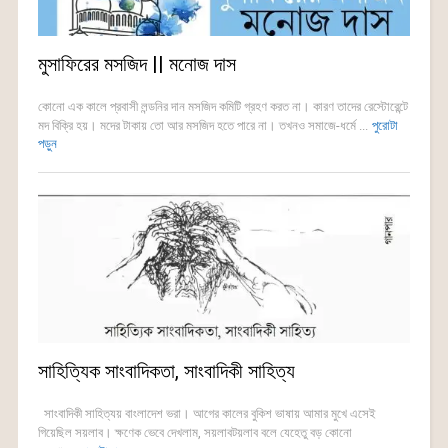
মুসাফিরের মসজিদ || মনোজ দাস
কোনো এক কালে প্রবাসী লন্ডনির দান মসজিদ কমিটি গ্রহণ করত না। কারণ তাদের রেস্টোরেন্টে
মদ বিক্রি হয়। মদের টাকায় তো আর মসজিদ হতে পারে না। তখনও সমাজে-ধর্মে ...
পুরোটা
পড়ুন
সাহিত্যিক সাংবাদিকতা, সাংবাদিকী সাহিত্য
সাংবাদিকী সাহিত্যয় বাংলাদেশ ভরা। আগের কালের বুকিশ ভাষায় আমার মুখে এসেই
গিয়েছিল সয়লাব। ক্ষণেক ভেবে দেখলাম, সয়লাবটয়লাব বলে যেহেতু বড় কোনো