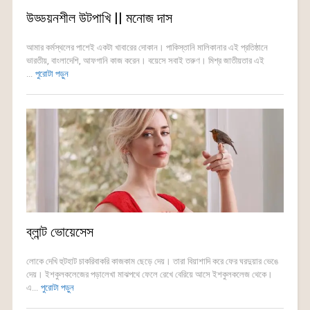
উড্ডয়নশীল উটপাখি || মনোজ দাস
আমার কর্মস্থলের পাশেই একটা খাবারের দোকান। পাকিস্তানি মালিকানার এই প্রতিষ্ঠানে
ভারতীয়, বাংলাদেশি, আফগানি কাজ করেন। বয়েসে সবাই তরুণ। মিশ্র জাতীয়তার এই
...
পুরোটা পড়ুন
ব্লান্ট ভোয়েসেস
লোকে দেখি হুটহাট চাকরিবাকরি কাজকাম ছেড়ে দেয়। তারা বিয়াশাদি করে ফের ঘরদুয়ার ভেঙে
দেয়। ইশকুলকলেজের পড়ালেখা মাঝপথে ফেলে রেখে বেরিয়ে আসে ইশকুলকলেজ থেকে।
এ...
পুরোটা পড়ুন