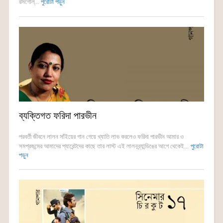
রসগোল্...
পুরোটা পড়ুন
ব্যক্তিগত ফরিদা পারভীন
পরবর্তী জীবনে লালন সাঁইয়ের গান গেয়ে খ্যাতি লাভ করলেও ফরিদা পারভীন আমার ও
সমপ্রজন্মের আমাদের প্যারেন্টদের কাছে তার লাস্ট এই লালনব্র্যান্ডিঙের আগে থেকেই...
পুরোটা
পড়ুন