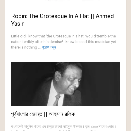
Robin: The Grotesque In A Hat || Ahmed
Yasin
Little did I know that ‘the Grotesque in a hat’ would tremble the
nation terribly after his demise! I knew less of this musician yet
there is nothing ...
পুরোটা পড়ুন
পূর্ববাংলার হেমন্ত || আহসান রফিক
বাংলাদেশী আধুনিক গানের এক বিস্মৃত তারকা সাইফুল ইসলাম। জন্ম ১৯৩৬ সালে বগুড়ায়।