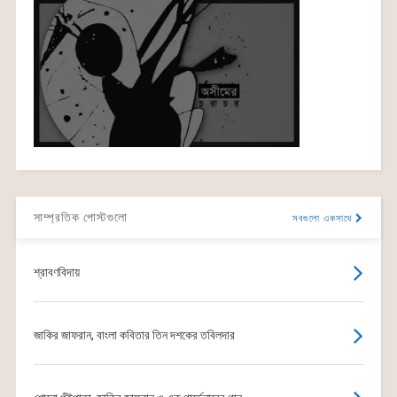
সাম্প্রতিক পোস্টগুলো
সবগুলো একসাথে
শ্রাবণবিদায়
জাকির জাফরান, বাংলা কবিতার তিন দশকের তবিলদার