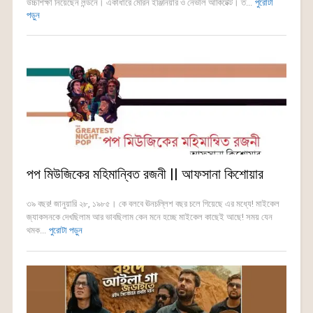
উচ্চশিক্ষা নিয়েছেন লন্ডনে। একাধারে মেরিন ইঞ্জিনিয়ার ও নেভাল আর্কিটেক্ট। ত...
পুরোটা
পড়ুন
পপ মিউজিকের মহিমান্বিত রজনী || আফসানা কিশোয়ার
৩৯ বছর! জানুয়ারি ২৮, ১৯৮৫। কে বলবে ঊনচল্লিশ বছর চলে গিয়েছে এর মধ্যে! মাইকেল
জ্যাকসনকে দেখছিলাম আর ভাবছিলাম কেন মনে হচ্ছে মাইকেল কাছেই আছে! সময় যেন
থমক...
পুরোটা পড়ুন