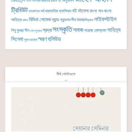
কোটেশন্স
চয়ন ও অনুবাদন
গান
গানপার কবিতার
ট্রিবিউট
বই
বইমেলা
বাংলা গান
বাংলা
ধর্ম
ধারাবাহিক
ফ্যাসিবাদ
তাৎক্ষণিকা
লাইফস্টাইল
বিদিতা গোমেজ
ব্যান্ড
সাহিত্য
ব্যান্ডসংগীত
মিউজিশিয়্যান
বাউল
সংস্কৃতি
সমাজ
সাহিত্য
শ্রদ্ধা
সরোজ মোস্তফা
শিবু কুমার শীল
শেখ লুৎফর
সিনেমা
স্মরণ
হলিউড
সুমন রহমান
শীর্ষ পোস্টগুলো