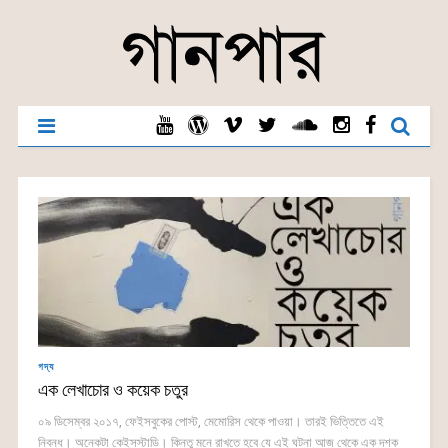
গদ্য
এক লেখাচোর ও কয়েক চতুর
০৯ ডিসেম্বর ২০১৭, ফেইসবুকের পোস্ট, মেমোরিস থেকে পাওয়া। তারই ভিত্তিতে এই
নিবন্ধ। অনেকটা কেইসস্টাডি। কিন্তু মনে রাখতে হবে যে এই ঘটনা আজ থেকে এক দশক