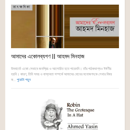
আমাদের একোলব্যগণ || আহমদ মিনহাজ
উমবার্তো একো সেভাবে জনপ্রিয় ও আলোচিত হতে পারেননি। তাঁর পাঠকভাগ্যও ঈর্ষণীয়
হয়নি। কারণ, তিনি সময় ও বাস্তবতা সম্পর্কে আমাদের বোধের মনোজগৎকে লেখার বিষয়
ক...
পুরোটা পড়ুন