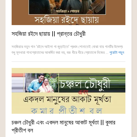
সহজিয়া রইদে ছায়ায় || প্রান্তর চৌধুরী
সহজিয়ার নতুন গান ‘রইদে আইলা গা জুড়াইতে’ প্রথম শোনাতেই বোঝা যায় গানটির উদ্দেশ্য
শুধু মূলধারা গানশ্রোতাদের আকর্ষিত করা নয়, বরং ধীরে ধীরে শ্রোতাকে নিজের ...
পুরোটা পড়ুন
চঞ্চল চৌধুরী এবং একদল মানুষের আকাট মূর্খতা || কুমার
প্রীতীশ বল