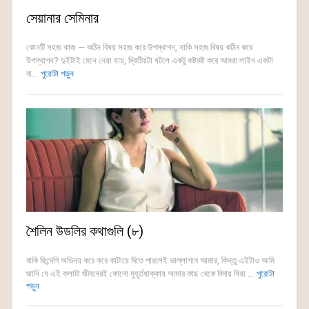
সেয়ানার সেমিনার
কোনটি সহজ কাজ — কঠিন বিষয় সহজ করে উপস্থাপন, নাকি সহজ বিষয় কঠিন করে
উপস্থাপন? দুইটাই মেনে নেয়া যায়, দ্বিতীয়টা ঘটলে একটু কষ্টমষ্ট করে আমরা লাইন একটা
বা...
পুরোটা পড়ুন
শৈলিন উডলির কথাগুলি (৮)
বাকি জিন্দেগি অভিনয় করে করে কাটায়ে দিতে পারলেই ভাল্লাগবে আমার, কিন্তু এইটাও আমি
জানি যে এই কলাটা জীবনেরই কোনো মুহূর্তধাক্কায় আমার কাছ থেকে বিদায় নিয়া ...
পুরোটা
পড়ুন