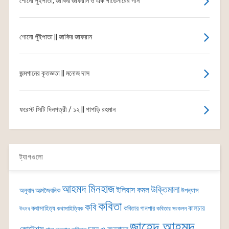
শোনো পুঁইপাতা, জাকির জাফরান ও এক গার্ডেনারের গান
শোনো পুঁইপাতা || জাকির জাফরান
জন্মগানের কৃতজ্ঞতা || মনোজ দাস
ফরেস্ট সিটি দিনপত্রী / ১২ || পাপড়ি রহমান
ট্যাগগুলো
আহমদ মিনহাজ
উক্তিমালা
ইলিয়াস কমল
অনুবাদ
আত্মজৈবনিক
উপন্যাস
কবিতা
কবি
কালচার
কথাসাহিত্য
কবিতার গানপার
কথাসাহিত্যিক
কবিতার সংকলন
উৎসব
জাহেদ আহমদ