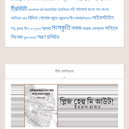
ট্রিবিউট
বই
বইমেলা
বাংলা গান
বাংলা
ধর্ম
ধারাবাহিক
ফ্যাসিবাদ
তাৎক্ষণিকা
লাইফস্টাইল
বিদিতা গোমেজ
ব্যান্ড
সাহিত্য
ব্যান্ডসংগীত
মিউজিশিয়্যান
বাউল
সংস্কৃতি
সমাজ
সাহিত্য
শ্রদ্ধা
সরোজ মোস্তফা
শিবু কুমার শীল
শেখ লুৎফর
সিনেমা
স্মরণ
হলিউড
সুমন রহমান
শীর্ষ পোস্টগুলো