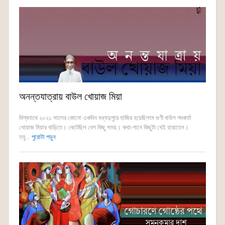
অনন্তযাত্রায় বাউল খোয়াজ মিয়া
বিশ্বনাথে ২০২১ সালের কোনো একদিন মধ্যদুপুরে হাজির হয়েছিলাম গুণী বাউল পদকর্তা
খোয়াজ মিয়ার বাড়িতে। কেটেছিল বেশ কিছু সময়। কথা-গানে কিছুটা খেই হারাতেন।
তবু...
পুরোটা পড়ুন