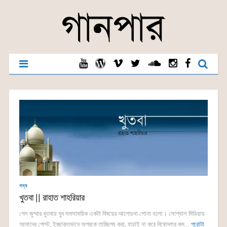
গদ্য
খুতবা || রাহাত শাহরিয়ার
গেল জুম্মার খুতবায় খুব সমসাময়িক একটা বিষয়ের আলোচনা শোনা হলো। সোশ্যাল মিডিয়ায়
আমাদের পোস্ট, ইচ্ছাকৃতভাবে অপরকে তাচ্ছিল্য করা, যাচাই না করে বিষোদ্গার কম...
পুরোটা