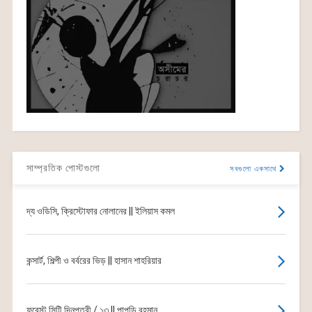
সাম্প্রতিক পোস্টগুলো
সবগুলো একসাথে
দ্য ওডিসি, ক্রিস্টোফার নোলানের || ইলিয়াস কমল
কন্সার্ট, শিল্পী ও বর্বরের ভিড় || হাসান শাহরিয়ার
ফরেস্ট সিটি দিনপত্রী / ১৩ || পাপড়ি রহমান