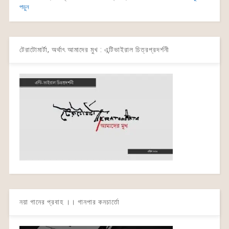
পড়ুন
টেরাটোমার্টা, অর্থাৎ আমাদের মুখ : এন্টিভাইরাল চিত্রপ্রদর্শনী
নয়া গানের প্রবাহ ।। গানপার কনচার্তো