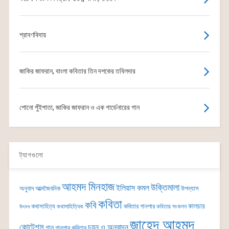
শ্রাবণবিদায়
জাকির জাফরান, বাংলা কবিতার তিন দশকের তবিলদার
শোনো পুঁইপাতা, জাকির জাফরান ও এক গার্ডেনারের গান
ট্যাগগুলো
আহমদ মিনহাজ
উক্তিমালা
ইলিয়াস কমল
অনুবাদ
আত্মজৈবনিক
উপন্যাস
কবিতা
কবি
কালচার
কথাসাহিত্য
কবিতার গানপার
কথাসাহিত্যিক
কবিতার সংকলন
উৎসব
জাহেদ আহমদ
কোটেশন্স
চয়ন ও অনুবাদন
গান
গানপার কবিতার