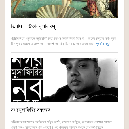
ভিনাস || উৎপলকুমার বসু
প্রাচীনকালে গ্রিকদের স্ত্রীসৌন্দর্য নিয়ে বিশেষ চিন্তাভাবনা ছিল না। তাদের চিন্তার জগৎ জুড়ে
ছিল পুরুষ দেবতা অ্যাপোলো। আদর্শ সৌন্দর্য। দিনের আলোর মতো ঝক...
পুরোটা পড়ুন
নগরমুসাফিরির নবতরঙ্গ
কবিতায় বাংলাদেশের নব্বইয়ের যেটুকু অর্জন, লক্ষণ ও চারিত্র্য, জওয়াহের হোসেন সেখানে
একটু হলেও যুগিয়েছেন খড় ও কুটো। গত শতকের অন্তিম দশকে লেখালেখিফিল্ডে