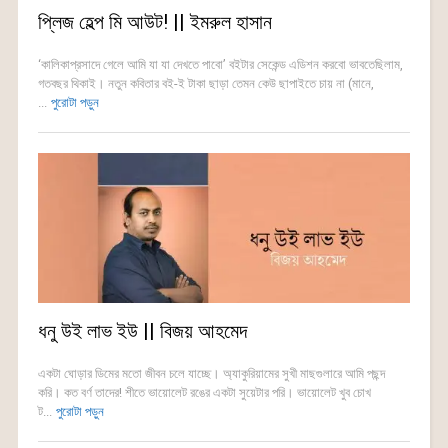
প্লিজ হেল্প মি আউট! || ইমরুল হাসান
‘কালিকাপ্রসাদে গেলে আমি যা যা দেখতে পাবো’ বইটার সেকেন্ড এডিশন করবো ভাবতেছিলাম,
গতবছর থিকাই। নতুন কবিতার বই-ই টাকা ছাড়া তেমন কেউ ছাপাইতে চায় না (মানে,
...
পুরোটা পড়ুন
ধনু উই লাভ ইউ || বিজয় আহমেদ
একটা ঘোড়ার ডিমের মতো জীবন চলে যাচ্ছে। অ্যাকুরিয়ামের সুখী মাছগুলারে আমি পছন্দ
করি। কত বর্ণ তাদের! শীতে ভায়োলেট রঙের একটা সুয়েটার পরি। ভায়োলেট খুব চোখ
ট...
পুরোটা পড়ুন