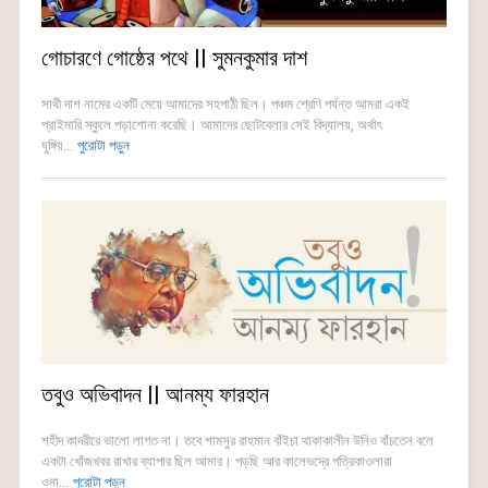
গোচারণে গোষ্ঠের পথে || সুমনকুমার দাশ
সাথী দাশ নামের একটি মেয়ে আমাদের সহপাঠী ছিল। পঞ্চম শ্রেণি পর্যন্ত আমরা একই
প্রাইমারি স্কুলে পড়াশোনা করেছি। আমাদের ছোটবেলার সেই বিদ্যালয়, অর্থাৎ
ঘুঙ্গিয়...
পুরোটা পড়ুন
তবুও অভিবাদন || আনম্য ফারহান
শহীদ কাদরীরে ভালো লাগত না। তবে শামসুর রাহমান বাঁইচা থাকাকালীন উনিও বাঁচতেন বলে
একটা খোঁজখবর রাখার ব্যাপার ছিল আমার। পড়ছি আর কালেভদ্রে পত্রিকাওলারা
ওনা...
পুরোটা পড়ুন