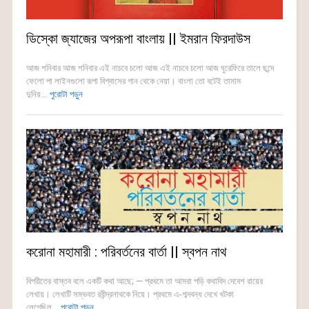
ডিস্কো জ্যাজের অপরূপা বাংলায় || ইমরান ফিরদাউস
আজ শনিবার আজ শনিবার এই নাচবে চলো আজ এই নাচবে চলো আজ ঘুরেফিরে তালে ছন্দে
ফেলো পা লাইনগুলো রূপা বিশ্বাসের গান থেকে নেয়া। বাংলা তো বটেই তামাম
দুনিয়...
পুরোটা পড়ুন
করোনা মহামারী : পরিবর্তনের বার্তা || স্বপন নাথ
বিপরীতের বাস্তব বলে একটি কথা আছে; — প্রথমে তা আমরা পড়ি কথাবিদ দেবেশ রায়ের
লেখায়। লেখাটি সম্ভবত রবীন্দ্রনাথকে নিয়ে। প্রথমে এ-শব্দবন্ধ দেখে খটকা
লেগেছিল...
পুরোটা পড়ুন