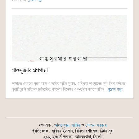
গাঙসুরমার গল্পগাছা
আমাদের শৈশবের সুরমা আজ একরত্তি স্মৃতির সুবাস, একটুকরা আখ্যানের প্লট কিংবা কবিতার
লুকানিচুরানি ইঙ্গিতবহ চূর্ণপঙক্তি, বড়জোর সিনেমার এক-দুইটা প্যানোরামিক...
পুরোটা পড়ুন
সঞ্চালক :
আলফ্রেড আমিন
ও
শোভন সরকার
প্রতিবেদক : সুবিনয় ইসলাম, বিদিতা গোমেজ, মিল্টন মৃধা
২১১, ইস্টার্ন প্লাজা, আম্বরখানা, সিলেট