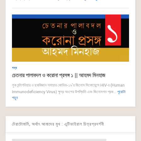
গদ্য
চেতনার পালাবদল ও করোনা প্রসঙ্গ ১ || আহমদ মিনহাজ
লুক মন্টাগনিয়ার ও ছদ্মবিজ্ঞান সমাচার কোভিড-১৯’র জিনোম সিকোয়েন্সে HIV-র (Human
Immunodeficiency Virus) ক্ষুদ্র অংশের উপস্থিতি এবং জিনোমগত প্রক...
পুরোটা
পড়ুন
টেরাটোমার্টা, অর্থাৎ আমাদের মুখ : এন্টিভাইরাল চিত্রপ্রদর্শনী