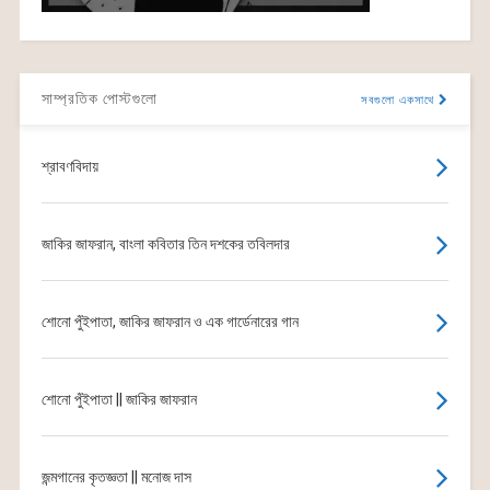
সাম্প্রতিক পোস্টগুলো
সবগুলো একসাথে
শ্রাবণবিদায়
জাকির জাফরান, বাংলা কবিতার তিন দশকের তবিলদার
শোনো পুঁইপাতা, জাকির জাফরান ও এক গার্ডেনারের গান
শোনো পুঁইপাতা || জাকির জাফরান
জন্মগানের কৃতজ্ঞতা || মনোজ দাস