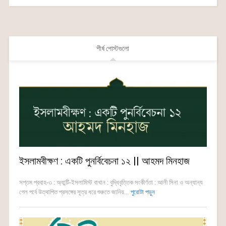
শীর্ষ পোস্টগুলো
ইসলামবীক্ষণ : একটি পুনর্বিবেচনা ১২ || আহমদ মিনহাজ
সপ্তম প্রবাহ-৩ : অ্যান্টি-ইসলামিস্ট বাখান : বুদ্ধিবৃত্তিক সংকীর্ণতা : আলী সিনা ও অন্যান্য
গেল পর্বে উত্থাপিত প্রসঙ্গের সূত্র ধরে শুরুতে জানিয়...
পুরোটা পড়ুন