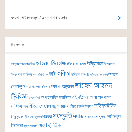
ফরেস্ট সিটি দিনপত্রী / ১২ || পাপড়ি রহমান
ট্যাগগুলো
আহমদ মিনহাজ
উক্তিমালা
ইলিয়াস কমল
অনুবাদ
আত্মজৈবনিক
উপন্যাস
কবিতা
কবি
কালচার
কথাসাহিত্য
কবিতার গানপার
কথাসাহিত্যিক
কবিতার সংকলন
উৎসব
জাহেদ আহমদ
কোটেশন্স
চয়ন ও অনুবাদন
গান
গানপার কবিতার
ট্রিবিউট
বই
বইমেলা
বাংলা গান
বাংলা
ধর্ম
ধারাবাহিক
ফ্যাসিবাদ
তাৎক্ষণিকা
লাইফস্টাইল
বিদিতা গোমেজ
ব্যান্ড
সাহিত্য
ব্যান্ডসংগীত
মিউজিশিয়্যান
বাউল
সংস্কৃতি
সমাজ
সাহিত্য
শ্রদ্ধা
সরোজ মোস্তফা
শিবু কুমার শীল
শেখ লুৎফর
সিনেমা
স্মরণ
হলিউড
সুমন রহমান