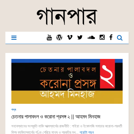
গদ্য
চেতনার পালাবদল ও করোনা প্রসঙ্গ ২ || আহমদ মিনহাজ
সহাবস্থানের সংস্কৃতি নাকি আত্মস্বার্থের রাজনীতি : গাইয়া ও ইকোলজি সমাচার করোনা-পরবর্তী
বিশ্ব ব্যক্তিস্বার্থের গণ্ডি পেরিয়ে মানুষ ও প্রকৃতির মধ...
পুরোটা পড়ুন