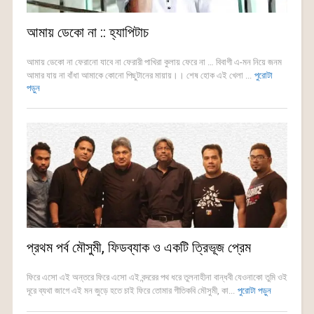
আমায় ডেকো না :: হ্যাপিটাচ
আমায় ডেকো না ফেরানো যাবে না ফেরারী পাখিরা কুলায় ফেরে না … বিবাগী এ-মন নিয়ে জনম
আমার যায় না বাঁধা আমাকে কোনো পিছুটানের মায়ায়।। শেষ হোক এই খেলা ...
পুরোটা
পড়ুন
প্রথম পর্ব মৌসুমী, ফিডব্যাক ও একটি ত্রিভূজ প্রেম
ফিরে এসো এই অন্তরে ফিরে এসো এই বন্দরের পথ ধরে তুলনাহীনা বান্ধবী যেওনাকো তুমি ওই
দূরে ব্যথা জাগে এই মন জুড়ে হতে চাই ফিরে তোমার গীতিকবি মৌসুমী, কা...
পুরোটা পড়ুন