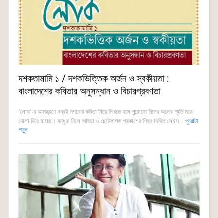
দশকতামামি ১ / দশকভিত্তিক অর্জন ও স্বকীয়তা :
বাংলাদেশের কবিতার অনুসন্ধান ও বিচারপ্রবণতা
‘লোক’-র আমন্ত্রণে নব্বই দশকের কবিতা নিয়ে লিখতে বসে পুরোনো দিনের অনেক স্মৃতি মনে
দোলা দিয়ে যাচ্ছে। বন্ধুরা মিলে আড্ডা ও ছোটকাগজ প্রকাশের শিহরণমথিত সেইস...
পুরোটা
পড়ুন