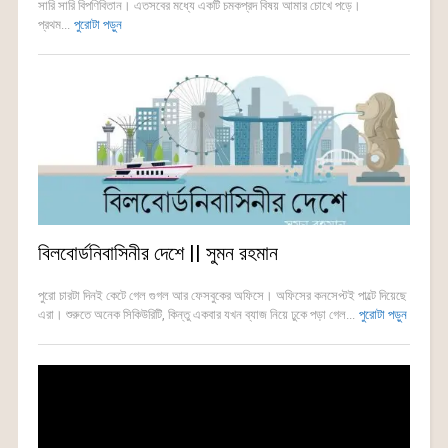
সারি সারি বিপণিবিতান। এতসবের মধ্যে একটি চমকপ্রদ বিষয় আমার চোখে পড়ে।
প্রথম...
পুরোটা পড়ুন
বিলবোর্ডনিবাসিনীর দেশে || সুমন রহমান
পুরো চারটা দিনই কেটে গেল গুগল আর ফেসবুকের অফিসে। অফিসের কনসেপ্টই পাল্টে দিয়েছে
এরা। শুরুতে অনেক সিকিউরিটি, কিন্তু একবার যখন ব্যাজ নিয়ে ঢুকে পড়া গেল...
পুরোটা পড়ুন