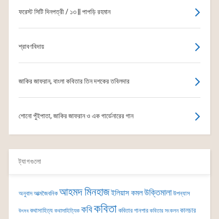
ফরেস্ট সিটি দিনপত্রী / ১৩ || পাপড়ি রহমান
শ্রাবণবিদায়
জাকির জাফরান, বাংলা কবিতার তিন দশকের তবিলদার
শোনো পুঁইপাতা, জাকির জাফরান ও এক গার্ডেনারের গান
ট্যাগগুলো
আহমদ মিনহাজ
উক্তিমালা
ইলিয়াস কমল
অনুবাদ
আত্মজৈবনিক
উপন্যাস
কবিতা
কবি
কালচার
কথাসাহিত্য
কবিতার গানপার
কথাসাহিত্যিক
কবিতার সংকলন
উৎসব