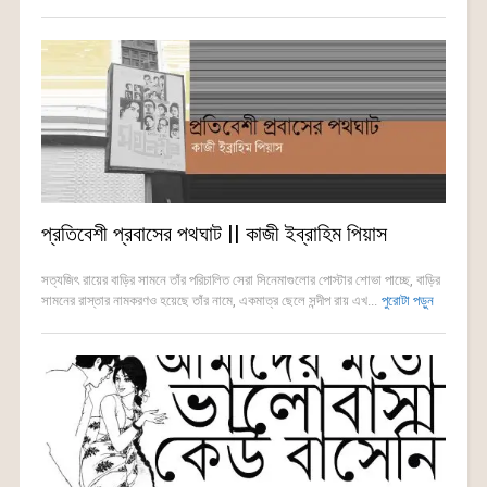
প্রতিবেশী প্রবাসের পথঘাট || কাজী ইব্রাহিম পিয়াস
সত্যজিৎ রায়ের বাড়ির সামনে তাঁর পরিচালিত সেরা সিনেমাগুলোর পোস্টার শোভা পাচ্ছে, বাড়ির
সামনের রাস্তার নামকরণও হয়েছে তাঁর নামে, একমাত্র ছেলে সন্দীপ রায় এখ...
পুরোটা পড়ুন