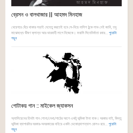
ব্রেসন ও বালথাজার || আহমদ মিনহাজ
খেয়েপরে বেঁচে থাকার লড়াই যেহেতু করতেই হবে সে-নিয়ে নালিশ ঠুকে লাভ নেই জানি, তবু
মাঝেমধ্যে ভীষণ ক্লান্ত আর ভারবাহী লাগে নিজেকে। ফরাসি সিনেনির্মাতা রবার...
পুরোটা
পড়ুন
গোটাকয় গান :: মাইকেল জ্যাকসন
অ্যালিয়েনের তিনটা গান শোনা/দেখা/পাঠের আগে একটু ভূমিকা টানা যাক। দরকার নাই, কিন্তু
ভূমিকা ব্যাপারটার দরকার-অদরকারের বাইরে একটা ডেকোর‍্যাশন্যাল রোলও রয়ে...
পুরোটা
পড়ুন