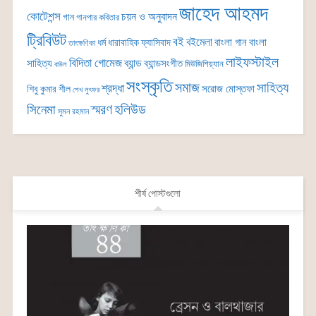
জাহেদ আহমদ
কোটেশন্স
চয়ন ও অনুবাদন
গান
গানপার কবিতার
ট্রিবিউট
বই
বইমেলা
বাংলা গান
বাংলা
ধর্ম
ধারাবাহিক
ফ্যাসিবাদ
তাৎক্ষণিকা
লাইফস্টাইল
বিদিতা গোমেজ
ব্যান্ড
সাহিত্য
ব্যান্ডসংগীত
মিউজিশিয়্যান
বাউল
সংস্কৃতি
সমাজ
সাহিত্য
শ্রদ্ধা
সরোজ মোস্তফা
শিবু কুমার শীল
শেখ লুৎফর
সিনেমা
স্মরণ
হলিউড
সুমন রহমান
শীর্ষ পোস্টগুলো