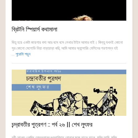
ব্রিটনি স্পিয়ার্স কথামালা
থিতু হয়ে একটা জায়গায় বসা আর বসে বসে লেখার টাইম আমার নাই। কিন্তু যখনই কোনো
সুর কোনো মেলোডি নিয়া নাড়াচাড়া করি, আমি আমার অ্যান্সারিং মেশিনের শরণাপন্ন হই
...
পুরোটা পড়ুন
চন্দ্রাবতীর পুত্রগণ :: পর্ব ২৬ || শেখ লুৎফর
নবী শেখের একদিন চেমননগরের গুলবাগিচায় গোলাপ মজে ডালে ডালে, মরিব আমি, মরিব