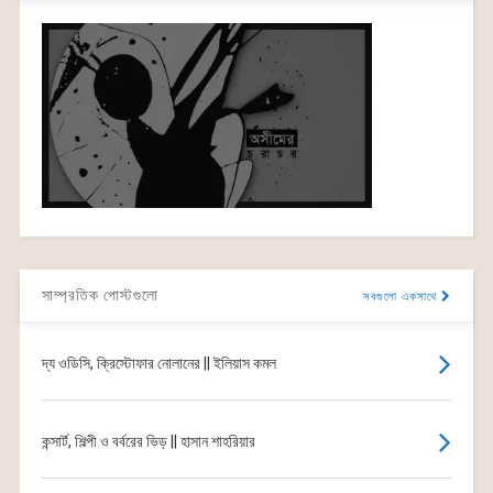
সাম্প্রতিক পোস্টগুলো
সবগুলো একসাথে
দ্য ওডিসি, ক্রিস্টোফার নোলানের || ইলিয়াস কমল
কন্সার্ট, শিল্পী ও বর্বরের ভিড় || হাসান শাহরিয়ার