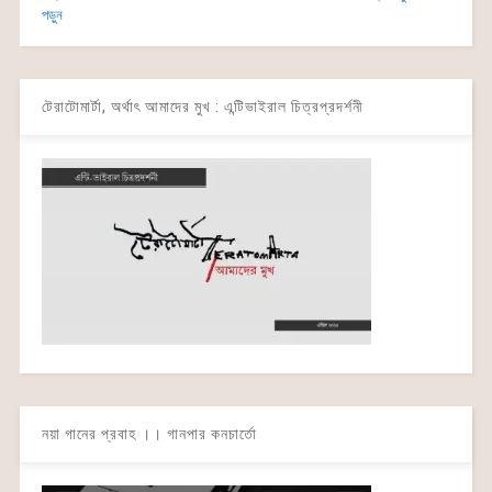
পড়ুন
টেরাটোমার্টা, অর্থাৎ আমাদের মুখ : এন্টিভাইরাল চিত্রপ্রদর্শনী
নয়া গানের প্রবাহ ।। গানপার কনচার্তো