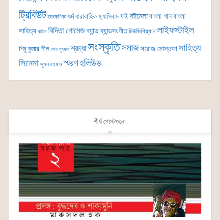
ট্রিবিউট
বই
বইমেলা
বাংলা গান
বাংলা
ধর্ম
ধারাবাহিক
ফ্যাসিবাদ
তাৎক্ষণিকা
লাইফস্টাইল
বিদিতা গোমেজ
ব্যান্ড
সাহিত্য
ব্যান্ডসংগীত
মিউজিশিয়্যান
বাউল
সংস্কৃতি
সমাজ
সাহিত্য
শ্রদ্ধা
সরোজ মোস্তফা
শিবু কুমার শীল
শেখ লুৎফর
সিনেমা
স্মরণ
হলিউড
সুমন রহমান
শীর্ষ পোস্টগুলো