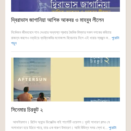
দ্বিরাভাস জাগানিয়া আশিক আকবর ও মাহবুব লীলেন
নির্বেদঘন জীবনবেদে শান দেওয়ার অভ্যস্ত প্রথায় জৈবিক বিস্ফার সকল দশকের কবিতায়
রাজত্ব করলেও নব্বইয়ে ব্যক্তিকবির মনোজগৎ বিবেচনায় নিলে এই ধারায় স্বচ্ছন্দ ক...
পুরোটা
পড়ুন
সিনেমার চিরকুট ২
আফটারসান। রিটেন অ্যান্ড ডিরেক্টেড বাই শার্লোটি ওয়েলস। খুবই সাধারণ গল্পও যে
অসাধারণ হয়ে উঠতে পারে, তার এক দারুণ উদাহরণ। আমি বিভিন্ন সময় স্লো ছ...
পুরোটা