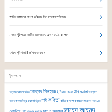
জাকির জাফরান, বাংলা কবিতার তিন দশকের তবিলদার
শোনো পুঁইপাতা, জাকির জাফরান ও এক গার্ডেনারের গান
শোনো পুঁইপাতা || জাকির জাফরান
ট্যাগগুলো
আহমদ মিনহাজ
উক্তিমালা
ইলিয়াস কমল
অনুবাদ
আত্মজৈবনিক
উপন্যাস
কবিতা
কবি
কালচার
কথাসাহিত্য
কবিতার গানপার
কথাসাহিত্যিক
কবিতার সংকলন
উৎসব
জাহেদ আহমদ
কোটেশন্স
চয়ন ও অনুবাদন
গান
গানপার কবিতার