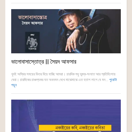
ভালোবাসাস্তোত্র || সৈয়দ আফসার
খুবই অস্থির সময়ের ভিতর দিয়ে যাচ্ছি আমরা। চারদিক শুধু দ্বন্দ্ব-সংঘাত আর প্রতিহিংসায়
ঘেরা। চারদিকের চাঞ্চল্যকর যত অবনমন দেখে মাঝেমাঝে এত হতাশ লাগে যে মন...
পুরোটা
পড়ুন