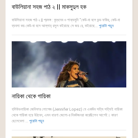
বাউলিয়ানা সহজ পাঠ ২ || মাকসুদুল হক
বাউলিয়ানা সহজ পাঠ ২ || প্রসঙ্গ : বুদ্ধদেব ও শাক্যমুনি “কেউ-বা বলে ভন্ড ফকির, কেউ-বা
ব্যবসা কয় কেউ-বা বলে আল্লাহ্ রসুল কইরাছে সে জয় রে, কইরাছে...
পুরোটা পড়ুন
নায়িকা থেকে গায়িকা
হলিউডনায়িকা জেনিফার লোপেজ (Jennifer Lopez) যে একদিন সত্যি সত্যিই নায়িকা
থেকে গায়িকা হয়ে উঠবেন, এমন ধারণা জেলো-র নিকটজনরা করেছিলেন আগেই। কারণ
ছেলেবেলা ...
পুরোটা পড়ুন