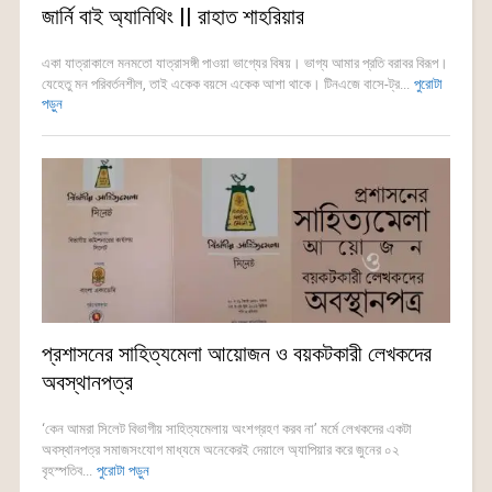
জার্নি বাই অ্যানিথিং || রাহাত শাহরিয়ার
একা যাত্রাকালে মনমতো যাত্রাসঙ্গী পাওয়া ভাগ্যের বিষয়। ভাগ্য আমার প্রতি বরাবর বিরূপ।
যেহেতু মন পরিবর্তনশীল, তাই একেক বয়সে একেক আশা থাকে। টিনএজে বাসে-ট্র...
পুরোটা
পড়ুন
প্রশাসনের সাহিত্যমেলা আয়োজন ও বয়কটকারী লেখকদের
অবস্থানপত্র
‘কেন আমরা সিলেট বিভাগীয় সাহিত্যমেলায় অংশগ্রহণ করব না’ মর্মে লেখকদের একটা
অবস্থানপত্র সমাজসংযোগ মাধ্যমে অনেকেরই দেয়ালে অ্যাপিয়ার করে জুনের ০২
বৃহস্পতিব...
পুরোটা পড়ুন