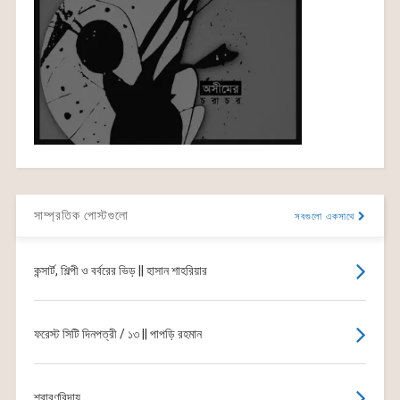
সাম্প্রতিক পোস্টগুলো
সবগুলো একসাথে
কন্সার্ট, শিল্পী ও বর্বরের ভিড় || হাসান শাহরিয়ার
ফরেস্ট সিটি দিনপত্রী / ১৩ || পাপড়ি রহমান
শ্রাবণবিদায়