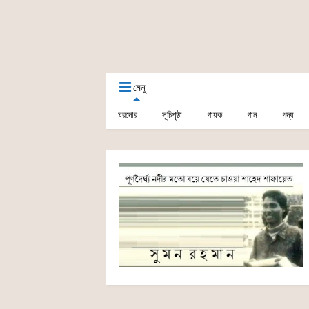
মেনু
ঘরদোর
সূচিপৃষ্ঠা
গায়ক
গান
গদ্য