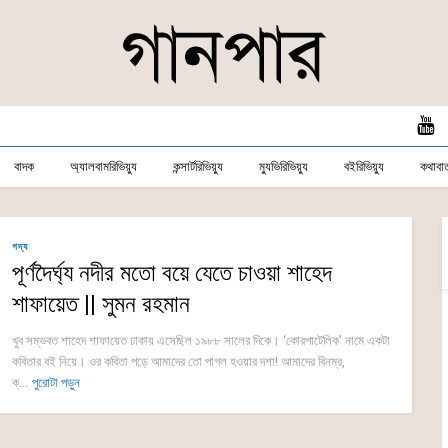
বাদক
অ্যালবামরিভিয়্যু
কন্সার্টরিভিয়্যু
ম্যুভিরিভিয়্যু
বইরিভিয়্যু
কথাবার্
গদ্য
পূর্ণদৈর্ঘ্য নদীর মতো বয়ে যেতে চাওয়া শাহেদ
শাফায়েত || সুমন রহমান
খুব সম্ভবত শাহেদ শাফায়েত ঢাকায় এসেছিল ১৯৮৮ সালের দিকে। ‘কোরপাটেলিক’ নামে একটা
কবিতার বই নিয়ে। ওর কবিতা পড়ে আমাদের তো পাগল হওয়ার দশা! আমাদের বিনম্র,
ক্...
পুরোটা পড়ুন