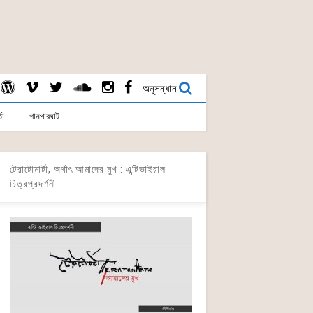
অনুসন্ধান
তা
গানপারঘাট
টেরাটোমার্টা, অর্থাৎ আমাদের মুখ : এন্টিভাইরাল
চিত্রপ্রদর্শনী