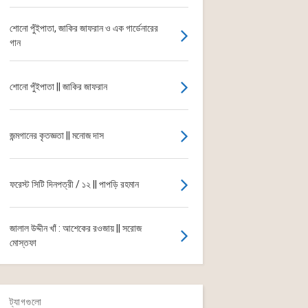
শোনো পুঁইপাতা, জাকির জাফরান ও এক গার্ডেনারের
গান
শোনো পুঁইপাতা || জাকির জাফরান
জন্মগানের কৃতজ্ঞতা || মনোজ দাস
ফরেস্ট সিটি দিনপত্রী / ১২ || পাপড়ি রহমান
জালাল উদ্দীন খাঁ : আশেকের রওজায় || সরোজ
মোস্তফা
ট্যাগগুলো