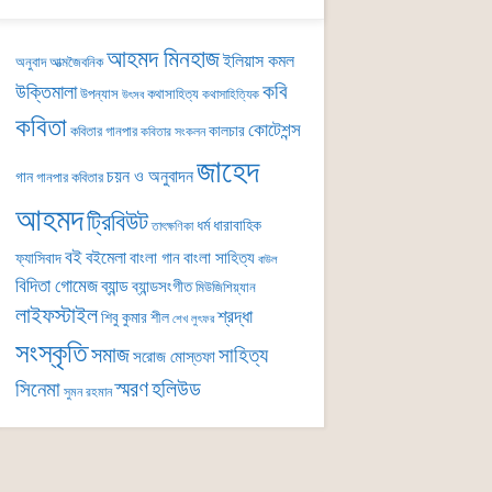
আহমদ মিনহাজ
ইলিয়াস কমল
অনুবাদ
আত্মজৈবনিক
কবি
উক্তিমালা
উপন্যাস
কথাসাহিত্য
কথাসাহিত্যিক
উৎসব
কবিতা
কোটেশন্স
কালচার
কবিতার গানপার
কবিতার সংকলন
জাহেদ
চয়ন ও অনুবাদন
গান
গানপার কবিতার
আহমদ
ট্রিবিউট
ধর্ম
ধারাবাহিক
তাৎক্ষণিকা
বই
বইমেলা
বাংলা গান
বাংলা সাহিত্য
ফ্যাসিবাদ
বাউল
বিদিতা গোমেজ
ব্যান্ড
ব্যান্ডসংগীত
মিউজিশিয়্যান
লাইফস্টাইল
শ্রদ্ধা
শিবু কুমার শীল
শেখ লুৎফর
সংস্কৃতি
সমাজ
সাহিত্য
সরোজ মোস্তফা
সিনেমা
স্মরণ
হলিউড
সুমন রহমান