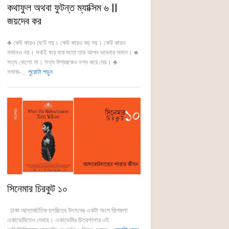
কথাফুল অথবা ফুটন্ত ম্যাক্সিম ৬ ||
জয়দেব কর
♣ কেউ কারও ছোট নয়। কেউ কারও বড় নয়। কেউ কারও
সমানও নয়। সবাই যার যার মতো তার আপন ভাবনার সমান। ♣
সত্য বোলো না। সত্য ঈশ্বরকেও নগ্ন করে দেয়। ♣
সমাজ-...
পুরোটা পড়ুন
সিনেমার চিরকুট ১০
ঢাকা আন্তর্জাতিক চলচ্চিত্র উৎসবের একটা অংশ শিল্পকলা
একাডেমিতেও দেখায়। একাডেমির চিত্রশালার ওই