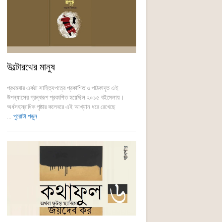
উল্টোরথের মানুষ
প্রথমবার একটা সাহিত্যপত্রে প্রকাশিত ও পাঠকাদৃত এই
উপন্যাসের গ্রন্থরূপ প্রকাশিত হয়েছিল ২০১৫ বইমেলায়।
অর্ধসহস্রাধিক পৃষ্ঠার কলেবরে এই আখ্যান ধরে রেখেছে
...
পুরোটা পড়ুন