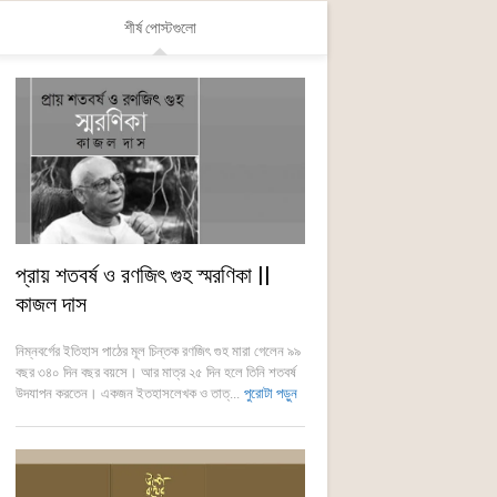
শীর্ষ পোস্টগুলো
প্রায় শতবর্ষ ও রণজিৎ গুহ স্মরণিকা ||
কাজল দাস
নিম্নবর্গের ইতিহাস পাঠের মূল চিন্তক রণজিৎ গুহ মারা গেলেন ৯৯
বছর ৩৪০ দিন বছর বয়সে। আর মাত্র ২৫ দিন হলে তিনি শতবর্ষ
উদযাপন করতেন। একজন ইতহাসলেখক ও তাত্...
পুরোটা পড়ুন