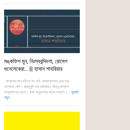
মঙ্কফিশ মুন, নিঃস্ববন্দিদশা, রোমেশ
গুনেসেকেরা… || হাসান শাহরিয়ার
কাশ্যপার মনে হইলো সৎ ভাই মোজ্ঞাল্লানার চেয়ে তার
যোগ্যতা বেশি। রাজমুকুট তার অধিকার। কিন্তু কাশ্যপা
কনকুবাইনের ছেলে। রাজা ধাতুসেনার অবৈধ সন্তান।...
পুরোটা
পড়ুন