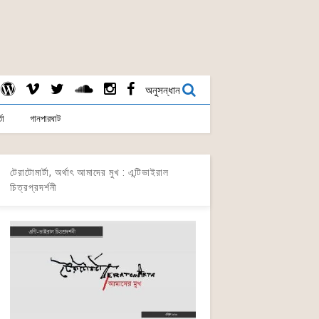
অনুসন্ধান
তা
গানপারঘাট
টেরাটোমার্টা, অর্থাৎ আমাদের মুখ : এন্টিভাইরাল
চিত্রপ্রদর্শনী