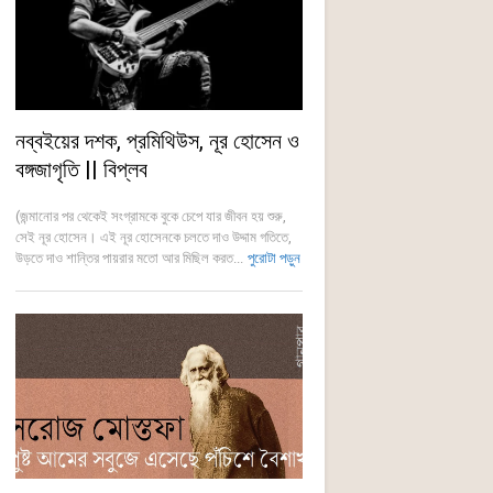
নব্বইয়ের দশক, প্রমিথিউস, নূর হোসেন ও
বঙ্গজাগৃতি || বিপ্লব
(জন্মানোর পর থেকেই সংগ্রামকে বুকে চেপে যার জীবন হয় শুরু,
সেই নূর হোসেন। এই নূর হোসেনকে চলতে দাও উদ্দাম গতিতে,
উড়তে দাও শান্তির পায়রার মতো আর মিছিল করত...
পুরোটা পড়ুন