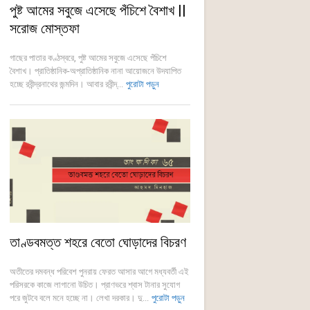
পুষ্ট আমের সবুজে এসেছে পঁচিশে বৈশাখ ||
সরোজ মোস্তফা
গাছের পাতার কণ্ঠস্বরে, পুষ্ট আমের সবুজে এসেছে পঁচিশে
বৈশাখ। প্রাতিষ্ঠানিক-অপ্রাতিষ্ঠানিক নানা আয়োজনে উদযাপিত
হচ্ছে রবীন্দ্রনাথের জন্মদিন। আবার রবীন্দ্...
পুরোটা পড়ুন
তাণ্ডবমত্ত শহরে বেতো ঘোড়াদের বিচরণ
অতীতের দমবন্ধ পরিবেশ পুনরায় ফেরত আসার আগে মধ্যবর্তী এই
পরিসরকে কাজে লাগানো উচিত। প্রাণভরে শ্বাস টানার সুযোগ
পরে জুটবে বলে মনে হচ্ছে না। লেখা দরকার। দু...
পুরোটা পড়ুন