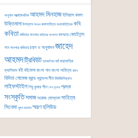
আহমদ মিনহাজ
ইলিয়াস কমল
অনুবাদ
আত্মজৈবনিক
কবি
উক্তিমালা
উপন্যাস
কথাসাহিত্য
কথাসাহিত্যিক
উৎসব
কবিতা
কোটেশন্স
কালচার
কবিতার গানপার
কবিতার সংকলন
জাহেদ
চয়ন ও অনুবাদন
গান
গানপার কবিতার
আহমদ
ট্রিবিউট
ধর্ম
ধারাবাহিক
তাৎক্ষণিকা
বই
বইমেলা
বাংলা গান
বাংলা সাহিত্য
ফ্যাসিবাদ
বাউল
বিদিতা গোমেজ
ব্যান্ড
ব্যান্ডসংগীত
মিউজিশিয়্যান
লাইফস্টাইল
শ্রদ্ধা
শিবু কুমার শীল
শেখ লুৎফর
সংস্কৃতি
সমাজ
সাহিত্য
সরোজ মোস্তফা
সিনেমা
স্মরণ
হলিউড
সুমন রহমান