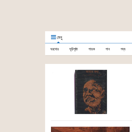
মেনু
ঘরদোর
সূচিপৃষ্ঠা
গায়ক
গান
গদ্য