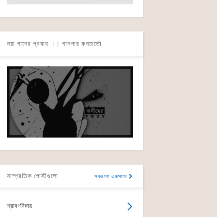
নয়া গানের প্রবাহ ।। গানপার কনচার্তো
সাম্প্রতিক পোস্টগুলো
সবগুলো একসাথে
শ্রাবণবিদায়