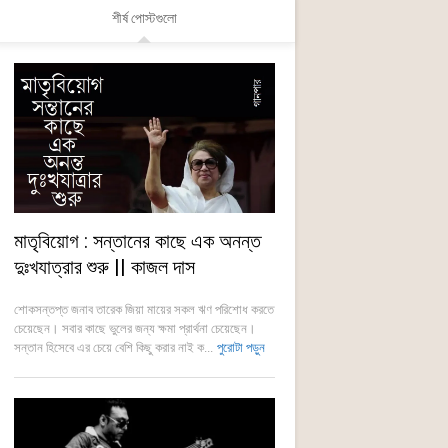
শীর্ষ পোস্টগুলো
মাতৃবিয়োগ : সন্তানের কাছে এক অনন্ত
দুঃখযাত্রার শুরু || কাজল দাস
শোকসন্তপ্ত জনাব তারেক জিয়া মায়ের সকল ঋণ পরিশোধ করতে
চেয়েছেন। সবার কাছে ভুলের জন্য ক্ষমা প্রার্থনা চেয়েছেন।
সন্তান হিসেবে এর চেয়ে বেশি কিছু করার নাই ক...
পুরোটা পড়ুন