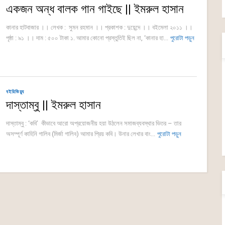
একজন অন্ধ বালক গান গাইছে || ইমরুল হাসান
কানার হাটবাজার ।। লেখক : সুমন রহমান ।। প্রকাশক : দুয়েন্দে ।। বইমেলা ২০১১ ।।
পৃষ্ঠা : ৯১ ।। দাম : ৫০০ টাকা ১. আমার কোনো প্রস্তুতিই ছিল না, ‘কানার হা...
পুরোটা পড়ুন
বইরিভিয়্যু
দাস্তাম্বু || ইমরুল হাসান
দাস্তাম্বু : ‘কবি’ কীভাবে আরো অপ্রয়োজনীয় হয়া উঠলেন সমাজব্যবস্থার ভিতর – তার
অসম্পূর্ণ কাহিনি গালিব (মির্জা গালিব) আমার প্রিয় কবি। উনার লেখার বাং...
পুরোটা পড়ুন