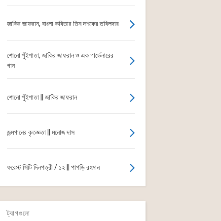
জাকির জাফরান, বাংলা কবিতার তিন দশকের তবিলদার
শোনো পুঁইপাতা, জাকির জাফরান ও এক গার্ডেনারের
গান
শোনো পুঁইপাতা || জাকির জাফরান
জন্মগানের কৃতজ্ঞতা || মনোজ দাস
ফরেস্ট সিটি দিনপত্রী / ১২ || পাপড়ি রহমান
ট্যাগগুলো