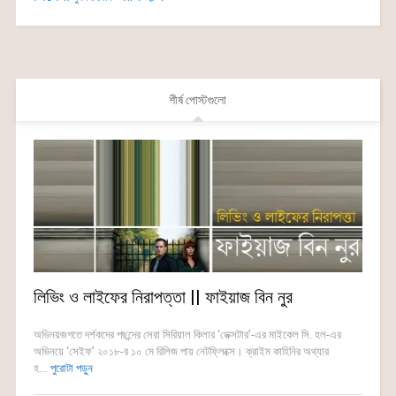
শীর্ষ পোস্টগুলো
লিভিং ও লাইফের নিরাপত্তা || ফাইয়াজ বিন নুর
অভিনয়জগতে দর্শকদের পছন্দের সেরা সিরিয়াল কিলার ‘ডেক্সটার’-এর মাইকেল সি. হল-এর
অভিনয়ে ‘সেইফ’ ২০১৮-র ১০ মে রিলিজ পায় নেটফ্লিক্সে। ক্রাইম কাহিনির অথ্যার
হ...
পুরোটা পড়ুন