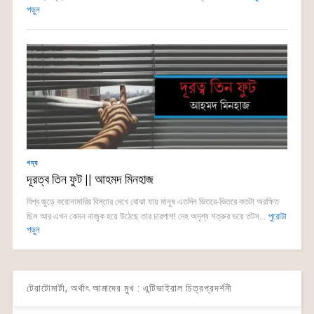
পড়ুন
গদ্য
দূরত্ব তিন ফুট || আহমদ মিনহাজ
বিশ্ব জুড়ে করোনামারির বিস্তার দেখে বোঝা যায় মানুষ এতদিন ভিতরে-ভিতরে কতটা অরক্ষিত
ছিল আর এখন কেমন নাজুক হয়ে উঠেছে তার চারপাশ! দেহ অদৃশ্য শত্রুর ভয়ে তটস...
পুরোটা
পড়ুন
টেরাটোমার্টা, অর্থাৎ আমাদের মুখ : এন্টিভাইরাল চিত্রপ্রদর্শনী