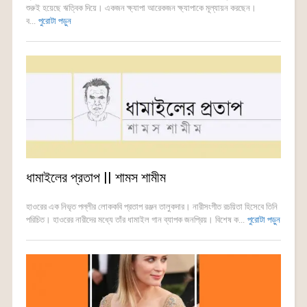
শুরুই হয়েছে ঋত্বিক দিয়ে। একজন ক্ষ্যাপা আরেকজন ক্ষ্যাপাকে মূল্যায়ন করছেন।
ব...
পুরোটা পড়ুন
ধামাইলের প্রতাপ || শামস শামীম
হাওরের এক নিভৃত পল্লীর লোককবি প্রতাপ রঞ্জন তালুকদার। নারীসংগীত রচয়িতা হিসেবে তিনি
পরিচিত। হাওরের নারীদের মধ্যে তাঁর ধামাইল গান ব্যাপক জনপ্রিয়। বিশেষ ক...
পুরোটা পড়ুন