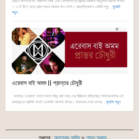
রেডিও বাংলাদেশের ‘বিজ্ঞাপন তরঙ্গ’ এবং টেলিভিশানের রবীন্দ্র-নজরুল-আধুনিক-উচ্চাঙ্গ সংগীত
— এ-ই ছিল বেড়ে-ওঠার সময়ে আমার গান শোনা। বয়ঃসন্ধিকালে একদিন স্কু...
পুরোটা
পড়ুন
এরেবাস বাই অমম || প্রান্তর চৌধুরী
অমমের ‘এরেবাস’ শুনতে শুনতে কিছু কথা নাড়া দেয় বিচ্ছিন্ন মস্তিষ্কে; সাইকেডেলিক এই
রকব্যান্ডের প্রতিটা গানই একেকটা আলাদা ধাঁচের। আজকের লেখা তাদের...
পুরোটা পড়ুন
সঞ্চালক :
আলফ্রেড আমিন
ও
শোভন সরকার