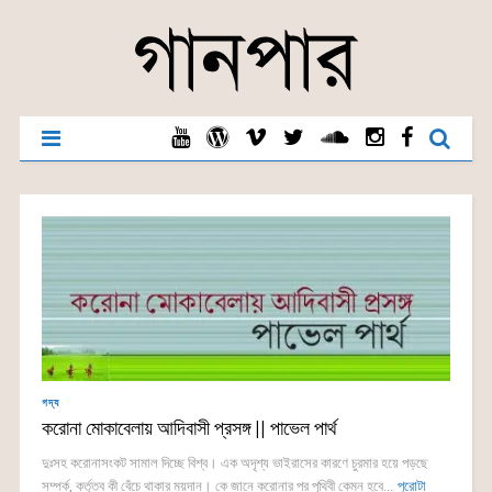
গদ্য
করোনা মোকাবেলায় আদিবাসী প্রসঙ্গ || পাভেল পার্থ
দুঃসহ করোনাসংকট সামাল দিচ্ছে বিশ্ব। এক অদৃশ্য ভাইরাসের কারণে চুরমার হয়ে পড়ছে
সম্পর্ক, কর্তৃত্ব কী বেঁচে থাকার ময়দান। কে জানে করোনার পর পৃথিবী কেমন হবে...
পুরোটা