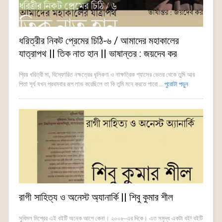
ধরিত্রীর নিকট প্রেমের চিঠি-৬ / আমাদের মহাকালের
যাত্রাপথ || তিক নাত হান || ভাষান্তর : জয়দেব কর
প্রিয় ধরিত্রী মা, বিস্ফোরিত নক্ষত্রের ধূলিকণা ও নাক্ষত্রিক গ্যাসের ভেতর থেকে তুমি আর
পিতা সূর্য যখন প্রথমবার রূপ লাভ করেছিলে তা কি তুমি মনে করতে পারো...
পুরোটা পড়ুন
রাগী সাহিত্য ও অনেস্ট অ্যানার্কি || শিবু কুমার শীল
সুবিমল মিশ্রের এই বইটি অনেক আগে কেনা। ২০০৮-এর দিকে। এত সমৃদ্ধ একটা বই! বইটি