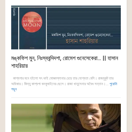
মঙ্কফিশ মুন, নিঃস্ববন্দিদশা, রোমেশ গুনেসেকেরা… || হাসান
শাহরিয়ার
কাশ্যপার মনে হইলো সৎ ভাই মোজ্ঞাল্লানার চেয়ে তার যোগ্যতা বেশি। রাজমুকুট তার
অধিকার। কিন্তু কাশ্যপা কনকুবাইনের ছেলে। রাজা ধাতুসেনার অবৈধ সন্তান।...
পুরোটা
পড়ুন