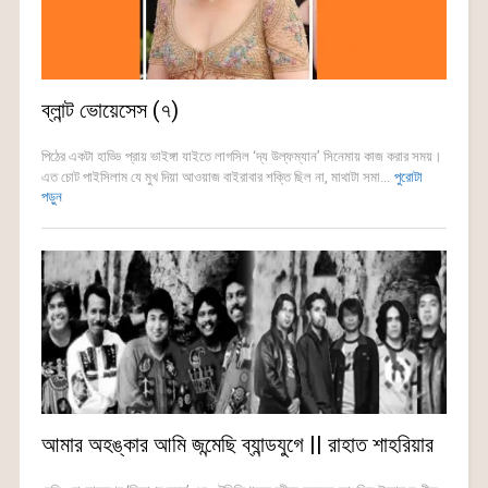
ব্লান্ট ভোয়েসেস (৭)
পিঠের একটা হাড্ডি প্রায় ভাইঙ্গা যাইতে লাগসিল ‘দ্য উল্ফম্যান’ সিনেমায় কাজ করার সময়।
এত চোট পাইসিলাম যে মুখ দিয়া আওয়াজ বাইরাবার শক্তি ছিল না, মাথাটা সমা...
পুরোটা
পড়ুন
আমার অহঙ্কার আমি জন্মেছি ব্যান্ডযুগে || রাহাত শাহরিয়ার