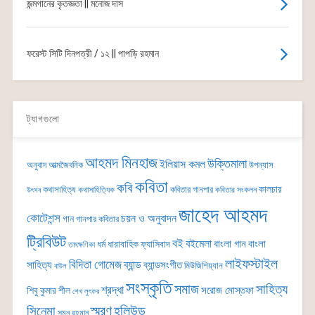
জন্মগানের কৃতজ্ঞতা || মনোজ দাস
ফরেস্ট সিটি দিনপত্রী / ১২ || পাপড়ি রহমান
ট্যাগগুলো
আহমদ মিনহাজ
উক্তিমালা
ইলিয়াস কমল
অনুবাদ
আত্মজৈবনিক
উপন্যাস
কবিতা
কবি
কালচার
কথাসাহিত্য
কবিতার গানপার
কথাসাহিত্যিক
কবিতার সংকলন
উৎসব
জাহেদ আহমদ
কোটেশন্স
চয়ন ও অনুবাদন
গান
গানপার কবিতার
ট্রিবিউট
বই
বইমেলা
বাংলা গান
বাংলা
ধর্ম
ধারাবাহিক
ফ্যাসিবাদ
তাৎক্ষণিকা
লাইফস্টাইল
বিদিতা গোমেজ
ব্যান্ড
সাহিত্য
ব্যান্ডসংগীত
মিউজিশিয়্যান
বাউল
সংস্কৃতি
সমাজ
সাহিত্য
শ্রদ্ধা
সরোজ মোস্তফা
শিবু কুমার শীল
শেখ লুৎফর
সিনেমা
স্মরণ
হলিউড
সুমন রহমান