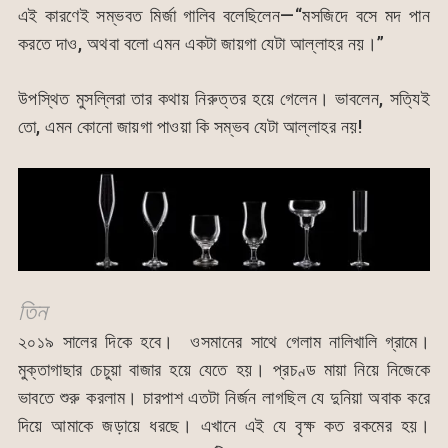
এই কারণেই সম্ভবত মির্জা গালিব বলেছিলেন—“মসজিদে বসে মদ পান
করতে দাও, অথবা বলো এমন একটা জায়গা যেটা আল্লাহর নয়।”
উপস্থিত মুসল্লিরা তার কথায় নিরুত্তর হয়ে গেলেন। ভাবলেন, সত্যিই
তো, এমন কোনো জায়গা পাওয়া কি সম্ভব যেটা আল্লাহর নয়!
তিন
২০১৯ সালের দিকে হবে। ওসমানের সাথে গেলাম নালিখালি গ্রামে।
মুক্তাগাছার চেচুয়া বাজার হয়ে যেতে হয়। প্রচণ্ড মায়া নিয়ে নিজেকে
ভাবতে শুরু করলাম। চারপাশ এতটা নির্জন লাগছিল যে দুনিয়া অবাক করে
দিয়ে আমাকে জড়ায়ে ধরছে। এখানে এই যে বৃক্ষ কত রকমের হয়।