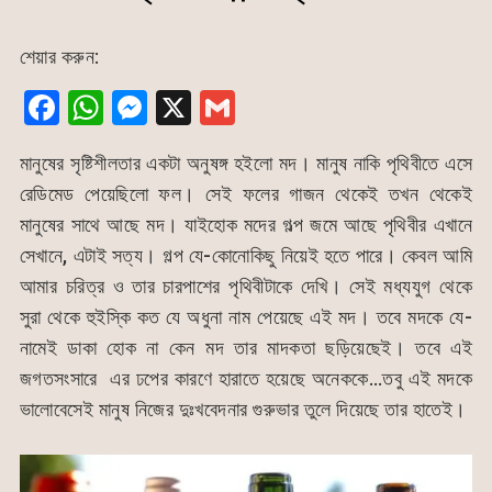
শেয়ার করুন:
F
W
M
X
G
a
h
e
m
মানুষের সৃষ্টিশীলতার একটা অনুষঙ্গ হইলো মদ। মানুষ নাকি পৃথিবীতে এসে
c
at
s
ai
রেডিমেড পেয়েছিলো ফল। সেই ফলের গাজন থেকেই তখন থেকেই
e
s
s
l
মানুষের সাথে আছে মদ। যাইহোক মদের গল্প জমে আছে পৃথিবীর এখানে
b
A
e
সেখানে, এটাই সত্য। গল্প যে-কোনোকিছু নিয়েই হতে পারে। কেবল আমি
o
p
n
আমার চরিত্র ও তার চারপাশের পৃথিবীটাকে দেখি। সেই মধ্যযুগ থেকে
o
p
g
সুরা থেকে হুইস্কি কত যে অধুনা নাম পেয়েছে এই মদ। তবে মদকে যে-
k
er
নামেই ডাকা হোক না কেন মদ তার মাদকতা ছড়িয়েছেই। তবে এই
জগতসংসারে এর ঢপের কারণে হারাতে হয়েছে অনেককে…তবু এই মদকে
ভালোবেসেই মানুষ নিজের দুঃখবেদনার গুরুভার তুলে দিয়েছে তার হাতেই।