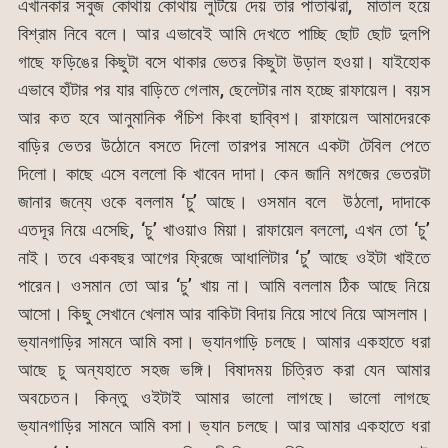
এখানকার সবুজ কোথায় কোথায় লুটিয়ে দেয় তার পাতাঝরা, মাতাল হয়ে
বিশ্রাম নিবে বলে। আর এভাবেই আমি দেখতে পাচ্ছি ছোট ছোট দুলপি
গাছে ফড়িঙের কিছুটা বসে থাকার ভেতর কিছুটা উড়াল হওয়া। যাইহোক
এভাবে হাঁটার পর যার বাড়িতে গেলাম, ছেলেটার নাম হচ্ছে রাফায়েল। বয়স
আর কত হবে আনুমানিক পঁচিশ কিংবা ছাব্বিশ। রাফায়েল আমাদেরকে
বাড়ির ভেতর উঠোনে বসতে দিলো তারপর সামনে একটা টেবিল পেতে
দিলো। কাছে এসে বললো কি খাবেন দাদা। কেন জানি মগজের ভেতরটা
জানার জন্যে ওকে বললাম ‘চু’ আছে। ওসমান বলে উঠলো, দাদাকে
এতদূর নিয়ে এসেছি, ‘চু’ খাওয়াও মিয়া। রাফায়েল বললো, এখন তো ‘চু’
নাই। তবে একবছর আগের ফ্রিজে আধালিটার ‘চু’ আছে ওইটা খাইতে
পারেন। ওসমান তো আর ‘চু’ খায় না। আমি বললাম ঠিক আছে নিয়ে
আসো। কিছু সেখানে খেলাম আর বাকিটা বিদায় নিয়ে সাথে নিয়ে আসলাম।
ভ্যানগাড়ির সামনে আমি বসা। ভ্যানগাড়ি চলছে। আমার একহাতে ধরা
আছে চু অন্যহাতে সহজ ভঙ্গি। বিষাদময় চিত্রিত করা যেন আমার
অবচেতন। কিন্তু ওইটাই আমার ভালো লাগছে। ভালো লাগছে
ভ্যানগাড়ির সামনে আমি বসা। ভ্যান চলছে। আর আমার একহাতে ধরা