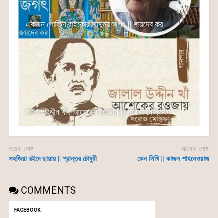
একজন পোলিনা রাইকোর জাদুময় জগৎ || জয়দেব কর
জালাল উদ্দীন খাঁ : আশেকের রওজায় || সরোজ মোস্তফা
পরের পোষ্ট
আগের পোষ্ট
সহজিয়া রইদে ছায়ায় || প্রান্তর চৌধুরী
কেন লিখি || কাজল শাহনেওয়াজ
COMMENTS
FACEBOOK: