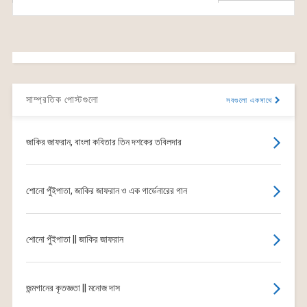
সাম্প্রতিক পোস্টগুলো
সবগুলো একসাথে
জাকির জাফরান, বাংলা কবিতার তিন দশকের তবিলদার
শোনো পুঁইপাতা, জাকির জাফরান ও এক গার্ডেনারের গান
শোনো পুঁইপাতা || জাকির জাফরান
জন্মগানের কৃতজ্ঞতা || মনোজ দাস