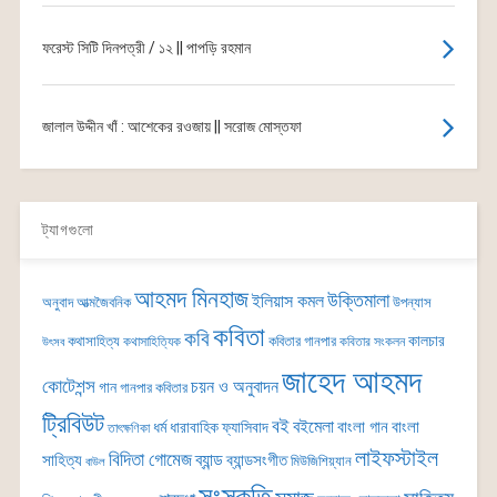
ফরেস্ট সিটি দিনপত্রী / ১২ || পাপড়ি রহমান
জালাল উদ্দীন খাঁ : আশেকের রওজায় || সরোজ মোস্তফা
ট্যাগগুলো
আহমদ মিনহাজ
উক্তিমালা
ইলিয়াস কমল
অনুবাদ
আত্মজৈবনিক
উপন্যাস
কবিতা
কবি
কালচার
কথাসাহিত্য
কবিতার গানপার
কথাসাহিত্যিক
কবিতার সংকলন
উৎসব
জাহেদ আহমদ
কোটেশন্স
চয়ন ও অনুবাদন
গান
গানপার কবিতার
ট্রিবিউট
বই
বইমেলা
বাংলা গান
বাংলা
ধর্ম
ধারাবাহিক
ফ্যাসিবাদ
তাৎক্ষণিকা
লাইফস্টাইল
বিদিতা গোমেজ
ব্যান্ড
সাহিত্য
ব্যান্ডসংগীত
মিউজিশিয়্যান
বাউল
সংস্কৃতি