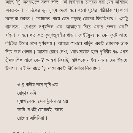
আছে ‘চু’ অন্যহাতে সহজ ভঙ্গি। কী বিষাদময় চিত্রিত করা যেন আমারই
অবচেতন। এদিকের ভূ- দৃশ্য দেখে মনে হলো সূর্যের শারীরিক প্রকাশে
শস্যেরা তরতর। আমাদের গায়ে রোদ পড়ছে রোদের ফিরতিপথে। একটু
থামলাম। যেখানে সপ্রতিভ এক আকাশের নিচে একার ভেতর একটি
বাড়ি। সামনে কত কত কৃষ্ণতুলশীর গাছ। গেইটফুল নয় যেন ফুটে আছে
বড়িটার টিনের চালে সূর্যকদম। আমারা সেখানে বাড়ির একটা লোককে ডাক
দিয়ে জল খেলাম। আমার চোখে নেশা, ধ্যাৎ মাতাল হলে পৃথিবীর রঙ এমন
ঐন্দজালিক লাগে কেন? আমরা ফিরছি, মাইলকে মাইল মনমরা বন্দ উড়ছে
উদাস। ওইদিন রাতে ‘চু’ নামে একটা দীর্ঘকবিতা লিখলাম।
ও চু পানীয় তবে তুমি এক
ঘোড়ার ভঙ্গি
দ্যাখ কেমন ঠোকাঠুকি করে হায়
আমি দেখছি তোমারই ভেতর
রোদের অলিভিয়া।