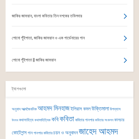
জাকির জাফরান, বাংলা কবিতার তিন দশকের তবিলদার
শোনো পুঁইপাতা, জাকির জাফরান ও এক গার্ডেনারের গান
শোনো পুঁইপাতা || জাকির জাফরান
ট্যাগগুলো
আহমদ মিনহাজ
উক্তিমালা
ইলিয়াস কমল
অনুবাদ
আত্মজৈবনিক
উপন্যাস
কবিতা
কবি
কালচার
কথাসাহিত্য
কবিতার গানপার
কথাসাহিত্যিক
কবিতার সংকলন
উৎসব
জাহেদ আহমদ
কোটেশন্স
চয়ন ও অনুবাদন
গান
গানপার কবিতার