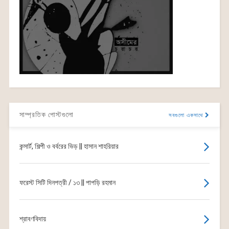
সাম্প্রতিক পোস্টগুলো
সবগুলো একসাথে
কন্সার্ট, শিল্পী ও বর্বরের ভিড় || হাসান শাহরিয়ার
ফরেস্ট সিটি দিনপত্রী / ১৩ || পাপড়ি রহমান
শ্রাবণবিদায়