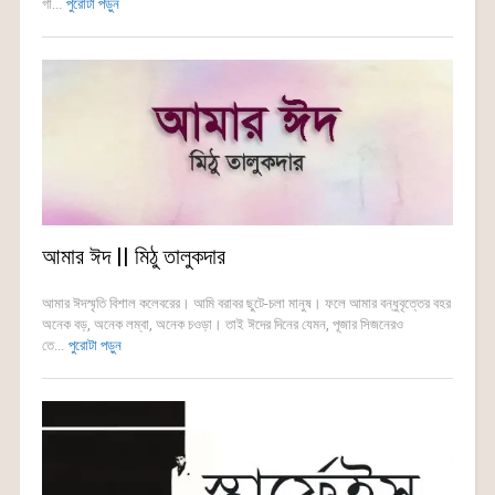
গা...
পুরোটা পড়ুন
আমার ঈদ || মিঠু তালুকদার
আমার ঈদস্মৃতি বিশাল কলেবরের। আমি বরাবর ছুটে-চলা মানুষ। ফলে আমার বন্ধুবৃত্তের বহর
অনেক বড়, অনেক লম্বা, অনেক চওড়া। তাই ঈদের দিনের যেমন, পূজার সিজনেরও
তে...
পুরোটা পড়ুন