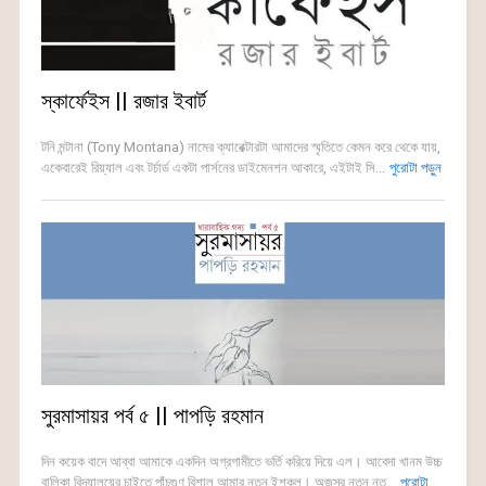
স্কার্ফেইস || রজার ইবার্ট
টনি মন্টানা (Tony Montana) নামের ক্যারেক্টারটা আমাদের স্মৃতিতে কেমন করে থেকে যায়,
একেবারেই রিয়্যাল এবং টর্চার্ড একটা পার্সনের ডাইমেনশন আকারে, এইটাই সি...
পুরোটা পড়ুন
সুরমাসায়র পর্ব ৫ || পাপড়ি রহমান
দিন কয়েক বাদে আব্বা আমাকে একদিন অগ্রগামীতে ভর্তি করিয়ে দিয়ে এল। আবেদা খানম উচ্চ
বালিকা বিদ্যালয়ের চাইতে পাঁচগুণ বিশাল আমার নতুন ইশকুল। অজস্র নতুন নত...
পুরোটা