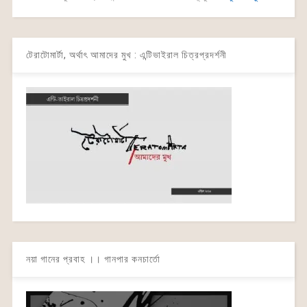
টেরাটোমার্টা, অর্থাৎ আমাদের মুখ : এন্টিভাইরাল চিত্রপ্রদর্শনী
নয়া গানের প্রবাহ ।। গানপার কনচার্তো