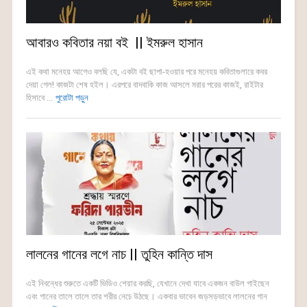
আবারও কবিতার নয়া বই || ইমরুল হাসান
এই কথা মনেহয় আগেও বলছি যে, একটা বই ছাপা-হওয়ার পরে মনেহয় কবিতাগুলারে কবর
দেয়া গেল! কাজটা শেষ হইল। এরপরে বাদবাকি কাজ আসলে মরার পরের কাজই, রাইটার
হিসাবে ...
পুরোটা পড়ুন
লালনের গানের লগে নাচ || তুহিন কান্তি দাস
এই নিবন্ধের শুরুতে একটি ভিডিও শেয়ার করছি, যেখানে দেখা যাবে একজন বাউল গাইছেন
এবং গানের তালে তালে তার শরীর নেচে উঠছে। একবার ভাবেন জড়সড়ভাবে লালনের গান