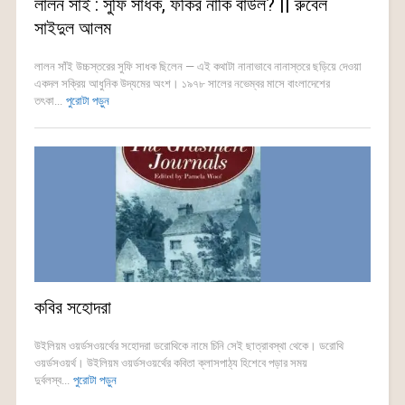
লালন সাঁই : সুফি সাধক, ফকির নাকি বাউল? || রুবেল
সাইদুল আলম
লালন সাঁই উচ্চস্তরের সুফি সাধক ছিলেন — এই কথাটা নানাভাবে নানাস্তরে ছড়িয়ে দেওয়া
একদল সক্রিয় আধুনিক উদ্যমের অংশ। ১৯৭৮ সালের নভেম্বর মাসে বাংলাদেশের
তৎকা...
পুরোটা পড়ুন
কবির সহোদরা
উইলিয়ম ওয়র্ডসওয়র্থের সহোদরা ডরোথিকে নামে চিনি সেই ছাত্রাবস্থা থেকে। ডরোথি
ওয়র্ডসওয়র্থ। উইলিয়ম ওয়র্ডসওয়র্থের কবিতা ক্লাসপাঠ্য হিশেবে পড়ার সময়
দুর্বলস্ব...
পুরোটা পড়ুন