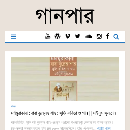
গদ্য
মর্মমুরাকাবা : বাবা বুল্লেহ শাহ : সুফি কবিতা ও গান || মঈনুস সুলতান
কবিপরিচিতি : সুফি কবি বুল্লেহ শাহ-এর জন্ম পঞ্জাবের বাওয়ালপুর জেলার উচ নামক গ্রামে।
বিশেষজ্ঞরা অনুমান করেন, তাঁর জন্ম ১৬৮০ সালের দিকে। তাঁর পূর্বপুরুষর...
পুরোটা পড়ুন