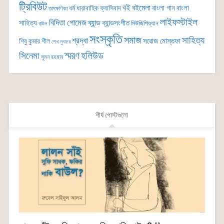
ট্রিবিউট
বই
বইমেলা
বাংলা গান
বাংলা
ধর্ম
ধারাবাহিক
ফ্যাসিবাদ
তাৎক্ষণিকা
লাইফস্টাইল
বিদিতা গোমেজ
ব্যান্ড
সাহিত্য
ব্যান্ডসংগীত
মিউজিশিয়্যান
বাউল
সংস্কৃতি
সমাজ
সাহিত্য
শ্রদ্ধা
সরোজ মোস্তফা
শিবু কুমার শীল
শেখ লুৎফর
সিনেমা
স্মরণ
হলিউড
সুমন রহমান
শীর্ষ পোস্টগুলো