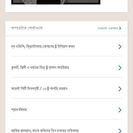
সাম্প্রতিক পোস্টগুলো
সবগুলো একসাথে
দ্য ওডিসি, ক্রিস্টোফার নোলানের || ইলিয়াস কমল
কন্সার্ট, শিল্পী ও বর্বরের ভিড় || হাসান শাহরিয়ার
ফরেস্ট সিটি দিনপত্রী / ১৩ || পাপড়ি রহমান
শ্রাবণবিদায়
জাকির জাফরান, বাংলা কবিতার তিন দশকের তবিলদার