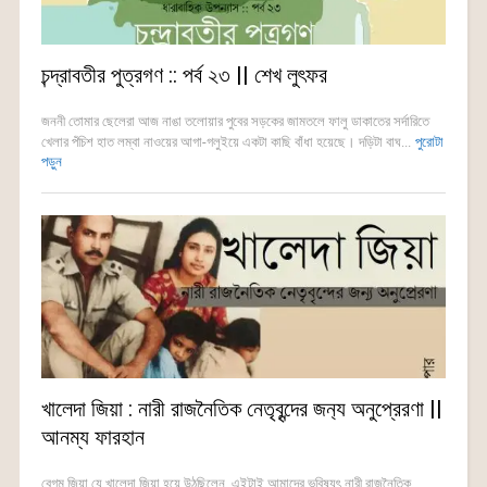
চন্দ্রাবতীর পুত্রগণ :: পর্ব ২৩ || শেখ লুৎফর
জননী তোমার ছেলেরা আজ নাঙা তলোয়ার পুবের সড়কের জামতলে ফালু ডাকাতের সর্দারিতে
খেলার পঁচিশ হাত লম্বা নাওয়ের আগা-গলুইয়ে একটা কাছি বাঁধা হয়েছে। দড়িটা বাঘ...
পুরোটা
পড়ুন
খালেদা জিয়া : নারী রাজনৈতিক নেতৃবৃন্দের জন‍্য অনুপ্রেরণা ||
আনম্য ফারহান
বেগম জিয়া যে খালেদা জিয়া হয়ে উঠছিলেন, এইটাই আমাদের ভবিষ‍্যৎ নারী রাজনৈতিক