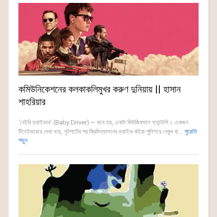
কমিউনিকেশনের কলকাকলিমুখর করুণ দুনিয়ায় || হাসান
শাহরিয়ার
‘বেইবি ড্রাইভার’ (Baby Driver) — মনে হয়, একটা মিউজিক্যাল ফ্যান্টাসি। একজন
টিনেইজাররে দেখা যায়, লুটপাটের পর ক্রিমিন্যালদের ড্রাইভ কইরা পুলিশরে বেকুব বা...
পুরোটা
পড়ুন