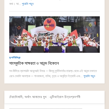
কথা। আ...
পুরোটা পড়ুন
কন্সার্টরিভিয়্যু
সাংস্কৃতিক সাক্ষরতা ও আনন্দ নিকেতন
সব মিলিয়ে ব্যাপারটা আনন্দেরই নিশ্চয় — কিন্তু ফুর্তিফার্তার তারল্য থেকে এই আনন্দ তফাতে
রেখে দেখাটা আবশ্যক — গানবাজনা, নাটক, নৃত্য ও আবৃত্তি ইত্যাদি এবং...
পুরোটা পড়ুন
টেরাটোমার্টা, অর্থাৎ আমাদের মুখ : এন্টিভাইরাল চিত্রপ্রদর্শনী