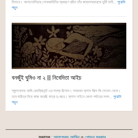
হিসাবে। আনাতোলিয়ার লোককাহিনির প্রকরণে রচিত তাঁর কাব্যসম্ভারকে তুর্কি সাহি...
পুরোটা
পড়ুন
বনজুঁই ঘুমিও না ২ || নিবেদিতা আইচ
স্কুলবেলায় আমি রেডক্রিসেন্ট এর সদস্য ছিলাম। সম্ভবত ক্লাস সিক্স কি সেভেন থেকে।
তবে দায়িত্ব নিয়ে কাজ করেছি মাত্র দু-বছর। ক্লাস নাইনে জেলা পর্যায়ের সদস...
পুরোটা
পড়ুন
সঞ্চালক :
আলফ্রেড আমিন
ও
শোভন সরকার