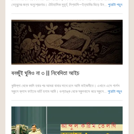
নেতৃবৃন্দের জন‍্য অনুপ্রেরণার। ঐতিহাসিক মুহূর্ত, লিগ‍্যাসি—ইত‍্যাদির ভিড়ে উন...
পুরোটা পড়ুন
বনজুঁই ঘুমিও না ৩ || নিবেদিতা আইচ
কুমিল্লা থেকে বদলি হবার পর আমরা বাবার সাথে চলে আসি মাইজদীতে। এখানে এসে গার্লস
স্কুলে ক্লাস ফাইভে ভর্তি হলাম আমি। গুপ্তাঙ্ক থেকে স্কুলবাসে করে স্কুলে...
পুরোটা পড়ুন