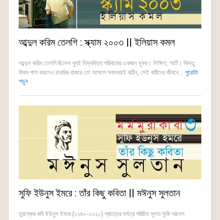
আব্দুল করিম তেলগি : স্ক্যাম ২০০৩ || ইলিয়াস কমল
আব্দুল করিম তেলগি ছিলেন খুবই নিম্নবিত্ত পরিবারের একজন যুবক। শিক্ষিত, স্মার্ট। কিন্তু
বিকম পাশ করলেও চাকরির বাজার তো আসলে সবসময়ই কঠিন, সেই কঠিনের জীবনে...
পুরোটা
পড়ুন
সুফি ইউনুস ইমরে : তাঁর কিছু কবিতা || মঈনুস সুলতান
তুরস্কের কবি ইউনুস ইমরে (১২৪০-১৩২১) প্রাচ্যের সর্বত্র পরিচিত মূলত সুফি দরবেশ