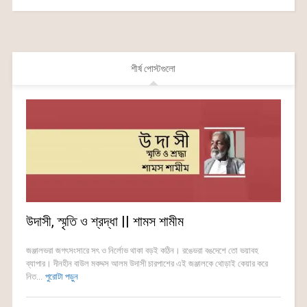
শীর্ষ পোস্টগুলো
উদাসী, স্মৃতি ও শ্রদ্ধা || শামস শামীম
জঞ্জালভরা জগৎসংসারে সৎ ও নির্লোভ থাকা বড়ই কঠিন। রঙেভরা বঙদেশে তো ভয়াবহ
ব্যাপার। দীনহীন বাউল মকদ্দস আলম উদাসী চারপাশের এই জঞ্জালকে থোড়াই কেয়ার করে
নিত...
পুরোটা পড়ুন