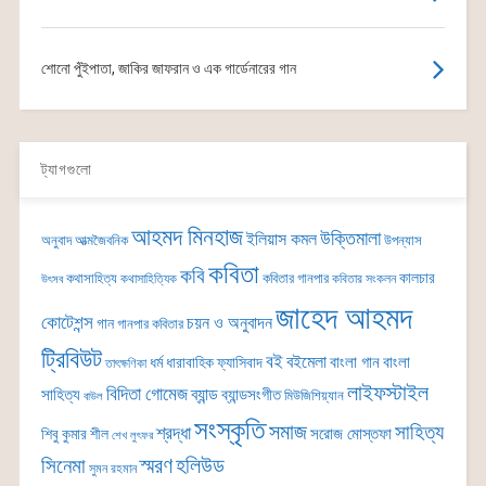
শোনো পুঁইপাতা, জাকির জাফরান ও এক গার্ডেনারের গান
ট্যাগগুলো
আহমদ মিনহাজ
উক্তিমালা
ইলিয়াস কমল
অনুবাদ
আত্মজৈবনিক
উপন্যাস
কবিতা
কবি
কালচার
কথাসাহিত্য
কবিতার গানপার
কথাসাহিত্যিক
কবিতার সংকলন
উৎসব
জাহেদ আহমদ
কোটেশন্স
চয়ন ও অনুবাদন
গান
গানপার কবিতার
ট্রিবিউট
বই
বইমেলা
বাংলা গান
বাংলা
ধর্ম
ধারাবাহিক
ফ্যাসিবাদ
তাৎক্ষণিকা
লাইফস্টাইল
বিদিতা গোমেজ
ব্যান্ড
সাহিত্য
ব্যান্ডসংগীত
মিউজিশিয়্যান
বাউল
সংস্কৃতি
সমাজ
সাহিত্য
শ্রদ্ধা
সরোজ মোস্তফা
শিবু কুমার শীল
শেখ লুৎফর
সিনেমা
স্মরণ
হলিউড
সুমন রহমান