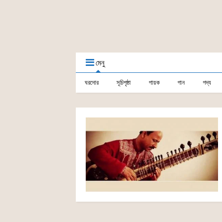
মেনু
ঘরদোর
সূচিপৃষ্ঠা
গায়ক
গান
গদ্য