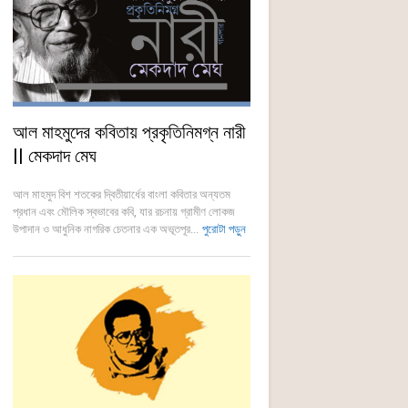
আল মাহমুদের কবিতায় প্রকৃতিনিমগ্ন নারী
|| ‎মেকদাদ মেঘ
‎আল মাহমুদ বিশ শতকের দ্বিতীয়ার্ধের বাংলা কবিতার অন্যতম
প্রধান এবং মৌলিক স্বভাবের কবি, যার রচনায় গ্রামীণ লোকজ
উপাদান ও আধুনিক নাগরিক চেতনার এক অভূতপূর...
পুরোটা পড়ুন