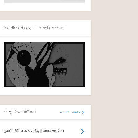
নয়া গানের প্রবাহ ।। গানপার কনচার্তো
সাম্প্রতিক পোস্টগুলো
সবগুলো একসাথে
কন্সার্ট, শিল্পী ও বর্বরের ভিড় || হাসান শাহরিয়ার