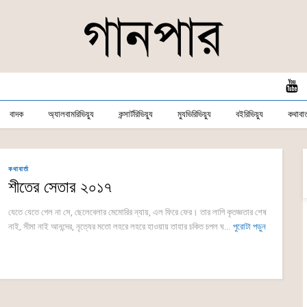
বাদক
অ্যালবামরিভিয়্যু
কন্সার্টরিভিয়্যু
ম্যুভিরিভিয়্যু
বইরিভিয়্যু
কথাবার্
কথাবার্তা
শীতের সেতার ২০১৭
যেতে যেতে গেল না সে, ছেলেবেলার মেমোরির ন্যায়, এল ফিরে ফের। তার লাগি কৃতজ্ঞতার শেষ
নাই, সীমা নাই আনন্দের, নৃত্যের মতো লহরে লহরে হাওয়ায় তাহার চকিত চপল ঘ...
পুরোটা পড়ুন