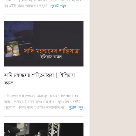
হয় এইটা আমার অভিজ্ঞতার অন্তর্গ...
পুরোটা পড়ুন
সাদি মহম্মদের শান্তিযাত্রা || ইলিয়াস
কমল
সাদি মহম্মদ মারা গেছেন। আত্মহত্যা করেছেন বলে ধারণা করা
হচ্ছে। আবার এই ধারণা ভুলও হতে পারে। ভুল হোক এমনটাই
প্রত্যাশা। কিন্তু সত্য হওয়াটাও অস্বাভাবিক নয়...
পুরোটা পড়ুন