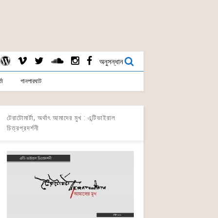
অনুসন্ধান
তা
গানপারঘাট
টেরাটোমার্টা, অর্থাৎ আমাদের মুখ : এন্টিভাইরাল
চিত্রপ্রদর্শনী