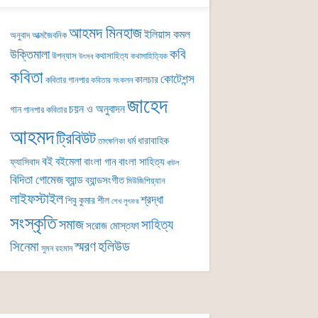
আহমদ মিনহাজ
ইলিয়াস কমল
অনুবাদ
আত্মজৈবনিক
কবি
উক্তিমালা
উপন্যাস
কথাসাহিত্য
কথাসাহিত্যিক
উৎসব
কবিতা
কোটেশন্স
কালচার
কবিতার গানপার
কবিতার সংকলন
জাহেদ
চয়ন ও অনুবাদন
গান
গানপার কবিতার
আহমদ
ট্রিবিউট
ধর্ম
ধারাবাহিক
তাৎক্ষণিকা
বই
বইমেলা
বাংলা গান
বাংলা সাহিত্য
ফ্যাসিবাদ
বাউল
বিদিতা গোমেজ
ব্যান্ড
ব্যান্ডসংগীত
মিউজিশিয়্যান
লাইফস্টাইল
শ্রদ্ধা
শিবু কুমার শীল
শেখ লুৎফর
সংস্কৃতি
সমাজ
সাহিত্য
সরোজ মোস্তফা
সিনেমা
স্মরণ
হলিউড
সুমন রহমান