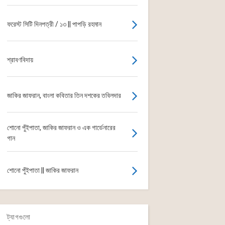
ফরেস্ট সিটি দিনপত্রী / ১৩ || পাপড়ি রহমান
শ্রাবণবিদায়
জাকির জাফরান, বাংলা কবিতার তিন দশকের তবিলদার
শোনো পুঁইপাতা, জাকির জাফরান ও এক গার্ডেনারের
গান
শোনো পুঁইপাতা || জাকির জাফরান
ট্যাগগুলো