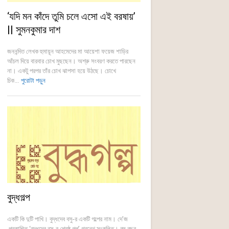
‘যদি মন কাঁদে তুমি চলে এসো এই বরষায়’
|| সুমনকুমার দাশ
জননন্দিত লেখক হুমায়ূন আহমেদের মা আয়েশা ফয়েজ শাড়ির
আঁচল দিয়ে বারবার চোখ মুছছেন। অশ্রু সংবরণ করতে পারছেন
না। একটু পরপর তাঁর চোখ ঝাপসা হয়ে উঠছে। চোখে
চিক...
পুরোটা পড়ুন
বুদ্ধগল্প
একটি কি দুটি পাখি। বুদ্ধদেব বসু-র একটি গল্পের নাম। দে’জ
প্রকাশিত ‘বুদ্ধদেব বসু-র শ্রেষ্ঠ গল্প’ গ্রন্থে সংকলিত। বহু বছর