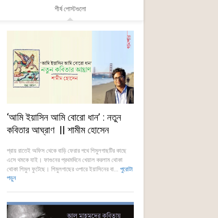
শীর্ষ পোস্টগুলো
‘আমি ইয়াসিন আমি বোরো ধান’ : নতুন
কবিতার আঘ্রাণ || শামীম হোসেন
প্রায় রাতেই অফিস থেকে বাড়ি ফেরার পথে শিমুলগাছটির কাছে
এসে থমকে যাই। ফাগুনের প্রথমদিনে খেয়াল করলাম থোকা
থোকা শিমুল ফুটেছে। শিমুলগাছের ওপারে ইয়াসিনের বা...
পুরোটা
পড়ুন