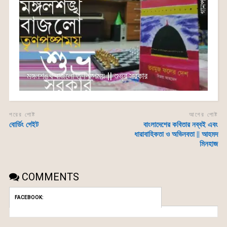
মঙ্গলশঙ্খ বাজলো তৃণপুষ্পময় || শুভ্র সরকার
পরের পোষ্ট
আগের পোষ্ট
বোর্ডিং গেইট
বাংলাদেশের কবিতার নব্বই এবং
ধারাবাহিকতা ও অভিনবতা || আহমদ
মিনহাজ
COMMENTS
FACEBOOK: