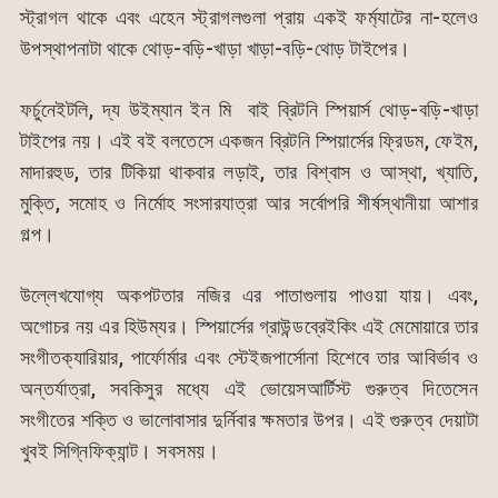
স্ট্রাগল থাকে এবং এহেন স্ট্রাগলগুলা প্রায় একই ফর্ম্যাটের না-হলেও
উপস্থাপনাটা থাকে থোড়-বড়ি-খাড়া খাড়া-বড়ি-থোড় টাইপের।
ফর্চুনেইটলি, দ্য উইম্যান ইন মি বাই ব্রিটনি স্পিয়ার্স থোড়-বড়ি-খাড়া
টাইপের নয়। এই বই বলতেসে একজন ব্রিটনি স্পিয়ার্সের ফ্রিডম, ফেইম,
মাদারহুড, তার টিকিয়া থাকবার লড়াই, তার বিশ্বাস ও আস্থা, খ্যাতি,
মুক্তি, সমোহ ও নির্মোহ সংসারযাত্রা আর সর্বোপরি শীর্ষস্থানীয়া আশার
গল্প।
উল্লেখযোগ্য অকপটতার নজির এর পাতাগুলায় পাওয়া যায়। এবং,
অগোচর নয় এর হিউম্যর। স্পিয়ার্সের গ্রাউন্ডব্রেইকিং এই মেমোয়ারে তার
সংগীতক্যারিয়ার, পার্ফোর্মার এবং স্টেইজপার্সোনা হিশেবে তার আবির্ভাব ও
অন্তর্যাত্রা, সবকিসুর মধ্যে এই ভোয়েসআর্টিস্ট গুরুত্ব দিতেসেন
সংগীতের শক্তি ও ভালোবাসার দুর্নিবার ক্ষমতার উপর। এই গুরুত্ব দেয়াটা
খুবই সিগ্নিফিক্যান্ট। সবসময়।