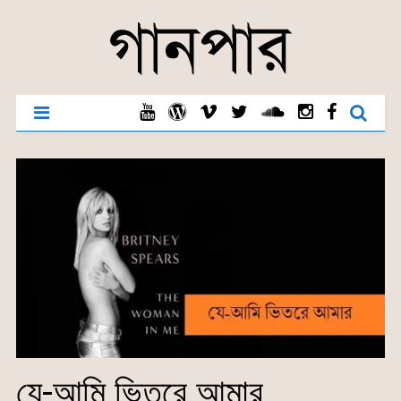
যে-আমি ভিতরে আমার