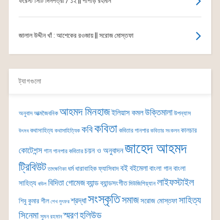
ফরেস্ট সিটি দিনপত্রী / ১২ || পাপড়ি রহমান
জালাল উদ্দীন খাঁ : আশেকের রওজায় || সরোজ মোস্তফা
ট্যাগগুলো
আহমদ মিনহাজ
উক্তিমালা
ইলিয়াস কমল
অনুবাদ
আত্মজৈবনিক
উপন্যাস
কবিতা
কবি
কালচার
কথাসাহিত্য
কবিতার গানপার
কথাসাহিত্যিক
কবিতার সংকলন
উৎসব
জাহেদ আহমদ
কোটেশন্স
চয়ন ও অনুবাদন
গান
গানপার কবিতার
ট্রিবিউট
বই
বইমেলা
বাংলা গান
বাংলা
ধর্ম
ধারাবাহিক
ফ্যাসিবাদ
তাৎক্ষণিকা
লাইফস্টাইল
বিদিতা গোমেজ
ব্যান্ড
সাহিত্য
ব্যান্ডসংগীত
মিউজিশিয়্যান
বাউল
সংস্কৃতি
সমাজ
সাহিত্য
শ্রদ্ধা
সরোজ মোস্তফা
শিবু কুমার শীল
শেখ লুৎফর
সিনেমা
স্মরণ
হলিউড
সুমন রহমান