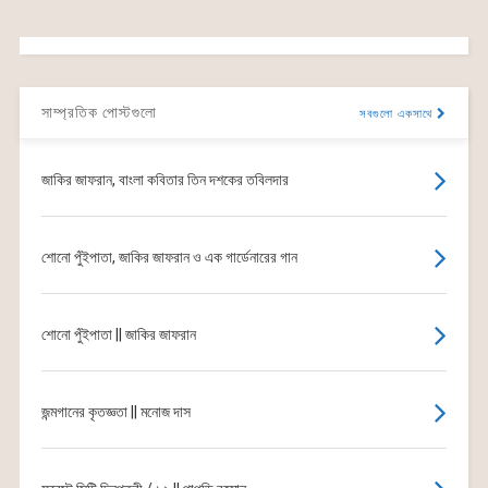
সাম্প্রতিক পোস্টগুলো
সবগুলো একসাথে
জাকির জাফরান, বাংলা কবিতার তিন দশকের তবিলদার
শোনো পুঁইপাতা, জাকির জাফরান ও এক গার্ডেনারের গান
শোনো পুঁইপাতা || জাকির জাফরান
জন্মগানের কৃতজ্ঞতা || মনোজ দাস