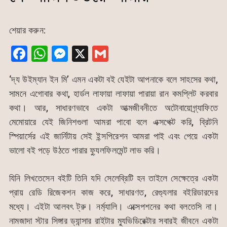
শেয়ার করুন:
F
W
M
X
G
a
h
e
m
‘দ্য উইম্যান ইন মি’ এমন একটা বই যেইটা আপনাকে বলে সাহসের কথা,
c
at
s
ai
সামনে এগোবার কথা, হার্ডল লাফায়া লাফায়া পারায়া রান কমপ্লিট করবার
e
s
s
l
কথা। আর, সাধারণভাবে একটা আত্মজীবনীতে অটোবায়োগ্র্যাফিতে
b
A
e
মেমোয়ারে যেই জিনিশগুলা আমরা পাবো বলে এক্সপেক্ট করি, ব্রিটনি
o
p
n
স্পিয়ার্সের এই জার্নিটায় সেই ইন্সপিরেশন আমরা পাই এবং পেয়ে একটা
o
p
g
ভালো বই পড়ে উঠতে পারার ফ্যুলফিলমেন্ট লাভ করি।
k
er
যিনি লিখতেসেন বইটি তিনি যদি সেলেব্রিটি হন তাইলে সেক্ষেত্রে একটা
প্রায় রেডি রিজেকশন কাজ করে, সাধারণত, রেগ্যুলার বইরিডারদের
মধ্যে। এইটা আলবৎ ট্রু। নর্ম্যালি। এক্সেপশনের কথা বলতেসি না।
নামজাদা স্টার সিঙ্গার ড্যান্সার রাইটার ম্যুভিডিরেক্টার সবারই জীবনে একটা