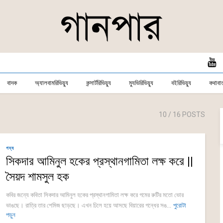
বাদক
অ্যালবামরিভিয়্যু
কন্সার্টরিভিয়্যু
ম্যুভিরিভিয়্যু
বইরিভিয়্যু
কথাবার্
10
/ 16 POSTS
গদ্য
সিকদার আমিনুল হকের প্রস্থানগামিতা লক্ষ করে ||
সৈয়দ শামসুল হক
কবির জন্যে কবিতা সিকদার আমিনুল হকের প্রস্থানগামিতা লক্ষ করে গমের রুটির মতো ভোর
ভাঙছে। রাত্রি তার শেমিজ ছাড়ছে। এখন ঢিলে হয়ে আসছে বিয়ারের গন্ধের সঙ...
পুরোটা
পড়ুন