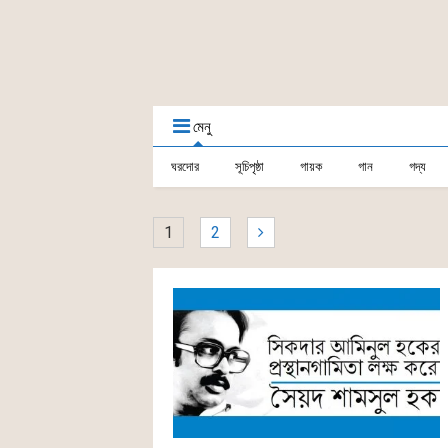
মেনু
ঘরদোর
সূচিপৃষ্ঠা
গায়ক
গান
গদ্য
1
2