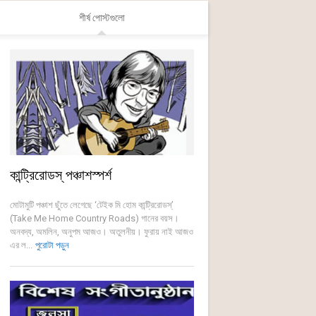
শীর্ষ পোস্টগুলো
কান্ট্রিরোডস্ পঞ্চাশস্পর্শ
মোটামুটি পঞ্চাশ ছুঁতে লেগেছে ‘টেইক মি হোম কান্ট্রিরোডস্’
(Take Me Home Country Roads) গানের বয়স।
অনবদ্য, অমলিন, অনুপম আজও। অতুলনীয়। ফুরায় নাই আজও
এর ল...
পুরোটা পড়ুন