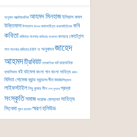
আহমদ মিনহাজ
ইলিয়াস কমল
অনুবাদ
আত্মজৈবনিক
কবি
উক্তিমালা
উপন্যাস
কথাসাহিত্য
কথাসাহিত্যিক
উৎসব
কবিতা
কোটেশন্স
কালচার
কবিতার গানপার
কবিতার সংকলন
জাহেদ
চয়ন ও অনুবাদন
গান
গানপার কবিতার
আহমদ
ট্রিবিউট
ধর্ম
ধারাবাহিক
তাৎক্ষণিকা
বই
বইমেলা
বাংলা গান
বাংলা সাহিত্য
ফ্যাসিবাদ
বাউল
বিদিতা গোমেজ
ব্যান্ড
ব্যান্ডসংগীত
মিউজিশিয়্যান
লাইফস্টাইল
শ্রদ্ধা
শিবু কুমার শীল
শেখ লুৎফর
সংস্কৃতি
সমাজ
সাহিত্য
সরোজ মোস্তফা
সিনেমা
স্মরণ
হলিউড
সুমন রহমান