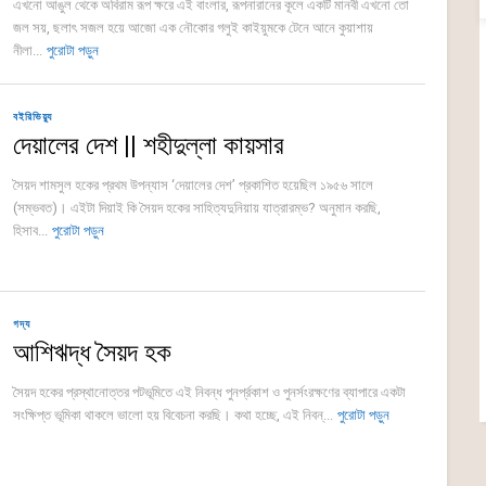
এখনো আঙুল থেকে অবিরাম রূপ ক্ষরে এই বাংলার, রূপনারানের কূলে একটি মানবী এখনো তো
জল সয়, ছলাৎ সজল হয়ে আজো এক নৌকোর গলুই কাইয়ুমকে টেনে আনে কুয়াশায়
নীলা...
পুরোটা পড়ুন
বইরিভিয়্যু
দেয়ালের দেশ || শহীদুল্লা কায়সার
সৈয়দ শামসুল হকের প্রথম উপন্যাস ‘দেয়ালের দেশ’ প্রকাশিত হয়েছিল ১৯৫৬ সালে
(সম্ভবত)। এইটা দিয়াই কি সৈয়দ হকের সাহিত্যদুনিয়ায় যাত্রারম্ভ? অনুমান করছি,
হিসাব...
পুরোটা পড়ুন
গদ্য
আশিঋদ্ধ সৈয়দ হক
সৈয়দ হকের প্রস্থানোত্তর পটভূমিতে এই নিবন্ধ পুনর্প্রকাশ ও পুনর্সংরক্ষণের ব্যাপারে একটা
সংক্ষিপ্ত ভূমিকা থাকলে ভালো হয় বিবেচনা করছি। কথা হচ্ছে, এই নিবন্...
পুরোটা পড়ুন