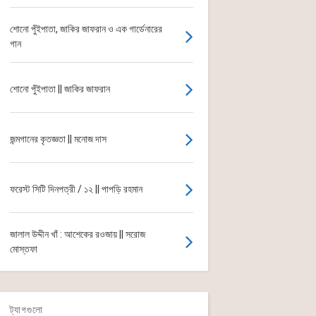
শোনো পুঁইপাতা, জাকির জাফরান ও এক গার্ডেনারের
গান
শোনো পুঁইপাতা || জাকির জাফরান
জন্মগানের কৃতজ্ঞতা || মনোজ দাস
ফরেস্ট সিটি দিনপত্রী / ১২ || পাপড়ি রহমান
জালাল উদ্দীন খাঁ : আশেকের রওজায় || সরোজ
মোস্তফা
ট্যাগগুলো