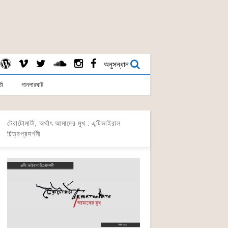
অনুসন্ধান
তা
গানপারঘাট
টেরাটোমার্টা, অর্থাৎ আমাদের মুখ : এন্টিভাইরাল
চিত্রপ্রদর্শনী