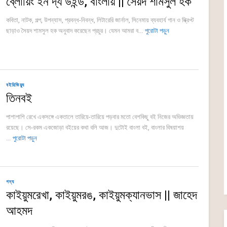
ব্লোয়িং ইন দ্য উইন্ড, বাংলায় || সৈয়দ শামসুল হক
কবিতা, নাটক, গল্প, উপন্যাস, প্রবন্ধ-নিবন্ধ, লিটারেরি জার্নাল, সিনেমায় ব্যবহার্য গান ও স্ক্রিপ্ট
ছাড়াও সৈয়দ শামসুল হক অনুবাদ করেছেন প্রচুর। যেমন আমরা ব...
পুরোটা পড়ুন
বইরিভিয়্যু
তিনবই
পাশাপাশি রেখে একসঙ্গে একতালে তারিয়ে-তারিয়ে পড়বার মতো বেশকিছু বই নিজের অভিজ্ঞতায়
রয়েছে। সে-রকম একজোড়া বইয়ের কথা বলি আজ। দুটোই বাংলা বই, বাংলার বিষয়াশয়
...
পুরোটা পড়ুন
গদ্য
কাইয়ুমরেখা, কাইয়ুমরঙ, কাইয়ুমক্যানভাস || জাহেদ
আহমদ