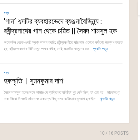
গদ্য
‘গান’ শব্দটির ব্যবহারভেদে ব্যঞ্জনাবৈভিন্ন্য :
রবীন্দ্রনাথের গান থেকে চয়িত || সৈয়দ শামসুল হক
অনেকদিন থেকে একটি স্বপ্ন লালন করছি; রবীন্দ্রসংগীতে যাঁর নাম এদেশে সর্বাগ্রে উল্লেখ করতে
হয়, রবীন্দ্রগবেষণায় যিনি নতুন পথের পথিক, সেই সনজীদা খাতুনের সঙ...
পুরোটা পড়ুন
গদ্য
হকস্মৃতি || সুমনকুমার দাশ
সৈয়দ শামসুল হকের সঙ্গে আমার-যে ব্যক্তিগত ঘনিষ্ঠতা খুব বেশি ছিল, তা তো নয়। মাঝেমধ্যে
ঢাকা কিংবা সিলেটে তাঁর সঙ্গে একান্তে কিছু সময় কাটানোর সুযোগ হয়েছিল...
পুরোটা পড়ুন
10
/ 16 POSTS