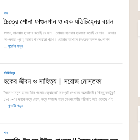
গান
চৈত্রে শোনা ফাগুনগান ও এক যতিচিহ্নের বয়ান
ফাগুন, হাওয়ায় হাওয়ায় করেছি যে দান— তোমার হাওয়ায় হাওয়ায় করেছি যে দান— আমার
আপনহারা প্রাণ, আমার বাঁধনছেঁড়া প্রাণ। তোমার অশোকে কিংশুকে অলক্ষ রঙ লাগল
...
পুরোটা পড়ুন
বইরিভিয়্যু
হকের জীবন ও সাহিত্য || সরোজ মোস্তফা
সৈয়দ শামসুল হকের ‘তিন পয়সার জ্যোছনা’ অবশ্যই লেখকের আত্মজীবনী। কিন্তু কতটুকু?
১৯৫০-এর দশকে নতুন দেশে, নতুন সমাজে নতুন লেখকগোষ্ঠীর পরিচয়ই উঠে এসেছে এই
...
পুরোটা পড়ুন
গান