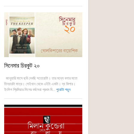
সিনেমার চিরকুট ২০
জানুয়ারি মাসে ছবি দেখছি সতেরোটা। তার মধ্যে বলার মতো
তিনচারটা মাত্র। সেইখান থেকে এইটা একটা। দ্য কিপার।
ইংলিশ প্রিমিয়ার লিগের বর্ষসেরা প্রথম বি...
পুরোটা পড়ুন