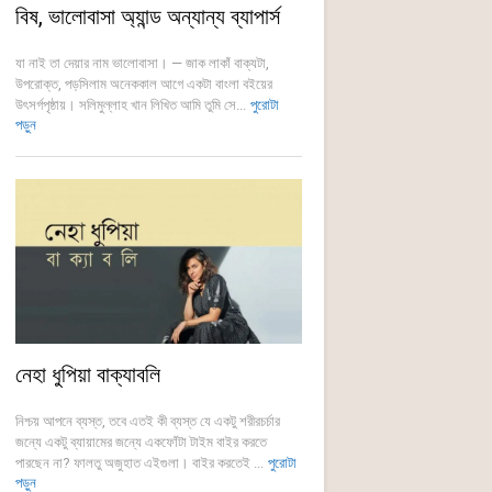
বিষ, ভালোবাসা অ্যান্ড অন্যান্য ব্যাপার্স
যা নাই তা দেয়ার নাম ভালোবাসা। — জাক লাকাঁ বাক্যটা,
উপরোক্ত, পড়সিলাম অনেককাল আগে একটা বাংলা বইয়ের
উৎসর্গপৃষ্ঠায়। সলিমুল্লাহ খান লিখিত আমি তুমি সে...
পুরোটা
পড়ুন
নেহা ধুপিয়া বাক্যাবলি
নিশ্চয় আপনে ব্যস্ত, তবে এতই কী ব্যস্ত যে একটু শরীরচর্চার
জন্যে একটু ব্যায়ামের জন্যে একফোঁটা টাইম বাইর করতে
পারছেন না? ফালতু অজুহাত এইগুলা। বাইর করতেই ...
পুরোটা
পড়ুন