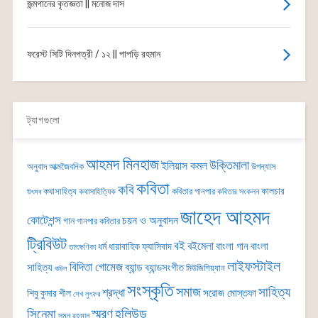
জন্মগানের কৃতজ্ঞতা || মনোজ দাস
ফরেস্ট সিটি দিনপত্রী / ১২ || পাপড়ি রহমান
ট্যাগগুলো
আহমদ মিনহাজ
উক্তিমালা
ইলিয়াস কমল
অনুবাদ
আত্মজৈবনিক
উপন্যাস
কবিতা
কবি
কালচার
কথাসাহিত্য
কবিতার গানপার
কথাসাহিত্যিক
কবিতার সংকলন
উৎসব
জাহেদ আহমদ
কোটেশন্স
চয়ন ও অনুবাদন
গান
গানপার কবিতার
ট্রিবিউট
বই
বইমেলা
বাংলা গান
বাংলা
ধর্ম
ধারাবাহিক
ফ্যাসিবাদ
তাৎক্ষণিকা
লাইফস্টাইল
বিদিতা গোমেজ
ব্যান্ড
সাহিত্য
ব্যান্ডসংগীত
মিউজিশিয়্যান
বাউল
সংস্কৃতি
সমাজ
সাহিত্য
শ্রদ্ধা
সরোজ মোস্তফা
শিবু কুমার শীল
শেখ লুৎফর
সিনেমা
স্মরণ
হলিউড
সুমন রহমান