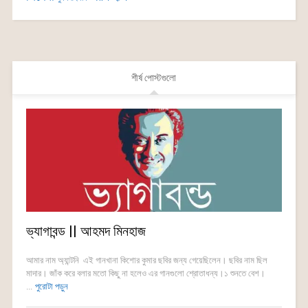
শীর্ষ পোস্টগুলো
ভ্যাগাবন্ড || আহমদ মিনহাজ
আমার নাম অ্যান্টনি এই গানখানা কিশোর কুমার ছবির জন্য গেয়েছিলেন। ছবির নাম ছিল
মাদার। জাঁক করে বলার মতো কিছু না হলেও এর গানগুলো শ্রোতাধন্য।১ শুনতে বেশ।
...
পুরোটা পড়ুন