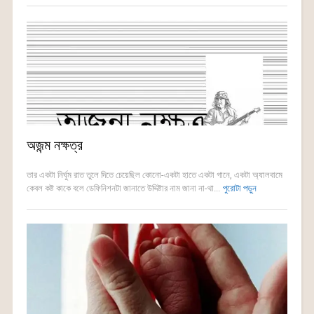
অজন্ম নক্ষত্র
তার একটা নির্ঘুম রাত তুলে দিতে চেয়েছিল কোনো-একটা হাতে একটা গানে, একটা অ্যালবামে
কেবল কষ্ট কাকে বলে ডেফিনিশনটা জানাতে উদ্দিষ্টার নাম জানা না-থা...
পুরোটা পড়ুন