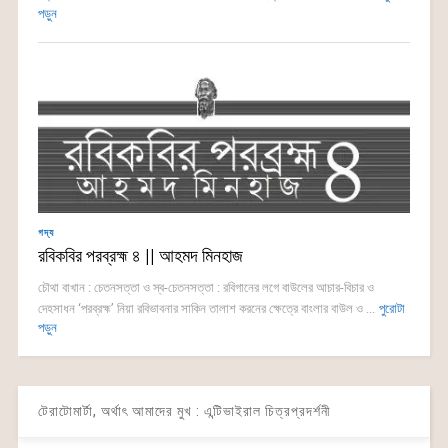
পড়ুন
গদ্য
রবিকবির পরব্রহ্ম ৪ || আহমদ মিনহাজ
চৌথা বাখান : চেতনসত্তা ও স্ব-চেতনসত্তা : রবিগানের লগে বাউলের আচার-বিচার ও
দেহসাধন ‘পরব্রহ্ম’ নিয়া রবিভাবনার সাকিন তালাশ করনের ক্ষেত্রে বাংলার বাউল ও ...
পুরোটা
পড়ুন
টেরাটোমার্টা, অর্থাৎ আমাদের মুখ : এন্টিভাইরাল চিত্রপ্রদর্শনী