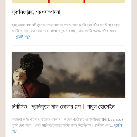
স্বর্ণসংগ্রহ, শঙ্খসম্পাদনা
হুবহু আমার কথা যদি তুলেও দেওয়া যায় তবু তাতে কোন কথাটা ব্যঙ্গ ক'রে বলেছি আর কোন
কথাটা অনেক থেমে থেমে বাধো-বাধো অনুভবে বলেছি, আর কোনটা গড়গড় ক'রে, এসব
...
পুরোটা পড়ুন
নির্বাসিত : প্রতিকূলে পাল তোলার গল্প || বাবুল হোসেইন
অভূমিকা আমি পাইলাম, ইহাকে পাইলাম। অনেক প্রতীক্ষার পর ‘নির্বাসিত’ (Nirbashito)
ম্যুভি দেখা হলো। নেটে সার্চ করতে করতে ক’দিন বাদই দিয়েছিলাম। রাজীবদা সেদ...
পুরোটা
পড়ুন