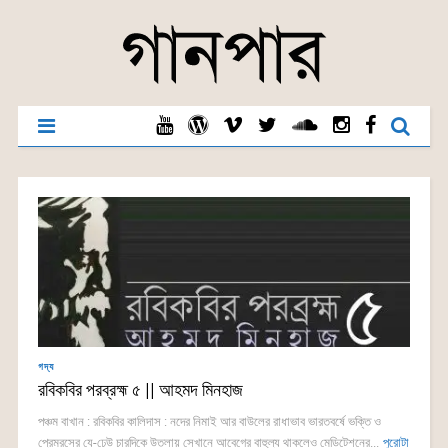
গদ্য
রবিকবির পরব্রহ্ম ৫ || আহমদ মিনহাজ
পঞ্চম বাখান : রবিকবির কালিদাস : নদের নিমাই আর বাউলের রাধাভাব ভারতবর্ষে ভক্তি ও
প্রেমরসের যে-ঢেউ চারদিকে উতলায় সেখানে আবেগের বাহুল্য থাকলেও মেডিটেশনের...
পুরোটা