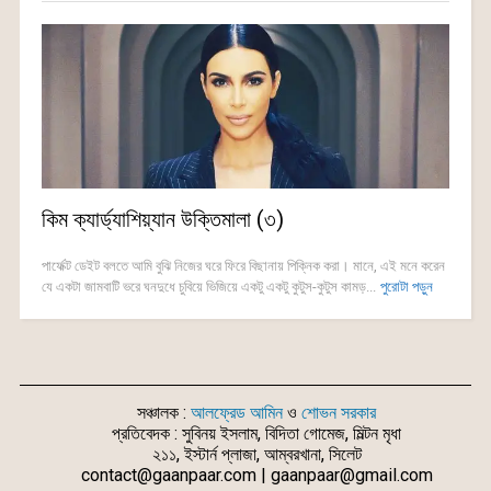
কিম ক্যার্ড্যাশিয়্যান উক্তিমালা (৩)
পার্ফেক্ট ডেইট বলতে আমি বুঝি নিজের ঘরে ফিরে বিছানায় পিক্নিক করা। মানে, এই মনে করেন
যে একটা জামবাটি ভরে ঘনদুধে চুবিয়ে ভিজিয়ে একটু একটু কুটুস-কুটুস কামড়...
পুরোটা পড়ুন
সঞ্চালক :
আলফ্রেড আমিন
ও
শোভন সরকার
প্রতিবেদক : সুবিনয় ইসলাম, বিদিতা গোমেজ, মিল্টন মৃধা
২১১, ইস্টার্ন প্লাজা, আম্বরখানা, সিলেট
contact@gaanpaar.com | gaanpaar@gmail.com