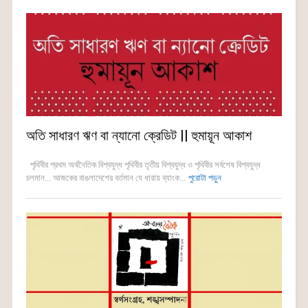
অতি সাধারণ ঋণ বা ন্যানো ক্রেডিট || হুমায়ূন আকাশ
পৃথিবীর প্রথম অর্থনৈতিক বিশ্বযুদ্ধ পৃথিবীর তৃতীয় বিশ্বযুদ্ধ ও পৃথিবীর সর্বশেষ বিশ্বযুদ্ধ
চলমান... আজকের বাঙলাদেশের বর্তমান যে ধারায় ব্যাংক...
পুরোটা পড়ুন