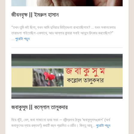
জীবনবৃক্ষ || ইমরুল হাসান
“তখন তুমি কই ছিলা, যখন আমি দুনিয়ার ভিত্তিগুলা রাখতেছিলাম? … যখন সকালবেলার
তারাগুলা গাইতেছিল একসাথে, আর আল্লার বান্দারা সবাই আনন্দে চিৎকার করতেছিল?”
...
পুরোটা পড়ুন
জবাকুসুম || কল্লোল তালুকদার
দিয়ে জুঁই, বেল, জবা সাজানো হৃদয় সভা — রবীন্দ্রনাথ ঠাকুর ‘জবাকুসুমসঙ্কাশ’ (অর্থ
জবাফুলের ন্যায় রক্তবর্ণ) কথাটি বহুল প্রচলিত ও চর্চিত। কিন্তু আয়ু...
পুরোটা পড়ুন