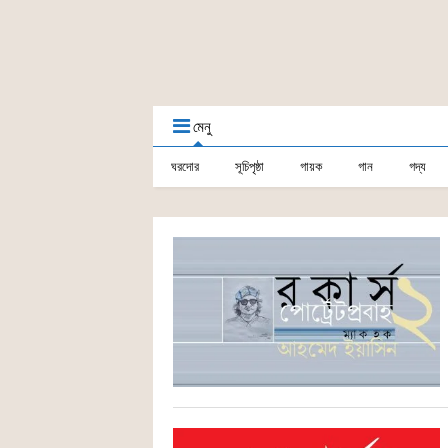
মেনু
ঘরদোর
সূচিপৃষ্ঠা
গায়ক
গান
গদ্য