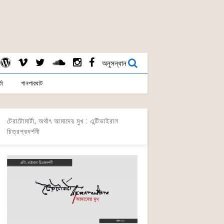
অনুসন্ধান
তা
গানপারঘাট
টেরাটোমার্টা, অর্থাৎ আমাদের মুখ : এন্টিভাইরাল
চিত্রপ্রদর্শনী