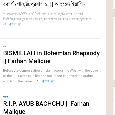
রকার্স পোর্ট্রেটপ্রবাহ ১ || আহমেদ ইয়াসিন
শুধু রকারদের পোর্ট্রেট নিয়ে এই সিরিজ রচনা। প্ল্যান অনুসারে কেবল বাংলাদেশি
মিউজিশিয়্যানদের মুখাবয়ব অঙ্কনের প্রয়াস আপাতত করা যাচ্ছে। আরেকটু খুলে বলতে
গে...
পুরোটা পড়ুন
গান
BISMILLAH in Bohemian Rhapsody
|| Farhan Malique
Before the demonization of Islam across the West with the advent
of the 9/11 attacks, a historic rock band engraved the Arabic
words “In the name of A...
পুরোটা পড়ুন
গায়ক
R.I.P. AYUB BACHCHU || Farhan
Malique