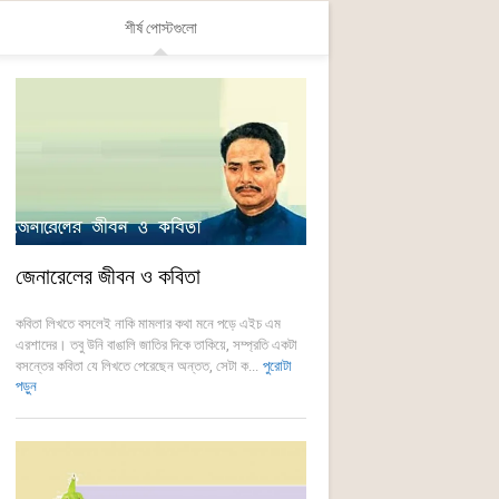
শীর্ষ পোস্টগুলো
জেনারেলের জীবন ও কবিতা
কবিতা লিখতে বসলেই নাকি মামলার কথা মনে পড়ে এইচ এম
এরশাদের। তবু উনি বাঙালি জাতির দিকে তাকিয়ে, সম্প্রতি একটা
বসন্তের কবিতা যে লিখতে পেরেছেন অন্তত, সেটা ক...
পুরোটা
পড়ুন