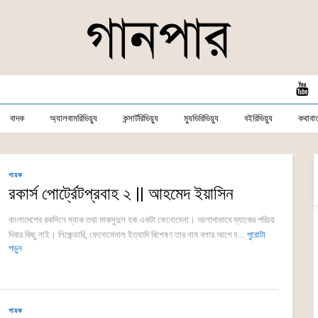
বাদক
অ্যালবামরিভিয়্যু
কন্সার্টরিভিয়্যু
ম্যুভিরিভিয়্যু
বইরিভিয়্যু
কথাবার্
গায়ক
রকার্স পোর্ট্রেটপ্রবাহ ২ || আহমেদ ইয়াসিন
বাংলাদেশের রকসিনে ম্যাক তথা মাকসুদুল হক একটা ফেনোমেনা। আলাদাভাবে ম্যাকের পরিচয়
দিবার কিছু নাই। লিজেন্ডারি, ফেনোমেনাল ইত্যাদি বিশেষণ তার নাম বলার আগে য...
পুরোটা
পড়ুন
গায়ক