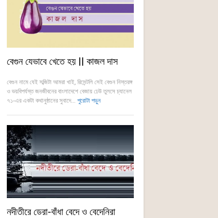
বেগুন যেভাবে খেতে হয় || কাজল দাস
বেগুন নামে যেই সব্জিটা আমরা খাই, রিসেন্টলি সেই বেগুন নিস্তরঙ্গ
ও ভয়বিপর্যস্ত জনজীবনের বাংলাদেশে বেজায় ঢেউ তুলসে চ্যানেল
৭১-এর একটা কথানুষ্ঠানের সুবাদে...
পুরোটা পড়ুন
নদীতীরে ডেরা-বাঁধা বেদে ও বেদেনিরা