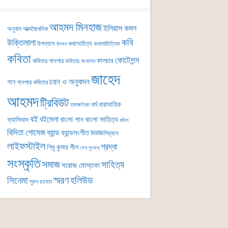
আহমদ মিনহাজ
ইলিয়াস কমল
অনুবাদ
আত্মজৈবনিক
কবি
উক্তিমালা
উপন্যাস
কথাসাহিত্য
কথাসাহিত্যিক
উৎসব
কবিতা
কোটেশন্স
কালচার
কবিতার গানপার
কবিতার সংকলন
জাহেদ
চয়ন ও অনুবাদন
গান
গানপার কবিতার
আহমদ
ট্রিবিউট
ধর্ম
ধারাবাহিক
তাৎক্ষণিকা
বই
বইমেলা
বাংলা গান
বাংলা সাহিত্য
ফ্যাসিবাদ
বাউল
বিদিতা গোমেজ
ব্যান্ড
ব্যান্ডসংগীত
মিউজিশিয়্যান
লাইফস্টাইল
শ্রদ্ধা
শিবু কুমার শীল
শেখ লুৎফর
সংস্কৃতি
সমাজ
সাহিত্য
সরোজ মোস্তফা
সিনেমা
স্মরণ
হলিউড
সুমন রহমান