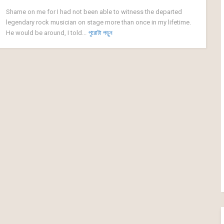
Shame on me for I had not been able to witness the departed
legendary rock musician on stage more than once in my lifetime.
He would be around, I told...
পুরোটা পড়ুন