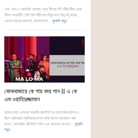
সেই বেদে ও বেদেনিরা কোথায়, যারা শীতের শীর্ণ নদীর তীরে ডেরা
বাঁধত অস্থায়ী! গোটা বিশ-পঁচিশেক তাঁবুর মতন নিচু-উবু ঘরের
ভেতরে তাদের ঘরকণ্না, রান্নাবান্না...
পুরোটা পড়ুন
কোকবাজারে কে গায় কার গান || এ কে
এম ওয়াহিদুজ্জামান
আমার বাবা একসময় সরকারি টেক্সটাইলের ম্যানেজার ছিলেন।
মিলে প্রতিবছর শ্রমিকদের জন্য জারি গানের আয়োজন করা
হতো। কাদেরিয়া টেক্সটাইল মিল এবং আহমেদ বাওয়ান...
পুরোটা
পড়ুন