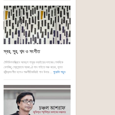
স্বর, সুর, শব্দ ও সংগীত
টেলিভিশনস্ক্রিনে আবদুশ শাকুর নব্বইয়ের দশকের শেষদিকে
বেশকিছু প্রোগ্র্যামে স্বকণ্ঠে গান গাইতে শুরু করেন, মূলত
রবীন্দ্রসংগীত হলেও পঞ্চগীতিকবিরই গান উনার ...
পুরোটা পড়ুন