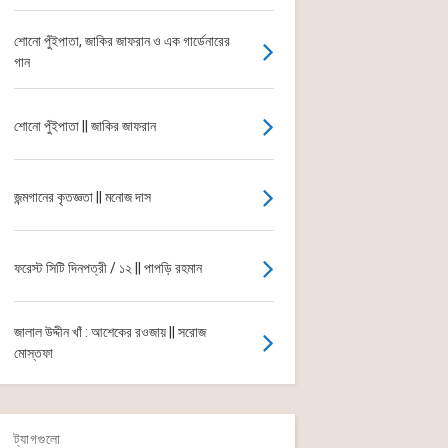
শোনো পুঁইপাতা, জাকির জাফরান ও এক গার্ডেনারের
গান
শোনো পুঁইপাতা || জাকির জাফরান
জন্মগানের কৃতজ্ঞতা || মনোজ দাস
ফরেস্ট সিটি দিনপত্রী / ১২ || পাপড়ি রহমান
জালাল উদ্দীন খাঁ : আশেকের রওজায় || সরোজ
মোস্তফা
ট্যাগগুলো