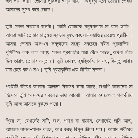
জল পান করি। তোমার পুষ্টিকর খাদ্য খাই। অসুস্থ হলে তোমার ভেষজ
আমাদের সুস্থ করে তোলে।
তুমি সকল সত্তার জননী। আমি তোমাকে মনুষ্যনামে মা বলে ডাকি।
আমরা জানি তোমার মাতৃময় স্বভাব বৃহৎ এবং মানবজাতির চেয়েও প্রাচীন।
আমরা তোমার অসংখ্য সন্তানের মধ্যে সবচেয়ে নবীন প্রজাতির।
পৃথিবীতে লক্ষ লক্ষ অন্য সকল প্রজাতির যারা বেঁচে আছে_অথবা বেঁচে
ছিল তারাও তোমার সন্তান। তুমি কোনও ব্যক্তিবিশেষ নও, কিন্তু আবার
তার চেয়ে কমও নও। তুমি গ্রহাকৃতির এক জীবিত সত্তা।
প্রতিটি জীবের আলাদা আলাদা নিজস্ব ভাষা আছে, তথাপি আমাদের মা
হিসেবে তুমি আমাদের সকলের ভাষা বোঝো। আমার হৃদয়খোলা প্রার্থনায়
তুমি আজ আমাকে বুঝতে পারো।
প্রিয় মা, যেখানেই মাটি, জল, পাথর বা বাতাস, সেখানেই তুমি আছ,
আমাকে লালন-পালন করছ, আর করছ বিপুল জীবন দান। আমার শরীরের
প্রতিটি কোষে তুমি বিরাজমান। আমার ভৌতিক শরীর, তোমার ভৌতিক