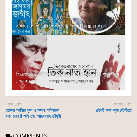
একজন পোলিনা রাইকোর জাদুময় জগৎ || জয়দেব কর
ভিয়েতনামের সন্ত কবি তিক নাত হান || ভাষান্তর ও গদ্যভাষ্য
: জয়দেব কর
পরের পোষ্ট
আগের পোষ্ট
তোমরা আনিবে ফুল ও ফসল পাখিডাকা
স্টোরি অফ অ্যা স্টেরিয়ো
রাঙা ভোর || ওলি মো. আব্দুল্লাহ চৌধুরী
COMMENTS