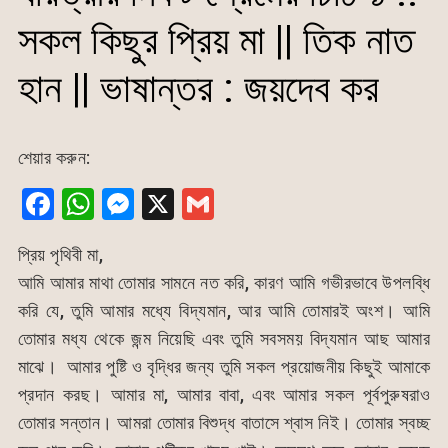
সকল কিছুর প্রিয় মা || তিক নাত
হান || ভাষান্তর : জয়দেব কর
শেয়ার করুন:
F
W
M
X
G
a
h
e
m
প্রিয় পৃথিবী মা,
c
at
s
ai
আমি আমার মাথা তোমার সামনে নত করি, কারণ আমি গভীরভাবে উপলব্ধি
e
s
s
l
করি যে, তুমি আমার মধ্যে বিদ্যমান, আর আমি তোমারই অংশ। আমি
b
A
e
তোমার মধ্য থেকে জন্ম নিয়েছি এবং তুমি সবসময় বিদ্যমান আছ আমার
o
p
n
মাঝে। আমার পুষ্টি ও বৃদ্ধির জন্য তুমি সকল প্রয়োজনীয় কিছুই আমাকে
o
p
g
প্রদান করছ। আমার মা, আমার বাবা, এবং আমার সকল পূর্বপুরুষরাও
k
er
তোমার সন্তান। আমরা তোমার বিশুদ্ধ বাতাসে শ্বাস নিই। তোমার স্বচ্ছ