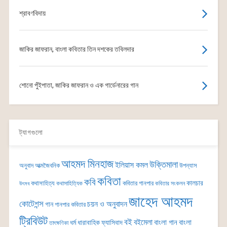
শ্রাবণবিদায়
জাকির জাফরান, বাংলা কবিতার তিন দশকের তবিলদার
শোনো পুঁইপাতা, জাকির জাফরান ও এক গার্ডেনারের গান
ট্যাগগুলো
আহমদ মিনহাজ
উক্তিমালা
ইলিয়াস কমল
অনুবাদ
আত্মজৈবনিক
উপন্যাস
কবিতা
কবি
কালচার
কথাসাহিত্য
কবিতার গানপার
কথাসাহিত্যিক
কবিতার সংকলন
উৎসব
জাহেদ আহমদ
কোটেশন্স
চয়ন ও অনুবাদন
গান
গানপার কবিতার
ট্রিবিউট
বই
বইমেলা
বাংলা গান
বাংলা
ধর্ম
ধারাবাহিক
ফ্যাসিবাদ
তাৎক্ষণিকা