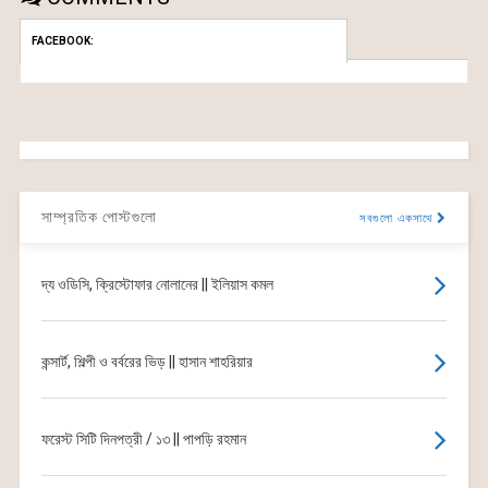
FACEBOOK:
সাম্প্রতিক পোস্টগুলো
সবগুলো একসাথে
দ্য ওডিসি, ক্রিস্টোফার নোলানের || ইলিয়াস কমল
কন্সার্ট, শিল্পী ও বর্বরের ভিড় || হাসান শাহরিয়ার
ফরেস্ট সিটি দিনপত্রী / ১৩ || পাপড়ি রহমান