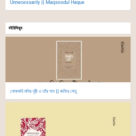
Unnecessarily || Maqsoodul Haque
বইরিভিয়্যু
লোককবি মনির নূরী ও তাঁর গান || জফির সেতু