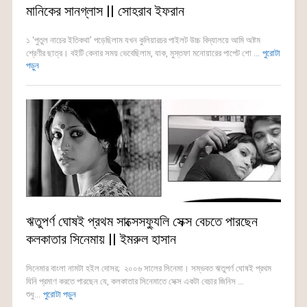
মানিকের সানগ্লাস || সোহরাব ইফরান
১ ‘পুতুল নাচের ইতিকথা’ পড়েছিলাম যখন কুলিয়ারচর পাইলট উচ্চ বিদ্যালয়ে আমি অষ্টম
শ্রেণীর ছাত্র। বইটি কেনার সময় ভেবেছিলাম, যাক, মুস্তফা মনোয়ারের পাপেট শো ...
পুরোটা
পড়ুন
ঋতুপর্ণ ঘোষই প্রথম সাক্সেসফ্যুলি সেক্স বেচতে পারছেন
কলকাতার সিনেমায় || ইমরুল হাসান
সিনেমার বাংলা নামটা হইল দোসর; ২০০৬ সালের সিনেমা। সম্ভবত ঋতুপর্ণ ঘোষই প্রথম
যিনি প্রমাণ করতে পারছেন যে, কলকাতার সিনেমাতে সেক্স একটা বেচার জিনিস …
শুধু...
পুরোটা পড়ুন