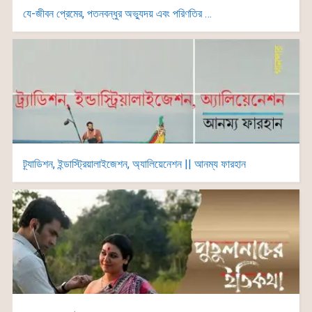
যে-জীবন প্রেমের, পতনবন্ধুর অভ্যুদয় এবং পরিণতির …
ট্র্যাডিশন, ইন্ডাস্ট্রিয়ালাইজেশন, অ্যালিয়েনেশন || আনম্য ফারহান