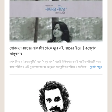
লোকমনোরঞ্জনের লাফঝাঁপ থেকে দূরে এই নয়নের নীরে || কল্লোল
তালুকদার
পোশাকি নাম ‘কেদার কুটির’, তবে ‘লম্বা বাসা’ নামেই উকিলপাড়ার এই প্রাচীন পরিবারটি সবার
কাছে পরিচিত। এটি সুনামগঞ্জ শহরের অন্যতম সংস্কৃতিবান পরিবার। সংগীতজ...
পুরোটা পড়ুন