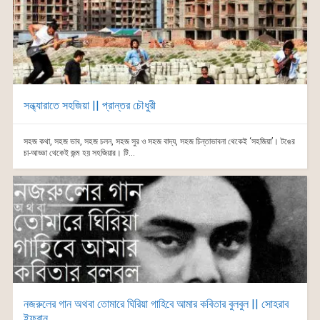
সন্ধ্যারাতে সহজিয়া || প্রান্তর চৌধুরী
সহজ কথা, সহজ ভাব, সহজ চলন, সহজ সুর ও সহজ বাদ্য, সহজ চিন্তাভাবনা থেকেই ‘সহজিয়া’। টঙের
চা-আড্ডা থেকেই জন্ম হয় সহজিয়ার। টি...
নজরুলের গান অথবা তোমারে ঘিরিয়া গাহিবে আমার কবিতার বুলবুল || সোহরাব
ইফরান