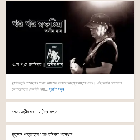
খণ্ড খণ্ড রকচিত্র || অসীম দাস
ইন্সট্রুমেন্ট বাজাইবার শখটা আমাদের হয়েছে আইয়ুব বাচ্চুকে দেখে। এই কথাটা আমাদের
জেনারেশনের মেজরিটি ইয়া...
পুরোটা পড়ুন
মেড়ামেড়ীর ঘর || মণীন্দ্র গুপ্ত
মুহাম্মদ শাহজাহান : অগ্রন্থিত প্রস্থান