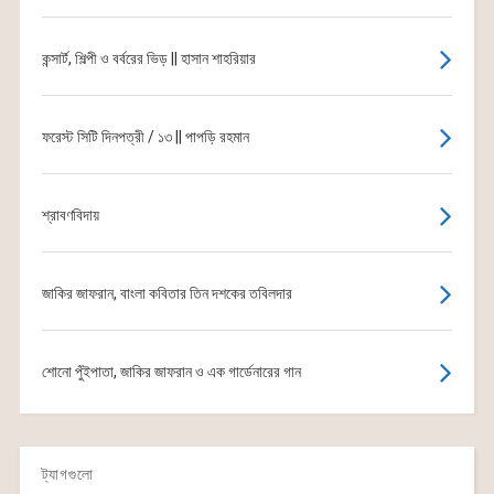
কন্সার্ট, শিল্পী ও বর্বরের ভিড় || হাসান শাহরিয়ার
ফরেস্ট সিটি দিনপত্রী / ১৩ || পাপড়ি রহমান
শ্রাবণবিদায়
জাকির জাফরান, বাংলা কবিতার তিন দশকের তবিলদার
শোনো পুঁইপাতা, জাকির জাফরান ও এক গার্ডেনারের গান
ট্যাগগুলো