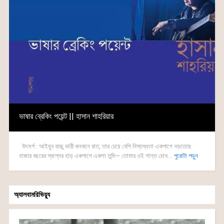
ভাষার ব্রেকিং পয়েন্ট || হাসান শাহরিয়ার
উৎসর্গ : আইয়ুব বাচ্চু ভারী কনকনে রাত, তার চেয়ে বেশি নিস্তব্ধতা একপাশে নড়তেছে
হাজার বছরের স্বপ্নের হাড় একপাশে একলা তুমি— তোমার ওই শান্ত চোখ...
পুরোটা পড়ুন
অ্যালবামরিভিয়্যু