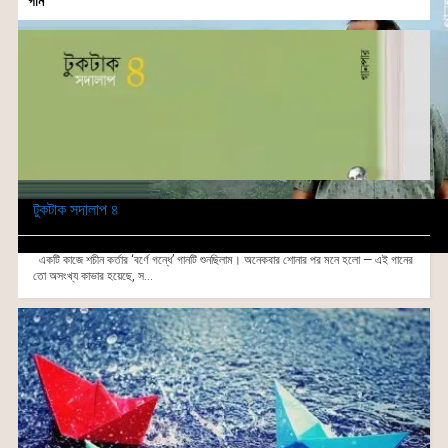
গান
টুকটাক সদালাপ ৪
একটি কাজে শচীন কর্তার ‘বর্ণে গন্ধে’ গানটি শুনছিলাম। অনেকবার শোনার পর মনে হলো — এই গানের
তো অসংখ্য কাভার হয়েছে, স...