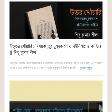
উত্তর খোঁয়ারি : বিষয়বস্তুর চুম্বকাংশ ও বইনির্মাণের কাহিনি
|| শিবু কুমার শীল
‘উত্তর খোঁয়ারি’ আখতারুজ্জামান ইলিয়াসের ছোটগল্প খোঁয়ারিকে কেন্দ্রে রেখে রচিত ও সম্পাদিত
গ্রন্থ। এই গল্পটি নিয়ে ২০০৮ সালে আমি ডকুমেন্টারি নির্মাণ করেছি ...
পুরোটা পড়ুন