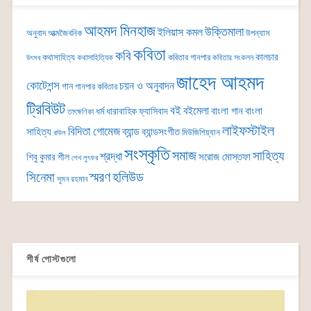
আহমদ মিনহাজ
উক্তিমালা
ইলিয়াস কমল
অনুবাদ
আত্মজৈবনিক
উপন্যাস
কবিতা
কবি
কালচার
কথাসাহিত্য
কবিতার গানপার
কথাসাহিত্যিক
কবিতার সংকলন
উৎসব
জাহেদ আহমদ
কোটেশন্স
চয়ন ও অনুবাদন
গান
গানপার কবিতার
ট্রিবিউট
বই
বইমেলা
বাংলা গান
বাংলা
ধর্ম
ধারাবাহিক
ফ্যাসিবাদ
তাৎক্ষণিকা
লাইফস্টাইল
বিদিতা গোমেজ
ব্যান্ড
সাহিত্য
ব্যান্ডসংগীত
মিউজিশিয়্যান
বাউল
সংস্কৃতি
সমাজ
সাহিত্য
শ্রদ্ধা
সরোজ মোস্তফা
শিবু কুমার শীল
শেখ লুৎফর
সিনেমা
স্মরণ
হলিউড
সুমন রহমান
শীর্ষ পোস্টগুলো