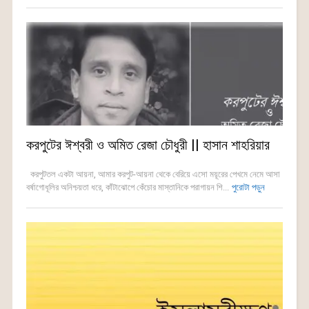
করপুটের ঈশ্বরী ও অমিত রেজা চৌধুরী || হাসান শাহরিয়ার
করপুটতল একটা আয়না, আমার করপুট-আয়না থেকে বেরিয়ে এসো ময়ূরের পেখমে নেমে আসা
বর্ষাগোধূলির অনিশ্চয়তা ধরে, কাঁটাঝোপে কেঁচোর মাস্তানিকে পরাগায়ন শি...
পুরোটা পড়ুন