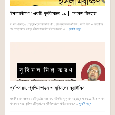
ইসলামবীক্ষণ : একটি পুনর্বিবেচনা ১০ || আহমদ মিনহাজ
সপ্তম প্রবাহ-১ : অ্যান্টি-ইসলামিস্ট বাখান : বুদ্ধিবৃত্তিক সংকীর্ণতা : আলী সিনা ও অন্যান্য
নবি মোহাম্মদের বর্ণাঢ্য জীবনে সংঘটিত ঘটনার বিবরণ ও ...
পুরোটা পড়ুন
প্রতিমায়ন, প্রতিমাভাঙন ও সুবিমলের ক্রাইসিস
বাঙালির মানসচেতনায় রবীন্দ্রচর্চার প্রভাব ও পরিণতির দৃশ্যমান বন্ধ্যাত্ব আর ভণ্ডামিকে কামান
দাগানোর সময় সুবিমল রবীন্দ্রনাথের সৃষ্টিশীলতাকে খারিজ করে বসে...
পুরোটা পড়ুন