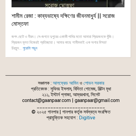
শামীম রেজা : কাব্যভাষ্যে দক্ষিণের জীবনমাধুর্য || সরোজ
মোস্তফা
জগৎ ছোট ও নীরব। সে-জগতে দুপুরের একাকী পাখির মতো আমারা প্রিয়জনকে খুঁজি।
প্রিয়জন মূলত নিজেরই প্রতিচ্ছায়া। আমার কাছে শামীমভাই এক অপার বিস্ময়!
চিরসুন্দ...
পুরোটা পড়ুন
সঞ্চালক :
আলফ্রেড আমিন
ও
শোভন সরকার
প্রতিবেদক : সুবিনয় ইসলাম, বিদিতা গোমেজ, মিল্টন মৃধা
২১১, ইস্টার্ন প্লাজা, আম্বরখানা, সিলেট
contact@gaanpaar.com | gaanpaar@gmail.com
_________________________
© ২০২৫ গানপার | গানপার কর্তৃক সর্বস্বত্ব সংরক্ষিত
প্রাযুক্তিক সহযোগ :
Digitive