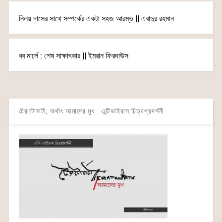
নিলয় দাসের সাথে সম্পর্কের একটা সহজ আরম্ভ || এবাদুর রহমান
বব মার্লে : শেষ সাক্ষাৎকার || ইমরান ফিরদাউস
টেরাটোমার্টা, অর্থাৎ আমাদের মুখ : এন্টিভাইরাল চিত্রপ্রদর্শনী