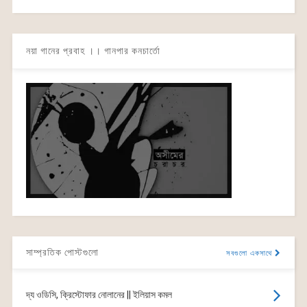
নয়া গানের প্রবাহ ।। গানপার কনচার্তো
সাম্প্রতিক পোস্টগুলো
সবগুলো একসাথে
দ্য ওডিসি, ক্রিস্টোফার নোলানের || ইলিয়াস কমল