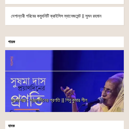
দেশান্তরী গরিবের কম্যুনিটি ক্রাইসিস ম্যানেজমেন্ট || সুমন রহমান
গায়ক
সুষমা দাস : প্রয়াণদিনের প্রণতি || শিবু কুমার শীল
বাদক