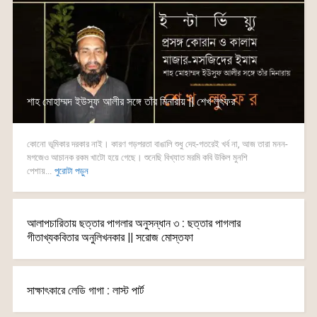
শাহ মোহাম্মদ ইউসুফ আলীর সঙ্গে তাঁর মিনারায় || শেখ লুৎফর
কোনো ভূমিকার দরকার নাই। কারণ গড়পরতা বাঙালি শুধু দেহ-গতরেই খর্ব না, আজ তারা মনন-
মগজেও আচানক রকম খাটো হয়ে গেছে। শুনেছি বিখ্যাত মরমি কবি উকিল মুনশি
পেশায়...
পুরোটা পড়ুন
আলাপচারিতায় ছত্তার পাগলার অনুসন্ধান ৩ : ছত্তার পাগলার
গীতাখ্যকবিতার অনুলিখনকার || সরোজ মোস্তফা
সাক্ষাৎকারে লেডি গাগা : লাস্ট পার্ট