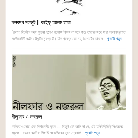
দলবদ্ধ দলছুট || কাইফু আলম তারা
[রচনায় বিতরিত তথ্য পুরনো হলেও রচনাটা টাটকা লাগতে পারে তাদের কাছে যারা অকালপ্রয়াত
সংগীতজীবী সঞ্জীব চৌধুরীর সুরগ্রাহী। ঠিক প্রবন্ধ তো নয়, রিপোর্টের আদলে...
পুরোটা পড়ুন
নীলুফার ও নজরুল
কাঁদিতে এসেছি একা বিদায়নদীর কূলে ... কিছুই তো জানি না হে, এই হৃদিকিড়িমিড়ি দিগ্গজদের
স্কুলে— যেনবা আসিয়া গিয়াছি আকস্মিকের ভুলে দ্যেয়ার্ফ...
পুরোটা পড়ুন