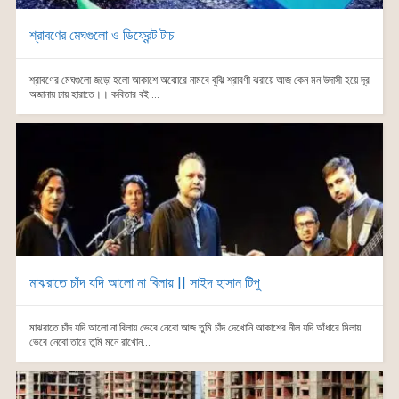
শ্রাবণের মেঘগুলো ও ডিফ্রেন্ট টাচ
শ্রাবণের মেঘগুলো জড়ো হলো আকাশে অঝোরে নামবে বুঝি শ্রাবণী ঝরায়ে আজ কেন মন উদাসী হয়ে দূর
অজানায় চায় হারাতে।। কবিতার বই ...
মাঝরাতে চাঁদ যদি আলো না বিলায় || সাইদ হাসান টিপু
মাঝরাতে চাঁদ যদি আলো না বিলায় ভেবে নেবো আজ তুমি চাঁদ দেখোনি আকাশের নীল যদি আঁধারে মিলায়
ভেবে নেবো তারে তুমি মনে রাখোন...