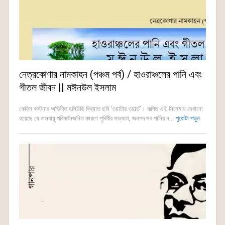
নেত্রকোণার নামকাহন (পঞ্চম পর্ব) / হাওরাঞ্চলের পানি এবং
গীতল জীবন || মঈনউল ইসলাম
কেভিন কস্টনার অভিনীত হলিউডি বিখ্যাত ছবি ‘ওয়াটার ওয়ার্ল্ড’। কল্পিত এই সিনেমায় দেখানো
হয়েছে যে জলবায়ু পরিবর্তনজনিত কারণে পৃথিবীর সভ্যতা, জনপদ সব পানির ন...
পুরোটা পড়ুন