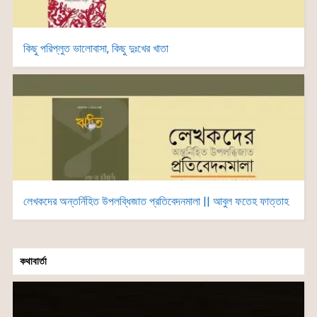
কিছু পরিপ্লুত ভালোবাসা, কিছু দুঃখের খাতা
লেখকদের অন্তর্নিহিত উপলব্ধিজাত প্রতিবেদনমালা || আবুল ফতেহ ফাত্তাহ
কথাবার্তা