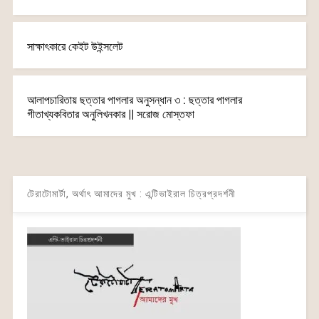
সাক্ষাৎকারে কেইট উইন্সলেট
আলাপচারিতায় ছত্তার পাগলার অনুসন্ধান ৩ : ছত্তার পাগলার
গীতাখ্যকবিতার অনুলিখনকার || সরোজ মোস্তফা
টেরাটোমার্টা, অর্থাৎ আমাদের মুখ : এন্টিভাইরাল চিত্রপ্রদর্শনী