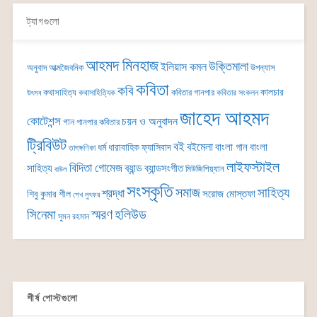
ট্যাগগুলো
আহমদ মিনহাজ
উক্তিমালা
ইলিয়াস কমল
অনুবাদ
আত্মজৈবনিক
উপন্যাস
কবিতা
কবি
কালচার
কথাসাহিত্য
কবিতার গানপার
কথাসাহিত্যিক
কবিতার সংকলন
উৎসব
জাহেদ আহমদ
কোটেশন্স
চয়ন ও অনুবাদন
গান
গানপার কবিতার
ট্রিবিউট
বই
বইমেলা
বাংলা গান
বাংলা
ধর্ম
ধারাবাহিক
ফ্যাসিবাদ
তাৎক্ষণিকা
লাইফস্টাইল
বিদিতা গোমেজ
ব্যান্ড
সাহিত্য
ব্যান্ডসংগীত
মিউজিশিয়্যান
বাউল
সংস্কৃতি
সমাজ
সাহিত্য
শ্রদ্ধা
সরোজ মোস্তফা
শিবু কুমার শীল
শেখ লুৎফর
সিনেমা
স্মরণ
হলিউড
সুমন রহমান
শীর্ষ পোস্টগুলো