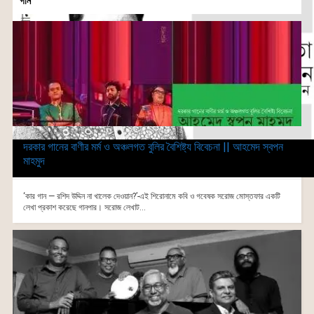
গান
দরকার গানের বাণীর মর্ম ও অঞ্চলগত বুলির বৈশিষ্ট্য বিবেচনা || আহমেদ স্বপন
মাহমুদ
‘কার গান — রশিদ উদ্দিন না খালেক দেওয়ান?’-এই শিরোনামে কবি ও গবেষক সরোজ মোস্তফার একটি
লেখা প্রকাশ করেছে গানপার। সরোজ লেখাট...