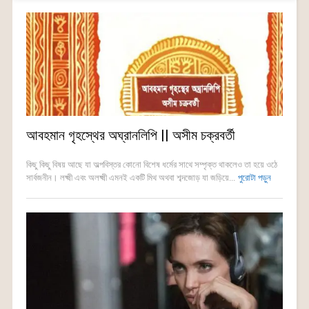
আবহমান গৃহস্থের অঘ্রানলিপি || অসীম চক্রবর্তী
কিছু কিছু বিষয় আছে যা অল্পবিস্তর কোনো বিশেষ ধর্মের সাথে সম্পৃক্ত থাকলেও তা হয়ে ওঠে
সার্বজনীন। লক্ষ্মী এবং অলক্ষ্মী এমনই একটি মিথ অথবা শব্দজোড় যা জড়িয়ে...
পুরোটা পড়ুন