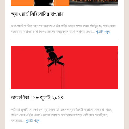
অ্যাওয়ার্ড সিরিমোনির হাওয়ায়
অ্যাওয়ার্ড যে কিনা আলতো অন্তরে একটা পাখির আহার গমের দানার শীষটুকু শুধু গলাধঃকরণ
করে তারে অ্যাওয়ার্ড না-দিলেও মরমের অন্তস্থলে রাখো সমাদরে রেগ্যু...
পুরোটা পড়ুন
তাৎক্ষণিকা : ১৮ জুলাই ২০২৪
আঠারো জুলাই যে-লেখাগুলা (ড্যাশবোর্ডে তেমন অন্তত তিনটা সাজানোগোছানো আছে,
সেখান থেকে এইটা একটা) আমরা গানপারে আপ্লোডের জন্যে রেডি করে রেখেছিলাম,
হননোন্মত...
পুরোটা পড়ুন