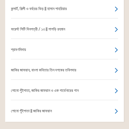
কন্সার্ট, শিল্পী ও বর্বরের ভিড় || হাসান শাহরিয়ার
ফরেস্ট সিটি দিনপত্রী / ১৩ || পাপড়ি রহমান
শ্রাবণবিদায়
জাকির জাফরান, বাংলা কবিতার তিন দশকের তবিলদার
শোনো পুঁইপাতা, জাকির জাফরান ও এক গার্ডেনারের গান
শোনো পুঁইপাতা || জাকির জাফরান