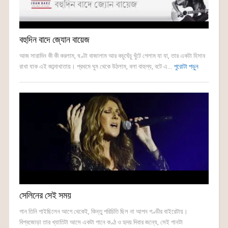
বহুদিন বাদে জ্যোন বায়েজ
আজ সারাদিন কী কী করলাম, ঘণ্টা বাজালাম আর কচুঘেঁচু খুঁটে গেলাম যা যা, তার একটা হিসাব
রাখা যাক এই জাব্দাখাতায়। প্রথমে ঘুম থেকে উঠলাম, বলা বাহুল্য, বটে এ...
পুরোটা পড়ুন
সেলিনের সেই সময়
গান তিনি গাইছিলেন আগে থেকেই, কিন্তু পরিচিতি ছিল না আপন গণ্ডীর বাইরেটায়।
বিশ্বজোড়া তার খ্যাতিটা আসে একটা গানে কণ্ঠ ও হৃদয় দিবার জন্যে, সেই গানটা