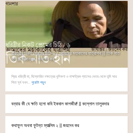
ধরিত্রীর নিকট প্রেমের চিঠি-৬ / আমাদের মহাকালের যাত্রাপথ || তিক নাত
হান || ভাষান্তর : জয়দেব কর
প্রিয় ধরিত্রী মা, বিস্ফোরিত নক্ষত্রের ধূলিকণা ও নাক্ষত্রিক গ্যাসের ভেতর থেকে তুমি আর
পিতা সূর্য যখন...
পুরোটা পড়ুন
বন্যায় কী যে ক্ষতি হলো কবি ইকবাল কাগজীর! || কল্লোল তালুকদার
কথাফুল অথবা ফুটন্ত ম্যাক্সিম ২ || জয়দেব কর