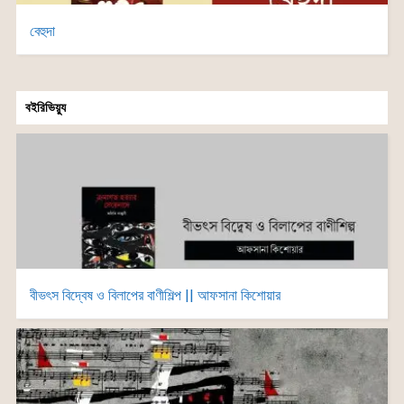
বেহুদা
বইরিভিয়্যু
বীভৎস বিদ্বেষ ও বিলাপের বাণীশিল্প || আফসানা কিশোয়ার