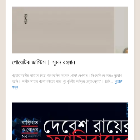
পোয়েটিক জাস্টিস || সুমন রহমান
প্রয়াত অসীম সাহাকে নিয়ে গত কয়দিন অনেক পোস্ট দেখলাম। লিখব লিখব করেও সুযোগ
হয়নি। অসীম সাহার পয়লা বইয়ের নাম ‘পূর্ব পৃথিবীর অস্থির জ্যোৎস্নায়’। তিনি...
পুরোটা
পড়ুন