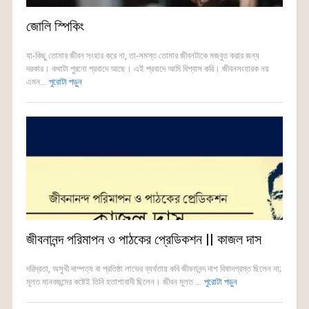
জোলি স্পিকিং
যা-কিছু তোমার জীবন সংহার করে না, তা-সমস্ত তোমার জীবনটাকে মজবুত করার জন্য
দরকার। কথাটা পুরনো প্রবাদে আছে। এই প্রবাদে আমি বিশ্বাস করি। জীবনসংহারক নয়
এমন...
পুরোটা পড়ুন
জীবনানন্দ পরিমাপন ও পাঠকের প্রেডিকশন || কাজল দাস
দরিদ্রতা, অসুখী দাম্পত্য বা প্রতিষ্ঠা লাভের ব্যর্থতায় কবি জীবনানন্দ দাশ বিষাদগ্রস্ত ছিলেন না;
মূলত মানবজন্মের কষ্টেই তিনি হতাশাবাদী ছিলেন। জীবন মূলত ...
পুরোটা পড়ুন