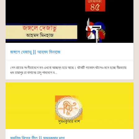
জঙ্গলে দেজাভু || আহমদ মিনহাজ
গেল রাতের সংগীতাবেশে মন এখনো আচ্ছন্ন হয়ে আছে। ঘটনাটি গতকাল ঘটলেও মনে হচ্ছে নীরবতায়
গুম তারাপুর চা বাগানের ঢালু পাদদেশে ব...
মুসলিম বিয়ের গীত || সুমনকুমার দাশ