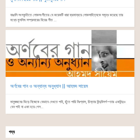
বাঙালি সংস্কৃতিতে লোকসংগীতের যে কয়েকটি ধারা ক্রমান্বয়ে লোকসাহিত্যকে সমৃদ্ধ করেছে তার
মধ্যে মুসলিম সম্প্রদায়ের বিয়ের গীত ...
অর্ণবের গান ও অন্যান্য অনুধ্যান || আহমদ সায়েম
মানুষজনের ভিড়ে নিজেকে যেভাবে দেখতে পাই, ছুঁতে পারি নিঃশ্বাস, চিন্তার বিন্দুবিসর্গ—তার একবিন্দুও
যেন পাই না একা হয়ে গেল...
গদ্য