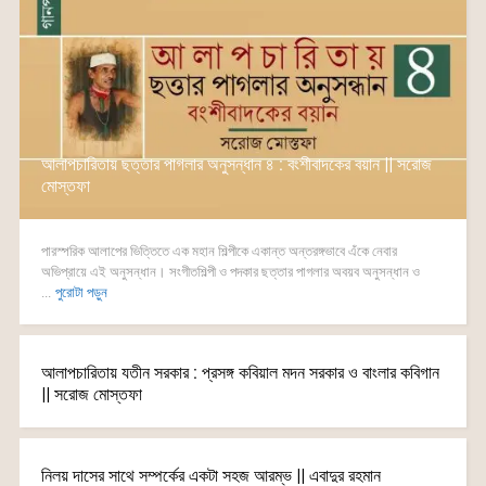
আলাপচারিতায় ছত্তার পাগলার অনুসন্ধান ৪ : বংশীবাদকের বয়ান || সরোজ
মোস্তফা
পারস্পরিক আলাপের ভিত্তিতে এক মহান শিল্পীকে একান্ত অন্তরঙ্গভাবে এঁকে নেবার
অভিপ্রায়ে এই অনুসন্ধান। সংগীতশিল্পী ও পদকার ছত্তার পাগলার অবয়ব অনুসন্ধান ও
...
পুরোটা পড়ুন
আলাপচারিতায় যতীন সরকার : প্রসঙ্গ কবিয়াল মদন সরকার ও বাংলার কবিগান
|| সরোজ মোস্তফা
নিলয় দাসের সাথে সম্পর্কের একটা সহজ আরম্ভ || এবাদুর রহমান