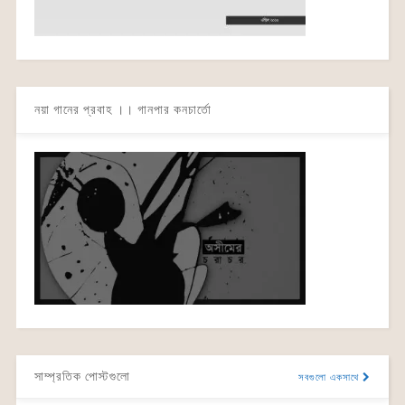
নয়া গানের প্রবাহ ।। গানপার কনচার্তো
সাম্প্রতিক পোস্টগুলো
সবগুলো একসাথে