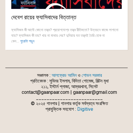
দেবেশ রায়ের ফ্যাসিবাদের বিত্তান্ত
ফ্যাসিজম কী আদৌ কোনো তত্ত্ব? প্রয়োগযোগ্য তত্ত্ব রীতিমতো? উন্নয়নে কাজে লাগানো
যায়? ফ্যাসিজম কী তয়? খায় না মাথায় দেয়? দুনিয়ায় যত তত্ত্বই তৈরি হোক না
কেন...
পুরোটা পড়ুন
সঞ্চালক :
আলফ্রেড আমিন
ও
শোভন সরকার
প্রতিবেদক : সুবিনয় ইসলাম, বিদিতা গোমেজ, মিল্টন মৃধা
২১১, ইস্টার্ন প্লাজা, আম্বরখানা, সিলেট
contact@gaanpaar.com | gaanpaar@gmail.com
_________________________
© ২০২৫ গানপার | গানপার কর্তৃক সর্বস্বত্ব সংরক্ষিত
প্রাযুক্তিক সহযোগ :
Digitive