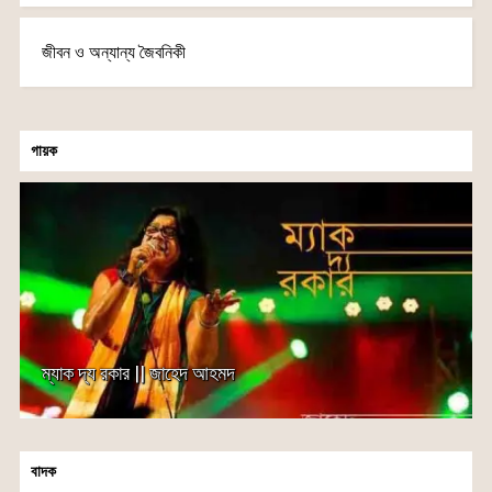
জীবন ও অন্যান্য জৈবনিকী
গায়ক
ম্যাক দ্য রকার || জাহেদ আহমদ
বাদক