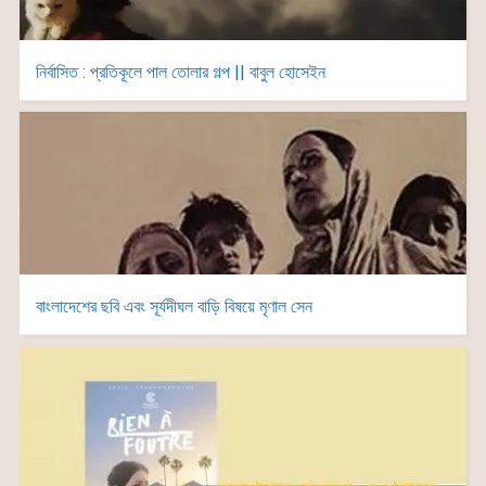
নির্বাসিত : প্রতিকূলে পাল তোলার গল্প || বাবুল হোসেইন
বাংলাদেশের ছবি এবং সূর্যদীঘল বাড়ি বিষয়ে মৃণাল সেন