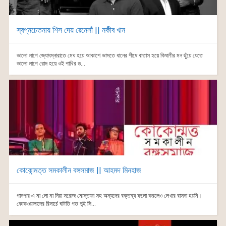
স্বপ্নচেতনায় শিস দেয় রেনেসাঁ || নকীব খান
ভালো লাগে জ্যোৎস্নারাতে মেঘ হয়ে আকাশে ভাসতে ধানের শীষে বাতাস হয়ে কিষাণীর মন ছুঁয়ে যেতে
ভালো লাগে রোদ হয়ে ওই পাখির ড...
কোকোন্মত্ত সমকালীন বঙ্গসমাজ || আহমদ মিনহাজ
গানপার-এ মা লো মা নিয়া সরোজ মোস্তফা সহ অন্যদের বক্তব্য ফলো করলেও লেখার বাসনা হয়নি।
কোকওয়ালাদের রিসার্চে ঘাটতি গত দু্ই সি...