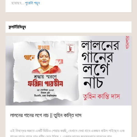
ছায়াছব...
পুরোটা পড়ুন
কন্সার্টরিভিয়্যু
লালনের গানের লগে নাচ || তুহিন কান্তি দাস
এই নিবন্ধের শুরুতে একটি ভিডিও শেয়ার করছি, যেখানে দেখা যাবে একজন বাউল গাইছেন এবং
গানের তালে তালে তার শরীর নেচে উঠছে। একবার ভাবেন জড়সড়ভাবে লালনের গান