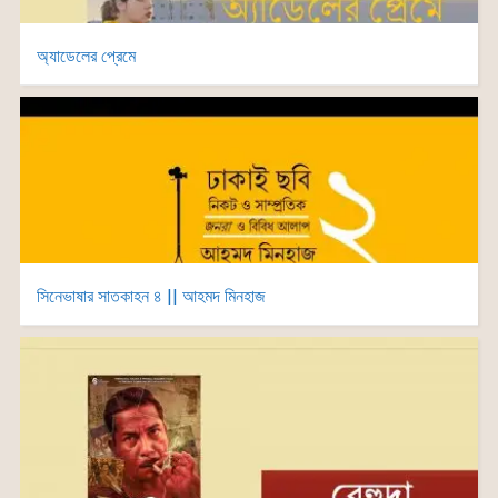
অ্যাডেলের প্রেমে
সিনেভাষার সাতকাহন ৪ || আহমদ মিনহাজ