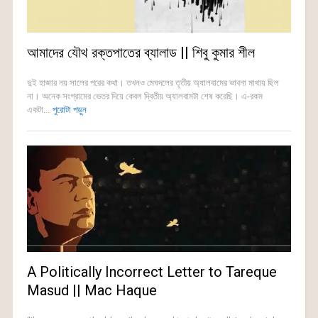
আমাদের যৌথ রক্তপাতের ব্যালাড || শিবু কুমার শীল
দুই হাজার নয় সালের পরের কথা। তখনও মেঘদলের তৃতীয় অ্যালবামের ভাবনা মাথায় ছিল
না। অনেক সংগ্রামের ভেতর দিয়ে কেবল দ্বিতীয় অ্যালবামটা শেষ করেছি। এ-রকম
একটা...
পুরোটা পড়ুন
A Politically Incorrect Letter to Tareque
Masud || Mac Haque