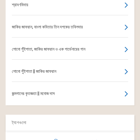
শ্রাবণবিদায়
জাকির জাফরান, বাংলা কবিতার তিন দশকের তবিলদার
শোনো পুঁইপাতা, জাকির জাফরান ও এক গার্ডেনারের গান
শোনো পুঁইপাতা || জাকির জাফরান
জন্মগানের কৃতজ্ঞতা || মনোজ দাস
ট্যাগগুলো