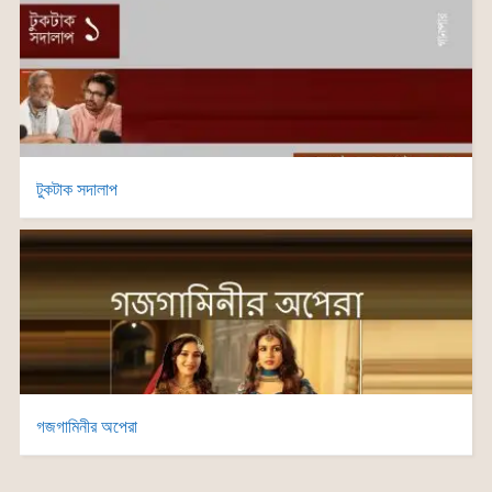
টুকটাক সদালাপ
গজগামিনীর অপেরা