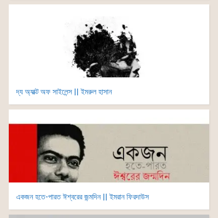
দ্য অ্যাক্ট অফ সাইলেন্স || ইমরুল হাসান
একজন হতে-পারত ঈশ্বরের জন্মদিন || ইমরান ফিরদাউস