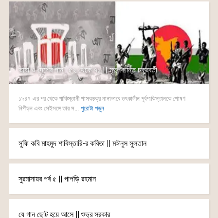
ভাষা ও দেশের গান : ৫২ থেকে ৭১ || মৃদুলকান্তি চক্রবর্তী
১৯৪৭-এর পর থেকে পাকিস্তানী শাসকচক্র নানাভাবে তৎকালীন পূর্বপাকিস্তানকে শোষণ-
নিপীড়ন এবং সেইসঙ্গে তার স...
পুরোটা পড়ুন
সুফি কবি মাহমুদ শাবিস্তারি-র কবিতা || মঈনুস সুলতান
সুরমাসায়র পর্ব ৫ || পাপড়ি রহমান
যে গান ছোট হয়ে আসে || শুভ্র সরকার