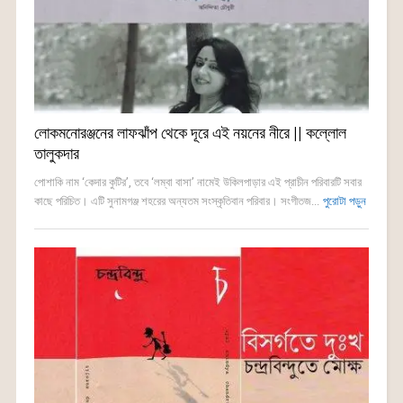
লোকমনোরঞ্জনের লাফঝাঁপ থেকে দূরে এই নয়নের নীরে || কল্লোল
তালুকদার
পোশাকি নাম ‘কেদার কুটির’, তবে ‘লম্বা বাসা’ নামেই উকিলপাড়ার এই প্রাচীন পরিবারটি সবার
কাছে পরিচিত। এটি সুনামগঞ্জ শহরের অন্যতম সংস্কৃতিবান পরিবার। সংগীতজ...
পুরোটা পড়ুন