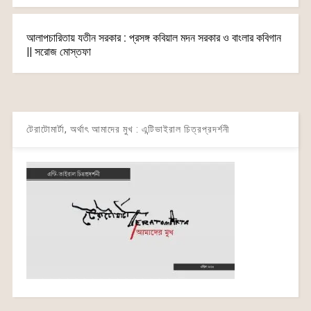
আলাপচারিতায় যতীন সরকার : প্রসঙ্গ কবিয়াল মদন সরকার ও বাংলার কবিগান
|| সরোজ মোস্তফা
টেরাটোমার্টা, অর্থাৎ আমাদের মুখ : এন্টিভাইরাল চিত্রপ্রদর্শনী