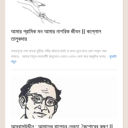
আমার গ্রামিক মন আমার নাগরিক জীবন || কল্লোল
তালুকদার
লক্ষ্যশূন্য লক্ষ বাসনা ছুটিছে গভীর আঁধারে জানি না কখন ডুবে যাবে কোন অকূল গরল
পাথারে... আমার পৈতৃক বসতবাটী! ঋতুভেদে এখানে এখনও খেলা করে প্রকৃতির অপার...
পুরোটা
পড়ুন
আব্বাসউদ্দীন : আমাদের বাল্যের দেবতা, কৈশোরের কৃষ্ণ ||