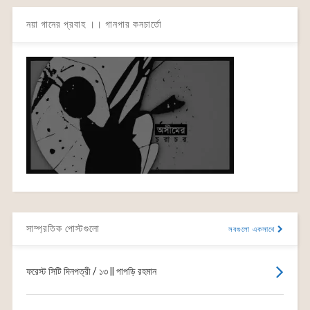
নয়া গানের প্রবাহ ।। গানপার কনচার্তো
সাম্প্রতিক পোস্টগুলো
সবগুলো একসাথে
ফরেস্ট সিটি দিনপত্রী / ১৩ || পাপড়ি রহমান