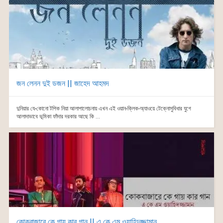
জন লেনন দুই ডজন || জাহেদ আহমদ
দুনিয়ার যে-কোনো টপিক নিয়া আলাপালোচনায় এখন এই ওয়ান-ক্লিক-অ্যাওয়ে টেক্নোসুবিধার যুগে
আলাদাভাবে ভূমিকা ফাঁদার দরকার আছে কি ...
কোকবাজারে কে গায় কার গান || এ কে এম ওয়াহিদুজ্জামান