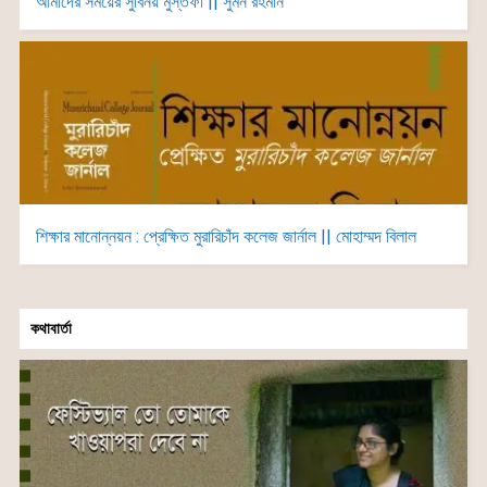
আমাদের সময়ের সুবিনয় মুস্তফী || সুমন রহমান
শিক্ষার মানোন্নয়ন : প্রেক্ষিত মুরারিচাঁদ কলেজ জার্নাল || মোহাম্মদ বিলাল
কথাবার্তা