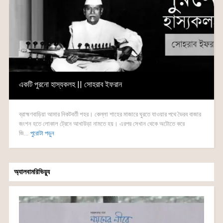
একটি পুরনো হাস্যকলহ || সোহরাব ইফরান
ব্রাহ্মণবাড়িয়া আমার নিকটবর্তী শহর। কেল্লা শাহের মাজারে ঘুরতে যাওয়ার পথে ভৈরব বাজার
জংশন হতে লোকাল ট্রেনে আখাউড়া নামতে হয়। এরপর সেখান থেকে অটোতে করে
জি...
পুরোটা পড়ুন
অ্যালবামরিভিয়্যু