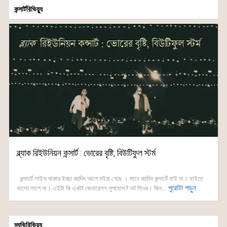
কন্সার্টরিভিয়্যু
ব্ল্যাক রিইউনিয়ন কন্সার্ট : ভোরের বৃষ্টি, বিউটিফুল স্টর্ম
কন্সার্টে লাইভ থাকার ইচ্ছা বহুদিন আগে মইরা গেছে । মানে বহুদিন কন্সার্টে যাই না। যাইতে
পুরোটা পড়ুন
ভালো লাগে না। এইটা কি একটা জেনারেশন লুপহোল? নট শিওর। কিন...
ম্যুভিরিভিয়্যু