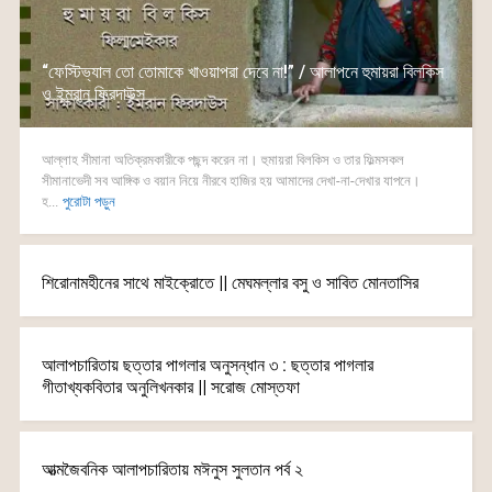
“ফেস্টিভ্যাল তো তোমাকে খাওয়াপরা দেবে না!” / আলাপনে হুমায়রা বিলকিস
ও ইমরান ফিরদাউস
আল্লাহ সীমানা অতিক্রমকারীকে পছন্দ করেন না। হুমায়রা বিলকিস ও তার ফিল্মসকল
সীমানাভেদী সব আঙ্গিক ও বয়ান নিয়ে নীরবে হাজির হয় আমাদের দেখা-না-দেখার যাপনে।
হ...
পুরোটা পড়ুন
শিরোনামহীনের সাথে মাইক্রোতে || মেঘমল্লার বসু ও সাবিত মোনতাসির
আলাপচারিতায় ছত্তার পাগলার অনুসন্ধান ৩ : ছত্তার পাগলার
গীতাখ্যকবিতার অনুলিখনকার || সরোজ মোস্তফা
আত্মজৈবনিক আলাপচারিতায় মঈনুস সুলতান পর্ব ২