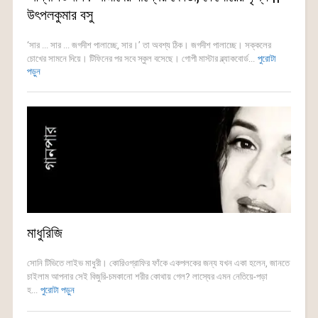
উৎপলকুমার বসু
‘সার ... সার ... জগদীশ পালাচ্ছে, সার।’ তা অবশ্য ঠিক। জগদীশ পালাচ্ছে। সক্কলের
চোখের সামনে দিয়ে। টিফিনের পর সবে স্কুল বসেছে। গোপী মাস্টার ব্ল্যাকবোর্ড...
পুরোটা
পড়ুন
মাধুরিজি
সোনি টিভিতে লাইভ মাধুরী। কোরিওগ্রাফির ফাঁকে একপলকের জন্য যখন একা হলেন, জানতে
চাইলাম আপনার সেই বিজুরি-চমকানো শরীর কোথায় গেল? লাস্যের এমন নেতিয়ে-পড়া
হ...
পুরোটা পড়ুন