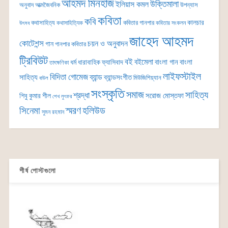
আহমদ মিনহাজ
উক্তিমালা
ইলিয়াস কমল
অনুবাদ
আত্মজৈবনিক
উপন্যাস
কবিতা
কবি
কালচার
কথাসাহিত্য
কবিতার গানপার
কথাসাহিত্যিক
কবিতার সংকলন
উৎসব
জাহেদ আহমদ
কোটেশন্স
চয়ন ও অনুবাদন
গান
গানপার কবিতার
ট্রিবিউট
বই
বইমেলা
বাংলা গান
বাংলা
ধর্ম
ধারাবাহিক
ফ্যাসিবাদ
তাৎক্ষণিকা
লাইফস্টাইল
বিদিতা গোমেজ
ব্যান্ড
সাহিত্য
ব্যান্ডসংগীত
মিউজিশিয়্যান
বাউল
সংস্কৃতি
সমাজ
সাহিত্য
শ্রদ্ধা
সরোজ মোস্তফা
শিবু কুমার শীল
শেখ লুৎফর
সিনেমা
স্মরণ
হলিউড
সুমন রহমান
শীর্ষ পোস্টগুলো