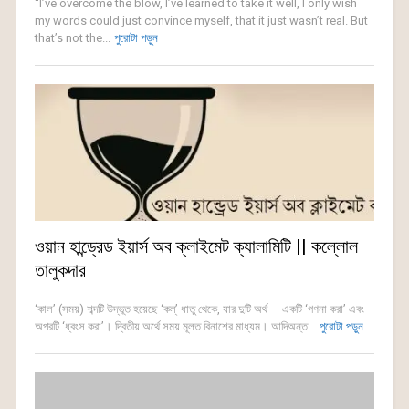
“I’ve overcome the blow, I’ve learned to take it well, I only wish
my words could just convince myself, that it just wasn’t real. But
that’s not the...
পুরোটা পড়ুন
ওয়ান হান্ড্রেড ইয়ার্স অব ক্লাইমেট ক্যালামিটি || কল্লোল
তালুকদার
‘কাল’ (সময়) শব্দটি উদ্ভূত হয়েছে ‘কল্’ ধাতু থেকে, যার দুটি অর্থ — একটি ‘গণনা করা’ এবং
অপরটি ‘ধ্বংস করা’। দ্বিতীয় অর্থে সময় মূলত বিনাশের মাধ্যম। আদিঅন্ত...
পুরোটা পড়ুন