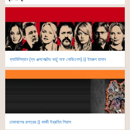
ফ্যামিলিম্যান (দ্য এক্সপেক্টেড ভার্চু অফ নোয়িংনেস) || ইমরুল হাসান
ঢাকাবাসের গল্পত্রয় || কাজী ইব্রাহিম পিয়াস