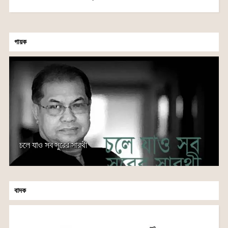
গায়ক
চলে যাও সব সুরের সারথী
বাদক