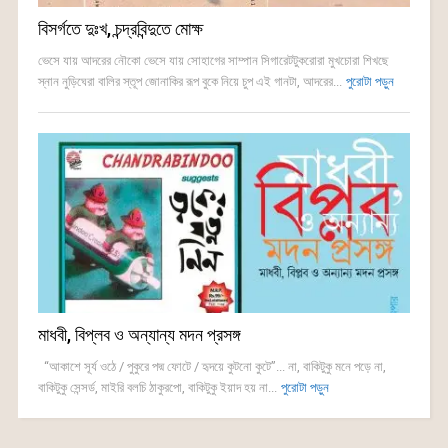
বিসর্গতে দুঃখ, চন্দ্রবিন্দুতে মোক্ষ
ভেসে যায় আদরের নৌকো ভেসে যায় সোহাগের সাম্পান সিগারেটটুকরোরা মুখচোরা শিখছে
স্নান নুড়িঘেরা বালির স্তূপ জোনাকির রূপ বুকে নিয়ে চুপ এই গানটা, আদরের...
পুরোটা পড়ুন
মাধবী, বিপ্লব ও অন্যান্য মদন প্রসঙ্গ
“আকাশে সূর্য ওঠে / পুকুরে পদ্ম ফোটে / হৃদয়ে কুটনো কুটে”... না, বাকিটুকু মনে পড়ে না,
বাকিটুকু সেন্সর্ড, মাইরি বলচি ঠাকুরপো, বাকিটুকু ইয়াদ হয় না...
পুরোটা পড়ুন