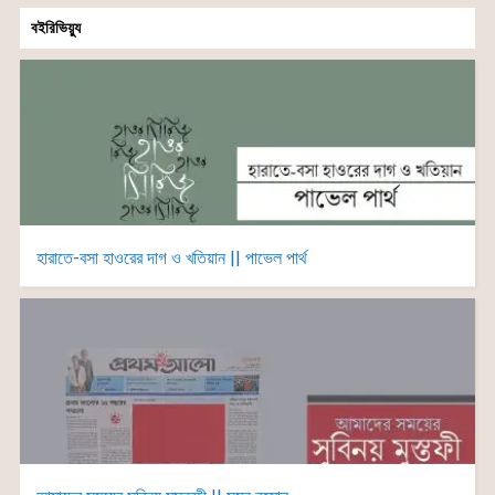
বইরিভিয়্যু
হারাতে-বসা হাওরের দাগ ও খতিয়ান || পাভেল পার্থ