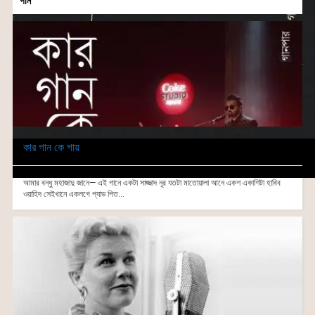
গান
কার গান কে গায়
আমার বন্ধু মহাজাদু জানে— এই গানে একটা সাজ্জাদ নূর যতটা মাতোয়ালা আনে একশ একাশিটা হাবিব
ওয়াহিদ সেইখানে একলগে প্যাড পিত...