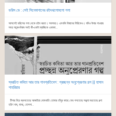
ডরিস ডে : সেই সিনেমাগানের রইদঝলোমলো গলা
আসলেই ডরিসের গলা থেকে রইদ ঝরত। সবসময়। এমনকি বিষাদের লিরিকেও। যদিও উনার গাওয়ার
সময় আনন্দ-বিষাদ সবই কী-একটা ম্যাজিকে একাকা...
স্বরচিত কবিতা আর তার গানপ্রতিবেশ : প্রচ্ছন্ন অনুপ্রেরণার গল্প || হাসান
শাহরিয়ার
টিলার নিচে জ্বলতেছে আজাইরা মোমবাতি তোমার তাঁবুর কাছে ফের গলতেছে সন্ধ্যা মরতেছে বল্গা
হরিণ বাঘ, বানর, হোগলা...