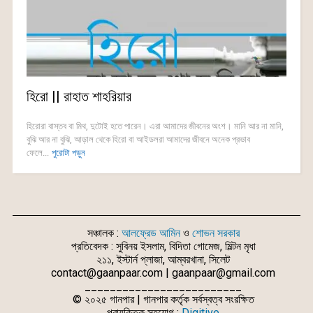
হিরো || রাহাত শাহরিয়ার
হিরোরা বাস্তব বা মিথ, দুটোই হতে পারেন। এরা আমাদের জীবনের অংশ। মানি আর না মানি,
বুঝি আর না বুঝি, আড়াল থেকে হিরো বা আইডলরা আমাদের জীবনে অনেক প্রভাব
ফেলে...
পুরোটা পড়ুন
সঞ্চালক :
আলফ্রেড আমিন
ও
শোভন সরকার
প্রতিবেদক : সুবিনয় ইসলাম, বিদিতা গোমেজ, মিল্টন মৃধা
২১১, ইস্টার্ন প্লাজা, আম্বরখানা, সিলেট
contact@gaanpaar.com | gaanpaar@gmail.com
_________________________
© ২০২৫ গানপার | গানপার কর্তৃক সর্বস্বত্ব সংরক্ষিত
প্রাযুক্তিক সহযোগ :
Digitive