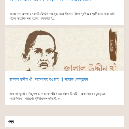
আমার বাবা একসময় সরকারি টেক্সটাইলের ম্যানেজার ছিলেন। মিলে প্রতিবছর শ্রমিকদের জন্য জারি
গানের আয়োজন করা হতো। কাদেরিয়া ট...
জালাল উদ্দীন খাঁ : আশেকের রওজায় || সরোজ মোস্তফা
আজ ৩১ জুলাই। কিছুক্ষণ হলো জালাল খাঁর মাজার থেকে ফিরেছি। আজ সাধকের চুয়ান্নতম
প্রয়াণদিবস। শ্রাবণের বৃষ্টিবাদলেও নরসিংদী, ক...
গদ্য