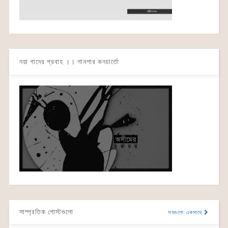
নয়া গানের প্রবাহ ।। গানপার কনচার্তো
সাম্প্রতিক পোস্টগুলো
সবগুলো একসাথে