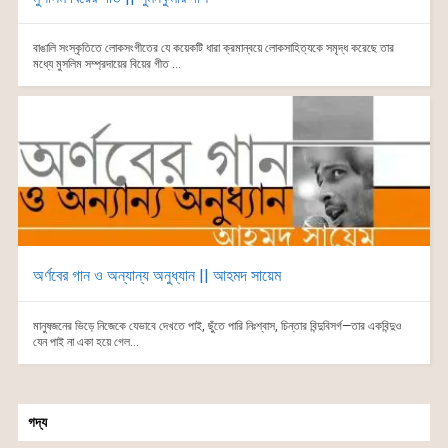
বাঙালি সংস্কৃতিতে লোকসংগীতের যে কয়েকটি ধারা ক্রমান্বয়ে লোকসাহিত্যকে সমৃদ্ধ করেছে তার
মধ্যে মুসলিম সম্প্রদায়ের বিয়ের গীত ...
অর্ণবের গান ও অন্যান্য অনুধ্যান || আহমদ সায়েম
মানুষজনের ভিড়ে নিজেকে যেভাবে দেখতে পাই, ছুঁতে পারি নিঃশ্বাস, চিন্তার বিন্দুবিসর্গ—তার একবিন্দুও
যেন পাই না একা হয়ে গেল...
গদ্য