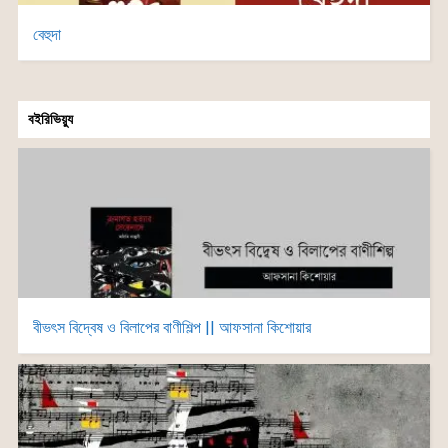
বেহুদা
বইরিভিয়্যু
বীভৎস বিদ্বেষ ও বিলাপের বাণীশিল্প || আফসানা কিশোয়ার