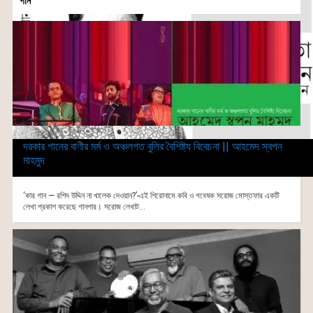
গান
দরকার গানের বাণীর মর্ম ও অঞ্চলগত বুলির বৈশিষ্ট্য বিবেচনা || আহমেদ স্বপন
মাহমুদ
‘কার গান — রশিদ উদ্দিন না খালেক দেওয়ান?’-এই শিরোনামে কবি ও গবেষক সরোজ মোস্তফার একটি
লেখা প্রকাশ করেছে গানপার। সরোজ লেখাট...