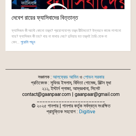
দেবেশ রায়ের ফ্যাসিবাদের বিত্তান্ত
ফ্যাসিজম কী আদৌ কোনো তত্ত্ব? প্রয়োগযোগ্য তত্ত্ব রীতিমতো? উন্নয়নে কাজে লাগানো
যায়? ফ্যাসিজম কী তয়? খায় না মাথায় দেয়? দুনিয়ায় যত তত্ত্বই তৈরি হোক না
কেন...
পুরোটা পড়ুন
সঞ্চালক :
আলফ্রেড আমিন
ও
শোভন সরকার
প্রতিবেদক : সুবিনয় ইসলাম, বিদিতা গোমেজ, মিল্টন মৃধা
২১১, ইস্টার্ন প্লাজা, আম্বরখানা, সিলেট
contact@gaanpaar.com | gaanpaar@gmail.com
_________________________
© ২০২৫ গানপার | গানপার কর্তৃক সর্বস্বত্ব সংরক্ষিত
প্রাযুক্তিক সহযোগ :
Digitive