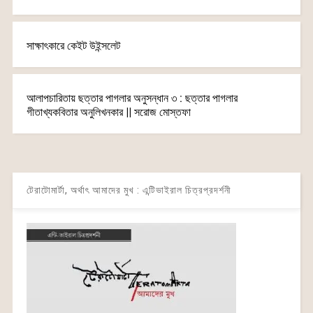
সাক্ষাৎকারে কেইট উইন্সলেট
আলাপচারিতায় ছত্তার পাগলার অনুসন্ধান ৩ : ছত্তার পাগলার
গীতাখ্যকবিতার অনুলিখনকার || সরোজ মোস্তফা
টেরাটোমার্টা, অর্থাৎ আমাদের মুখ : এন্টিভাইরাল চিত্রপ্রদর্শনী