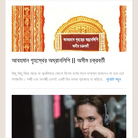
আবহমান গৃহস্থের অঘ্রানলিপি || অসীম চক্রবর্তী
কিছু কিছু বিষয় আছে যা অল্পবিস্তর কোনো বিশেষ ধর্মের সাথে সম্পৃক্ত থাকলেও তা হয়ে ওঠে
সার্বজনীন। লক্ষ্মী এবং অলক্ষ্মী এমনই একটি মিথ অথবা শব্দজোড় যা জড়িয়ে...
পুরোটা পড়ুন