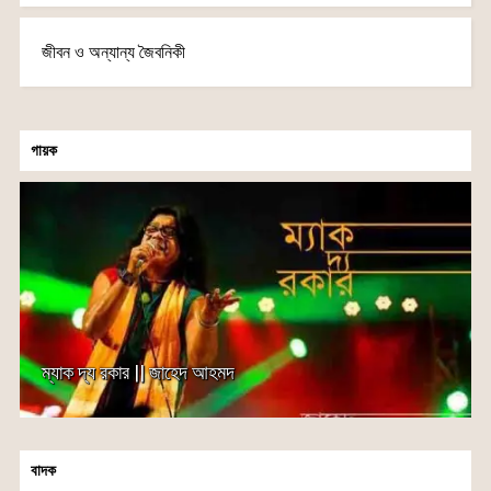
জীবন ও অন্যান্য জৈবনিকী
গায়ক
ম্যাক দ্য রকার || জাহেদ আহমদ
বাদক