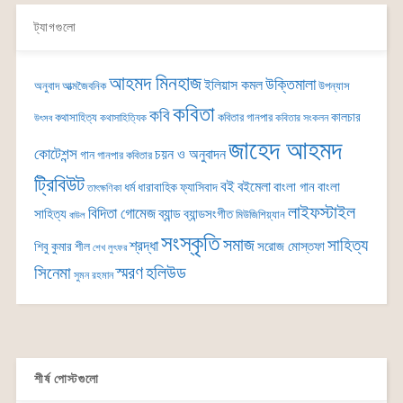
ট্যাগগুলো
আহমদ মিনহাজ
উক্তিমালা
ইলিয়াস কমল
অনুবাদ
আত্মজৈবনিক
উপন্যাস
কবিতা
কবি
কালচার
কথাসাহিত্য
কবিতার গানপার
কথাসাহিত্যিক
কবিতার সংকলন
উৎসব
জাহেদ আহমদ
কোটেশন্স
চয়ন ও অনুবাদন
গান
গানপার কবিতার
ট্রিবিউট
বই
বইমেলা
বাংলা গান
বাংলা
ধর্ম
ধারাবাহিক
ফ্যাসিবাদ
তাৎক্ষণিকা
লাইফস্টাইল
বিদিতা গোমেজ
ব্যান্ড
সাহিত্য
ব্যান্ডসংগীত
মিউজিশিয়্যান
বাউল
সংস্কৃতি
সমাজ
সাহিত্য
শ্রদ্ধা
সরোজ মোস্তফা
শিবু কুমার শীল
শেখ লুৎফর
সিনেমা
স্মরণ
হলিউড
সুমন রহমান
শীর্ষ পোস্টগুলো