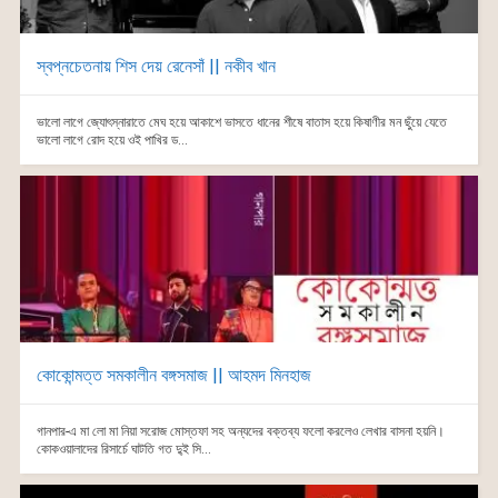
স্বপ্নচেতনায় শিস দেয় রেনেসাঁ || নকীব খান
ভালো লাগে জ্যোৎস্নারাতে মেঘ হয়ে আকাশে ভাসতে ধানের শীষে বাতাস হয়ে কিষাণীর মন ছুঁয়ে যেতে
ভালো লাগে রোদ হয়ে ওই পাখির ড...
কোকোন্মত্ত সমকালীন বঙ্গসমাজ || আহমদ মিনহাজ
গানপার-এ মা লো মা নিয়া সরোজ মোস্তফা সহ অন্যদের বক্তব্য ফলো করলেও লেখার বাসনা হয়নি।
কোকওয়ালাদের রিসার্চে ঘাটতি গত দু্ই সি...