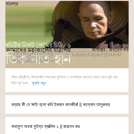
ধরিত্রীর নিকট প্রেমের চিঠি-৬ / আমাদের মহাকালের যাত্রাপথ || তিক নাত
হান || ভাষান্তর : জয়দেব কর
প্রিয় ধরিত্রী মা, বিস্ফোরিত নক্ষত্রের ধূলিকণা ও নাক্ষত্রিক গ্যাসের ভেতর থেকে তুমি আর
পিতা সূর্য যখন...
পুরোটা পড়ুন
বন্যায় কী যে ক্ষতি হলো কবি ইকবাল কাগজীর! || কল্লোল তালুকদার
কথাফুল অথবা ফুটন্ত ম্যাক্সিম ২ || জয়দেব কর