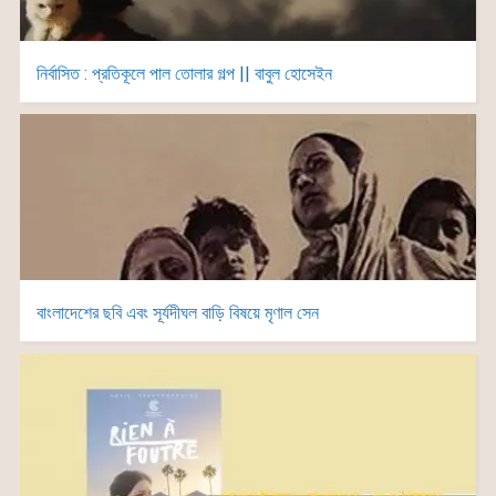
নির্বাসিত : প্রতিকূলে পাল তোলার গল্প || বাবুল হোসেইন
বাংলাদেশের ছবি এবং সূর্যদীঘল বাড়ি বিষয়ে মৃণাল সেন