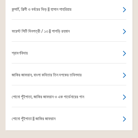
কন্সার্ট, শিল্পী ও বর্বরের ভিড় || হাসান শাহরিয়ার
ফরেস্ট সিটি দিনপত্রী / ১৩ || পাপড়ি রহমান
শ্রাবণবিদায়
জাকির জাফরান, বাংলা কবিতার তিন দশকের তবিলদার
শোনো পুঁইপাতা, জাকির জাফরান ও এক গার্ডেনারের গান
শোনো পুঁইপাতা || জাকির জাফরান