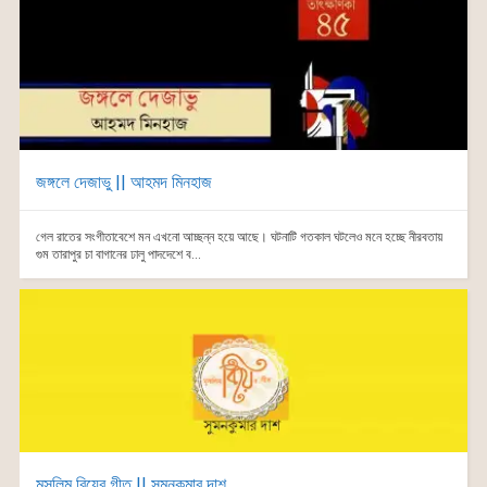
জঙ্গলে দেজাভু || আহমদ মিনহাজ
গেল রাতের সংগীতাবেশে মন এখনো আচ্ছন্ন হয়ে আছে। ঘটনাটি গতকাল ঘটলেও মনে হচ্ছে নীরবতায়
গুম তারাপুর চা বাগানের ঢালু পাদদেশে ব...
মুসলিম বিয়ের গীত || সুমনকুমার দাশ