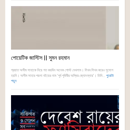
পোয়েটিক জাস্টিস || সুমন রহমান
প্রয়াত অসীম সাহাকে নিয়ে গত কয়দিন অনেক পোস্ট দেখলাম। লিখব লিখব করেও সুযোগ
হয়নি। অসীম সাহার পয়লা বইয়ের নাম ‘পূর্ব পৃথিবীর অস্থির জ্যোৎস্নায়’। তিনি...
পুরোটা
পড়ুন