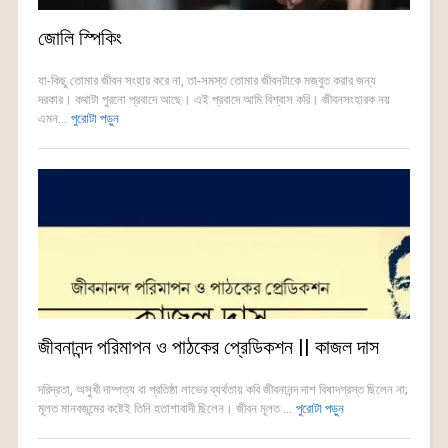
জোলি স্পিকিং
যা-কিছু তোমার জীবন সংহার করে না, তা-সমস্ত তোমার জীবনটাকে মজবুত করার জন্য
দরকার। কথাটা পুরনো প্রবাদে আছে। এই প্রবাদে আমি বিশ্বাস করি। জীবনসংহারক নয়
এমন...
পুরোটা পড়ুন
জীবনানন্দ পরিমাপন ও পাঠকের প্রেডিকশন || কাজল দাস
দরিদ্রতা, অসুখী দাম্পত্য বা প্রতিষ্ঠা লাভের ব্যর্থতায় কবি জীবনানন্দ দাশ বিষাদগ্রস্ত ছিলেন না;
মূলত মানবজন্মের কষ্টেই তিনি হতাশাবাদী ছিলেন। জীবন মূলত ...
পুরোটা পড়ুন