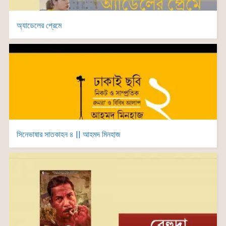
অ্যাডেলের প্রেমে
সিনেভাষার সাতকাহন ৪ || আহমদ মিনহাজ