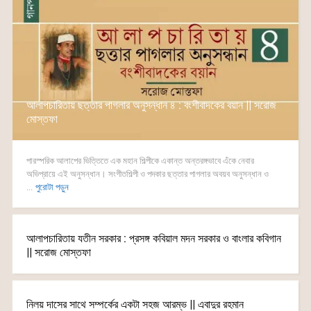
আলাপচারিতায় ছত্তার পাগলার অনুসন্ধান ৪ : বংশীবাদকের বয়ান || সরোজ
মোস্তফা
পারস্পরিক আলাপের ভিত্তিতে এক মহান শিল্পীকে একান্ত অন্তরঙ্গভাবে এঁকে নেবার
অভিপ্রায়ে এই অনুসন্ধান। সংগীতশিল্পী ও পদকার ছত্তার পাগলার অবয়ব অনুসন্ধান ও
...
পুরোটা পড়ুন
আলাপচারিতায় যতীন সরকার : প্রসঙ্গ কবিয়াল মদন সরকার ও বাংলার কবিগান
|| সরোজ মোস্তফা
নিলয় দাসের সাথে সম্পর্কের একটা সহজ আরম্ভ || এবাদুর রহমান