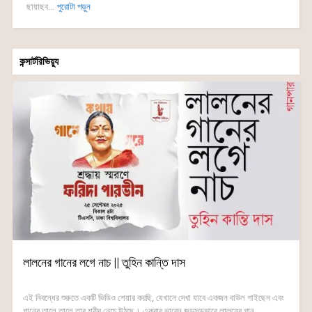
ছায়াছব...
পুরোটা পড়ুন
কন্সার্টরিভিয়্যু
লালনের গানের লগে নাচ || তুহিন কান্তি দাস
এই নিবন্ধের শুরুতে একটি ভিডিও শেয়ার করছি, যেখানে দেখা যাবে একজন বাউল গাইছেন এবং
গানের তালে তালে তার শরীর নেচে উঠছে। একবার ভাবেন জড়সড়ভাবে লালনের গান