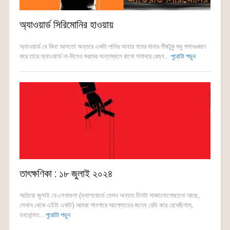
অ্যাওয়ার্ড সিরিমোনির হাওয়ায়
অ্যাওয়ার্ড যে কিনা আলতো অন্তরে একটা পাখির আহার গমের দানার শীষটুকু শুধু গলাধঃকরণ
করে তারে অ্যাওয়ার্ড না-দিলেও মরমের অন্তস্থলে রাখো সমাদরে রেগ্যু...
পুরোটা পড়ুন
তাৎক্ষণিকা : ১৮ জুলাই ২০২৪
আঠারো জুলাই যে-লেখাগুলা (ড্যাশবোর্ডে তেমন অন্তত তিনটা সাজানোগোছানো আছে,
সেখান থেকে এইটা একটা) আমরা গানপারে আপ্লোডের জন্যে রেডি করে রেখেছিলাম,
হননোন্মত...
পুরোটা পড়ুন