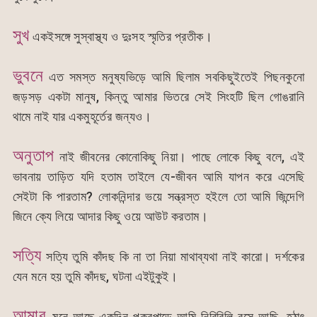
সুখ
একইসঙ্গে সুস্বাস্থ্য ও দুঃসহ স্মৃতির প্রতীক।
ভুবনে
এত সমস্ত মনুষ্যভিড়ে আমি ছিলাম সবকিছুইতেই পিছনকুনো
জড়সড় একটা মানুষ, কিন্তু আমার ভিতরে সেই সিংহটি ছিল গোঙরানি
থামে নাই যার একমুহূর্তের জন্যও।
অনুতাপ
নাই জীবনের কোনোকিছু নিয়া। পাছে লোকে কিছু বলে, এই
ভাবনায় তাড়িত যদি হতাম তাইলে যে-জীবন আমি যাপন করে এসেছি
সেইটা কি পারতাম? লোকনিন্দার ভয়ে সন্ত্রস্ত হইলে তো আমি জিন্দেগি
জিনে ক্যে লিয়ে আদার কিছু ওয়ে আউট করতাম।
সত্যি
সত্যি তুমি কাঁদছ কি না তা নিয়া মাথাব্যথা নাই কারো। দর্শকের
যেন মনে হয় তুমি কাঁদছ, ঘটনা এইটুকুই।
আমার
মনে আছে একদিন পুকুরপাড়ে আমি নিরিবিলি বসে আছি, হঠাৎ