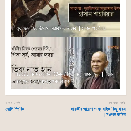
অ্যাপেক্স : দুরাভিসারে আত্মরক্ষার উৎসব || হাসান শাহরিয়ার
ধরিত্রীর নিকট প্রেমের চিঠি-৮ / পিতা সূর্য, আমার হৃদয় || তিক
নাত হান || ভাষান্তর : জয়দেব কর
পরের পোষ্ট
আগের পোষ্ট
জোলি স্পিকিং
ফারুকীর আয়েশা ও প্রাসঙ্গিক কিছু বাক্য
|| নওশাদ জামিল