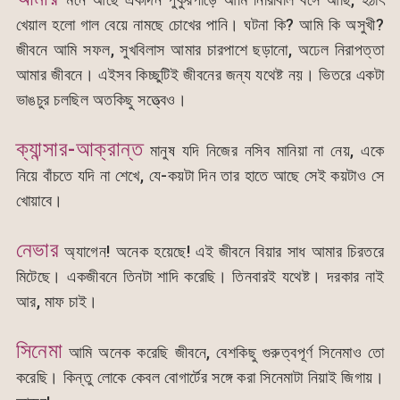
খেয়াল হলো গাল বেয়ে নামছে চোখের পানি। ঘটনা কি? আমি কি অসুখী?
জীবনে আমি সফল, সুখবিলাস আমার চারপাশে ছড়ানো, অঢেল নিরাপত্তা
আমার জীবনে। এইসব কিচ্ছুটিই জীবনের জন্য যথেষ্ট নয়। ভিতরে একটা
ভাঙচুর চলছিল অতকিছু সত্ত্বেও।
ক্যান্সার-আক্রান্ত
মানুষ যদি নিজের নসিব মানিয়া না নেয়, একে
নিয়ে বাঁচতে যদি না শেখে, যে-কয়টা দিন তার হাতে আছে সেই কয়টাও সে
খোয়াবে।
নেভার
অ্যাগেন! অনেক হয়েছে! এই জীবনে বিয়ার সাধ আমার চিরতরে
মিটেছে। একজীবনে তিনটা শাদি করেছি। তিনবারই যথেষ্ট। দরকার নাই
আর, মাফ চাই।
সিনেমা
আমি অনেক করেছি জীবনে, বেশকিছু গুরুত্বপূর্ণ সিনেমাও তো
করেছি। কিন্তু লোকে কেবল বোগার্টের সঙ্গে করা সিনেমাটা নিয়াই জিগায়।