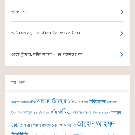
শ্রাবণবিদায়
জাকির জাফরান, বাংলা কবিতার তিন দশকের তবিলদার
শোনো পুঁইপাতা, জাকির জাফরান ও এক গার্ডেনারের গান
ট্যাগগুলো
আহমদ মিনহাজ
উক্তিমালা
ইলিয়াস কমল
অনুবাদ
আত্মজৈবনিক
উপন্যাস
কবিতা
কবি
কালচার
কথাসাহিত্য
কবিতার গানপার
কথাসাহিত্যিক
কবিতার সংকলন
উৎসব
জাহেদ আহমদ
কোটেশন্স
চয়ন ও অনুবাদন
গান
গানপার কবিতার