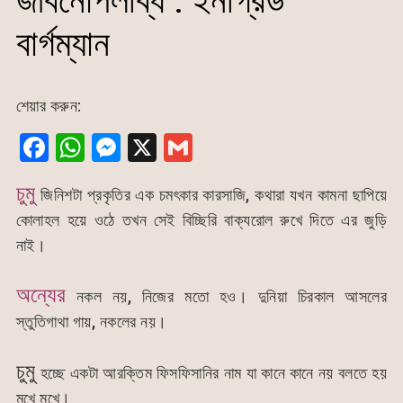
জীবনোপলব্ধি : ইনগ্রিড
বার্গম্যান
শেয়ার করুন:
F
W
M
X
G
a
h
e
m
চুমু
জিনিশটা প্রকৃতির এক চমৎকার কারসাজি, কথারা যখন কামনা ছাপিয়ে
c
at
s
ai
কোলাহল হয়ে ওঠে তখন সেই বিচ্ছিরি বাক্যরোল রুখে দিতে এর জুড়ি
e
s
s
l
নাই।
b
A
e
o
p
n
অন্যের
নকল নয়, নিজের মতো হও। দুনিয়া চিরকাল আসলের
o
p
g
স্তুতিগাথা গায়, নকলের নয়।
k
er
চুমু
হচ্ছে একটা আরক্তিম ফিসফিসানির নাম যা কানে কানে নয় বলতে হয়
মুখে মুখে।