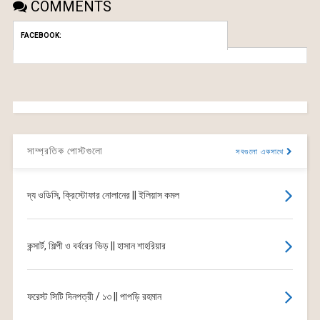
COMMENTS
FACEBOOK:
সাম্প্রতিক পোস্টগুলো
সবগুলো একসাথে
দ্য ওডিসি, ক্রিস্টোফার নোলানের || ইলিয়াস কমল
কন্সার্ট, শিল্পী ও বর্বরের ভিড় || হাসান শাহরিয়ার
ফরেস্ট সিটি দিনপত্রী / ১৩ || পাপড়ি রহমান