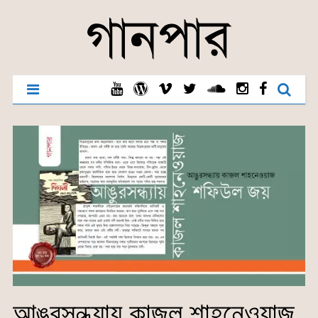
আঙুরসন্ধ্যায় কাজল শাহনেওয়াজ