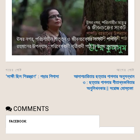
ঊষর নগর, পরিচর্যাহীন মাতৃত্ব ও জীবনচক্রের সংকট : পাপড়ি
রহমানের উপন্যাস : পরিবেশবাদী নারীবাদী পাঠ || উম্মে কুলসুম
পরের পোষ্ট
আগের পোষ্ট
‘সাক্ষী ছিল শিরস্ত্রাণ’ : পড়ার পিপাসা
আলাপচারিতায় ছত্তার পাগলার অনুসন্ধান
৩ : ছত্তার পাগলার গীতাখ্যকবিতার
অনুলিখনকার || সরোজ মোস্তফা
COMMENTS
FACEBOOK: