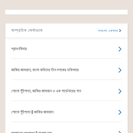
সাম্প্রতিক পোস্টগুলো
সবগুলো একসাথে
শ্রাবণবিদায়
জাকির জাফরান, বাংলা কবিতার তিন দশকের তবিলদার
শোনো পুঁইপাতা, জাকির জাফরান ও এক গার্ডেনারের গান
শোনো পুঁইপাতা || জাকির জাফরান
জন্মগানের কৃতজ্ঞতা || মনোজ দাস