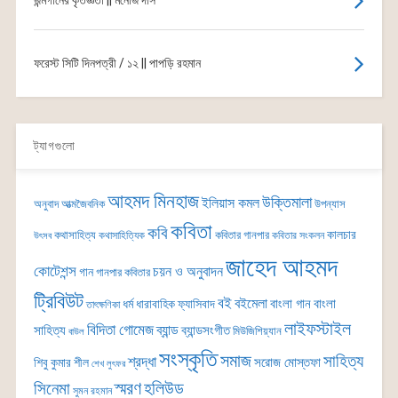
ফরেস্ট সিটি দিনপত্রী / ১২ || পাপড়ি রহমান
ট্যাগগুলো
আহমদ মিনহাজ
উক্তিমালা
ইলিয়াস কমল
অনুবাদ
আত্মজৈবনিক
উপন্যাস
কবিতা
কবি
কালচার
কথাসাহিত্য
কবিতার গানপার
কথাসাহিত্যিক
কবিতার সংকলন
উৎসব
জাহেদ আহমদ
কোটেশন্স
চয়ন ও অনুবাদন
গান
গানপার কবিতার
ট্রিবিউট
বই
বইমেলা
বাংলা গান
বাংলা
ধর্ম
ধারাবাহিক
ফ্যাসিবাদ
তাৎক্ষণিকা
লাইফস্টাইল
বিদিতা গোমেজ
ব্যান্ড
সাহিত্য
ব্যান্ডসংগীত
মিউজিশিয়্যান
বাউল
সংস্কৃতি
সমাজ
সাহিত্য
শ্রদ্ধা
সরোজ মোস্তফা
শিবু কুমার শীল
শেখ লুৎফর
সিনেমা
স্মরণ
হলিউড
সুমন রহমান