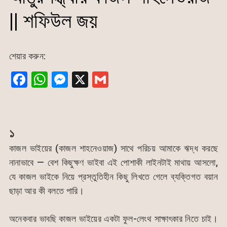
|| শফিউল জয়
শেয়ার করুন:
F
W
M
X
G
a
h
e
m
c
at
s
ai
e
s
s
l
১
b
A
e
কাজল ভাইয়ের (কাজল শাহনেওয়াজ) সাথে পরিচয় আমাকে ঋদ্ধ করছে
o
p
n
নানাভাবে — বেশ কিছুক্ষণ ভাইবা এই পোশাকী লাইনটাই মাথায় আসলো,
o
p
g
যে কাজল ভাইকে নিয়ে প্রস্তুতিহীন কিছু লিখতে গেলে ব্যক্তিগত বয়ান
k
er
ছাড়া আর কী বলতে পারি।
অনেকবার ভাবছি কাজল ভাইয়ের একটা ফুল-লেংথ সাক্ষাৎকার নিতে চাই।