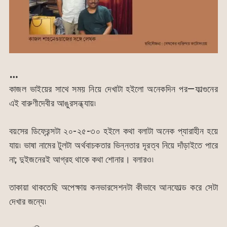
…
কাজল ভাইয়ের সাথে সময় নিয়ে দেখাটা হইলো অনেকদিন পর—ফাল্গুনের
এই বারুণীদেবীর আঙুরসন্ধ্যায়৷
বয়সের ডিফ্রেন্সটা ২০-২৫-৩০ হইলে কথা বলাটা অনেক প্যারাহীন হয়ে
যায়৷ ভাষা নামের টুলটা অর্থবাচকতার ভিন্নতার দূরত্ব নিয়ে দাঁড়াইতে পারে
না; দুইজনেরই আগ্রহ থাকে কথা শোনার। বলারও৷
তাকায়া থাকতেছি অপেক্ষায় কনভারসেশনটা কীভাবে আনফোল্ড করে সেটা
দেখার জন্যে৷