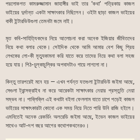
পরলোকগত কামরুজ্জামান জাহাঙ্গীর ভাই তার ‘কথা’ পত্রিকায় কাজল
ভাইয়ের দুর্দান্ত একটা সাক্ষাৎকার নিছিলেন। ওইটা ছাড়া কাজল ভাইয়ের
বাকী ইন্টারভিউগুলা তেমনটা জমে নাই।
মৃত কবি-সাহিত্যিকদের নিয়ে আলোচনা করা অনেক ইজিয়ার জীবিতদের
নিয়ে কথা বলার থেকে। সেইদিক থেকে আমি আমার বেশ কিছু প্রিয়
লেখকের লো-কী মৃত্যুকামনা করি যাতে করে তাদের নিয়ে কথা বলা সহজ
হয়ে যায়। পিঠ-চুল্কাচুল্কির অপবাদটাও গায়ে লাগলো না।
কিন্তু তারপরেই মনে হয় — এখন পর্যন্ত যতগুলা ইন্টারভিউ জইমা আছে,
সেগুলা ট্রান্সক্রাইব না করে আরেকটা সাক্ষাৎকার নেয়ার প্রস্তুতি নেয়া
সম্ভব না। পাব্লিক্লি এই কথাটা বইলা ফেললাম যাতে চাপে পড়েই কাজল
ভাইয়ের সাক্ষাৎকারটা কোনো এক সময় নিয়ে নিতে পারি উনি রাজি হইলে।
এমনিতেই অনেক রেকর্ডিং অলরেডি জইমা আছে, ইভেন কাজল ভাইয়ের
সাথেও আট-দশ বছর আগের কথোপকথনেরও।